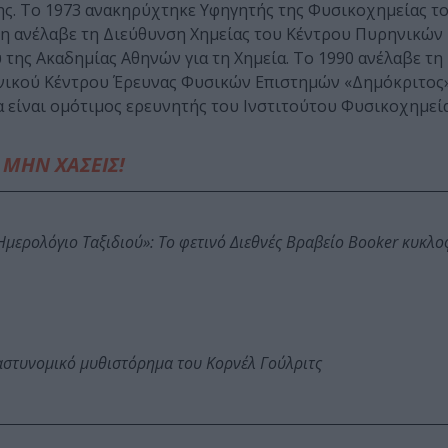
ης. Το 1973 ανακηρύχτηκε Υφηγητής της Φυσικοχημείας τ
ση ανέλαβε τη Διεύθυνση Χημείας του Κέντρου Πυρηνικών
 της Ακαδημίας Αθηνών για τη Χημεία. Το 1990 ανέλαβε τη
θνικού Κέντρου Έρευνας Φυσικών Επιστημών «Δημόκριτος»
α είναι ομότιμος ερευνητής του Ινστιτούτου Φυσικοχημεία
ΜΗΝ ΧΑΣΕΙΣ!
: Ημερολόγιο Ταξιδιού»: Το φετινό Διεθνές Βραβείο Booker κυκλ
αστυνομικό μυθιστόρημα του Κορνέλ Γούλριτς