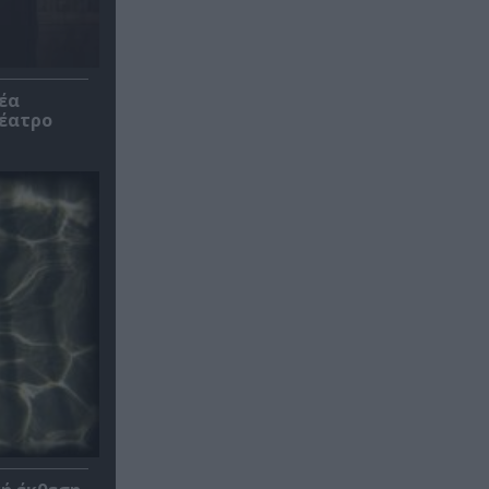
έα
θέατρο