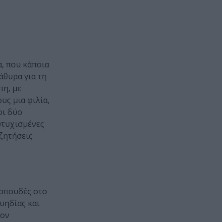
α, που κάποια
άθυρα για τη
πη, με
υς μια φιλία,
οι δύο
υτυχισμένες
υζητήσεις
 σπουδές στο
υηδίας και
τον