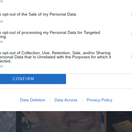
In
o opt-out of the Sale of my Personal Data.
In
to opt-out of processing my Personal Data for Targeted
ing.
In
o opt-out of Collection, Use, Retention, Sale, and/or Sharing
αβείο
Έκθεση Βιβλίου 2026 στο Ναύπλιο
ersonal Data that Is Unrelated with the Purposes for which it
lected.
In
CONFIRM
Data Deletion
Data Access
Privacy Policy