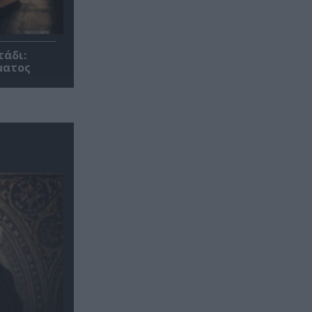
τάδι:
ματος