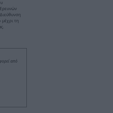
ου
 Ερευνών
 Διεύθυνση
 μέχρι τη
ς.
οφορεί από