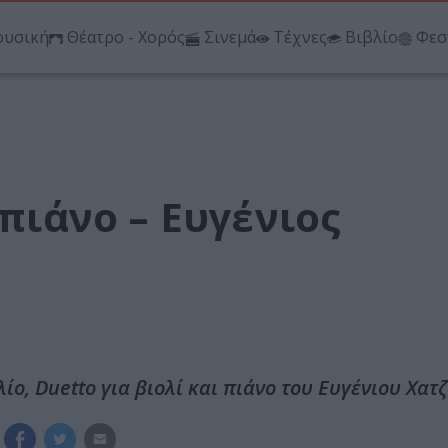
υσική
Θέατρο - Χορός
Σινεμά
Τέχνες
Βιβλίο
Φεσ
 πιάνο – Ευγένιος
ίο, Duetto για βιολί και πιάνο του Ευγένιου Χατ