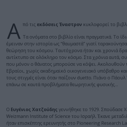
Α
πό τις
εκδόσεις Έναστρον
κυκλοφορεί το βιβλ
Τα ονόματα στο βιβλίο είναι πραγματικά. Το ίδ
έμειναν στην ιστορία ως “θαυμαστά” γιατί ταρακούνησα
θεώρηση του κόσμου. Ταυτόχρονα ήταν και χρονιά δρα
αντίκτυπο σε ολόκληρο τον κόσμο. Στα χρόνια αυτά, συ
που μόνον ο θάνατος μπορούσε να κόψει. Ακολουθούν το
Εβραίοι, χωρίς ακαδημαϊκό οικογενειακό υπόβαθρο και
τους στιγμές είναι όταν παίζουν duetto. Πιάνο ο Πάουλ
επάνω σε καυτά προβλήματα θεωρητικής φυσικής…
Ο
Ευγένιος Χατζούδης
γεννήθηκε το 1929. Σπούδασε Χ
Weizmann Institute of Science του Ισραήλ. Έκανε μετα
ήταν επισκέπτης ερευνητής στο Pioneering Research L