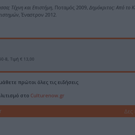
σσα; Τέχνη και Επιστήμη
, Ποταμός 2009,
Δημόκριτος: Από το Κ
πιστημών
, Έναστρον 2012.
60-8,
Τιμή
€ 13,00
μάθετε πρώτοι όλες τις ειδήσεις
ολιτισμό στο
Culturenow.gr
r
Δες