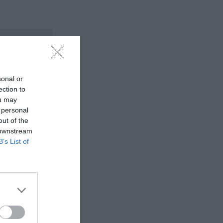
sonal or
ection to
ou may
 personal
out of the
 downstream
B’s List of