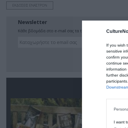
ΕΚΔΟΣΕΙΣ ΕΝΑΣΤΡΟΝ
Newsletter
Κάθε βδομάδα στο e-mail σας τα τελευταία νέα για την Τέχ
CultureNo
If you wish 
sensitive in
Ακο
confirm you
continue se
information 
further disc
participants
Σ
Downstream 
Persona
I want t