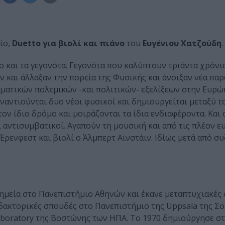
ίο,
Duetto για βιολί και πιάνο
του
Ευγένιου Χατζούδη
.
ιο και τα γεγονότα. Γεγονότα που καλύπτουν τριάντα χρόνι
ν και άλλαξαν την πορεία της Φυσικής και άνοιξαν νέα παρ
ματικών πολεμικών -και πολιτικών- εξελίξεων στην Ευρώ
ναντιούνται δυο νέοι φυσικοί και δημιουργείται μεταξύ το
ν ίδιο δρόμο και μοιράζονται τα ίδια ενδιαφέροντα. Και 
 αντισυμβατικοί. Αγαπούν τη μουσική και από τις πλέον ε
 Έρενφεστ και βιολί ο Άλμπερτ Αϊνστάιν. Ιδίως μετά από σ
ημεία στο Πανεπιστήμιο Αθηνών και έκανε μεταπτυχιακές
διδακτορικές σπουδές στο Πανεπιστήμιο της Uppsala της Σο
aboratory της Βοστώνης των ΗΠΑ. Το 1970 δημιούργησε σ