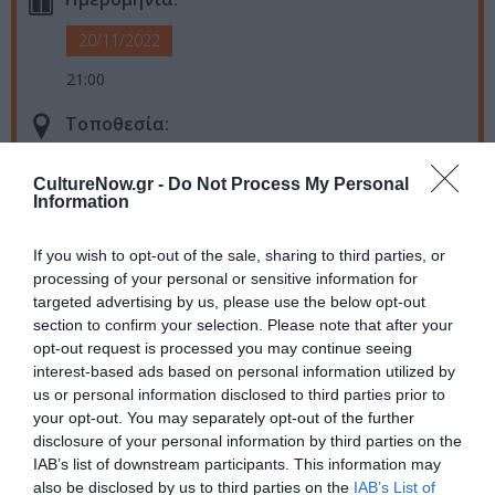
20/11/2022
21:00
Τοποθεσία:
six d.o.g.s., Αβραμιώτου 6-8, Μοναστηράκι, Αθήνα
CultureNow.gr -
Do Not Process My Personal
Information
Six Dogs
If you wish to opt-out of the sale, sharing to third parties, or
Eισιτήρια:
processing of your personal or sensitive information for
10€
targeted advertising by us, please use the below opt-out
section to confirm your selection. Please note that after your
Πληροφορίες / Κρατήσεις:
opt-out request is processed you may continue seeing
interest-based ads based on personal information utilized by
Τηλ:
21 0321 0510
|
sixdogs.gr
us or personal information disclosed to third parties prior to
your opt-out. You may separately opt-out of the further
disclosure of your personal information by third parties on the
Ακολουθήστε το Culturenow.gr στο
Google News
και
IAB’s list of downstream participants. This information may
μάθετε πρώτοι όλες τις ειδήσεις
also be disclosed by us to third parties on the
IAB’s List of