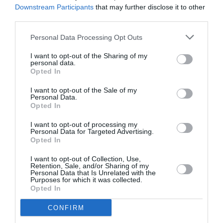
Downstream Participants
that may further disclose it to other
Δείτε όλα τα
τελευταία νέα
για την Τέχνη και τον
third parties.
Πολιτισμό στο
Culturenow.gr
Personal Data Processing Opt Outs
Νέοι Διαγωνισμοί
❯
I want to opt-out of the Sharing of my
personal data.
Opted In
Tags
I want to opt-out of the Sale of my
JAZZ - BLUES - ETHNIC
ΑΓΓΕΛΙΚΗ ΤΟΥΜΠΑΝΑΚΗ
Personal Data.
Opted In
ΗΛΙΑΣ ΔΟΥΜΑΝΗΣ
ΣΥΝΑΥΛΙΕΣ 2022
I want to opt-out of processing my
Personal Data for Targeted Advertising.
Newsletter
Opted In
Κάθε βδομάδα στο e-mail σας τα τελευταία νέα για
I want to opt-out of Collection, Use,
την Τέχνη και τον Πολιτισμό!
Retention, Sale, and/or Sharing of my
Personal Data that Is Unrelated with the
Purposes for which it was collected.
Opted In
CONFIRM