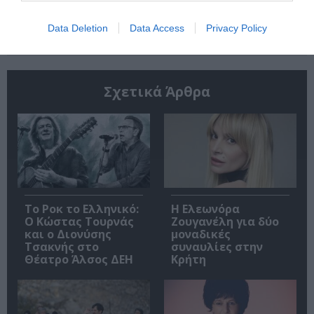
Ακολουθήστε το Culturenow.gr
Data Deletion
Data Access
Privacy Policy
Σχετικά Άρθρα
Το Ροκ το Ελληνικό:
Η Ελεωνόρα
Ο Κώστας Τουρνάς
Ζουγανέλη για δύο
και ο Διονύσης
μοναδικές
Τσακνής στο
συναυλίες στην
Θέατρο Άλσος ΔΕΗ
Κρήτη