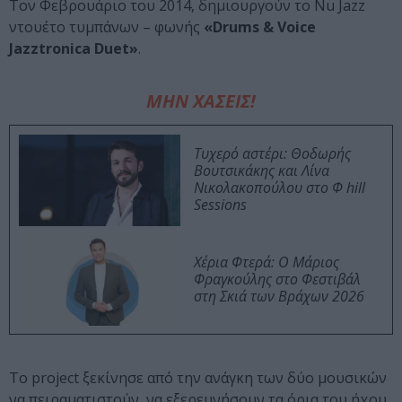
Τον Φεβρουάριο του 2014, δημιουργούν το Nu Jazz
ντουέτο τυμπάνων – φωνής
«Drums & Voice
Jazztronica Duet»
.
ΜΗΝ ΧΑΣΕΙΣ!
Τυχερό αστέρι: Θοδωρής
Βουτσικάκης και Λίνα
Νικολακοπούλου στο Φ hill
Sessions
Χέρια Φτερά: Ο Μάριος
Φραγκούλης στο Φεστιβάλ
στη Σκιά των Βράχων 2026
Το project ξεκίνησε από την ανάγκη των δύο μουσικών
να πειραματιστούν, να εξερευνήσουν τα όρια του ήχου