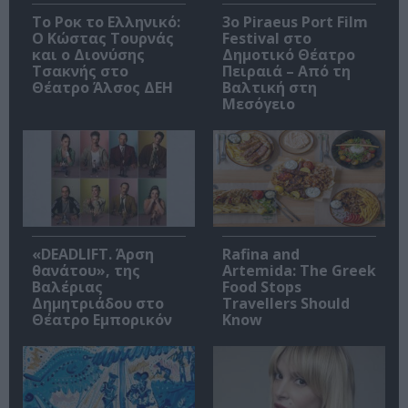
Το Ροκ το Ελληνικό:
3o Piraeus Port Film
Ο Κώστας Τουρνάς
Festival στο
και ο Διονύσης
Δημοτικό Θέατρο
Τσακνής στο
Πειραιά – Από τη
Θέατρο Άλσος ΔΕΗ
Βαλτική στη
Μεσόγειο
«DEADLIFT. Άρση
Rafina and
θανάτου», της
Artemida: The Greek
Βαλέριας
Food Stops
Δημητριάδου στο
Travellers Should
Θέατρο Εμπορικόν
Know