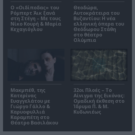
O «Οιδίποδας» του
Θεοδώρα,
Ρόμπερτ Άικ ξανά
Αυτοκράτειρα του
στη Στέγη – Με τους
Βυζαντίου: Η νέα
Νίκο Κουρή & Μαρία
ελληνική όπερα του
Κεχαγιόγλου
Θεόδωρου Στάθη
στο θέατρο
Ολύμπια
Μακμπέθ, της
32οι Πλοές – Το
Κατερίνας
Αίνιγμα της Εικόνας:
Ευαγγελάτου με
Ομαδική έκθεση στο
Γιώργο Γάλλο &
Ίδρυμα Π. & Μ.
Καρυοφυλλιά
Κυδωνιέως
Καραμπέτη στο
Θέατρο Βασιλάκου