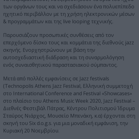
των οργάνων τους και να σχεδιάσουν ένα πολυεπίπεδο
ηχητικό περιβάλλον με τη χρήση ηλεκτρονικών μέσων
& προγραμμάτων και της live looping τεχνικής.
Παρουσιάζουν προσωπικές συνθέσεις από τον
επερχόμενο δίσκο τους και κομμάτια της διεθνούς jazz
σκηνής. Ενορχηστρώνουν με βάση την
αυτοσχεδιαστική διάδραση και τη συναρμολόγηση
ενός συναισθητικού παραστασιακού σύμπαντος.
Μετά από πολλές εμφανίσεις σε Jazz festivals
(Technopolis Athens Jazz Festival, Ελληνική συμμετοχή
στο International Conference and Festival «Showcases»
στο πλαίσιο του Athens Music Week 2020, Jazz Festival –
Διεθνές Φεστιβάλ Πάτρας, Κέντρου Πολιτισμού Ίδρυμα
Σταύρος Νιάρχος, Μουσείο Μπενάκη, κ.α) έρχονται στη
σκηνή του Six d.o.g.s. για μια μοναδική εμφάνιση, την
Κυριακή 20 Νοεμβρίου.