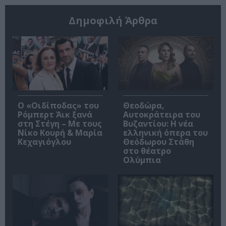
Δημοφιλή Άρθρα
O «Οιδίποδας» του
Θεοδώρα,
Ρόμπερτ Άικ ξανά
Αυτοκράτειρα του
στη Στέγη – Με τους
Βυζαντίου: Η νέα
Νίκο Κουρή & Μαρία
ελληνική όπερα του
Κεχαγιόγλου
Θεόδωρου Στάθη
στο θέατρο
Ολύμπια