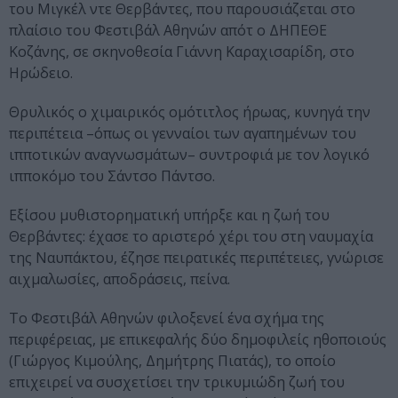
του Μιγκέλ ντε Θερβάντες, που παρουσιάζεται στο
πλαίσιο του Φεστιβάλ Αθηνών απότ ο ΔΗΠΕΘΕ
Κοζάνης, σε σκηνοθεσία Γιάννη Καραχισαρίδη, στο
Ηρώδειο.
Θρυλικός ο χιμαιρικός ομότιτλος ήρωας, κυνηγά την
περιπέτεια –όπως οι γενναίοι των αγαπημένων του
ιπποτικών αναγνωσμάτων– συντροφιά με τον λογικό
ιπποκόμο του Σάντσο Πάντσο.
Εξίσου μυθιστορηματική υπήρξε και η ζωή του
Θερβάντες: έχασε το αριστερό χέρι του στη ναυμαχία
της Ναυπάκτου, έζησε πειρατικές περιπέτειες, γνώρισε
αιχμαλωσίες, αποδράσεις, πείνα.
Το Φεστιβάλ Αθηνών φιλοξενεί ένα σχήμα της
περιφέρειας, με επικεφαλής δύο δημοφιλείς ηθοποιούς
(Γιώργος Κιμούλης, Δημήτρης Πιατάς), το οποίο
επιχειρεί να συσχετίσει την τρικυμιώδη ζωή του