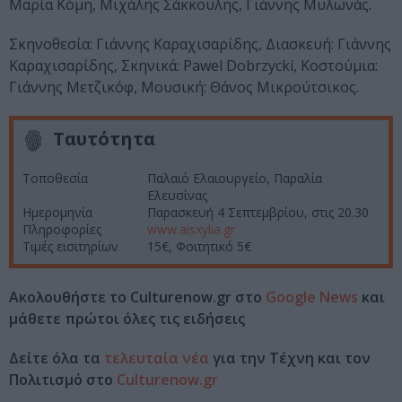
Μαρία Κόμη, Μιχάλης Σάκκουλης, Γιάννης Μυλωνάς.
Σκηνοθεσία: Γιάννης Καραχισαρίδης, Διασκευή: Γιάννης
Καραχισαρίδης, Σκηνικά: Pawel Dobrzycki, Κοστούμια:
Γιάννης Μετζικόφ, Μουσική: Θάνος Μικρούτσικος.
Ταυτότητα
Τοποθεσία
Παλαιό Ελαιουργείο, Παραλία
Ελευσίνας
Ημερομηνία
Παρασκευή 4 Σεπτεμβρίου, στις 20.30
Πληροφορίες
www.aisxylia.gr
Τιμές εισιτηρίων
15€, Φοιτητικό 5€
Ακολουθήστε το Culturenow.gr στο
Google News
και
μάθετε πρώτοι όλες τις ειδήσεις
Δείτε όλα τα
τελευταία νέα
για την Τέχνη και τον
Πολιτισμό στο
Culturenow.gr