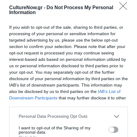
Θέατρο Εμπορικόν
Know
CultureNow.gr -
Do Not Process My Personal
Information
If you wish to opt-out of the sale, sharing to third parties, or
processing of your personal or sensitive information for
targeted advertising by us, please use the below opt-out
section to confirm your selection. Please note that after your
Απόστολος
Η Ελεωνόρα
opt-out request is processed you may continue seeing
Χαντζαράς –
Ζουγανέλη για δύο
interest-based ads based on personal information utilized by
«Κλεμμένος
μοναδικές
us or personal information disclosed to third parties prior to
Πειρατής» &
συναυλίες στην
“Beauty and Blue”:
Κρήτη
your opt-out. You may separately opt-out of the further
Διπλή παράλληλη
disclosure of your personal information by third parties on the
έκθεση στην Πάτμο
IAB’s list of downstream participants. This information may
also be disclosed by us to third parties on the
IAB’s List of
Downstream Participants
that may further disclose it to other
third parties.
Θέατρο - Χορός /
Νέα
Personal Data Processing Opt Outs
Δον Κιχώτης από το
I want to opt-out of the Sharing of my
personal data.