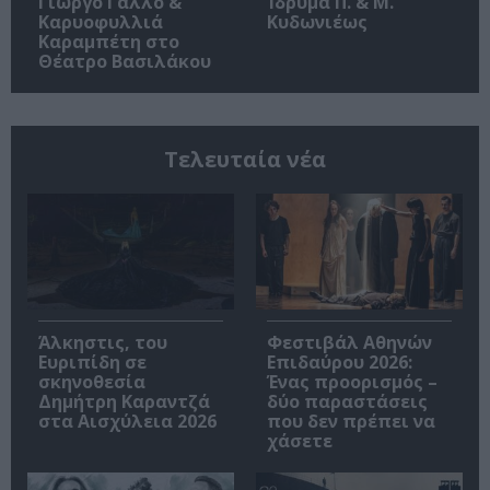
Γιώργο Γάλλο &
Ίδρυμα Π. & Μ.
Καρυοφυλλιά
Κυδωνιέως
Καραμπέτη στο
Θέατρο Βασιλάκου
Τελευταία νέα
Άλκηστις, του
Φεστιβάλ Αθηνών
Ευριπίδη σε
Επιδαύρου 2026:
σκηνοθεσία
Ένας προορισμός –
Δημήτρη Καραντζά
δύο παραστάσεις
στα Αισχύλεια 2026
που δεν πρέπει να
χάσετε