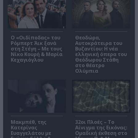
O «Οιδίποδας» του
Θεοδώρα,
Ρόμπερτ Άικ ξανά
Αυτοκράτειρα του
στη Στέγη – Με τους
Βυζαντίου: Η νέα
Νίκο Κουρή & Μαρία
ελληνική όπερα του
Κεχαγιόγλου
Θεόδωρου Στάθη
στο θέατρο
Ολύμπια
Μακμπέθ, της
32οι Πλοές – Το
Κατερίνας
Αίνιγμα της Εικόνας:
Ευαγγελάτου με
Ομαδική έκθεση στο