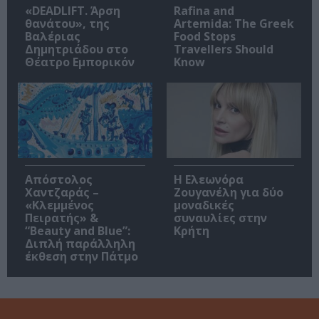
«DEADLIFT. Άρση
Rafina and
θανάτου», της
Artemida: The Greek
Βαλέριας
Food Stops
Δημητριάδου στο
Travellers Should
Θέατρο Εμπορικόν
Know
Απόστολος
Η Ελεωνόρα
Χαντζαράς –
Ζουγανέλη για δύο
«Κλεμμένος
μοναδικές
Πειρατής» &
συναυλίες στην
“Beauty and Blue”:
Κρήτη
Διπλή παράλληλη
έκθεση στην Πάτμο