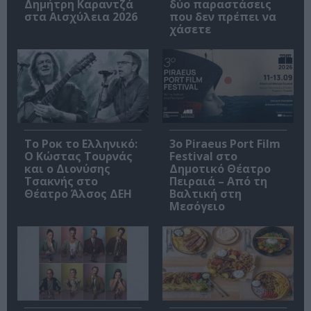
Δημήτρη Καραντζά
δύο παραστάσεις
στα Αισχύλεια 2026
που δεν πρέπει να
χάσετε
Το Ροκ το Ελληνικό:
3o Piraeus Port Film
Ο Κώστας Τουρνάς
Festival στο
και ο Διονύσης
Δημοτικό Θέατρο
Τσακνής στο
Πειραιά – Από τη
Θέατρο Άλσος ΔΕΗ
Βαλτική στη
Μεσόγειο