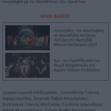
συγγραφέα με τις περιπέτειες του ήρωά του.
ΜΗΝ ΧΑΣΕΙΣ!
Λυσιστράτη, του Αριστοφάνη
σε σκηνοθεσία Αστέριου
Πελτέκη στο Φεστιβάλ
Αθηνών Επιδαύρου 2026
Ίων, του Ευριπίδη από τον
Θωμά Μοσχόπουλο στο
Αρχαίο Θέατρο Επιδαύρου
Δραματουργική επεξεργασία – Σκηνοθεσία: Γιάννης
Καραχισαρίδης, Σκηνικά: Πάβελ Ντομπρίσκυ,
Κοστούμια: Γιάννης Μετζικώφ, Σύνθεση τραγουδιών:
Θάνος Μικρούτσικος, Στίχοι: Αγαθή Δημητρούκα,