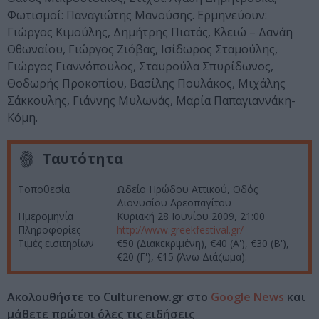
Φωτισμοί: Παναγιώτης Μανούσης. Ερμηνεύουν:
Γιώργος Κιμούλης, Δημήτρης Πιατάς, Κλειώ – Δανάη
Οθωναίου, Γιώργος Ζιόβας, Ισίδωρος Σταμούλης,
Γιώργος Γιαννόπουλος, Σταυρούλα Σπυρίδωνος,
Θοδωρής Προκοπίου, Βασίλης Πουλάκος, Μιχάλης
Σάκκουλης, Γιάννης Μυλωνάς, Μαρία Παπαγιαννάκη-
Κόμη.
Ταυτότητα
Τοποθεσία
Ωδείο Ηρώδου Αττικού, Οδός
Διονυσίου Αρεοπαγίτου
Ημερομηνία
Κυριακή 28 Ιουνίου 2009, 21:00
Πληροφορίες
http://www.greekfestival.gr/
Τιμές εισιτηρίων
€50 (Διακεκριμένη), €40 (Α'), €30 (Β'),
€20 (Γ'), €15 (Άνω Διάζωμα).
Ακολουθήστε το Culturenow.gr στο
Google News
και
μάθετε πρώτοι όλες τις ειδήσεις