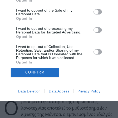
Opted In
ΔΗ.ΠΕ.ΘΕ Κοζάνης
I want to opt-out of the Sale of my
Personal Data.
Opted In
CULTURENOW
/
29-06-2009
/ 13:53
I want to opt-out of processing my
Personal Data for Targeted Advertising.
Opted In
Ορόσημο στην ιστορία της ευρωπαϊκής
λογοτεχνίας αποτελεί το μυθιστόρημα Δον
I want to opt-out of Collection, Use,
Retention, Sale, and/or Sharing of my
Κιχώτης της Μάντσα, ο εμπνευσμένος ιδαλγός
Personal Data that Is Unrelated with the
Purposes for which it was collected.
του Μιγκέλ ντε Θερβάντες, που παρουσιά…
Opted In
CONFIRM
Data Deletion
Data Access
Privacy Policy
Ο
ρόσημο στην ιστορία της ευρωπαϊκής
λογοτεχνίας αποτελεί το μυθιστόρημα
Δον
Κιχώτης
της Μάντσα, ο εμπνευσμένος ιδαλγός