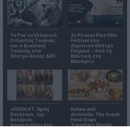
Το Ροκ το Ελληνικό:
3o Piraeus Port Film
Ο Κώστας Τουρνάς
Festival στο
και ο Διονύσης
Δημοτικό Θέατρο
Τσακνής στο
Πειραιά – Από τη
Θέατρο Άλσος ΔΕΗ
Βαλτική στη
Μεσόγειο
«DEADLIFT. Άρση
Rafina and
θανάτου», της
Artemida: The Greek
Βαλέριας
Food Stops
Δημητριάδου στο
Travellers Should