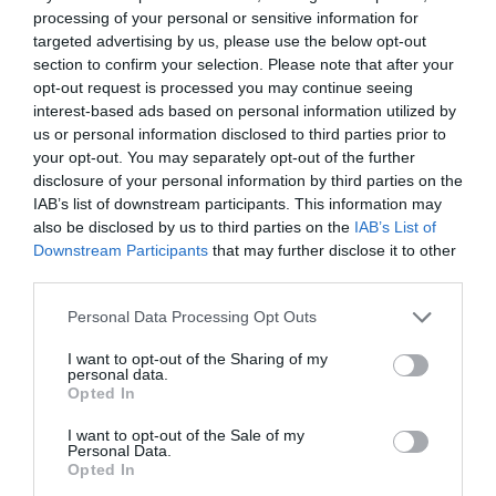
processing of your personal or sensitive information for
ΑΡΗΣ ΤΡΟΥΠΑΚΗΣ
ΓΙΩΡΓΟΣ ΚΙΜΟΥΛΗΣ
targeted advertising by us, please use the below opt-out
section to confirm your selection. Please note that after your
ΔΙΟΝΥΣΗΣ ΤΣΑΚΝΗΣ
ΘΕΑΤΡΙΚΕΣ ΠΑΡΑΣΤΑΣΕΙΣ 2022 - 2023
opt-out request is processed you may continue seeing
ΘΕΑΤΡΙΚΕΣ ΠΕΡΙΟΔΕΙΕΣ – ΠΑΡΑΣΤΑΣΕΙΣ ΚΑΛΟΚΑΙΡΙ 2023
interest-based ads based on personal information utilized by
us or personal information disclosed to third parties prior to
ΚΩΜΩΔΙΑ
ΟΥΙΛΛΙΑΜ ΣΑΙΞΠΗΡ
your opt-out. You may separately opt-out of the further
disclosure of your personal information by third parties on the
Newsletter
IAB’s list of downstream participants. This information may
also be disclosed by us to third parties on the
IAB’s List of
Κάθε βδομάδα στο e-mail σας τα τελευταία νέα για
Downstream Participants
that may further disclose it to other
την Τέχνη και τον Πολιτισμό!
third parties.
Personal Data Processing Opt Outs
I want to opt-out of the Sharing of my
personal data.
Opted In
Ακολουθήστε το Culturenow.gr
I want to opt-out of the Sale of my
Personal Data.
Opted In