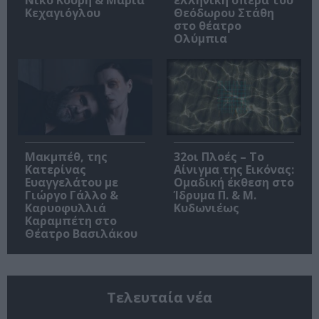
Νίκο Κουρή & Μαρία
ελληνική όπερα του
Κεχαγιόγλου
Θεόδωρου Στάθη
στο θέατρο
Ολύμπια
Μακμπέθ, της
32οι Πλοές – Το
Κατερίνας
Αίνιγμα της Εικόνας:
Ευαγγελάτου με
Ομαδική έκθεση στο
Γιώργο Γάλλο &
Ίδρυμα Π. & Μ.
Καρυοφυλλιά
Κυδωνιέως
Καραμπέτη στο
Θέατρο Βασιλάκου
Τελευταία νέα