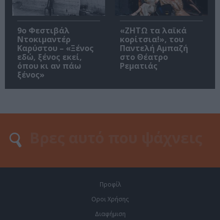
9ο Φεστιβάλ
«ΖΗΤΩ τα λαϊκά
Ντοκιμαντέρ
κορίτσια!», του
Καρύστου – «Ξένος
Παντελή Αμπαζή
εδώ, ξένος εκεί,
στο Θέατρο
όπου κι αν πάω
Ρεματιάς
ξένος»
Προφίλ
Οροι Χρήσης
Διαφήμιση