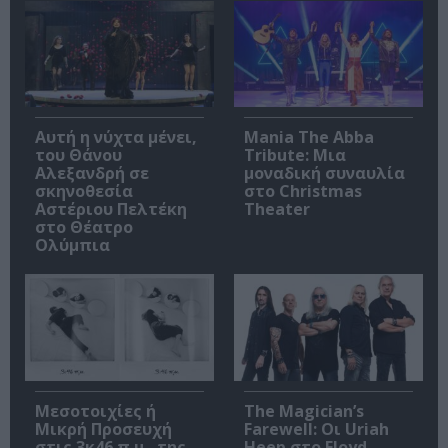
Αυτή η νύχτα μένει,
Mania The Abba
του Θάνου
Tribute: Μια
Αλεξανδρή σε
μοναδική συναυλία
σκηνοθεσία
στο Christmas
Αστέριου Πελτέκη
Theater
στο Θέατρο
Ολύμπια
Μεσοτοιχίες ή
The Magician’s
Μικρή Προσευχή
Farewell: Οι Uriah
στις 3κ46 π.μ., της
Heep στο Floyd