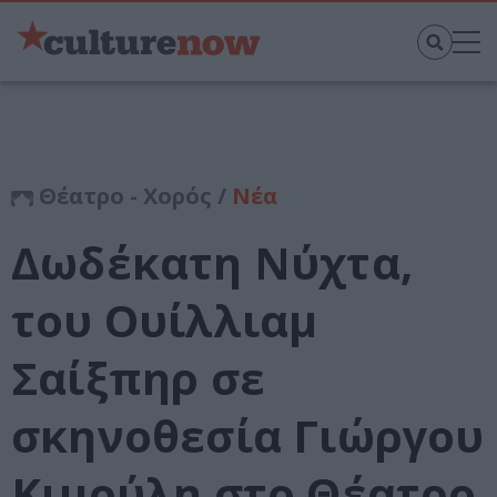
Θέατρο - Χορός /
Νέα
Δωδέκατη Νύχτα,
του Ουίλλιαμ
Σαίξπηρ σε
σκηνοθεσία Γιώργου
Κιμούλη στο Θέατρο