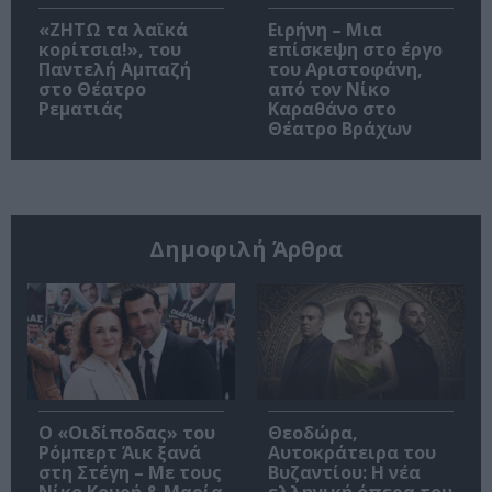
«ΖΗΤΩ τα λαϊκά
Ειρήνη – Μια
κορίτσια!», του
επίσκεψη στο έργο
Παντελή Αμπαζή
του Αριστοφάνη,
στο Θέατρο
από τον Νίκο
Ρεματιάς
Καραθάνο στο
Θέατρο Βράχων
Δημοφιλή Άρθρα
O «Οιδίποδας» του
Θεοδώρα,
Ρόμπερτ Άικ ξανά
Αυτοκράτειρα του
στη Στέγη – Με τους
Βυζαντίου: Η νέα