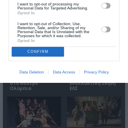
I want to opt-out of processing my
Personal Data for Targeted Advertising.
Σχετικά Άρθρα
Opted In
I want to opt-out of Collection, Use,
Retention, Sale, and/or Sharing of my
Personal Data that Is Unrelated with the
Purposes for which it was collected.
Opted In
CONFIRM
Αυτή η νύχτα μένει,
Μεσοτοιχίες ή
του Θάνου
Μικρή Προσευχή
Αλεξανδρή σε
στις 3κ46 π.μ., της
Data Deletion
Data Access
Privacy Policy
σκηνοθεσία
Εύας Οικονόμου –
Αστέριου Πελτέκη
Βαμβακά στην
στο Θέατρο
Εναλλακτική Σκηνή
Ολύμπια
ΕΛΣ