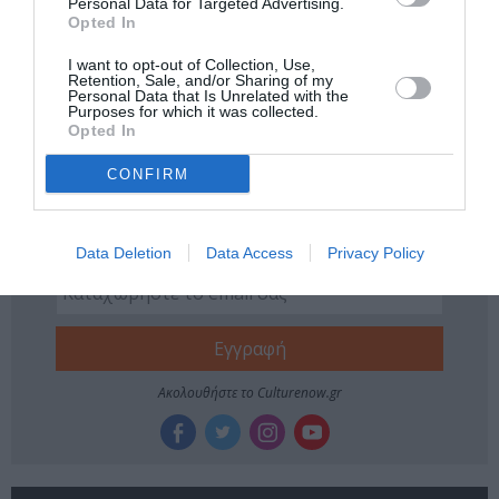
Personal Data for Targeted Advertising.
Opted In
Tags
I want to opt-out of Collection, Use,
Retention, Sale, and/or Sharing of my
ΔΗΜΟΣ ΑΒΔΕΛΙΩΔΗΣ
ΔΗΜΟΤΙΚΟ ΘΕΑΤΡΟ ΠΕΙΡΑΙΑ
Personal Data that Is Unrelated with the
Purposes for which it was collected.
ΠΑΙΔΙΚΕΣ ΠΑΡΑΣΤΑΣΕΙΣ ΚΑΙ ΕΚΘΕΣΕΙΣ ΓΙΑ ΠΑΙΔΙΑ
Opted In
CONFIRM
Newsletter
Κάθε βδομάδα στο e-mail σας τα τελευταία νέα για
την Τέχνη και τον Πολιτισμό!
Data Deletion
Data Access
Privacy Policy
Ακολουθήστε το Culturenow.gr