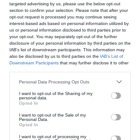
θεραπεύουν από αμφιβολίες, αινίγματα και σύγχυση
targeted advertising by us, please use the below opt-out
section to confirm your selection. Please note that after your
γιατί μας κουρδίζουν με ενθουσιασμό και
opt-out request is processed you may continue seeing
δημιουργικότητα. Δε θα μπορούσα να κάνω έργα για να
interest-based ads based on personal information utilized by
δείξω πόσο άσχημα είναι τα πράγματα, γιατί ο
us or personal information disclosed to third parties prior to
προορισμός της τέχνης είναι να μας θυμίζει πόσο
your opt-out. You may separately opt-out of the further
μαγικός είναι ο κόσμος κι εμείς όλοι μοναδικοί.
disclosure of your personal information by third parties on the
IAB’s list of downstream participants. This information may
also be disclosed by us to third parties on the
IAB’s List of
Διαβάστε επίσης:
Downstream Participants
that may further disclose it to other
third parties.
Ο Μεγαλέξανδρος Νικάει τον Δράκο, του Δήμου Αβδελιώδη
στο Δημοτικό Θέατρο Πειραιά
Personal Data Processing Opt Outs
Ακολουθήστε το Culturenow.gr στο
Google News
και
I want to opt-out of the Sharing of my
personal data.
μάθετε πρώτοι όλες τις ειδήσεις
Opted In
Δείτε όλα τα
τελευταία νέα
για την Τέχνη και τον
I want to opt-out of the Sale of my
Personal Data.
Πολιτισμό στο
Culturenow.gr
Opted In
Νέοι Διαγωνισμοί
❯
I want to opt-out of processing my