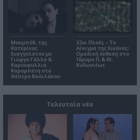
Μακμπέθ, της
32οι Πλοές – Το
Κατερίνας
Αίνιγμα της Εικόνας:
Ευαγγελάτου με
Ομαδική έκθεση στο
Γιώργο Γάλλο &
Ίδρυμα Π. & Μ.
Καρυοφυλλιά
Κυδωνιέως
Καραμπέτη στο
Θέατρο Βασιλάκου
Τελευταία νέα