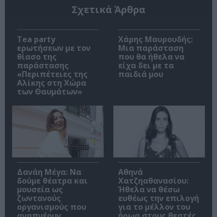
Σχετικά Άρθρα
Tea party
Χάρης Μαυρουδής:
ερωτήσεων με τον
Μια παράσταση
θίασο της
που θα ήθελα να
παράστασης
είχα δει με τα
«Περιπέτειες της
παιδιά μου
Αλίκης στη Χώρα
των Θαυμάτων»
Δανάη Μέγα: Να
Αθηνά
δούμε θέατρα και
Χατζηαθανασίου:
μουσεία ως
Ήθελα να θέσω
ζωντανούς
ευθέως την επιλογή
οργανισμούς που
για το μέλλον του
αναπνέουν
ήρωα στους θεατές