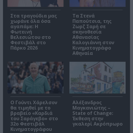
Στα τραγούδια μας
Τα Στενά
χωράνε όλα όσα
Παπούτσια, της
αγαπάμε: Η
Ζωρζ Σαρή σε
Φωτεινή
σκηνοθεσία
Βελεσιώτου στο
Αθανασίας
Φεστιβάλ στο
Καλογιάννη στον
Πάρκο 2026
Κινηματογράφο
Αθηναία
Ο Γούντι Χάρελσον
Αλέξανδρος
θα τιμηθεί με το
Μαγκανιώτης –
βραβείο «Καρδιά
State of Change:
του Σαράγεβο» στο
Έκθεση στην
32ο Φεστιβάλ
γκαλερί Ακρόπρωρο
Κινηματογράφου