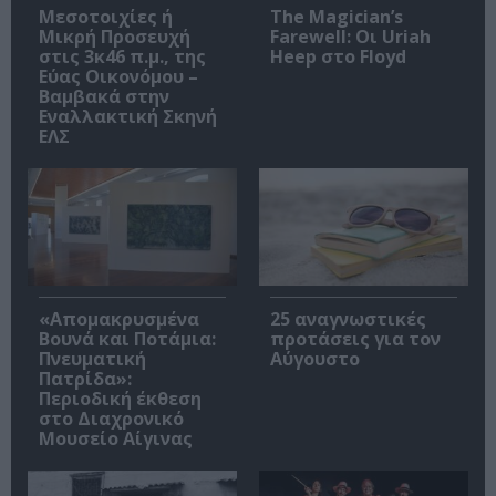
Μεσοτοιχίες ή
The Magician’s
Μικρή Προσευχή
Farewell: Οι Uriah
στις 3κ46 π.μ., της
Heep στο Floyd
Εύας Οικονόμου –
Βαμβακά στην
Εναλλακτική Σκηνή
ΕΛΣ
«Απομακρυσμένα
25 αναγνωστικές
Βουνά και Ποτάμια:
προτάσεις για τον
Πνευματική
Αύγουστο
Πατρίδα»:
Περιοδική έκθεση
στο Διαχρονικό
Μουσείο Αίγινας