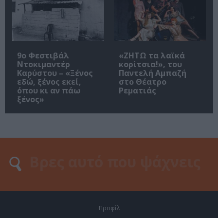
9ο Φεστιβάλ
«ΖΗΤΩ τα λαϊκά
Ντοκιμαντέρ
κορίτσια!», του
Καρύστου – «Ξένος
Παντελή Αμπαζή
εδώ, ξένος εκεί,
στο Θέατρο
όπου κι αν πάω
Ρεματιάς
ξένος»
Προφίλ