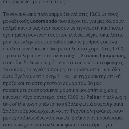
πιο ξέφρενες μουσικές τους!
Το συναυλιακό πρόγραμμα ξεκινά στις 13.00 με τους
μοναδικούς
Locomondo
που έρχονται για μας δώσουν
παλμό και να μας ξεσηκώσουν με τη γνωστή και (πολύ)
αγαπημένη συνταγή τους που ενώνει ρέγκε, σκα, λάτιν,
ροκ και ελληνικούς παραδοσιακούς ρυθμούς σε ένα
απόλυτα ανεβαστικό live με ατέλειωτο χορό! Στις 17.00,
τη σκυτάλη παίρνει ο ταλαντούχος
Σπύρος Γραμμένος
,
ο οποίος δηλώνει περήφανα ότι του αρέσει το φαγητό,
το ουίσκι, το αγνό τσίπουρο, τα σιροπιαστά – και όλα
αυτά βγαίνουν στη σκηνή – και με τη χαρακτηριστική
πρόζα και το αστείρευτο χιούμορ του θα μας
παρασύρει σε απρόσμενα μουσικά μονοπάτια χωρίς
κανόνες. Λίγο αργότερα, στις 19.00, οι
Polkar
ή αλλιώς η
talk of the town μπάντα που έβαλε φωτιά στα αθηναϊκά
Σαββατόβραδα έρχεται «στην Τεχνόπολη αγάπες μου»
με ξεχαρβαλωμένα γιουκαλίλι, χάλκινα σε παροξυσμό,
ιπτάμενα χαρτάκια αλλά και φιλιά στο στόμα – για