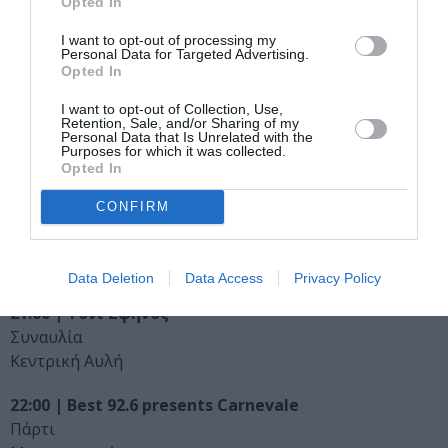
Opted In
13:00 | Locomondo
I want to opt-out of processing my
Personal Data for Targeted Advertising.
Συναυλία
Opted In
Κεντρική Αυλή
I want to opt-out of Collection, Use,
Retention, Sale, and/or Sharing of my
17:00 | Σπύρος Γραμμένος
Personal Data that Is Unrelated with the
Συναυλία
Purposes for which it was collected.
Opted In
Κεντρική Αυλή
CONFIRM
19:00 | Polkar
Συναυλία
Κεντρική Αυλή
Data Deletion
Data Access
Privacy Policy
21:00 | Τόνι Σφήνος
Συναυλία
Κεντρική Αυλή
22:00 | Best 92.6 presents Carnevale
Πάρτι