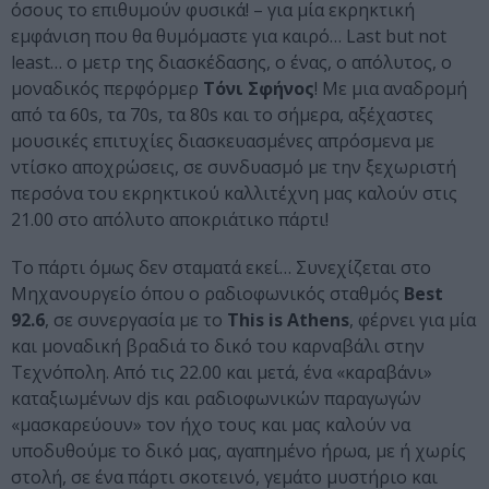
όσους το επιθυμούν φυσικά! – για μία εκρηκτική
εμφάνιση που θα θυμόμαστε για καιρό… Last but not
least… ο μετρ της διασκέδασης, ο ένας, ο απόλυτος, ο
μοναδικός περφόρμερ
Τόνι Σφήνος
! Με μια αναδρομή
από τα 60s, τα 70s, τα 80s και το σήμερα, αξέχαστες
μουσικές επιτυχίες διασκευασμένες απρόσμενα με
ντίσκο αποχρώσεις, σε συνδυασμό με την ξεχωριστή
περσόνα του εκρηκτικού καλλιτέχνη μας καλούν στις
21.00 στο απόλυτο αποκριάτικο πάρτι!
Το πάρτι όμως δεν σταματά εκεί… Συνεχίζεται στο
Μηχανουργείο όπου ο ραδιοφωνικός σταθμός
Best
92.6
, σε συνεργασία με το
This is Athens
, φέρνει για μία
και μοναδική βραδιά το δικό του καρναβάλι στην
Τεχνόπολη. Από τις 22.00 και μετά, ένα «καραβάνι»
καταξιωμένων djs και ραδιοφωνικών παραγωγών
«μασκαρεύουν» τον ήχο τους και μας καλούν να
υποδυθούμε το δικό μας, αγαπημένο ήρωα, με ή χωρίς
στολή, σε ένα πάρτι σκοτεινό, γεμάτο μυστήριο και