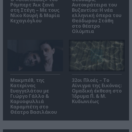
Ρόμπερτ Άικ ξανά
Αυτοκράτειρα του
στη Στέγη – Με τους
Βυζαντίου: Η νέα
Νίκο Κουρή & Μαρία
ελληνική όπερα του
Κεχαγιόγλου
Θεόδωρου Στάθη
στο θέατρο
Ολύμπια
Μακμπέθ, της
32οι Πλοές – Το
Κατερίνας
Αίνιγμα της Εικόνας:
Ευαγγελάτου με
Ομαδική έκθεση στο
Γιώργο Γάλλο &
Ίδρυμα Π. & Μ.
Καρυοφυλλιά
Κυδωνιέως
Καραμπέτη στο
Θέατρο Βασιλάκου