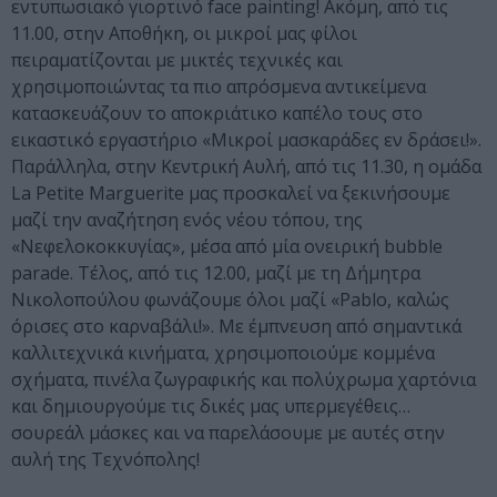
εντυπωσιακό γιορτινό face painting! Ακόμη, από τις
11.00, στην Αποθήκη, οι μικροί μας φίλοι
πειραματίζονται με μικτές τεχνικές και
χρησιμοποιώντας τα πιο απρόσμενα αντικείμενα
κατασκευάζουν το αποκριάτικο καπέλο τους στο
εικαστικό εργαστήριο «Μικροί μασκαράδες εν δράσει!».
Παράλληλα, στην Κεντρική Αυλή, από τις 11.30, η ομάδα
La Petite Marguerite μας προσκαλεί να ξεκινήσουμε
μαζί την αναζήτηση ενός νέου τόπου, της
«Νεφελοκοκκυγίας», μέσα από μία ονειρική bubble
parade. Τέλος, από τις 12.00, μαζί με τη Δήμητρα
Νικολοπούλου φωνάζουμε όλοι μαζί «Pablo, καλώς
όρισες στο καρναβάλι!». Με έμπνευση από σημαντικά
καλλιτεχνικά κινήματα, χρησιμοποιούμε κομμένα
σχήματα, πινέλα ζωγραφικής και πολύχρωμα χαρτόνια
και δημιουργούμε τις δικές μας υπερμεγέθεις…
σουρεάλ μάσκες και να παρελάσουμε με αυτές στην
αυλή της Τεχνόπολης!