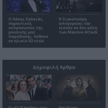
Ο Λάκης Χαλκιάς,
Η Σιγκαπούρη
σημαντικός
απαγορεύει την
εκπρόσωπος της
είσοδο σε δύο μέλη
μουσικής μας
των Massive Attack
παράδοσης, πέθανε
σε ηλικία 82 ετών
Δημοφιλή Άρθρα
O «Οιδίποδας» του
Θεοδώρα,