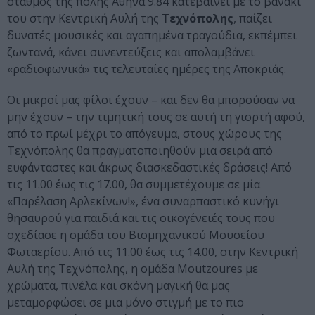
σταθμός της πόλης Αθήνα 9.84 κατεβαίνει με το βανάκι
του στην Κεντρική Αυλή της
Τεχνόπολης
, παίζει
δυνατές μουσικές και αγαπημένα τραγούδια, εκπέμπει
ζωντανά, κάνει συνεντεύξεις και απολαμβάνει
«ραδιοφωνικά» τις τελευταίες ημέρες της Αποκριάς.
Οι μικροί μας φίλοι έχουν – και δεν θα μπορούσαν να
μην έχουν – την τιμητική τους σε αυτή τη γιορτή αφού,
από το πρωί μέχρι το απόγευμα, στους χώρους της
Τεχνόπολης θα πραγματοποιηθούν μια σειρά από
ευφάνταστες και άκρως διασκεδαστικές δράσεις! Από
τις 11.00 έως τις 17.00, θα συμμετέχουμε σε μία
«Παρέλαση Αρλεκίνων!», ένα συναρπαστικό κυνήγι
θησαυρού για παιδιά και τις οικογένειές τους που
σχεδίασε η ομάδα του Βιομηχανικού Μουσείου
Φωταερίου. Από τις 11.00 έως τις 14.00, στην Κεντρική
Αυλή της Τεχνόπολης, η ομάδα Moutzoures με
χρώματα, πινέλα και σκόνη μαγική θα μας
μεταμορφώσει σε μια μόνο στιγμή με το πιο