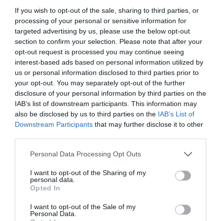
11:00 – 14:00 | Face painting
If you wish to opt-out of the sale, sharing to third parties, or
processing of your personal or sensitive information for
Από την ομάδα Moutzoures
targeted advertising by us, please use the below opt-out
section to confirm your selection. Please note that after your
Κεντρική Αυλή
opt-out request is processed you may continue seeing
11:00 – 12:00 & 12:00 – 13:00 & 13:00 – 14:00 | Μικροί
interest-based ads based on personal information utilized by
μασκαράδες εν δράσει!
us or personal information disclosed to third parties prior to
Εικαστικό εργαστήριο για παιδιά 6 – 11 ετών
your opt-out. You may separately opt-out of the further
Από το Βιομηχανικό Μουσείο Φωταερίου
disclosure of your personal information by third parties on the
Αποθήκη
IAB’s list of downstream participants. This information may
also be disclosed by us to third parties on the
IAB’s List of
11:30 – 13:00 | Nεφελοκοκκυγία
Downstream Participants
that may further disclose it to other
third parties.
Bubble Parade
Από την ομάδα La Petite Marguerite
Personal Data Processing Opt Outs
Κεντρική Αυλή
I want to opt-out of the Sharing of my
personal data.
12:00 – 13:00 | Pablo καλώς όρισες στο καρναβάλι!
Opted In
Εικαστικό εργαστήριο για παιδιά 5 – 12 ετών
Από τη Δήμητρα Νικολοπούλου
I want to opt-out of the Sale of my
Personal Data.
Κεντρική Αυλή