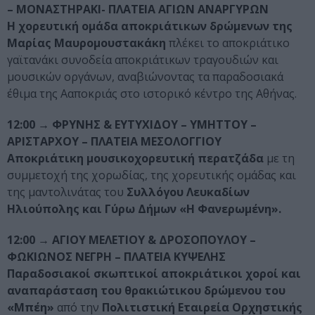
– ΜΟΝΑΣΤΗΡΑΚΙ- ΠΛΑΤΕΙΑ ΑΓΙΩΝ ΑΝΑΡΓΥΡΩΝ
Η χορευτική ομάδα αποκριάτικων δρώμενων της
Μαρίας Μαυρομουστακάκη
πλέκει το αποκριάτικο
γαϊτανάκι συνοδεία αποκριάτικων τραγουδιών και
μουσικών οργάνων, αναβιώνοντας τα παραδοσιακά
έθιμα της Ααποκριάς στο ιστορικό κέντρο της Αθήνας.
12:00
→ ΦΡΥΝΗΣ & ΕΥΤΥΧΙΔΟΥ – ΥΜΗΤΤΟΥ –
ΑΡΙΣΤΑΡΧΟΥ – ΠΛΑΤΕΙΑ ΜΕΣΟΛΟΓΓΙΟΥ
Αποκριάτικη μουσικοχορευτική περατζάδα
με τη
συμμετοχή της χορωδίας, της χορευτικής ομάδας και
της μαντολινάτας του
Συλλόγου Λευκαδίων
Ηλιούπολης και Γύρω Δήμων «Η Φανερωμένη».
12:00
→ ΑΓΙΟΥ ΜΕΛΕΤΙΟΥ & ΔΡΟΣΟΠΟΥΛΟΥ –
ΦΩΚΙΩΝΟΣ ΝΕΓΡΗ – ΠΛΑΤΕΙΑ ΚΥΨΕΛΗΣ
Παραδοσιακοί σκωπτικοί αποκριάτικοι χοροί και
αναπαράσταση του θρακιώτικου δρώμενου του
«Μπέη»
από την
Πολιτιστική Εταιρεία Ορχηστικής