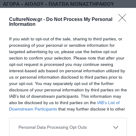
ΑΓΟΡΑ – ΑΙΟΛΟΥ – ΠΛΑΤΕΙΑ ΜΟΝΑΣΤΗΡΑΚΙΟΥ
Παραδοσιακοί σκωπτικοί αποκριάτικοι χοροί και
αναπαράσταση του θρακιώτικου δρώμενου του
CultureNow.gr -
Do Not Process My Personal
Information
«Μπέη»
από
την Πολιτιστική Εταιρεία Ορχηστικής
Τέχνης ΒΑΚΧΑΙ
, συνοδεία παραδοσιακής ορχήστρας.
If you wish to opt-out of the sale, sharing to third parties, or
processing of your personal or sensitive information for
12:30 →
ΒΑΡΒΑΚΕΙΟΣ ΑΓΟΡΑ
targeted advertising by us, please use the below opt-out
«
O
Παντελής Αμπαζής με αποκριάτικη διάθεση!»
section to confirm your selection. Please note that after your
Ο μποέμ τραγουδοποιός με την κιθάρα του και το
opt-out request is processed you may continue seeing
συγκρότημα
«Ανωτάτη Ζαμπετική»
σε ένα λαϊκό
interest-based ads based on personal information utilized by
πρόγραμμα με τζαζ διάθεση και ροκ άποψη.
us or personal information disclosed to third parties prior to
Συμμετέχει η λαϊκή τραγουδίστρια
Μαρίνα
your opt-out. You may separately opt-out of the further
Μανωλάκου
.
disclosure of your personal information by third parties on the
IAB’s list of downstream participants. This information may
also be disclosed by us to third parties on the
IAB’s List of
14:00
→
ΠΛΑΤΕΙΑ ΜΟΝΑΣΤΗΡΑΚΙΟΥ
Downstream Participants
that may further disclose it to other
Συναυλία με το
Εργαστήρι Ελληνικής Μουσικής
third parties.
Δήμου Αθηναίων
Τραγουδούν: Μανώλης Σκουλάς και Δώρα Λοΐζου.
Personal Data Processing Opt Outs