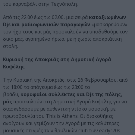
του καρναβάλι στην Τεχνόπολη.
Από τις 22.00 έως τις 02.00, μια σειρά
καταξιωμένων
Djs και ραδιοφωνικών παραγωγών
«μασκαρεύουν»
τον ήχο τους και μάς προσκαλούν να υποδυθούμε τον
δικό μας, αγαπημένο ήρωα, με ή χωρίς αποκριάτικη
στολή.
Κυριακή της Αποκριάς στη Δημοτική Αγορά
Κυψέλης
Την Κυριακή της Αποκριάς, στις 26 Φεβρουαρίου, από
τις 18:00 το απόγευμα έως τις 23:00 το
βράδυ,
κορυφαίοι συλλέκτες και Dj
s
της πόλης,
μάς
προσκαλούν στη Δημοτική Αγορά Κυψέλης για να
διασκεδάσουμε με αυθεντική ντίσκο μουσική, με
πρωτοβουλία του This is Athens. Οι δισκοθήκες
ανοίγουν και γεμίζουν την Αγορά με τις καλύτερες
μουσικές στιγμές των θρυλικών club των early ‘70s.