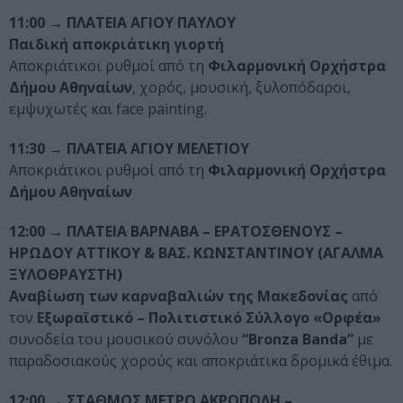
11:00 → ΠΛΑΤΕΙΑ ΑΓΙΟΥ ΠΑΥΛΟΥ
Παιδική αποκριάτικη γιορτή
Αποκριάτικοι ρυθμοί από τη
Φιλαρμονική Ορχήστρα
Δήμου Αθηναίων
, χορός, μουσική, ξυλοπόδαροι,
εμψυχωτές και face painting.
11:30 →
ΠΛΑΤΕΙΑ ΑΓΙΟΥ ΜΕΛΕΤΙΟΥ
Αποκριάτικοι ρυθμοί από τη
Φιλαρμονική Ορχήστρα
Δήμου Αθηναίων
12:00 → ΠΛΑΤΕΙΑ ΒΑΡΝΑΒΑ – ΕΡΑΤΟΣΘΕΝΟΥΣ –
ΗΡΩΔΟΥ ΑΤΤΙΚΟΥ & ΒΑΣ. ΚΩΝΣΤΑΝΤΙΝΟΥ (ΑΓΑΛΜΑ
ΞΥΛΟΘΡΑΥΣΤΗ)
Αναβίωση των καρναβαλιών της Μακεδονίας
από
τον
Εξωραϊστικό – Πολιτιστικό Σύλλογο «Ορφέα»
συνοδεία του μουσικού συνόλου
“
Bronza
Banda
”
με
παραδοσιακούς χορούς και αποκριάτικα δρομικά έθιμα.
12:00 → ΣΤΑΘΜΟΣ ΜΕΤΡΟ ΑΚΡΟΠΟΛΗ –