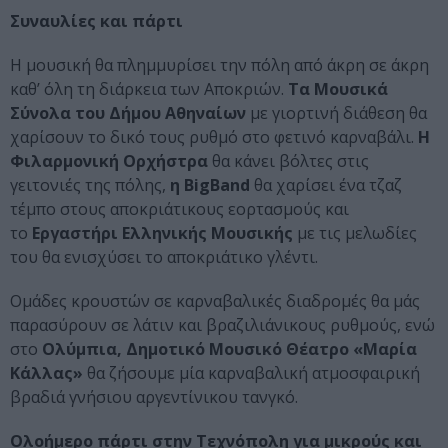
Συναυλίες και πάρτι
Η μουσική θα πλημμυρίσει την πόλη από άκρη σε άκρη
καθ’ όλη τη διάρκεια των Αποκριών.
Τα Μουσικά
Σύνολα του Δήμου Αθηναίων
με γιορτινή διάθεση θα
χαρίσουν το δικό τους ρυθμό στο φετινό καρναβάλι.
Η
Φιλαρμονική Ορχήστρα
θα κάνει βόλτες στις
γειτονιές της πόλης,
η BigBand
θα χαρίσει ένα τζαζ
τέμπο στους αποκριάτικους εορτασμούς και
το
Εργαστήρι Ελληνικής Μουσικής
με τις μελωδίες
του θα ενισχύσει το αποκριάτικο γλέντι.
Ομάδες κρουστών σε καρναβαλικές διαδρομές θα μάς
παρασύρουν σε λάτιν και βραζιλιάνικους ρυθμούς, ενώ
στο
Ολύμπια, Δημοτικό Μουσικό Θέατρο «Μαρία
Κάλλας»
θα ζήσουμε μία καρναβαλική ατμοσφαιρική
βραδιά γνήσιου αργεντίνικου τανγκό.
Ολοήμερο πάρτι στην Τεχνόπολη για μικρούς και