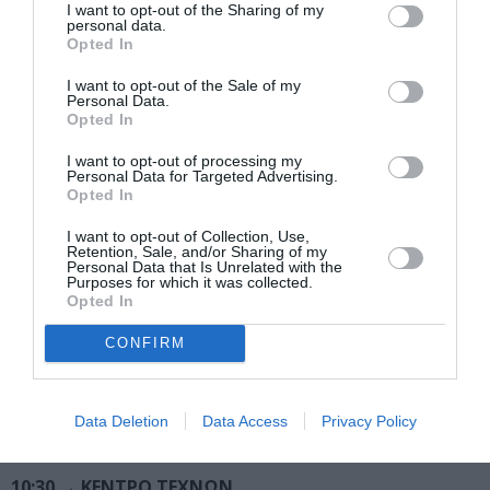
Παρασκευή 17.02
I want to opt-out of the Sharing of my
personal data.
Opted In
11:30 → ΠΛΑΤΕΙΑ ΠΛΥΤΑ, ΠΑΓΚΡΑΤΙ
Αποκριάτικοι ρυθμοί από τη
Φιλαρμονική Ορχήστρα
I want to opt-out of the Sale of my
Personal Data.
Δήμου Αθηναίων
Opted In
17:00 →
Παιδικό Μουσείο της Αθήνας
I want to opt-out of processing my
Personal Data for Targeted Advertising.
«Τα όργανα ρυθμό να δίνουνε!»
Opted In
Αποκριάτικο εργαστήρι για παιδιά ηλικίας από 3 έως 12
ετών.
I want to opt-out of Collection, Use,
Retention, Sale, and/or Sharing of my
Με απλά υλικά κατασκευάζουμε πρωτότυπα μουσικά
Personal Data that Is Unrelated with the
Purposes for which it was collected.
όργανα, αστεία γυαλιά, μάσκες και χορεύουμε για τις
Opted In
Απόκριες!
CONFIRM
Δηλώσεις συμμετοχής: 210 3312995 (Δευτέρα –
Παρασκευή, 09:00 – 15:00).
Data Deletion
Data Access
Privacy Policy
Σάββατο 18.02
10:30
→ ΚΕΝΤΡΟ ΤΕΧΝΩΝ