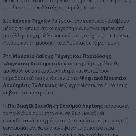
μάσκες στο εικαστικό εργαστήρι, με αφορμή τις μάσκες
του διάσημου καλλιτέχνη Πάμπλο Πικάσο.
Στο
Κέντρο Τεχνών
θα έχουν την ευκαιρία να λάβουν
μέρος σε αποκριάτικα εργαστήρια, εμπνευσμένα από
μια άλλη εποχή, αλλά και από τους στίχους του Γιάννη
Ρίτσου και τη μουσική του Λουκιανού Κηλαηδόνη.
Στο
Μουσείο Λαϊκής Τέχνης και Παράδοσης
«Αγγελική Χατζημιχάλη»
οι μικροί μας φίλοι θα
μυηθούν σε αποκριάτικα έθιμα και θα παίξουν
παραδοσιακά παιχνίδια, ενώ στο
Ψηφιακό Μουσείο
Ακαδημίας Πλάτωνος
θα ζωγραφίσουν το δικό τους
κυβιστικό πορτραίτο.
Η
Παιδική Βιβλιοθήκη
Σταθμού Λαρίσης
προσκαλεί
τα παιδιά να συμμετέχουν σε δύο μοναδικά
εκπαιδευτικά προγράμματα. Στο πρώτο, σε μία γιορτή
φαντασμάτων, θα ανακαλύψουν τα διασημότερα
λογοτεχνικά φαντάσματα και θα ξαναγράψουν την