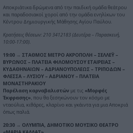
Αποκριάτικα δρώμενα από την παιδική ομάδα θεάτρου
και παραδοσιακοί χοροί από την ομάδα ενηλίκων του
Κέντρου Δημιουργικής Μάθησης Αγίου Παύλου.
Κρατήσεις θέσεων: 210 3412183 (Δευτέρα – Παρασκευή,
10:00-17:00).
19:00
→ ΣΤΑΘΜΟΣ ΜΕΤΡΟ ΑΚΡΟΠΟΛΗ – ΣΕΛΛΕΫ –
ΒΥΡΩΝΟΣ – ΠΛΑΤΕΙΑ ΦΙΛΟΜΟΥΣΟΥ ΕΤΑΙΡΕΙΑΣ –
ΚΥΔΑΘΗΝΑΙΩΝ – ΑΔΡΙΑΝΟΥΠΟΛΕΩΣ – ΤΡΙΠΟΔΩΝ –
ΦΛΕΣΣΑ – ΛΥΣΙΟΥ – ΑΔΡΙΑΝΟΥ – ΠΛΑΤΕΙΑ
ΜΟΝΑΣΤΗΡΑΚΙΟΥ
Παρέλαση καρναβαλιστών
με τις
«Μορφές
Έκφρασης»
, που θα ξεσηκώνουν τον κόσμο με
νταούλια, κιθάρες, κλαρίνο και γκάιντα για μια Αποκριά
όπως παλιά.
20:30
→ ΟΛΥΜΠΙΑ, ΔΗΜΟΤΙΚΟ ΜΟΥΣΙΚΟ ΘΕΑΤΡΟ
«ΜΑΡΙΑ ΚΑΛΛΑΣ»