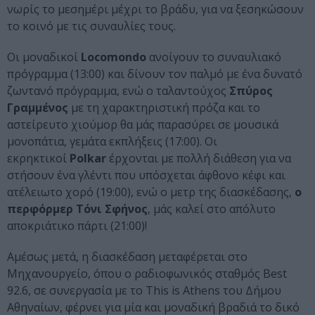
νωρίς το μεσημέρι μέχρι το βράδυ, για να ξεσηκώσουν
το κοινό με τις συναυλίες τους.
Οι μοναδικοί
Locomondo
ανοίγουν το συναυλιακό
πρόγραμμα (13:00) και δίνουν τον παλμό με ένα δυνατό
ζωντανό πρόγραμμα, ενώ ο ταλαντούχος
Σπύρος
Γραμμένος
με τη χαρακτηριστική πρόζα και το
αστείρευτο χιούμορ θα μάς παρασύρει σε μουσικά
μονοπάτια, γεμάτα εκπλήξεις (17:00). Οι
εκρηκτικοί
Polkar
έρχονται με πολλή διάθεση για να
στήσουν ένα γλέντι που υπόσχεται άφθονο κέφι και
ατέλειωτο χορό (19:00), ενώ ο μετρ της διασκέδασης,
ο
περφόρμερ Τόνι Σφήνος
, μάς καλεί στο απόλυτο
αποκριάτικο πάρτι (21:00)!
Αμέσως μετά, η διασκέδαση μεταφέρεται στο
Μηχανουργείο, όπου ο ραδιοφωνικός σταθμός Best
92.6, σε συνεργασία με το This is Athens του Δήμου
Αθηναίων, φέρνει για μία και μοναδική βραδιά το δικό