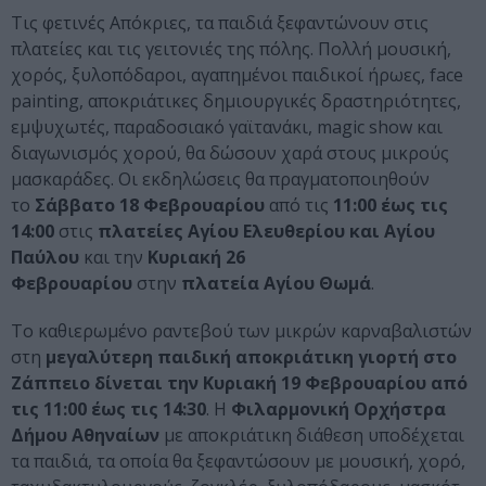
Τις φετινές Απόκριες, τα παιδιά ξεφαντώνουν στις
πλατείες και τις γειτονιές της πόλης. Πολλή μουσική,
χορός, ξυλοπόδαροι, αγαπημένοι παιδικοί ήρωες, face
painting, αποκριάτικες δημιουργικές δραστηριότητες,
εμψυχωτές, παραδοσιακό γαϊτανάκι, magic show και
διαγωνισμός χορού, θα δώσουν χαρά στους μικρούς
μασκαράδες. Οι εκδηλώσεις θα πραγματοποιηθούν
το
Σάββατο 18 Φεβρουαρίου
από τις
11:00 έως τις
14:00
στις
πλατείες Αγίου Ελευθερίου και Αγίου
Παύλου
και την
Κυριακή 26
Φεβρουαρίου
στην
πλατεία Αγίου Θωμά
.
Το καθιερωμένο ραντεβού των μικρών καρναβαλιστών
στη
μεγαλύτερη παιδική αποκριάτικη γιορτή στο
Ζάππειο δίνεται την Κυριακή 19 Φεβρουαρίου από
τις 11:00 έως τις 14:30
. Η
Φιλαρμονική Ορχήστρα
Δήμου Αθηναίων
με αποκριάτικη διάθεση υποδέχεται
τα παιδιά, τα οποία θα ξεφαντώσουν με μουσική, χορό,