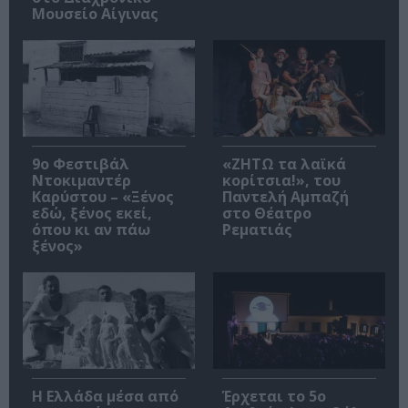
Μουσείο Αίγινας
9ο Φεστιβάλ
«ΖΗΤΩ τα λαϊκά
Ντοκιμαντέρ
κορίτσια!», του
Καρύστου – «Ξένος
Παντελή Αμπαζή
εδώ, ξένος εκεί,
στο Θέατρο
όπου κι αν πάω
Ρεματιάς
ξένος»
Η Ελλάδα μέσα από
Έρχεται το 5ο