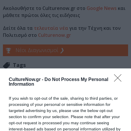
Ακολουθήστε το Culturenow.gr στο
Google News
και
μάθετε πρώτοι όλες τις ειδήσεις
Δείτε όλα τα
τελευταία νέα
για την Τέχνη και τον
Πολιτισμό στο
Culturenow.gr
Νέοι Διαγωνισμοί
❯
Tags
ΔΗΜΗΤΡΗΣ ΜΑΛΙΣΣΟΒΑΣ
CultureNow.gr -
Do Not Process My Personal
Information
ΘΕΑΤΡΙΚΕΣ ΠΑΡΑΣΤΑΣΕΙΣ 2018 - 2019
ΘΕΑΤΡΟ ΜΙΚΡΟ ΠΑΛΛΑΣ
ΜΙΟΥΖΙΚΑΛ - MUSICAL
If you wish to opt-out of the sale, sharing to third parties, or
processing of your personal or sensitive information for
targeted advertising by us, please use the below opt-out
Newsletter
section to confirm your selection. Please note that after your
Κάθε βδομάδα στο e-mail σας τα τελευταία νέα για
opt-out request is processed you may continue seeing
την Τέχνη και τον Πολιτισμό!
interest-based ads based on personal information utilized by