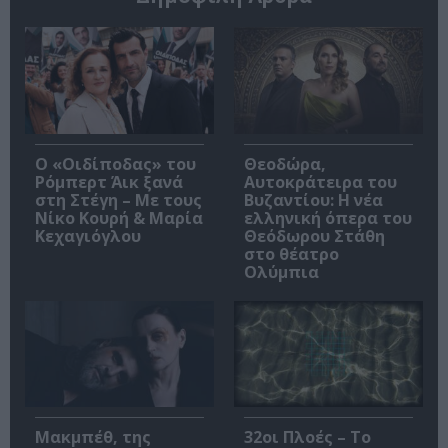
O «Οιδίποδας» του
Θεοδώρα,
Ρόμπερτ Άικ ξανά
Αυτοκράτειρα του
στη Στέγη – Με τους
Βυζαντίου: Η νέα
Νίκο Κουρή & Μαρία
ελληνική όπερα του
Κεχαγιόγλου
Θεόδωρου Στάθη
στο θέατρο
Ολύμπια
Μακμπέθ, της
32οι Πλοές – Το