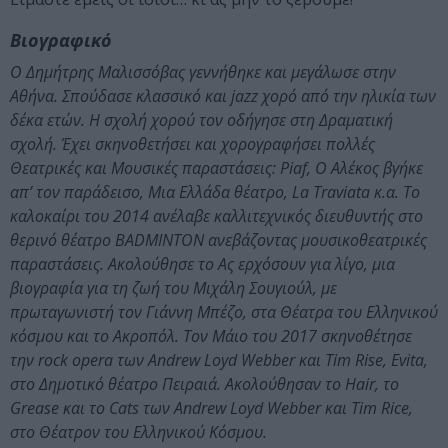
Βιογραφικό
O Δημήτρης Μαλισσόβας γεννήθηκε και μεγάλωσε στην
Αθήνα. Σπούδασε κλασσικό και jazz χορό από την ηλικία των
δέκα ετών. Η σχολή χορού τον οδήγησε στη Δραματική
σχολή. Έχει σκηνοθετήσει και χορογραφήσει πολλές
Θεατρικές και Μουσικές παραστάσεις: Piaf, Ο Αλέκος βγήκε
απ’ τον παράδεισο, Μια Ελλάδα θέατρο, La Traviata κ.α. Το
καλοκαίρι του 2014 ανέλαβε καλλιτεχνικός διευθυντής στο
θερινό θέατρο BADMINTON ανεβάζοντας μουσικοθεατρικές
παραστάσεις. Ακολούθησε το Ας ερχόσουν για λίγο, μια
βιογραφία για τη ζωή του Μιχάλη Σουγιούλ, με
πρωταγωνιστή τον Γιάννη Μπέζο, στα Θέατρα του Ελληνικού
κόσμου και το Ακροπόλ. Τον Μάιο του 2017 σκηνοθέτησε
την rock opera των Andrew Loyd Webber και Tim Rise, Evita,
στο Δημοτικό θέατρο Πειραιά. Ακολούθησαν το Hair, το
Grease και το Cats των Andrew Loyd Webber και Tim Rice,
στο Θέατρον του Ελληνικού Κόσμου.