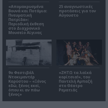
«Απομακρυσμένα
25 αναγνωστικές
Βουνά και Ποτάμια:
προτάσεις για τον
Πνευματική
Αύγουστο
Πατρίδα»:
Περιοδική έκθεση
στο Διαχρονικό
Μουσείο Αίγινας
9ο Φεστιβάλ
«ΖΗΤΩ τα λαϊκά
Ντοκιμαντέρ
κορίτσια!», του
Καρύστου – «Ξένος
Παντελή Αμπαζή
εδώ, ξένος εκεί,
στο Θέατρο
όπου κι αν πάω
Ρεματιάς
ξένος»