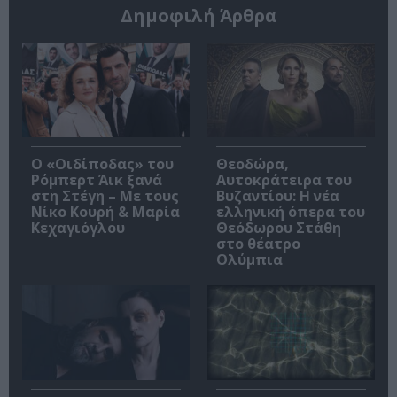
Δημοφιλή Άρθρα
O «Οιδίποδας» του
Θεοδώρα,
Ρόμπερτ Άικ ξανά
Αυτοκράτειρα του
στη Στέγη – Με τους
Βυζαντίου: Η νέα
Νίκο Κουρή & Μαρία
ελληνική όπερα του
Κεχαγιόγλου
Θεόδωρου Στάθη
στο θέατρο
Ολύμπια