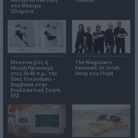
Αστέριου Πελτέκη
Theater
στο Θέατρο
Ολύμπια
Μεσοτοιχίες ή
The Magician’s
Μικρή Προσευχή
Farewell: Οι Uriah
στις 3κ46 π.μ., της
Heep στο Floyd
Εύας Οικονόμου –
Βαμβακά στην
Εναλλακτική Σκηνή
ΕΛΣ