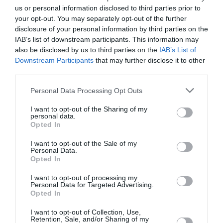
την Τέχνη και τον Πολιτισμό!
us or personal information disclosed to third parties prior to
your opt-out. You may separately opt-out of the further
disclosure of your personal information by third parties on the
IAB’s list of downstream participants. This information may
also be disclosed by us to third parties on the
IAB’s List of
Downstream Participants
that may further disclose it to other
Ακολουθήστε το Culturenow.gr
third parties.
Personal Data Processing Opt Outs
I want to opt-out of the Sharing of my
personal data.
Σχετικά Άρθρα
Opted In
I want to opt-out of the Sale of my
Personal Data.
Opted In
I want to opt-out of processing my
Personal Data for Targeted Advertising.
Opted In
«Απομακρυσμένα
Η Ελλάδα μέσα από
I want to opt-out of Collection, Use,
Βουνά και Ποτάμια:
τον φακό του
Retention, Sale, and/or Sharing of my