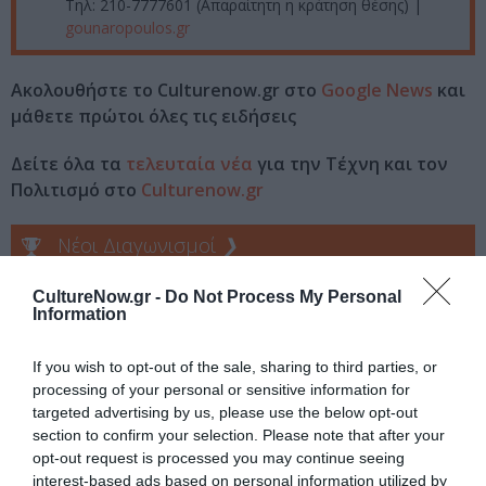
Τηλ: 210-7777601 (Απαραίτητη η κράτηση θέσης) |
gounaropoulos.gr
Ακολουθήστε το Culturenow.gr στο
Google News
και
μάθετε πρώτοι όλες τις ειδήσεις
Δείτε όλα τα
τελευταία νέα
για την Τέχνη και τον
Πολιτισμό στο
Culturenow.gr
Νέοι Διαγωνισμοί
❯
Tags
CultureNow.gr -
Do Not Process My Personal
Information
ΔΙΕΘΝΗΣ ΗΜΕΡΑ ΜΟΥΣΕΙΩΝ
ΔΩΡΕΑΝ ΕΚΔΗΛΩΣΕΙΣ
If you wish to opt-out of the sale, sharing to third parties, or
ΜΟΥΣΕΙΟ ΓΟΥΝΑΡΟΠΟΥΛΟΥ
ΞΕΝΑΓΗΣΕΙΣ
processing of your personal or sensitive information for
targeted advertising by us, please use the below opt-out
section to confirm your selection. Please note that after your
Newsletter
opt-out request is processed you may continue seeing
Κάθε βδομάδα στο e-mail σας τα τελευταία νέα για
interest-based ads based on personal information utilized by