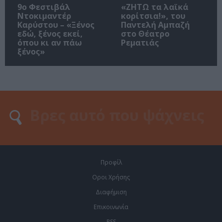
9ο Φεστιβάλ
«ΖΗΤΩ τα λαϊκά
Ντοκιμαντέρ
κορίτσια!», του
Καρύστου – «Ξένος
Παντελή Αμπαζή
εδώ, ξένος εκεί,
στο Θέατρο
όπου κι αν πάω
Ρεματιάς
ξένος»
Προφίλ
Οροι Χρήσης
Διαφήμιση
Επικοινωνία
RSS