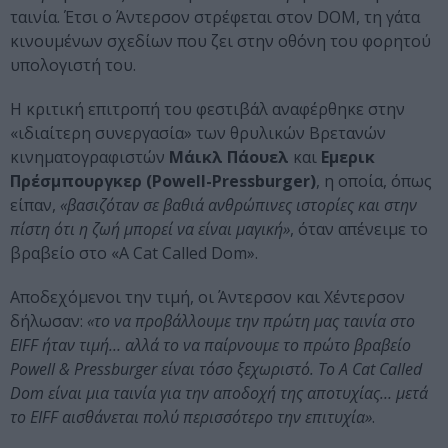
ταινία. Έτσι ο Άντερσον στρέφεται στον DOM, τη γάτα
κινουμένων σχεδίων που ζει στην οθόνη του φορητού
υπολογιστή του.
Η κριτική επιτροπή του φεστιβάλ αναφέρθηκε στην
«ιδιαίτερη συνεργασία» των θρυλικών Βρετανών
κινηματογραφιστών
Μάικλ Πάουελ
και
Εμερικ
Πρέσμπουργκερ (Powell-Pressburger)
, η οποία, όπως
είπαν,
«βασιζόταν σε βαθιά ανθρώπινες ιστορίες και στην
πίστη ότι η ζωή μπορεί να είναι μαγική»
, όταν απένειμε το
βραβείο στο «A Cat Called Dom».
Αποδεχόμενοι την τιμή, οι Άντερσον και Χέντερσον
δήλωσαν:
«το να προβάλλουμε την πρώτη μας ταινία στο
EIFF ήταν τιμή… αλλά το να παίρνουμε το πρώτο βραβείο
Powell & Pressburger είναι τόσο ξεχωριστό. Το A Cat Called
Dom είναι μια ταινία για την αποδοχή της αποτυχίας… μετά
το EIFF αισθάνεται πολύ περισσότερο την επιτυχία»
.