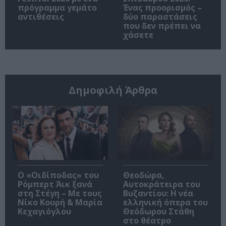
πρόγραμμα γεμάτο
Ένας προορισμός –
αντιθέσεις
δύο παραστάσεις
που δεν πρέπει να
χάσετε
Δημοφιλή Άρθρα
O «Οιδίποδας» του
Θεοδώρα,
Ρόμπερτ Άικ ξανά
Αυτοκράτειρα του
στη Στέγη – Με τους
Βυζαντίου: Η νέα
Νίκο Κουρή & Μαρία
ελληνική όπερα του
Κεχαγιόγλου
Θεόδωρου Στάθη
στο θέατρο