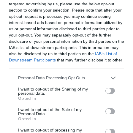
targeted advertising by us, please use the below opt-out
Tags
section to confirm your selection. Please note that after your
opt-out request is processed you may continue seeing
ΒΡΑΒΕΙΑ
ΚΙΝΗΜΑΤΟΓΡΑΦΙΚΑ ΦΕΣΤΙΒΑΛ
interest-based ads based on personal information utilized by
ΝΤΟΚΙΜΑΝΤΕΡ - ΙΣΤΟΡΙΚΕΣ ΤΑΙΝΙΕΣ
ΞΕΝΕΣ ΤΑΙΝΙΕΣ
us or personal information disclosed to third parties prior to
your opt-out. You may separately opt-out of the further
disclosure of your personal information by third parties on the
Newsletter
IAB’s list of downstream participants. This information may
also be disclosed by us to third parties on the
IAB’s List of
Κάθε βδομάδα στο e-mail σας τα τελευταία νέα για
Downstream Participants
that may further disclose it to other
την Τέχνη και τον Πολιτισμό!
third parties.
Personal Data Processing Opt Outs
I want to opt-out of the Sharing of my
personal data.
Opted In
Ακολουθήστε το Culturenow.gr
I want to opt-out of the Sale of my
Personal Data.
Opted In
I want to opt-out of processing my