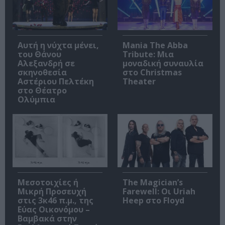
Αυτή η νύχτα μένει,
Mania The Abba
του Θάνου
Tribute: Μια
Αλεξανδρή σε
μοναδική συναυλία
σκηνοθεσία
στο Christmas
Αστέριου Πελτέκη
Theater
στο Θέατρο
Ολύμπια
Μεσοτοιχίες ή
The Magician’s
Μικρή Προσευχή
Farewell: Οι Uriah
στις 3κ46 π.μ., της
Heep στο Floyd
Εύας Οικονόμου –
Βαμβακά στην