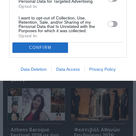
Σχετικά Άρθρα
Personal Data for Targeted Advertising.
Opted In
I want to opt-out of Collection, Use,
Retention, Sale, and/or Sharing of my
Personal Data that Is Unrelated with the
Purposes for which it was collected.
Opted In
CONFIRM
9ο Φεστιβάλ
Έρχεται το 5ο
Ντοκιμαντέρ
Διεθνές Φεστιβάλ
Καρύστου – «Ξένος
Κινηματογράφου
εδώ, ξένος εκεί,
Κεφαλονιάς
Data Deletion
Data Access
Privacy Policy
όπου κι αν πάω
«Κύματα»
ξένος»
Athens Baroque
Φεστιβάλ Αθηνών
Festival 2026 με ένα
Επιδαύρου 2026: