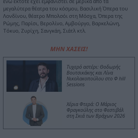
ενώ έκτοτε έχει εμφανιστεί σε μερικά από τα
μεγαλύτερα θέατρα του κόσμου, Βασιλική Όπερα του
Λονδίνου, θέατρο Μπολσόι στη Μόσχα, Όπερα της
Ρώμης, Παρίσι, Βερολίνο, Αμβούργο, Βαρκελώνη,
Τόκυο, Ζυρίχη, Σανγκάη, Σιάτλ κτλ.
ΜΗΝ ΧΑΣΕΙΣ!
Τυχερό αστέρι: Θοδωρής
Βουτσικάκης και Λίνα
Νικολακοπούλου στο Φ hill
Sessions
Χέρια Φτερά: Ο Μάριος
Φραγκούλης στο Φεστιβάλ
στη Σκιά των Βράχων 2026