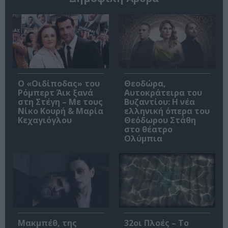
O «Οιδίποδας» του
Θεοδώρα,
Ρόμπερτ Άικ ξανά
Αυτοκράτειρα του
στη Στέγη – Με τους
Βυζαντίου: Η νέα
Νίκο Κουρή & Μαρία
ελληνική όπερα του
Κεχαγιόγλου
Θεόδωρου Στάθη
στο θέατρο
Ολύμπια
Μακμπέθ, της
32οι Πλοές – Το