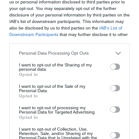
us or personal information disclosed to third parties prior to
Τηλ.: 0030 2661 200254 |
corfuif.gr
your opt-out. You may separately opt-out of the further
disclosure of your personal information by third parties on the
Ακολουθήστε το Culturenow.gr στο
Google News
και
IAB’s list of downstream participants. This information may
μάθετε πρώτοι όλες τις ειδήσεις
also be disclosed by us to third parties on the
IAB’s List of
Downstream Participants
that may further disclose it to other
third parties.
Δείτε όλα τα
τελευταία νέα
για την Τέχνη και τον
Πολιτισμό στο
Culturenow.gr
Personal Data Processing Opt Outs
Νέοι Διαγωνισμοί
❯
I want to opt-out of the Sharing of my
personal data.
Opted In
Tags
I want to opt-out of the Sale of my
Personal Data.
ΔΙΟΝΥΣΗΣ ΓΡΑΜΜΕΝΟΣ
ΔΩΡΕΑΝ ΕΚΔΗΛΩΣΕΙΣ
Opted In
ΚΑΛΟΚΑΙΡΙΝΑ ΦΕΣΤΙΒΑΛ
ΚΑΛΟΚΑΙΡΙΝΕΣ ΣΥΝΑΥΛΙΕΣ
I want to opt-out of processing my
Personal Data for Targeted Advertising.
ΚΛΑΣΙΚΗ - ΟΠΕΡΑ
ΜΑΡΙΑ ΚΑΛΛΑΣ
ΣΥΝΑΥΛΙΕΣ 2023
Opted In
ΧΡΙΣΤΙΝΑ ΠΟΥΛΙΤΣΗ
I want to opt-out of Collection, Use,
Retention, Sale, and/or Sharing of my
Personal Data that Is Unrelated with the