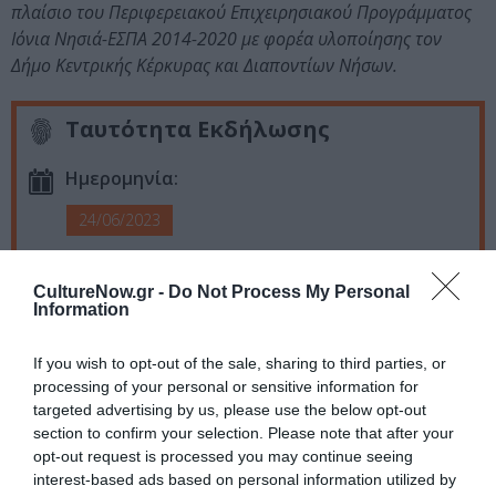
πλαίσιο του Περιφερειακού Επιχειρησιακού Προγράμματος
Ιόνια Νησιά-ΕΣΠΑ 2014-2020 με φορέα υλοποίησης τον
Δήμο Κεντρικής Κέρκυρας και Διαποντίων Νήσων.
Ταυτότητα Εκδήλωσης
Ημερομηνία:
24/06/2023
21:00
CultureNow.gr -
Do Not Process My Personal
Τοποθεσία:
Information
Πλακάδα, Κέρκυρα
If you wish to opt-out of the sale, sharing to third parties, or
Eισιτήρια:
processing of your personal or sensitive information for
targeted advertising by us, please use the below opt-out
Είσοδος Ελεύθερη
section to confirm your selection. Please note that after your
opt-out request is processed you may continue seeing
Πληροφορίες / Κρατήσεις:
interest-based ads based on personal information utilized by