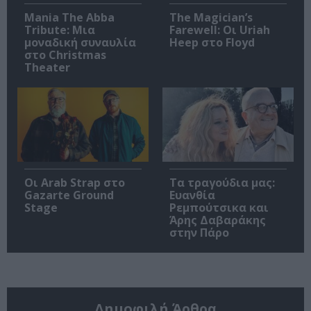
Mania The Abba
The Magician’s
Tribute: Μια
Farewell: Οι Uriah
μοναδική συναυλία
Heep στο Floyd
στο Christmas
Theater
Οι Arab Strap στο
Τα τραγούδια μας:
Gazarte Ground
Ευανθία
Stage
Ρεμπούτσικα και
Άρης Δαβαράκης
στην Πάρο
Δημοφιλή Άρθρα