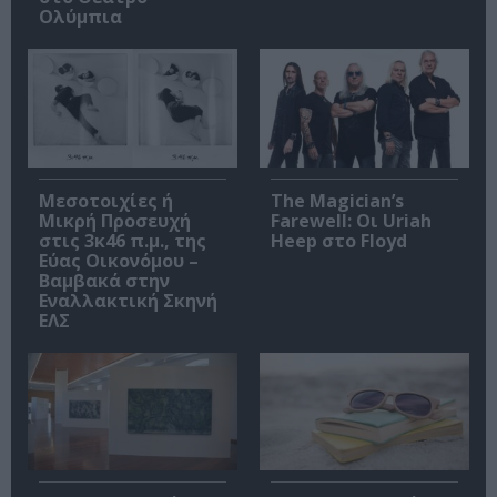
Ολύμπια
Μεσοτοιχίες ή
The Magician’s
Μικρή Προσευχή
Farewell: Οι Uriah
στις 3κ46 π.μ., της
Heep στο Floyd
Εύας Οικονόμου –
Βαμβακά στην
Εναλλακτική Σκηνή
ΕΛΣ