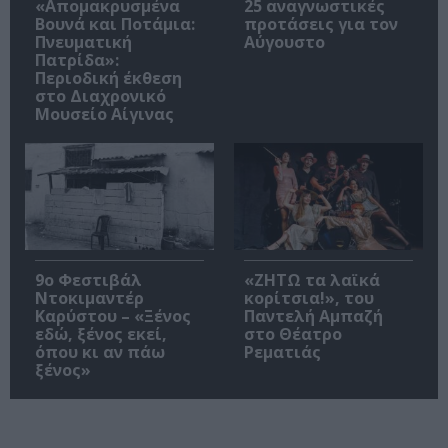
«Απομακρυσμένα
25 αναγνωστικές
Βουνά και Ποτάμια:
προτάσεις για τον
Πνευματική
Αύγουστο
Πατρίδα»:
Περιοδική έκθεση
στο Διαχρονικό
Μουσείο Αίγινας
9ο Φεστιβάλ
«ΖΗΤΩ τα λαϊκά
Ντοκιμαντέρ
κορίτσια!», του
Καρύστου – «Ξένος
Παντελή Αμπαζή
εδώ, ξένος εκεί,
στο Θέατρο
όπου κι αν πάω
Ρεματιάς
ξένος»