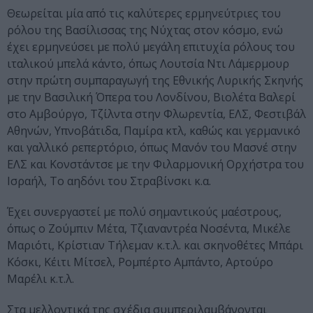
Θεωρείται μία από τις καλύτερες ερμηνεύτριες του
ρόλου της Βασίλισσας της Νύχτας στον κόσμο, ενώ
έχει ερμηνεύσει με πολύ μεγάλη επιτυχία ρόλους του
ιταλικού μπελά κάντο, όπως Λουτσία Ντι Λάμερμουρ
στην πρώτη συμπαραγωγή της Εθνικής Λυρικής Σκηνής
με την Βασιλική Όπερα του Λονδίνου, Βιολέτα Βαλερί
στο Αμβούργο, Τζίλντα στην Φλωρεντία, ΕΛΣ, Φεστιβάλ
Αθηνών, Υπνοβάτιδα, Παμίρα κτλ, καθώς και γερμανικό
και γαλλικό ρεπερτόριο, όπως Μανόν του Μασνέ στην
ΕΛΣ και Κονστάντσε με την Φιλαρμονική Ορχήστρα του
Ισραήλ, Το αηδόνι του Στραβίνσκι κ.α.
Έχει συνεργαστεί με πολύ σημαντικούς μαέστρους,
όπως ο Ζούμπιν Μέτα, Τζιαναντρέα Νοσέντα, Μικέλε
Μαριότι, Κρίστιαν Τήλεμαν κ.τ.λ. και σκηνοθέτες Μπάρι
Κόσκι, Κέιτι Μίτσελ, Ρομπέρτο Αμπάντο, Αρτούρο
Μαρέλι κ.τ.λ.
Στα μελλοντικά της σχέδια συμπεριλαμβάνονται