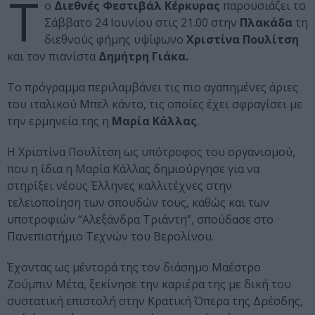
Τ
ο
Διεθνές Φεστιβάλ Κέρκυρας
παρουσιάζει το
Σάββατο 24 Ιουνίου στις 21.00 στην
Πλακάδα
τη
διεθνούς φήμης υψίφωνο
Χριστίνα Πουλίτση
και τον πιανίστα
Δημήτρη Γιάκα.
Το πρόγραμμα περιλαμβάνει τις πιο αγαπημένες άριες
του ιταλικού Μπελ κάντο, τις οποίες έχει σφραγίσει με
την ερμηνεία της η
Μαρία Κάλλας
.
Η Χριστίνα Πουλίτση ως υπότροφος του οργανισμού,
που η ίδια η Μαρία Κάλλας δημιούργησε για να
στηρίξει νέους Έλληνες καλλιτέχνες στην
τελειοποίηση των σπουδών τους, καθώς και των
υποτροφιών “Αλεξάνδρα Τριάντη”, σπούδασε στο
Πανεπιστήμιο Τεχνών του Βερολίνου.
Έχοντας ως μέντορά της τον διάσημο Μαέστρο
Ζούμπιν Μέτα, ξεκίνησε την καριέρα της με δική του
συστατική επιστολή στην Κρατική Όπερα της Δρέσδης,