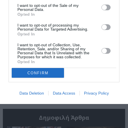
τις υποψηφιότητες
2026 στο Ναύπλιο
I want to opt-out of the Sale of my
για το Βραβείο
Personal Data.
Booker 2026
Opted In
I want to opt-out of processing my
Personal Data for Targeted Advertising.
Opted In
I want to opt-out of Collection, Use,
Retention, Sale, and/or Sharing of my
Personal Data that Is Unrelated with the
Purposes for which it was collected.
«Παρεμποδίζοντας
Σπύρος Κακατσάκης
Opted In
την αποστασία,
– Ανακρίνοντας το
Ιουλιανά 1965»:
Σκοτάδι:
CONFIRM
Παρουσίαση του
Παρουσίαση του
βιβλίου στο
βιβλίου στα Public
Μεταξουργείο
Συντάγματος
Data Deletion
Data Access
Privacy Policy
Δημοφιλή Άρθρα