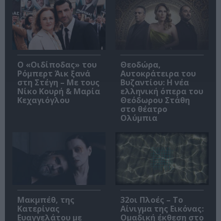
O «Οιδίποδας» του
Θεοδώρα,
Ρόμπερτ Άικ ξανά
Αυτοκράτειρα του
στη Στέγη – Με τους
Βυζαντίου: Η νέα
Νίκο Κουρή & Μαρία
ελληνική όπερα του
Κεχαγιόγλου
Θεόδωρου Στάθη
στο θέατρο
Ολύμπια
Μακμπέθ, της
32οι Πλοές – Το
Κατερίνας
Αίνιγμα της Εικόνας:
Ευαγγελάτου με
Ομαδική έκθεση στο