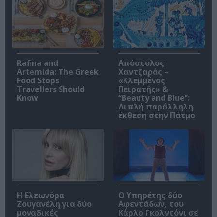
Rafina and
Απόστολος
Artemida: The Greek
Χαντζαράς –
Food Stops
«Κλεμμένος
Travellers Should
Πειρατής» &
Know
“Beauty and Blue”:
Διπλή παράλληλη
έκθεση στην Πάτμο
Η Ελεωνόρα
Ο Υπηρέτης δύο
Ζουγανέλη για δύο
Αφεντάδων, του
μοναδικές
Κάρλο Γκολντόνι σε