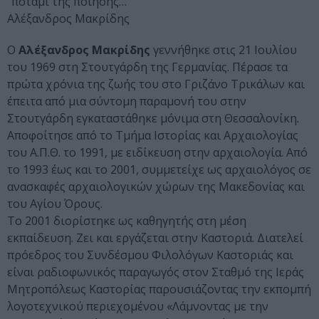
“ποτάμι της ποίησης…”
Αλέξανδρος Μακρίδης
Ο
Αλέξανδρος Μακρίδης
γεννήθηκε στις 21 Ιουλίου
του 1969 στη Στουτγάρδη της Γερμανίας. Πέρασε τα
πρώτα χρόνια της ζωής του στο Γριζάνο Τρικάλων και
έπειτα από μια σύντομη παραμονή του στην
Στουτγάρδη εγκαταστάθηκε μόνιμα στη Θεσσαλονίκη.
Αποφοίτησε από το Τμήμα Ιστορίας και Αρχαιολογίας
του Α.Π.Θ. το 1991, με ειδίκευση στην αρχαιολογία. Από
το 1993 έως και το 2001, συμμετείχε ως αρχαιολόγος σε
ανασκαφές αρχαιολογικών χώρων της Μακεδονίας και
του Αγίου Όρους.
Το 2001 διορίστηκε ως καθηγητής στη μέση
εκπαίδευση. Ζει και εργάζεται στην Καστοριά. Διατελεί
πρόεδρος του Συνδέσμου Φιλολόγων Καστοριάς και
είναι ραδιοφωνικός παραγωγός στον Σταθμό της Ιεράς
Μητροπόλεως Καστορίας παρουσιάζοντας την εκπομπή
λογοτεχνικού περιεχομένου «Λάμνοντας με την