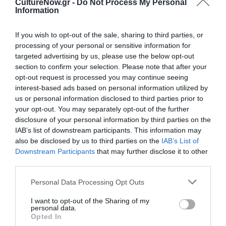
CultureNow.gr -
Do Not Process My Personal
Κάθε βδομάδα στο e-mail σας τα τελευταία νέα για
Information
την Τέχνη και τον Πολιτισμό!
If you wish to opt-out of the sale, sharing to third parties, or
processing of your personal or sensitive information for
targeted advertising by us, please use the below opt-out
section to confirm your selection. Please note that after your
opt-out request is processed you may continue seeing
Ακολουθήστε το Culturenow.gr
interest-based ads based on personal information utilized by
us or personal information disclosed to third parties prior to
your opt-out. You may separately opt-out of the further
disclosure of your personal information by third parties on the
IAB’s list of downstream participants. This information may
Σχετικά Άρθρα
also be disclosed by us to third parties on the
IAB’s List of
Downstream Participants
that may further disclose it to other
third parties.
Personal Data Processing Opt Outs
I want to opt-out of the Sharing of my
personal data.
Opted In
Η μακρά λίστα με
Έκθεση Βιβλίου