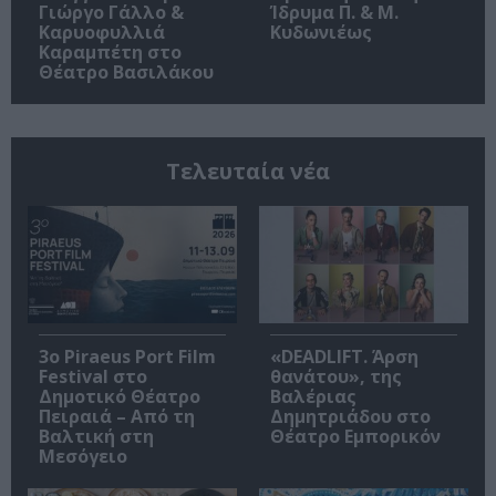
Γιώργο Γάλλο &
Ίδρυμα Π. & Μ.
Καρυοφυλλιά
Κυδωνιέως
Καραμπέτη στο
Θέατρο Βασιλάκου
Τελευταία νέα
3o Piraeus Port Film
«DEADLIFT. Άρση
Festival στο
θανάτου», της
Δημοτικό Θέατρο
Βαλέριας
Πειραιά – Από τη
Δημητριάδου στο
Βαλτική στη
Θέατρο Εμπορικόν
Μεσόγειο