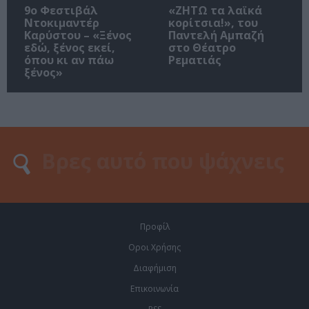
9ο Φεστιβάλ
«ΖΗΤΩ τα λαϊκά
Ντοκιμαντέρ
κορίτσια!», του
Καρύστου – «Ξένος
Παντελή Αμπαζή
εδώ, ξένος εκεί,
στο Θέατρο
όπου κι αν πάω
Ρεματιάς
ξένος»
Προφίλ
Οροι Χρήσης
Διαφήμιση
Επικοινωνία