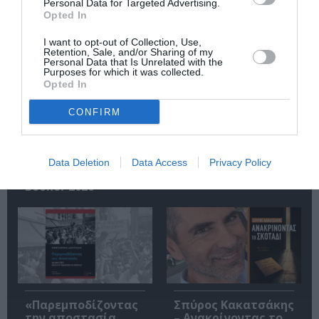
Personal Data for Targeted Advertising.
Opted In
Σχετικά Άρθρα
I want to opt-out of Collection, Use,
Retention, Sale, and/or Sharing of my
Personal Data that Is Unrelated with the
Purposes for which it was collected.
Opted In
CONFIRM
Η μακρά λίστα με
Έκθεση Βιβλίου
τις υποψηφιότητες
2026 στο Ναύπλιο
Data Deletion
Data Access
Privacy Policy
για το Βραβείο
Booker 2026
«Παρεμποδίζοντας
Σπύρος Κακατσάκης
την αποστασία,
– Ανακρίνοντας το