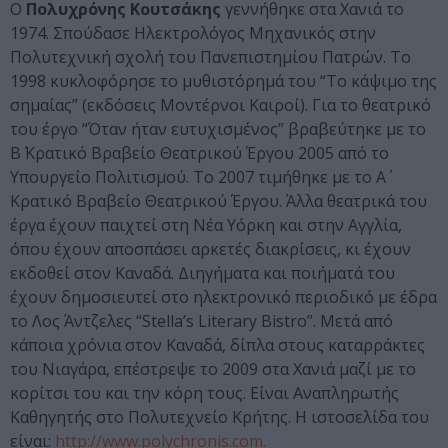
Ο
Πολυχρόνης Κουτσάκης
γεννήθηκε στα Χανιά το
1974. Σπούδασε Ηλεκτρολόγος Μηχανικός στην
Πολυτεχνική σχολή του Πανεπιστημίου Πατρών. Το
1998 κυκλοφόρησε το μυθιστόρημά του “Το κάψιμο της
σημαίας” (εκδόσεις Μοντέρνοι Καιροί). Για το θεατρικό
του έργο “Όταν ήταν ευτυχισμένος” βραβεύτηκε με το
Β΄ Κρατικό Βραβείο Θεατρικού Έργου 2005 από το
Υπουργείο Πολιτισμού. Το 2007 τιμήθηκε με το Α΄
Κρατικό Βραβείο Θεατρικού Έργου. Άλλα θεατρικά του
έργα έχουν παιχτεί στη Νέα Υόρκη και στην Αγγλία,
όπου έχουν αποσπάσει αρκετές διακρίσεις, κι έχουν
εκδοθεί στον Καναδά. Διηγήματα και ποιήματά του
έχουν δημοσιευτεί στο ηλεκτρονικό περιοδικό με έδρα
το Λος Άντζελες “Stella’s Literary Bistro”. Mετά από
κάποια χρόνια στον Καναδά, δίπλα στους καταρράκτες
του Νιαγάρα, επέστρεψε το 2009 στα Χανιά μαζί με το
κορίτσι του και την κόρη τους. Είναι Αναπληρωτής
Καθηγητής στο Πολυτεχνείο Κρήτης. Η ιστοσελίδα του
είναι:
http://www.polychronis.com.