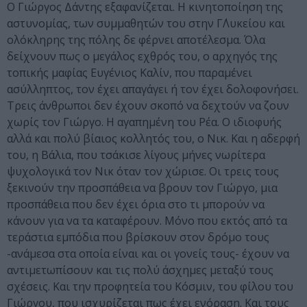
Ο Γιώργος Δάντης εξαφανίζεται. Η κινητοποίηση της
αστυνομίας, των συμμαθητών του στην Γ΄Λυκείου και
ολόκληρης της πόλης δε φέρνει αποτέλεσμα. Όλα
δείχνουν πως ο μεγάλος εχθρός του, ο αρχηγός της
τοπικής μαφίας Ευγένιος Καλίν, που παραμένει
ασύλληπτος, τον έχει απαγάγει ή τον έχει δολοφονήσει.
Τρεις άνθρωποι δεν έχουν σκοπό να δεχτούν να ζουν
χωρίς τον Γιώργο. Η αγαπημένη του Ρέα. Ο ιδιοφυής
αλλά και πολύ βίαιος κολλητός του, ο Νικ. Και η αδερφή
του, η Βάλια, που τσάκισε λίγους μήνες νωρίτερα
ψυχολογικά τον Νικ όταν τον χώρισε. Οι τρεις τους
ξεκινούν την προσπάθεια να βρουν τον Γιώργο, μια
προσπάθεια που δεν έχει όρια στο τι μπορούν να
κάνουν για να τα καταφέρουν. Μόνο που εκτός από τα
τεράστια εμπόδια που βρίσκουν στον δρόμο τους
-ανάμεσα στα οποία είναι και οι γονείς τους- έχουν να
αντιμετωπίσουν και τις πολύ άσχημες μεταξύ τους
σχέσεις. Και την προφητεία του Κόσμιν, του φίλου του
Γιώργου, που ισχυρίζεται πως έχει ενόραση. Και τους