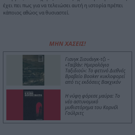
έχει πει πως για να τελειώσει αυτή η ιστορία πρέπει
κάποιος αθώος να θυσιαστεί.
ΜΗΝ ΧΑΣΕΙΣ!
Γιανγκ Σιουάνγκ-τζι –
«Ταϊβάν: Ημερολόγιο
Ταξιδιού»: Το φετινό Διεθνές
Βραβείο Booker κυκλοφορεί
από τις εκδόσεις Βακχικόν
Η νύφη φόρεσε μαύρα: Το
νέο αστυνομικό
μυθιστόρημα του Κορνέλ
Γούλριτς