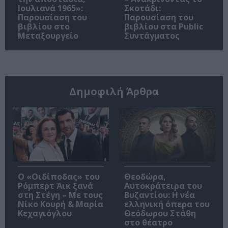
Ιουλιανά 1965»:
Σκοτάδι:
Παρουσίαση του
Παρουσίαση του
βιβλίου στο
βιβλίου στα Public
Μεταξουργείο
Συντάγματος
Δημοφιλή Άρθρα
O «Οιδίποδας» του
Θεοδώρα,
Ρόμπερτ Άικ ξανά
Αυτοκράτειρα του
στη Στέγη – Με τους
Βυζαντίου: Η νέα
Νίκο Κουρή & Μαρία
ελληνική όπερα του
Κεχαγιόγλου
Θεόδωρου Στάθη
στο θέατρο