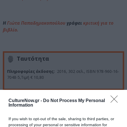
Η
Γιώτα Παπαδημακοπούλου
γράφει
κριτική για το
βιβλίο.
Ταυτότητα
Πληροφορίες έκδοσης:
2016, 302 σελ., ISBN 978-960-16-
7048-5,Τιμή € 10,80
Ακολουθήστε το Culturenow.gr στο
Google News
και
CultureNow.gr -
Do Not Process My Personal
Information
μάθετε πρώτοι όλες τις ειδήσεις
Δείτε όλα τα
τελευταία νέα
για την Τέχνη και τον
If you wish to opt-out of the sale, sharing to third parties, or
Πολιτισμό στο
Culturenow.gr
processing of your personal or sensitive information for