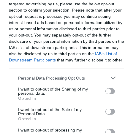
targeted advertising by us, please use the below opt-out
section to confirm your selection. Please note that after your
Νέοι Διαγωνισμοί
❯
opt-out request is processed you may continue seeing
interest-based ads based on personal information utilized by
Tags
us or personal information disclosed to third parties prior to
your opt-out. You may separately opt-out of the further
ΕΚΔΟΣΕΙΣ ΠΑΤΑΚΗ
ΠΟΛΥΧΡΟΝΗΣ ΚΟΥΤΣΑΚΗΣ
disclosure of your personal information by third parties on the
IAB’s list of downstream participants. This information may
also be disclosed by us to third parties on the
IAB’s List of
Newsletter
Downstream Participants
that may further disclose it to other
Κάθε βδομάδα στο e-mail σας τα τελευταία νέα για
third parties.
την Τέχνη και τον Πολιτισμό!
Personal Data Processing Opt Outs
I want to opt-out of the Sharing of my
personal data.
Opted In
I want to opt-out of the Sale of my
Ακολουθήστε το Culturenow.gr
Personal Data.
Opted In
I want to opt-out of processing my