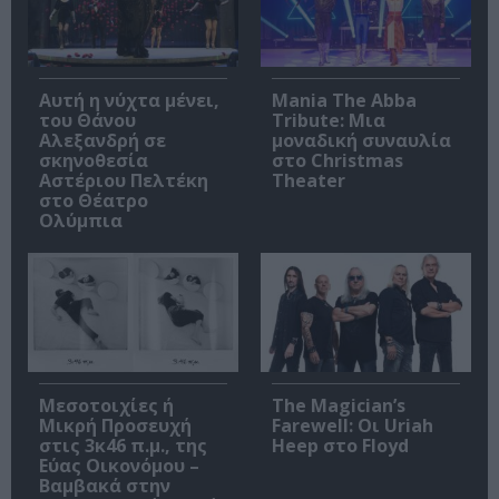
Αυτή η νύχτα μένει,
Mania The Abba
του Θάνου
Tribute: Μια
Αλεξανδρή σε
μοναδική συναυλία
σκηνοθεσία
στο Christmas
Αστέριου Πελτέκη
Theater
στο Θέατρο
Ολύμπια
Μεσοτοιχίες ή
The Magician’s
Μικρή Προσευχή
Farewell: Οι Uriah
στις 3κ46 π.μ., της
Heep στο Floyd
Εύας Οικονόμου –
Βαμβακά στην