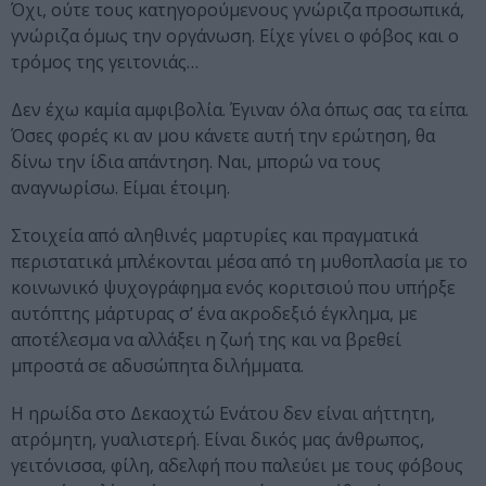
Όχι, ούτε τους κατηγορούμενους γνώριζα προσωπικά,
γνώριζα όμως την οργάνωση. Είχε γίνει ο φόβος και ο
τρόμος της γειτονιάς…
Δεν έχω καμία αμφιβολία. Έγιναν όλα όπως σας τα είπα.
Όσες φορές κι αν μου κάνετε αυτή την ερώτηση, θα
δίνω την ίδια απάντηση. Ναι, μπορώ να τους
αναγνωρίσω. Είμαι έτοιμη.
Στοιχεία από αληθινές μαρτυρίες και πραγματικά
περιστατικά μπλέκονται μέσα από τη μυθοπλασία με το
κοινωνικό ψυχογράφημα ενός κοριτσιού που υπήρξε
αυτόπτης μάρτυρας σ’ ένα ακροδεξιό έγκλημα, με
αποτέλεσμα να αλλάξει η ζωή της και να βρεθεί
μπροστά σε αδυσώπητα διλήμματα.
Η ηρωίδα στο Δεκαοχτώ Ενάτου δεν είναι αήττητη,
ατρόμητη, γυαλιστερή. Είναι δικός μας άνθρωπος,
γειτόνισσα, φίλη, αδελφή που παλεύει με τους φόβους