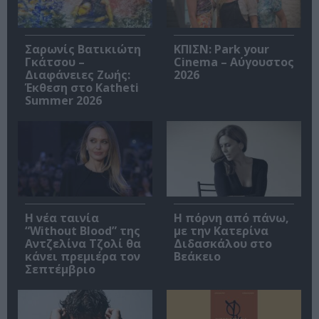
Σαρωνίς Βατικιώτη
ΚΠΙΣΝ: Park your
Γκάτσου –
Cinema – Αύγουστος
Διαφάνειες Ζωής:
2026
Έκθεση στο Katheti
Summer 2026
Η νέα ταινία
Η πόρνη από πάνω,
“Without Blood” της
με την Κατερίνα
Αντζελίνα Τζολί θα
Διδασκάλου στο
κάνει πρεμιέρα τον
Βεάκειο
Σεπτέμβριο