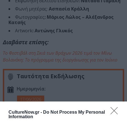
Εκφώνηση δελτίου ειδήσεων
: Νατάσα Γιάμαλη
Φωνή μητέρας:
Ασπασία Κράλλη
Φωτογραφίες
: Μάριος Λώλος – Αλέξανδρος
Κατσής
Artwork
: Αντώνης Γλυκός
Διαβάστε επίσης:
Το Φεστιβάλ στη Σκιά των Βράχων 2026 τιμά τον Μίνω
Βολανάκη: Το πρόγραμμα της διοργάνωσης για τον Ιούνιο
Ταυτότητα Εκδήλωσης
Ημερομηνία:
17/06/2026
Τετάρτη, 21:30
CultureNow.gr -
Do Not Process My Personal
Information
Τοποθεσία: