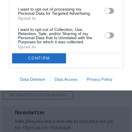
μάθετε πρώτοι όλες τις ειδήσεις
I want to opt-out of processing my
Personal Data for Targeted Advertising.
Δείτε όλα τα
τελευταία νέα
για την Τέχνη και τον
Opted In
Πολιτισμό στο
Culturenow.gr
I want to opt-out of Collection, Use,
Retention, Sale, and/or Sharing of my
Personal Data that Is Unrelated with the
Νέοι Διαγωνισμοί
❯
Purposes for which it was collected.
Opted In
Tags
CONFIRM
ΕΛΛΗΝΙΚΟ ΕΡΓΟ
ΘΕΑΤΡΙΚΕΣ ΠΑΡΑΣΤΑΣΕΙΣ 2025 – 2026
ΘΕΑΤΡΙΚΕΣ ΠΕΡΙΟΔΕΙΕΣ – ΠΑΡΑΣΤΑΣΕΙΣ ΚΑΛΟΚΑΙΡΙ 2026
Data Deletion
Data Access
Privacy Policy
ΚΑΛΟΚΑΙΡΙΝΑ ΦΕΣΤΙΒΑΛ
ΚΟΡΑΗΣ ΔΑΜΑΤΗΣ
ΦΕΣΤΙΒΑΛ "ΣΤΗ ΣΚΙΑ ΤΩΝ ΒΡΑΧΩΝ"
Newsletter
Κάθε βδομάδα στο e-mail σας τα τελευταία νέα για
την Τέχνη και τον Πολιτισμό!