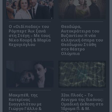
O «Οιδίποδας» του
Θεοδώρα,
Ρόμπερτ Άικ ξανά
Αυτοκράτειρα του
στη Στέγη – Με τους
Βυζαντίου: Η νέα
Νίκο Κουρή & Μαρία
ελληνική όπερα του
Κεχαγιόγλου
Θεόδωρου Στάθη
στο θέατρο
Ολύμπια
Μακμπέθ, της
32οι Πλοές – Το
Κατερίνας
Αίνιγμα της Εικόνας:
Ευαγγελάτου με
Ομαδική έκθεση στο
Γιώργο Γάλλο &
Ίδρυμα Π. & Μ.