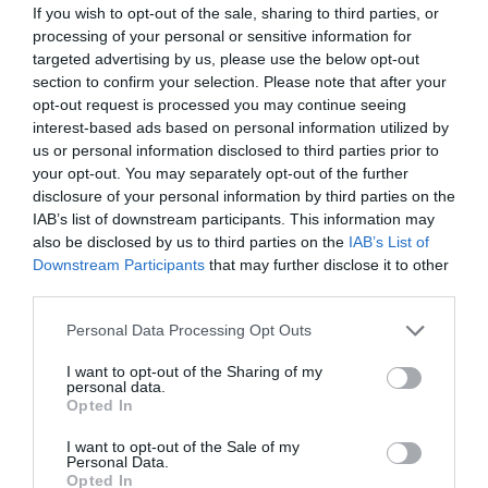
Θέατρο Βράχων - Μελίνα Μερκούρη, Νεαπόλεως 58,
If you wish to opt-out of the sale, sharing to third parties, or
Βύρωνας
processing of your personal or sensitive information for
targeted advertising by us, please use the below opt-out
section to confirm your selection. Please note that after your
Θέατρο Βράχων
opt-out request is processed you may continue seeing
interest-based ads based on personal information utilized by
Eισιτήρια:
us or personal information disclosed to third parties prior to
your opt-out. You may separately opt-out of the further
18€ προπώληση | 20€ ταμείο
disclosure of your personal information by third parties on the
IAB’s list of downstream participants. This information may
[Η παράσταση «Δεκαοχτώ Ενάτου» ήταν αρχικά
also be disclosed by us to third parties on the
IAB’s List of
προγραμματισμένη για την Πέμπτη 4 Ιουνίου στο
Downstream Participants
that may further disclose it to other
Θέατρο Βράχων «Άννα Συνοδινού» μεταφέρεται την
third parties.
Τετάρτη 17 Ιουνίου στο Θέατρο Βράχων «Μελίνα
Μερκούρη». Τα εισιτήρια που έχουν ήδη αγοραστεί
Personal Data Processing Opt Outs
ισχύουν κανονικά για την νέα ημερομηνία.]
I want to opt-out of the Sharing of my
Πληροφορίες / Κρατήσεις:
personal data.
Opted In
festivalvraxon.gr
I want to opt-out of the Sale of my
Personal Data.
Ακολουθήστε το Culturenow.gr στο
Google News
και
Opted In