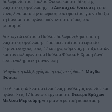
δολοφονία του Παύλου Φύσσα και στη δίκη της
ναζιστικής οργάνωσης. Το
Δεκαοχτώ Ενάτου
έρχεται
ξανά, λίγο μετά την απόφαση του εφετείου, για να δείξει
τη δύναμη του αγώνα απέναντι στο τέρας του
φασισμού.
Δεκαοχτώ ενάτου ο Παύλος δολοφονήθηκε από τη
ναζιστική οργάνωση. Τέσσερεις τρίτου το εφετείο
έκρινε ένοχους τους 42 κατηγορούμενος, μεταξύ αυτών
και τον δολοφόνο του Παύλου Φύσσα. Η Χρυσή Αυγή
είναι εγκληματική οργάνωση.
“Η αγάπη, η αλληλεγγύη και η ειρήνη κέρδισε” –
Μάγδα
Φύσσα
Το Δεκαοχτώ Ενάτου είναι ένας μονόλογος αγωνίας και
αγώνα. Στις 17 Ιουνίου, έρχεται στο
Θέατρο Βράχων
Μελίνα Μερκούρη
, για μια λυτρωτική παράσταση.