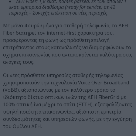
ΔΕΗ Fiber: 1,8 εκατ. homes passed, εκ των οποίων 1
εκατ. εμπορικά διαθέσιμα (ready for service) σε 42
περιοχές – Συνεχής επέκταση σε νέες περιοχές
Με μόνο 4 ευρώ/μήνα για σταθερή τηλεφωνία, το ΔΕΗ
Fiber διατηρεί τον internet-first χαρακτήρα του,
προσφέροντας τη φωνή ως πρόσθετη επιλογή
επιτρέποντας στους καταναλωτές να διαμορφώνουν το
σχήμα επικοινωνίας που ανταποκρίνεται καλύτερα στις
ανάγκες τους.
Οι νέες πρόσθετες υπηρεσίες σταθερής τηλεφωνίας
χρησιμοποιούν την τεχνολογία Voice Over Broadband
(VoBB), αξιοποιώντας με τον καλύτερο τρόπο το
ιδιόκτητο δίκτυο οπτικών ινών της ΔΕΗ FiberGrid με
100% οπτική ίνα μέχρι το σπίτι (FTTH), εξασφαλίζοντας
υψηλή ποιότητα επικοινωνίας, αξιόπιστη εμπειρία
συνδεσιμότητας και υπηρεσιών φωνής, με την εγγύηση
του Ομίλου ΔΕΗ.