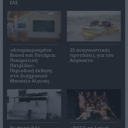
ΕΛΣ
«Απομακρυσμένα
25 αναγνωστικές
Βουνά και Ποτάμια:
προτάσεις για τον
Πνευματική
Αύγουστο
Πατρίδα»:
Περιοδική έκθεση
στο Διαχρονικό
Μουσείο Αίγινας
9ο Φεστιβάλ
«ΖΗΤΩ τα λαϊκά