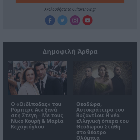
Ακολουθήστε το Culturenow.gr
Δημοφιλή Άρθρα
O «Οιδίποδας» του
Θεοδώρα,
Ρόμπερτ Άικ ξανά
Αυτοκράτειρα του
στη Στέγη – Με τους
Βυζαντίου: Η νέα
Νίκο Κουρή & Μαρία
ελληνική όπερα του
Κεχαγιόγλου
Θεόδωρου Στάθη
στο θέατρο
Ολύμπια