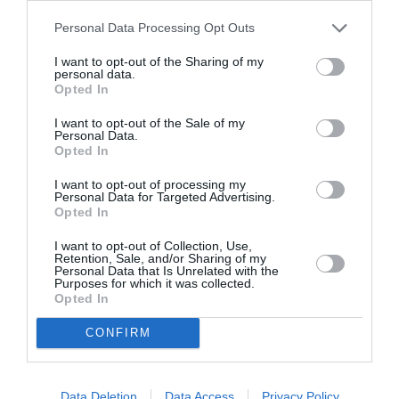
Personal Data Processing Opt Outs
Όλα τα προγράμματα βασίζονται σε 100% οπτική ίνα
μέχρι το σπίτι (FTTH) και προσφέρουν εγγυημένες
I want to opt-out of the Sharing of my
personal data.
υπερυψηλές ταχύτητες, σταθερή απόδοση και προσιτές
Opted In
τιμές.
I want to opt-out of the Sale of my
Personal Data.
Opted In
Διαθεσιμότητα σε 42 περιοχές της
Ελλάδας – Συνεχής επέκταση σε νέες
I want to opt-out of processing my
περιοχές
Personal Data for Targeted Advertising.
Opted In
Από 1,8 εκατ. νοικοκυριά και επιχειρήσεις (homes
I want to opt-out of Collection, Use,
passed) έχει περάσει το δίκτυο 100% οπτικών ινών
Retention, Sale, and/or Sharing of my
(FTTH) της ΔΕΗ FiberGrid, εκ των οποίων 1 εκατ. είναι
Personal Data that Is Unrelated with the
Purposes for which it was collected.
ήδη έτοιμα για άμεση σύνδεση (ready for service) σε 42
Opted In
περιοχές, ενώ επεκτείνεται συνεχώς σε νέες πόλεις και
CONFIRM
γειτονιές. Οι ενδιαφερόμενοι μπορούν να
ενημερωθούν αναλυτικά, να ελέγξουν τη διαθεσιμότητα
στο σπίτι ή το γραφείο τους και να ενεργοποιήσουν
Data Deletion
Data Access
Privacy Policy