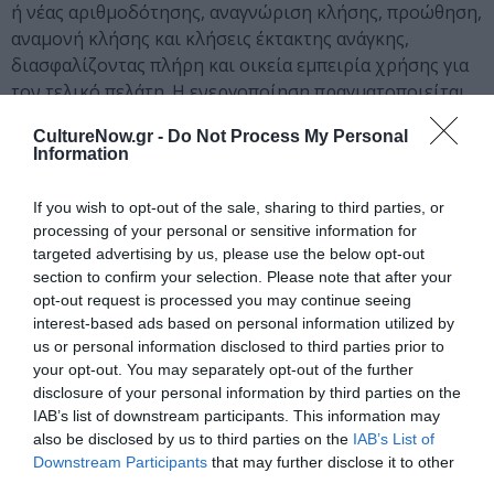
ή νέας αριθμοδότησης, αναγνώριση κλήσης, προώθηση,
αναμονή κλήσης και κλήσεις έκτακτης ανάγκης,
διασφαλίζοντας πλήρη και οικεία εμπειρία χρήσης για
τον τελικό πελάτη. Η ενεργοποίηση πραγματοποιείται
εύκολα μέσω μιας απλής αίτησης, χωρίς ανάγκη
CultureNow.gr -
Do Not Process My Personal
πρόσθετου εξοπλισμού, καθώς αξιοποιεί τον
Information
υφιστάμενο εξοπλισμό του ΔΕΗ Fiber.
If you wish to opt-out of the sale, sharing to third parties, or
processing of your personal or sensitive information for
ΔΕΗ Fiber: το internet από τη ΔΕΗ
targeted advertising by us, please use the below opt-out
section to confirm your selection. Please note that after your
Απαραίτητη προϋπόθεση για την απόκτηση πρόσθετων
opt-out request is processed you may continue seeing
υπηρεσιών σταθερής τηλεφωνίας είναι η σύνδεση
interest-based ads based on personal information utilized by
internet σε πρόγραμμα ΔΕΗ Fiber.
us or personal information disclosed to third parties prior to
your opt-out. You may separately opt-out of the further
Το ΔΕΗ Fiber διατίθεται σε τρία προγράμματα internet,
disclosure of your personal information by third parties on the
με ταχύτητες 500 Mbps, 1 Gbps και 2,5 Gbps και τιμές
IAB’s list of downstream participants. This information may
€17,90, €19,90 και €52,90 αντίστοιχα, σχεδιασμένα για
also be disclosed by us to third parties on the
IAB’s List of
να καλύπτουν τις ανάγκες κάθε νοικοκυριού και
Downstream Participants
that may further disclose it to other
third parties.
επαγγελματία.