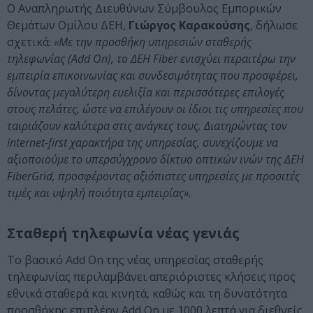
O Αναπληρωτής Διευθύνων Σύμβουλος Εμπορικών
Θεμάτων Ομίλου ΔΕΗ,
Γιώργος Καρακούσης
, δήλωσε
σχετικά:
«Με την προσθήκη υπηρεσιών σταθερής
τηλεφωνίας (Add On), το ΔΕΗ Fiber ενισχύει περαιτέρω την
εμπειρία επικοινωνίας και συνδεσιμότητας που προσφέρει,
δίνοντας μεγαλύτερη ευελιξία και περισσότερες επιλογές
στους πελάτες, ώστε να επιλέγουν οι ίδιοι τις υπηρεσίες που
ταιριάζουν καλύτερα στις ανάγκες τους. Διατηρώντας τον
internet-first χαρακτήρα της υπηρεσίας, συνεχίζουμε να
αξιοποιούμε το υπερσύγχρονο δίκτυο οπτικών ινών της ΔΕΗ
FiberGrid, προσφέροντας αξιόπιστες υπηρεσίες με προσιτές
τιμές και υψηλή ποιότητα εμπειρίας».
Σταθερή τηλεφωνία νέας γενιάς
Το βασικό Add On της νέας υπηρεσίας σταθερής
τηλεφωνίας περιλαμβάνει απεριόριστες κλήσεις προς
εθνικά σταθερά και κινητά, καθώς και τη δυνατότητα
προσθήκης επιπλέον Add On με 1000 λεπτά για διεθνείς