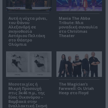
Αυτή η νύχτα μένει,
Mania The Abba
του Θάνου
Tribute: Μια
Αλεξανδρή σε
μοναδική συναυλία
σκηνοθεσία
στο Christmas
Αστέριου Πελτέκη
Theater
στο Θέατρο
Ολύμπια
Μεσοτοιχίες ή
The Magician’s
Μικρή Προσευχή
Farewell: Οι Uriah
στις 3κ46 π.μ., της
Heep στο Floyd
Εύας Οικονόμου –
Βαμβακά στην
Εναλλακτική Σκηνή