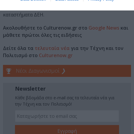
εύκολα τις υπηρεσίες που επιθυμούν στην ιστοσελίδα
www.dei.gr/fiber, τηλεφωνικά στο 13870 ή σε επιλεγμένα
καταστήματα ΔΕΗ.
Ακολουθήστε το Culturenow.gr στο
Google News
και
μάθετε πρώτοι όλες τις ειδήσεις
Δείτε όλα τα
τελευταία νέα
για την Τέχνη και τον
Πολιτισμό στο
Culturenow.gr
Νέοι Διαγωνισμοί
❯
Newsletter
Κάθε βδομάδα στο e-mail σας τα τελευταία νέα για
την Τέχνη και τον Πολιτισμό!