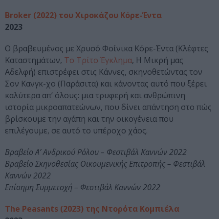
Broker (2022) του Χιροκάζου Κόρε-Έντα
2023
Ο βραβευμένος με Χρυσό Φοίνικα Κόρε-Έντα (Κλέφτες
Καταστημάτων,
Το Τρίτο Έγκλημα
, Η Μικρή μας
Αδελφή) επιστρέφει στις Κάννες, σκηνοθετώντας τον
Σον Κανγκ-χο (Παράσιτα) και κάνοντας αυτό που ξέρει
καλύτερα απ’ όλους: μια τρυφερή και ανθρώπινη
ιστορία μικροαπατεώνων, που δίνει απάντηση στο πώς
βρίσκουμε την αγάπη και την οικογένεια που
επιλέγουμε, σε αυτό το υπέροχο χάος.
Βραβείο Α’ Ανδρικού Ρόλου – Φεστιβάλ Καννών 2022
Βραβείο Σκηνοθεσίας Οικουμενικής Επιτροπής – Φεστιβάλ
Καννών 2022
Επίσημη Συμμετοχή – Φεστιβάλ Καννών 2022
The Peasants (2023) της Ντορότα Κομπιέλα