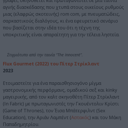
γράφει, σκηνοθετεί και πρωταγωνιστεί σε μια ταινία
αγνής διασκέδασης που χτυπά στους οικείους ρυθμούς
μιας (ελαφρώς σκοτεινής) rom com, με πνευματώδεις,
σαρκαστικούς διαλόγους, κι ένα εφευρετικό σενάριο
που βασίζεται στην ιδέα του ότι η τέχνη της
υποκριτικής είναι απαραίτητη για την τέλεια ληστεία.
Στιγμιότυπο από την ταινία “The Innocent”.
Flux Gourmet (2022) του Πίτερ Στρίκλαντ
2023
Ετοιμαστείτε για ένα παραισθησιογόνο μίγμα
γαστρονομικής περφόρμανς, ομαδικού σεξ και kinky
μαγειρικής, από τον καλτ σκηνοθέτη Πίτερ Στρίκλαντ
(In Fabric) με πρωταγωνιστές την Γκουέντολιν Κρίστι
(Game of Thrones), τον Έισα Μπάτερφιλντ (Sex
Education), την Αριάν Λαμπέντ (
Αστακός
) και τον Μάκη
Παπαδημητρίου.