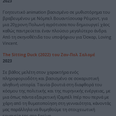
2023
Γοητευτικό animation βασισμένο σε μυθιστόρημα του
βραβευμένου με Νόμπελ Βουαντίσουαφ Ρέιμοντ, για
μια 20χρονη Πολωνή αγρότισσα που δημιουργεί χάος
καθώς παντρεύεται έναν πλούσιο μεγαλύτερο άνδρα.
Από τη σκηνοθέτιδα του υποψήφιου για Όσκαρ, Loving
Vincent.
The Sitting Duck (2022) του Ζαν-Πολ Σαλομέ
2023
Σε βάθος μελέτη στον χαρακτήρα ενός
πληροφοριοδότη και βασισμένο σε σοκαριστική
αληθινή ιστορία. Ταινία-βουτιά στη διαφθορά του
κόσμου της πολιτικής και της πυρηνικής ενέργειας, με
μια όπως πάντα εξαιρετική Ιζαμπέλ Ιπέρ που περνά με
χάρη από τη θυματοποίηση στη γενναιότητα, κάνοντάς
μας παράλληλα να θυμηθούμε τη στοιχειωτική
ερμηνεία της στο Εκείνη.