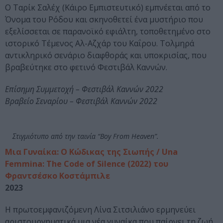
Ο Ταρίκ Σαλέχ (Κάιρο Εμπιστευτικό) εμπνέεται από το
Όνομα του Ρόδου και σκηνοθετεί ένα μυστήριο που
εξελίσσεται σε παρανοϊκό εφιάλτη, τοποθετημένο στο
ιστορικό Τέμενος Αλ-Αζχάρ του Καΐρου. Τολμηρά
αντικληρικό σενάριο διαφθοράς και υποκρισίας, που
βραβεύτηκε στο φετινό Φεστιβάλ Καννών.
Επίσημη Συμμετοχή – Φεστιβάλ Καννών 2022
Βραβείο Σεναρίου – Φεστιβάλ Καννών 2022
Στιγμιότυπο από την ταινία “Boy From Heaven”.
Μια Γυναίκα: Ο Κώδικας της Σιωπής / Una
Femmina: The Code of Silence (2022) του
Φραντσέσκο Κοστάμπιλε
2023
Η πρωτοεμφανιζόμενη Λίνα Σιτσιλιάνο ερμηνεύει
αριστουργηματικά μια νέα γυναίκα που παίρνει τη ζωή