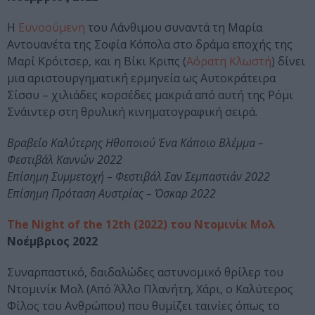
Η
Ευνοούμενη
του Λάνθιμου συναντά τη Μαρία
Αντουανέτα της Σοφία Κόπολα στο δράμα εποχής της
Μαρί Κρόιτσερ, και η Βίκι Κριπς (
Αόρατη Κλωστή
) δίνει
μια αριστουργηματική ερμηνεία ως Αυτοκράτειρα
Σίσσυ – χιλιάδες κορσέδες μακριά από αυτή της Ρόμι
Σνάιντερ στη θρυλική κινηματογραφική σειρά.
Βραβείο Καλύτερης Ηθοποιού Ένα Κάποιο Βλέμμα –
Φεστιβάλ Καννών 2022
Επίσημη Συμμετοχή – Φεστιβάλ Σαν Σεμπαστιάν 2022
Επίσημη Πρόταση Αυστρίας – Όσκαρ 2022
The Night of the 12th (2022) του Ντομινίκ Μολ
Νοέμβριος 2022
Συναρπαστικό, δαιδαλώδες αστυνομικό θρίλερ του
Ντομινίκ Μολ (Από Άλλο Πλανήτη, Χάρι, ο Καλύτερος
Φίλος του Ανθρώπου) που θυμίζει ταινίες όπως το