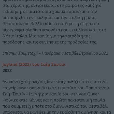
στα χέρια της, αντιστέκεται στη μοίρα της και ζητά
εκδίκηση, σε μια ιστορία χρωματισμένη από την
πατριαρχία, την εκκλησία και την ιταλική μαφία,
βασισμένη σε βιβλίο που κι αυτό με τη σειρά του
περιγράφει αληθινά γεγονότα που εκτυλίσσονται στη
Νότια Ιταλία. Μια ταινία για την καταδίκη της
παράδοσης και τις συνέπειες της προδοσίας της.
Επίσημη Συμμετοχή – Πανόραμα Φεστιβάλ Βερολίνου 2022
Joyland (2022) του Σαΐμ Σαντίκ
2023
Αναπάντεχο τρανς/σις love story ανθίζει στο φωτεινό
crowdpleaser σκηνοθετικό ντεμπούτο του Πακιστανού
Σαΐμ Σαντίκ. Η νικήτρια ταινία του φετινού Queer
Φοίνικα στις Κάννες και η πρώτη πακιστανική ταινία
που συμμετείχε ποτέ στο διαγωνιστικό του φεστιβάλ,
υπόσχεται να μαγέψει με την ευαίσθητη αφήγηση και τα