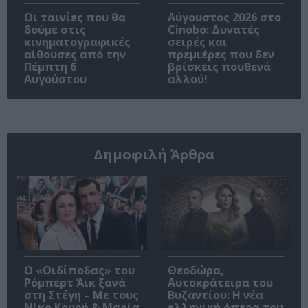
Οι ταινίες που θα
Αύγουστος 2026 στο
δούμε στις
Cinobo: Δυνατές
κινηματογραφικές
σειρές και
αίθουσες από την
πρεμιέρες που δεν
Πέμπτη 6
βρίσκεις πουθενά
Αυγούστου
αλλού!
Δημοφιλή Άρθρα
O «Οιδίποδας» του
Θεοδώρα,
Ρόμπερτ Άικ ξανά
Αυτοκράτειρα του
στη Στέγη – Με τους
Βυζαντίου: Η νέα
Νίκο Κουρή & Μαρία
ελληνική όπερα του