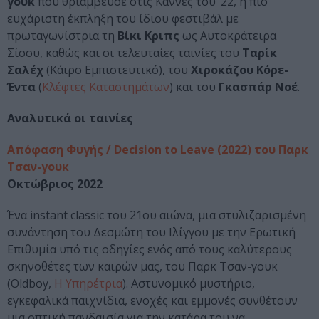
γουκ
που θριάμβευσε στις Κάννες του ‘22, η πιο
ευχάριστη έκπληξη του ίδιου φεστιβάλ με
πρωταγωνίστρια τη
Βίκι Κριπς
ως Αυτοκράτειρα
Σίσσυ, καθώς και οι τελευταίες ταινίες του
Ταρίκ
Σαλέχ
(Κάιρο Εμπιστευτικό), του
Χιροκάζου Κόρε-
Έντα
(
Κλέφτες Καταστημάτων
) και του
Γκασπάρ Νοέ
.
Αναλυτικά οι ταινίες
Απόφαση Φυγής / Decision to Leave (2022) του Παρκ
Τσαν-γουκ
Οκτώβριος 2022
Ένα instant classic του 21ου αιώνα, μια στυλιζαρισμένη
συνάντηση του Δεσμώτη του Ιλίγγου με την Ερωτική
Επιθυμία υπό τις οδηγίες ενός από τους καλύτερους
σκηνοθέτες των καιρών μας, του Παρκ Τσαν-γουκ
(Oldboy,
Η Υπηρέτρια
). Αστυνομικό μυστήριο,
εγκεφαλικά παιχνίδια, ενοχές και εμμονές συνθέτουν
μια οπτική πανδαισία για την κατάρα του να