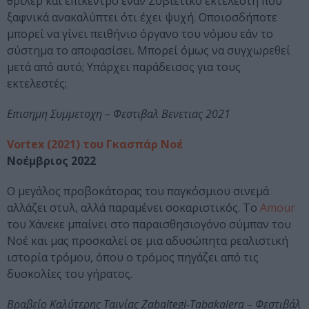
θρίλερ και επίκεντρο έναν Σοβιετικό εκτελεστή που
ξαφνικά ανακαλύπτει ότι έχει ψυχή. Οποιοσδήποτε
μπορεί να γίνει πειθήνιο όργανο του νόμου εάν το
σύστημα το αποφασίσει. Μπορεί όμως να συγχωρεθεί
μετά από αυτό; Υπάρχει παράδεισος για τους
εκτελεστές;
Επισημη Συμμετοχη – Φεστιβαλ Βενετιας 2021
Vortex (2021) του Γκασπάρ Νοέ
Νοέμβριος 2022
Ο μεγάλος προβοκάτορας του παγκόσμιου σινεμά
αλλάζει στυλ, αλλά παραμένει σοκαριστικός. Το
Amour
του Χάνεκε μπαίνει στο παραισθησιογόνο σύμπαν του
Νοέ και μας προσκαλεί σε μια αδυσώπητα ρεαλιστική
ιστορία τρόμου, όπου ο τρόμος πηγάζει από τις
δυσκολίες του γήρατος.
Βραβείο Καλύτερης Ταινίας Zabaltegi-Tabakalera – Φεστιβάλ