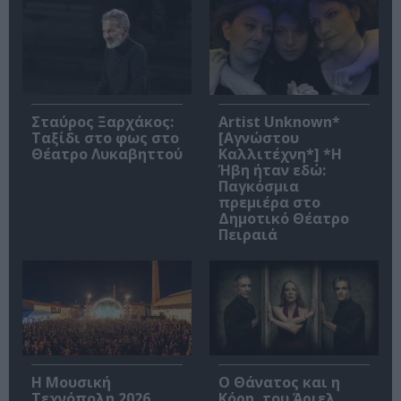
Σταύρος Ξαρχάκος:
Artist Unknown*
Ταξίδι στο φως στο
[Αγνώστου
Θέατρο Λυκαβηττού
Καλλιτέχνη*] *Η
Ήβη ήταν εδώ:
Παγκόσμια
πρεμιέρα στο
Δημοτικό Θέατρο
Πειραιά
Η Μουσική
Ο Θάνατος και η
Τεχνόπολη 2026
Κόρη, του Άριελ