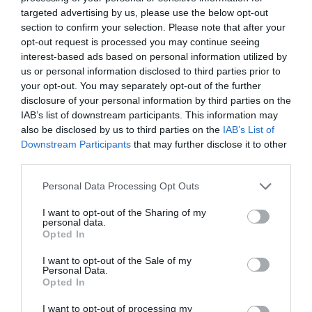
2023
targeted advertising by us, please use the below opt-out
section to confirm your selection. Please note that after your
Η Ερωτική Επιθυμία του Γουόνγκ Καρ Γουάι, εάν τη
opt-out request is processed you may continue seeing
σκηνοθετούσε ο Απιτσατπόνγκ Βιρασετάκουν του
interest-based ads based on personal information utilized by
Memoria
. Γλυκόπικρο δράμα που διαδραματίζεται κατά
us or personal information disclosed to third parties prior to
τη διάρκεια της αντικομμουνιστικής εκκαθάρισης στην
your opt-out. You may separately opt-out of the further
Ινδονησία της δεκαετίας του ‘60, ένα παιχνίδι με τον
disclosure of your personal information by third parties on the
IAB’s list of downstream participants. This information may
χρόνο σε ονειρικούς ρυθμούς, με υπέροχη μουσική και
also be disclosed by us to third parties on the
IAB’s List of
επίσημη συμμετοχή στο Φεστιβάλ Βερολίνου του ’22
Downstream Participants
that may further disclose it to other
όπου ξεχώρισε, ενώ απέσπασε Βραβείο Β’ Γυναικείου
third parties.
Ρόλου.
Personal Data Processing Opt Outs
Καλύτερος Β’ Ρόλος – Φεστιβάλ Βερολίνου 2022
I want to opt-out of the Sharing of my
Επίσημο Διαγωνιστικό – Φεστιβάλ Βερολίνου 2022
personal data.
Opted In
Holy Spider (2022) του Αλί Αμπάσι
I want to opt-out of the Sale of my
2023
Personal Data.
Opted In
Ο ιρανικής καταγωγής Αλί Αμπάσι (Σύνορο)
επανεξετάζει την υπόθεση ενός serial killer του 2001 σε
I want to opt-out of processing my