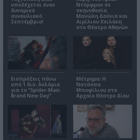
υποδέχεται έναν
Ντόρφμαν σε
δυναμικό
σκηνοθεσία
συναυλιακό
Μανώλη Δούνια και
Σεπτέμβριο!
Αιμίλιου Χειλάκη
στο Θέατρο Αθηνών
Εισπράξεις πάνω
Μέτρημα: Η
από 1 δισ. δολάρια
Νατάσσα
για το “Spider-Man:
Μποφίλιου στο
Brand New Day”
Αρχαίο Θέατρο Δίου