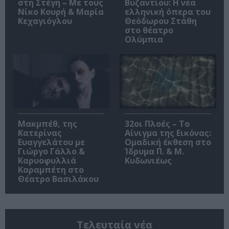
στη Στέγη – Με τους
Βυζαντίου: Η νέα
Νίκο Κουρή & Μαρία
ελληνική όπερα του
Κεχαγιόγλου
Θεόδωρου Στάθη
στο θέατρο
Ολύμπια
Μακμπέθ, της
32οι Πλοές – Το
Κατερίνας
Αίνιγμα της Εικόνας:
Ευαγγελάτου με
Ομαδική έκθεση στο
Γιώργο Γάλλο &
Ίδρυμα Π. & Μ.
Καρυοφυλλιά
Κυδωνιέως
Καραμπέτη στο
Θέατρο Βασιλάκου
Τελευταία νέα