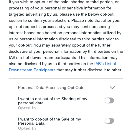
If you wish to opt-out of the sale, sharing to third parties, or
Tags
processing of your personal or sensitive information for
targeted advertising by us, please use the below opt-out
CINEMA PARADISO PROJECT
JAZZ - BLUES - ETHNIC
section to confirm your selection. Please note that after your
opt-out request is processed you may continue seeing
ΑΠΟΚΡΙΑΤΙΚΕΣ ΕΚΔΗΛΩΣΕΙΣ
ΣΥΝΑΥΛΙΕΣ 2025
interest-based ads based on personal information utilized by
us or personal information disclosed to third parties prior to
Newsletter
your opt-out. You may separately opt-out of the further
disclosure of your personal information by third parties on the
Κάθε βδομάδα στο e-mail σας τα τελευταία νέα για
IAB’s list of downstream participants. This information may
την Τέχνη και τον Πολιτισμό!
also be disclosed by us to third parties on the
IAB’s List of
Downstream Participants
that may further disclose it to other
third parties.
Personal Data Processing Opt Outs
Ακολουθήστε το Culturenow.gr
I want to opt-out of the Sharing of my
personal data.
Opted In
I want to opt-out of the Sale of my
Personal Data.
Opted In