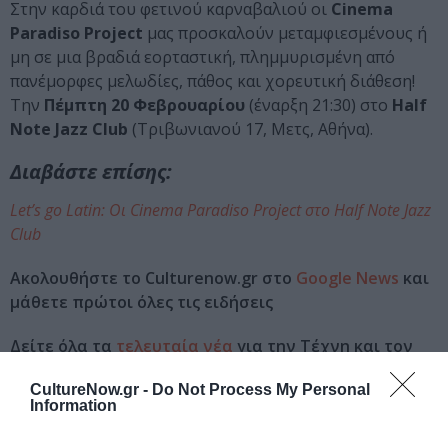
Στην καρδιά του φετινού καρναβαλιού οι
Cinema
Paradiso Project
μας προσκαλούν μεταμφιεσμένους ή
μη σε μια βραδιά εορταστική, πλημμυρισμένη από
πανέμορφες μελωδίες, πάθος και χορευτική διάθεση!
Την
Πέμπτη 20 Φεβρουαρίου
(έναρξη 21:30) στο
Half
Note Jazz Club
(Τριβωνιανού 17, Μετς, Αθήνα).
Διαβάστε επίσης:
Let’s go Latin: Οι Cinema Paradiso Project στο Half Note Jazz
Club
Ακολουθήστε το Culturenow.gr στο
Google News
και
μάθετε πρώτοι όλες τις ειδήσεις
Δείτε όλα τα
τελευταία νέα
για την Τέχνη και τον
Πολιτισμό στο
Culturenow.gr
CultureNow.gr -
Do Not Process My Personal
Information
Νέοι Διαγωνισμοί
❯