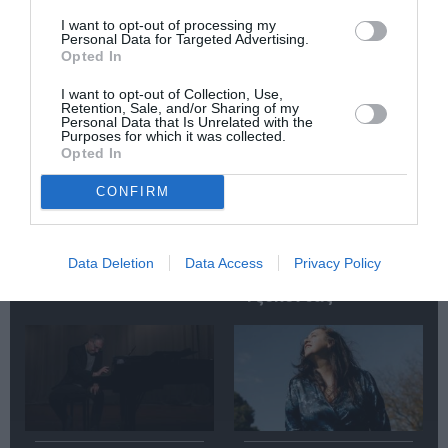
Σχετικά Άρθρα
I want to opt-out of processing my
Personal Data for Targeted Advertising.
Opted In
I want to opt-out of Collection, Use,
Retention, Sale, and/or Sharing of my
Personal Data that Is Unrelated with the
Purposes for which it was collected.
Opted In
Το soundtrack του
Η Αμερική του
φετινού
Μάνου Χ, στο
CONFIRM
καλοκαιριού: 6+1
Ηρώδειο: Η Κρατική
δίσκοι Nuevo
Ορχήστρα Αθηνών
flamenco!
παρουσιάζει τα
έργα Blue και Το
Data Deletion
Data Access
Privacy Policy
Χαμόγελο της
Τζοκόντας