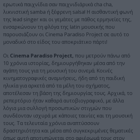
ερωτικά παιχνίδια σαν παιχνιδιάρικά cha cha,
λικνιστική samba ή ξέφρενη salsa! Η αισθαντική φωνή
της lead singer και οι γεμάτες με πάθος ερμηνείες της,
ενσαρκώνουν τη φλόγα της latin μουσικής που
παρουσιάζουν οι Cinema Paradiso Project σε αυτό το
μοναδικό στο είδος του αποκριάτικο πάρτι!
Οι
Cinema Paradiso Project,
που μετρούν πάνω από
10 χρόνια ιστορίας, δημιουργήθηκαν μέσα από την
αγάπη τους για τη μουσική του σινεμά. Κοινές
κινηματογραφικές αναμνήσεις, ήδη από τη παιδική
ηλικία για αρκετά από τα μέλη του σχήματος,
αποτέλεσαν τη βάση της δημιουργίας τους. Αρχικά, το
ρεπερτόριο ήταν καθαρά αυτοβιογραφικό, με άλλα
λόγια μια συλλογή προσωπικών στιγμών που
συνδέονταν ισχυρά με κάποιες ταινίες και τη μουσική
τους. Τα τελευταία χρόνια αναπτύσσουν
δραστηριότητα και μέσα από συγκεκριμένες θεματικές
όπως αυτή αποτυπώνεται στο αφιέρωμά τους στον