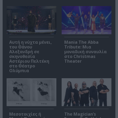
Αυτή η νύχτα μένει,
Mania The Abba
του Θάνου
Tribute: Μια
Αλεξανδρή σε
μοναδική συναυλία
σκηνοθεσία
στο Christmas
Αστέριου Πελτέκη
Theater
στο Θέατρο
Ολύμπια
Μεσοτοιχίες ή
The Magician’s