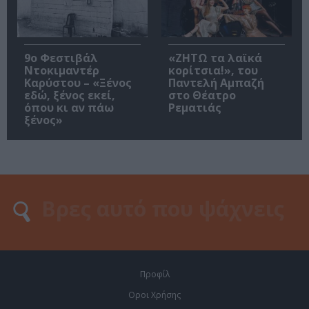
9ο Φεστιβάλ
«ΖΗΤΩ τα λαϊκά
Ντοκιμαντέρ
κορίτσια!», του
Καρύστου – «Ξένος
Παντελή Αμπαζή
εδώ, ξένος εκεί,
στο Θέατρο
όπου κι αν πάω
Ρεματιάς
ξένος»
Προφίλ
Οροι Χρήσης