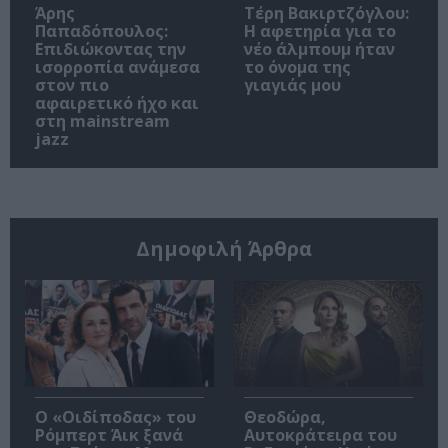
Άρης
Τέρη Βακιρτζόγλου:
Παπαδόπουλος:
Η αφετηρία για το
Επιδιώκοντας την
νέο άλμπουμ ήταν
ισορροπία ανάμεσα
το όνομα της
στον πιο
γιαγιάς μου
αφαιρετικό ήχο και
στη mainstream
jazz
Δημοφιλή Άρθρα
O «Οιδίποδας» του
Θεοδώρα,
Ρόμπερτ Άικ ξανά
Αυτοκράτειρα του