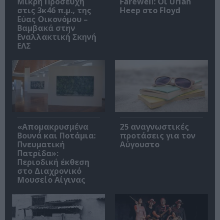
Μικρή Προσευχή
Farewell: Οι Uriah
στις 3κ46 π.μ., της
Heep στο Floyd
Εύας Οικονόμου –
Βαμβακά στην
Εναλλακτική Σκηνή
ΕΛΣ
«Απομακρυσμένα
25 αναγνωστικές
Βουνά και Ποτάμια:
προτάσεις για τον
Πνευματική
Αύγουστο
Πατρίδα»:
Περιοδική έκθεση
στο Διαχρονικό
Μουσείο Αίγινας