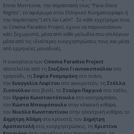
Ennio Morricone, την παράστασή τους “Para-Disco
Nights”, το αφιέρωμα στον Ελληνικό Κινηματογράφο ή
την παράσταση “Let’s Go Latin”. Σε κάθε εγχείρημα τους
οι Cinema Paradiso Project, έχουν να παρουσιάσουν
κάτι ξεχωριστό, μέσα από κάθε μελωδία που επιλέγουν
μέσα από τις ιδιαίτερες ενορχηστρώσεις τους και μέσα
από ερμηνείες μοναδικές.
Η οικογένεια των
Cinema Paradiso Project
αποτελείται από τη
Σουζάνα Γιαννακοπούλου
στο
τραγούδι, τη
Σοφία Ροσμαράκη
στο πιάνο,
την
Ευαγγελία Λοφίτου
στο ακκορντεόν, τη
Στέλλα
Ζιοπούλου
στο βιολί, το
Σταύρο Παργινό
στο τσέλο,
τον
Ορφέα Κωνσταντόπουλο
στο κοντραμπάσο,
τον
Κώστα Μπουρόπουλο
στην κλασική κιθάρα,
τον
Νικόλα Κωνσταντίνου
στην ηλεκτρική κιθάρα, το
Δημήτρη Αδάμη
στα κρουστά, τον
Δημήτρη
Αραπαντελή
στις ενορχηστρώσεις, τη
Χριστίνα
Κατσιάρη
στην επιμέλεια του προγράμματος, τα