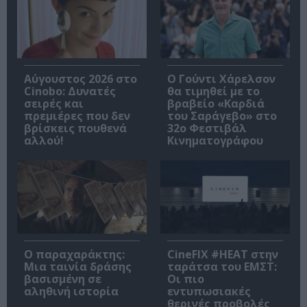
Αύγουστος 2026 στο
Ο Γούντι Χάρελσον
Cinobo: Δυνατές
θα τιμηθεί με το
σειρές και
βραβείο «Καρδιά
πρεμιέρες που δεν
του Σαράγεβο» στο
βρίσκεις πουθενά
32ο Φεστιβάλ
αλλού!
Κινηματογράφου
Ο παραχαράκτης:
CineFIX #ΗΕΑΤ στην
Μια ταινία δράσης
ταράτσα του ΕΜΣΤ:
βασισμένη σε
Οι πιο
αληθινή ιστορία
εντυπωσιακές
θερινές προβολές