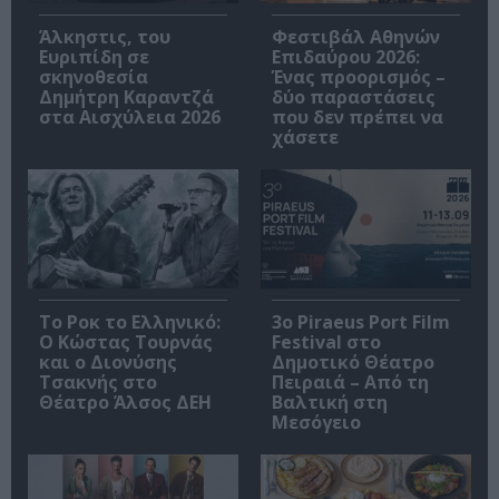
Άλκηστις, του
Φεστιβάλ Αθηνών
Ευριπίδη σε
Επιδαύρου 2026:
σκηνοθεσία
Ένας προορισμός –
Δημήτρη Καραντζά
δύο παραστάσεις
στα Αισχύλεια 2026
που δεν πρέπει να
χάσετε
Το Ροκ το Ελληνικό:
3o Piraeus Port Film
Ο Κώστας Τουρνάς
Festival στο
και ο Διονύσης
Δημοτικό Θέατρο
Τσακνής στο
Πειραιά – Από τη
Θέατρο Άλσος ΔΕΗ
Βαλτική στη
Μεσόγειο