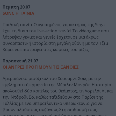
Πέμπτη 20.07
SONC Η ΤΑΙΝΙΑ
Παιδική ταινία. Ο αγαπημένος χαρακτήρας της Sega
έχει τη δικιά του live-action ταινία! Το videogame που
λάτρεψαν γενιές και γενιές έρχεται σε μια άκρως
συναρπαστική ιστορία στη μεγάλη οθόνη με τον Τζιμ
Κάρεϊ να επιστρέφει στις κωμικές του ρίζες.
Παρασκευή 21.07
ΟΙ ΑΝΤΡΕΣ ΠΡΟΤΙΜΟΥΝ ΤΙΣ ΞΑΝΘΙΕΣ
Αμερικάνικο μιούζικαλ του Χάουαρντ Χοκς με την
εμβληματική ερμηνεία της Μέριλιν Μονρόε. Η ιστορία
ακολουθεί δύο κοπέλες του θεάματος, τη Λορελάι Λι και
την Ντόροθι Σο, καθώς ταξιδεύουν στο Παρίσι της
Γαλλίας με ένα υπερατλαντικό υπερωκεάνιο για να
βρουν πλούσιους συζύγους.Στη διαδρομή τους
συναντούν μια σειρά από πολύχρωμους χαρακτήρες,