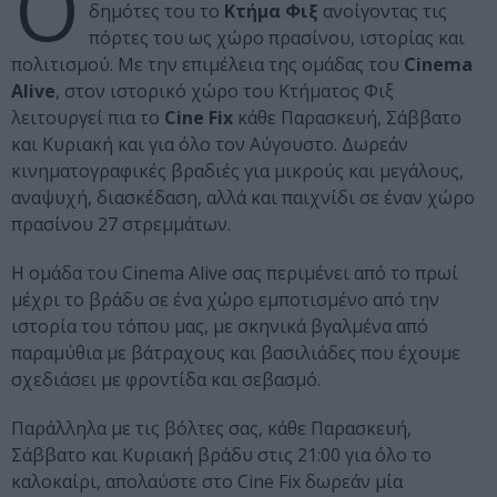
Ο
δημότες του το
Κτήμα Φιξ
ανοίγοντας τις
πόρτες του ως χώρο πρασίνου, ιστορίας και
πολιτισμού. Με την επιμέλεια της ομάδας του
Cinema
Alive
, στον ιστορικό χώρο του Κτήματος Φιξ
λειτουργεί πια το
Cine Fix
κάθε Παρασκευή, Σάββατο
και Κυριακή και για όλο τον Αύγουστο. Δωρεάν
κινηματογραφικές βραδιές για μικρούς και μεγάλους,
αναψυχή, διασκέδαση, αλλά και παιχνίδι σε έναν χώρο
πρασίνου 27 στρεμμάτων.
Η ομάδα του Cinema Alive σας περιμένει από το πρωί
μέχρι το βράδυ σε ένα χώρο εμποτισμένο από την
ιστορία του τόπου μας, με σκηνικά βγαλμένα από
παραμύθια με βάτραχους και βασιλιάδες που έχουμε
σχεδιάσει με φροντίδα και σεβασμό.
Παράλληλα με τις βόλτες σας, κάθε Παρασκευή,
Σάββατο και Κυριακή βράδυ στις 21:00 για όλο το
καλοκαίρι, απολαύστε στο Cine Fix δωρεάν μία