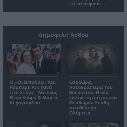
επιστρέφουν
Δημοφιλή Άρθρα
O «Οιδίποδας» του
Θεοδώρα,
Ρόμπερτ Άικ ξανά
Αυτοκράτειρα του
στη Στέγη – Με τους
Βυζαντίου: Η νέα
Νίκο Κουρή & Μαρία
ελληνική όπερα του
Κεχαγιόγλου
Θεόδωρου Στάθη
στο θέατρο
Ολύμπια