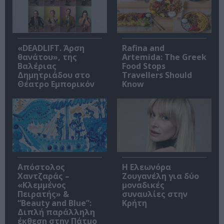
«DEADLIFT. Άρση
Rafina and
θανάτου», της
Artemida: The Greek
Βαλέριας
Food Stops
Δημητριάδου στο
Travellers Should
Θέατρο Εμπορικόν
Know
Απόστολος
Η Ελεωνόρα
Χαντζαράς –
Ζουγανέλη για δύο
«Κλεμμένος
μοναδικές
Πειρατής» &
συναυλίες στην
“Beauty and Blue”:
Κρήτη
Διπλή παράλληλη
έκθεση στην Πάτμο