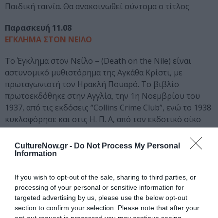
Παιδική ταινία. Θα ανακοινωθεί σύντομα ο τίτλος
Παρασκευή 11.08
ΕΓΚΛΗΜΑ ΣΤΟΝ ΝΕΙΛΟ
Το Έγκλημα στον Νείλο – (Death on the Nile) είναι
αστυνομικό μυθιστόρημα της Αγκάθα Κρίστι, με
πρωταγωνιστή τον Ηρακλή Πουαρό. Το βιβλίο
πρωτοεκδόθηκε στην Αγγλία, την 1η Νοεμβρίου του
1937, από τις εκδόσεις “Collins Crime Club”, ενώ το 1938
κυκλοφόρησε και στις Η. Π. Α, από τον εκδοτικό οίκο
“Dodd, Mead and Company”.
CultureNow.gr -
Do Not Process My Personal
Σάββατο 12.08
Information
GREASE
If you wish to opt-out of the sale, sharing to third parties, or
Ο Τζον Τραβόλτα εδραίωσε την παρουσία του ως την
processing of your personal or sensitive information for
πιο χαρακτηριστική και αναγνωρίσιμη της δεκαετίας
targeted advertising by us, please use the below opt-out
του ΄70 με αυτή την θριαμβευτική κινηματογραφική
section to confirm your selection. Please note that after your
opt-out request is processed you may continue seeing