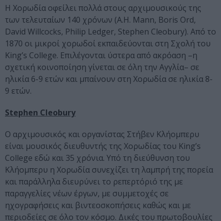
Η Χορωδία οφείλει πολλά στους αρχιμουσικούς της
των τελευταίων 140 χρόνων (Α.H. Mann, Boris Ord,
David Willcocks, Philip Ledger, Stephen Cleobury). Από το
1870 οι μικροί χορωδοί εκπαιδεύονται στη Σχολή του
King’s College. Επιλέγονται ύστερα από ακρόαση –η
σχετική κοινοποίηση γίνεται σε όλη την Αγγλία– σε
ηλικία 6-9 ετών και μπαίνουν στη Χορωδία σε ηλικία 8-
9 ετών.
Stephen Cleobury
O αρχιμουσικός και οργανίστας Στήβεν Κλήομπερυ
είναι μουσικός διευθυντής της Χορωδίας του King’s
College εδώ και 35 χρόνια. Υπό τη διεύθυνση του
Κλήομπερυ η Χορωδία συνεχίζει τη λαμπρή της πορεία
και παράλληλα διευρύνει το ρεπερτόριό της με
παραγγελίες νέων έργων, με συμμετοχές σε
ηχογραφήσεις και βιντεοσκοπήσεις καθώς και με
περιοδείες σε όλο τον κόσμο. Δικές του πρωτοβουλίες