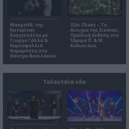
Μακμπέθ, της
32οι Πλοές – Το
Κατερίνας
Αίνιγμα της Εικόνας:
Ευαγγελάτου με
Ομαδική έκθεση στο
Γιώργο Γάλλο &
Ίδρυμα Π. & Μ.
Καρυοφυλλιά
Κυδωνιέως
Καραμπέτη στο
Θέατρο Βασιλάκου
Τελευταία νέα