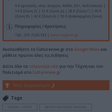
9 € (φοιτητές, νέοι, άνεργοι, ΑΜΕΑ, 65+, πολύτεκνοι) |
14 € (Ζώνη Ε) | 22 € (Ζώνη Δ) | 28 € (Ζώνη Γ) | 36 €
(Ζώνη Β) | 42 € (Ζώνη Α) | 50 € (Διακεκριμένη Ζώνη)
Πληροφορίες / Κρατήσεις:
Τηλ.: 210 72.82.333 |
www.megaron.gr
Ακολουθήστε το Culturenow.gr στο
Google News
και
μάθετε πρώτοι όλες τις ειδήσεις
Δείτε όλα τα
τελευταία νέα
για την Τέχνη και τον
Πολιτισμό στο
Culturenow.gr
Νέοι Διαγωνισμοί
❯
Tags
ΚΛΑΣΙΚΗ - ΟΠΕΡΑ
ΜΕΓΑΡΟ ΜΟΥΣΙΚΗΣ ΑΘΗΝΩΝ