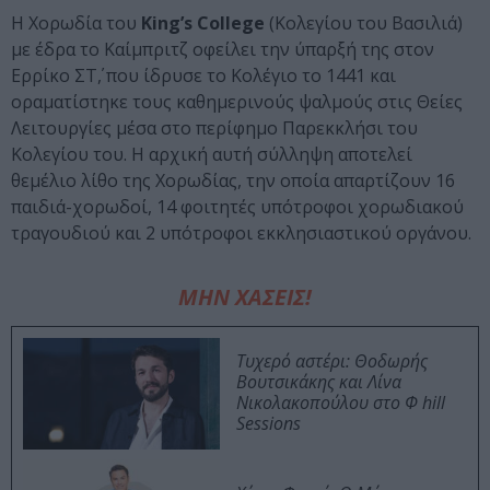
Η Χορωδία του
King’s College
(Κολεγίου του Βασιλιά)
με έδρα το Καίμπριτζ οφείλει την ύπαρξή της στον
Ερρίκο ΣΤ΄, που ίδρυσε το Κολέγιο το 1441 και
οραματίστηκε τους καθημερινούς ψαλμούς στις Θείες
Λειτουργίες μέσα στο περίφημο Παρεκκλήσι του
Κολεγίου του. Η αρχική αυτή σύλληψη αποτελεί
θεμέλιο λίθο της Χορωδίας, την οποία απαρτίζουν 16
παιδιά-χορωδοί, 14 φοιτητές υπότροφοι χορωδιακού
τραγουδιού και 2 υπότροφοι εκκλησιαστικού οργάνου.
ΜΗΝ ΧΑΣΕΙΣ!
Τυχερό αστέρι: Θοδωρής
Βουτσικάκης και Λίνα
Νικολακοπούλου στο Φ hill
Sessions