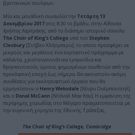
βρετανικών συνόρων.
Μία και μοναδική συναυλία την
Τετάρτη 13
Δεκεμβρίου 2017
στις 8:30 το βράδυ, στην
Αίθουσα
Χρήστος Λαμπράκης
, από το διάσημο ιστορικό σύνολο
Τhe Choir of King’s College
υπό τον
Stephen
Cleobury
[Στήβεν Κλήομπερυ], το οποίο προσφέρει σε
μικρούς και μεγάλους ένα εορταστικό πρόγραμμα με
κάλαντα, χριστουγεννιάτικα τραγούδια και
θρησκευτικούς ύμνους φημισμένων συνθετών από την
προκλασική εποχή έως σήμερα. Θα ακουστούν ακόμη
συνθέσεις για εκκλησιαστικό όργανο που θα
ερμηνεύσουν ο
Henry Websdale
[Χένρυ Ουέμπσντεηλ]
και ο
Donal McCann
[Ντόναλ Μακ Καν]. Η εμφάνιση της
περίφημης χορωδίας στο Μέγαρο πραγματοποιείται με
την ευγενική χορηγία της Εθνικής Τράπεζας.
The Choir of King’s College, Cambridge