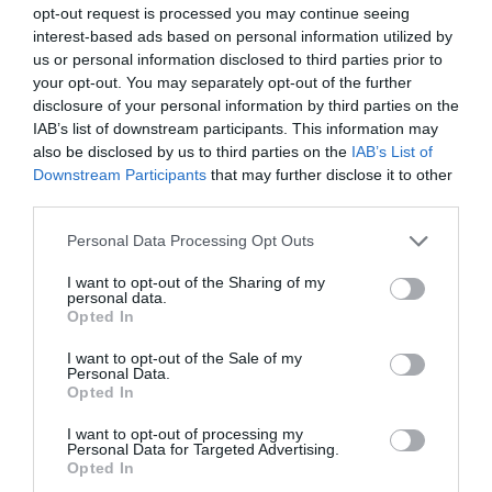
FRANCIS POULENC (1899-1963)
opt-out request is processed you may continue seeing
4 Μοτέτα για κάποια Χριστούγεννα
interest-based ads based on personal information utilized by
O magnum mysterium (Ω, μέγα μυστήριο)
us or personal information disclosed to third parties prior to
Quem vidistis pastores dicite (Πείτε, βοσκοί, ποιον
your opt-out. You may separately opt-out of the further
είδατε)
disclosure of your personal information by third parties on the
IAB’s list of downstream participants. This information may
Videntes stellam (Το άστρο βλέποντας)
also be disclosed by us to third parties on the
IAB’s List of
Hodie Christus natus est (Σήμερα γεννιέται ο Χριστός)
Downstream Participants
that may further disclose it to other
third parties.
OLIVIER MESSIAEN (1908-1992)
Dieu parmi nous (Μεθ’ ημών ο Θεός)
Personal Data Processing Opt Outs
Εκκλησιαστικό όργανο Donal McCann
I want to opt-out of the Sharing of my
personal data.
HAROLD EDWIN DARKE (1888-1976)
Opted In
In the bleak mid-winter | Στην καρδιά του παγωμένου
I want to opt-out of the Sale of my
χειμώνα
Personal Data.
Opted In
ΠΑΡΑΔΟΣΙΑΚΑ ΚΑΛΑΝΤΑ
I saw three ships | Είδα τρία πλοία (διασκευή Ledger)
I want to opt-out of processing my
Personal Data for Targeted Advertising.
Opted In
ΗERBERT HOWELLS (1892-1983)