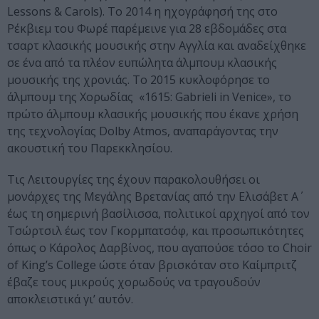
Lessons & Carols). Το 2014 η ηχογράφησή της στο
Ρέκβιεμ του Φωρέ παρέμεινε για 28 εβδομάδες στα
τσαρτ κλασικής μουσικής στην Αγγλία και αναδείχθηκε
σε ένα από τα πλέον ευπώλητα άλμπουμ κλασικής
μουσικής της χρονιάς. Το 2015 κυκλοφόρησε το
άλμπουμ της Χορωδίας «1615: Gabrieli in Venice», το
πρώτο άλμπουμ κλασικής μουσικής που έκανε χρήση
της τεχνολογίας Dolby Atmos, αναπαράγοντας την
ακουστική του Παρεκκλησίου.
Τις Λειτουργίες της έχουν παρακολουθήσει οι
μονάρχες της Μεγάλης Βρετανίας από την Ελισάβετ Α΄
έως τη σημερινή βασίλισσα, πολιτικοί αρχηγοί από τον
Τσώρτσιλ έως τον Γκορμπατσόφ, και προσωπικότητες
όπως ο Κάρολος Δαρβίνος, που αγαπούσε τόσο το Choir
of King’s College ώστε όταν βρισκόταν στο Καίμπριτζ
έβαζε τους μικρούς χορωδούς να τραγουδούν
αποκλειστικά γι’ αυτόν.