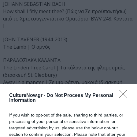
JΟΗΑΝΝ SEBASTIAN BACH
How shall I fitly meet thee? (Πώς να Σε προϋπαντήσω)
από το Χριστουγεννιάτικο Ορατόριο, BWV 248: Καντάτα
I
JOHN TAVENER (1944-2013)
The Lamb | Ο αμνός
ΠΑΡΑΔΟΣΙΑΚΑ ΚΑΛΑΝΤΑ
The Linden Tree Carol | Τα κάλαντα της φλαμουριάς
(διασκευή St. Cleobury)
Away in a manger | Σε μια φάτνη, μακριά (διασκευή
Willcocks)
CultureNow.gr -
Do Not Process My Personal
Information
JAMES WHITBOURN (γενν. 1953)
The Magi’s Dream | Το όνειρο των Μάγων
If you wish to opt-out of the sale, sharing to third parties, or
processing of your personal or sensitive information for
ΔΙΑΛΕΙΜΜΑ
targeted advertising by us, please use the below opt-out
section to confirm your selection. Please note that after your