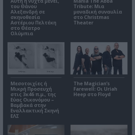
Αυτή η νύχτα μένει,
Mania The Abba
του Θάνου
Tribute: Μια
Αλεξανδρή σε
μοναδική συναυλία
σκηνοθεσία
στο Christmas
Αστέριου Πελτέκη
Theater
στο Θέατρο
Ολύμπια
Μεσοτοιχίες ή
The Magician’s
Μικρή Προσευχή
Farewell: Οι Uriah
στις 3κ46 π.μ., της
Heep στο Floyd
Εύας Οικονόμου –
Βαμβακά στην
Εναλλακτική Σκηνή
ΕΛΣ