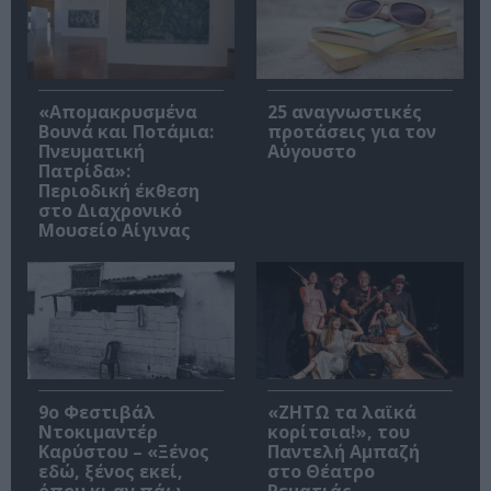
«Απομακρυσμένα
25 αναγνωστικές
Βουνά και Ποτάμια:
προτάσεις για τον
Πνευματική
Αύγουστο
Πατρίδα»:
Περιοδική έκθεση
στο Διαχρονικό
Μουσείο Αίγινας
9ο Φεστιβάλ
«ΖΗΤΩ τα λαϊκά
Ντοκιμαντέρ
κορίτσια!», του
Καρύστου – «Ξένος
Παντελή Αμπαζή
εδώ, ξένος εκεί,
στο Θέατρο
όπου κι αν πάω
Ρεματιάς