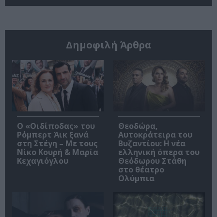
Δημοφιλή Άρθρα
O «Οιδίποδας» του
Θεοδώρα,
Ρόμπερτ Άικ ξανά
Αυτοκράτειρα του
στη Στέγη – Με τους
Βυζαντίου: Η νέα
Νίκο Κουρή & Μαρία
ελληνική όπερα του
Κεχαγιόγλου
Θεόδωρου Στάθη
στο θέατρο
Ολύμπια