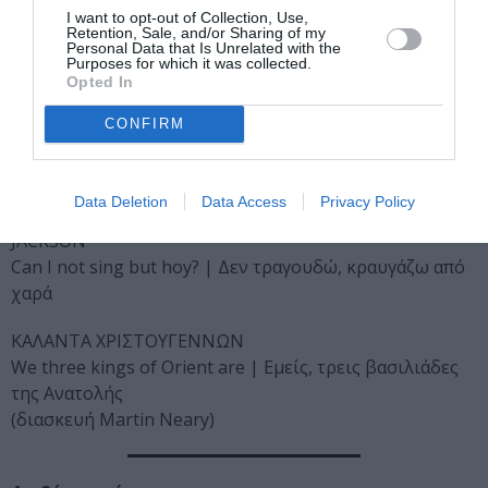
A spotless rose | Άσπιλο ρόδο
I want to opt-out of Collection, Use,
Retention, Sale, and/or Sharing of my
Personal Data that Is Unrelated with the
Purposes for which it was collected.
JUDITH WEIR (γεν. 1954)
Opted In
Illuminare Jerusalem | Φωτίζου, Ιερουσαλήμ
CONFIRM
ΠΑΡΑΔΟΣΙΑΚΑ ΚΑΛΑΝΤΑ
Gabriel’s Message | Το μήνυμα του Αρχάγγελου
Γαβριήλ (διασκευή Edgar Pettman)
Data Deletion
Data Access
Privacy Policy
JACKSON
Can I not sing but hoy? | Δεν τραγουδώ, κραυγάζω από
χαρά
ΚΑΛΑΝΤΑ ΧΡΙΣΤΟΥΓΕΝΝΩΝ
We three kings of Orient are | Εμείς, τρεις βασιλιάδες
της Ανατολής
(διασκευή Μartin Neary)