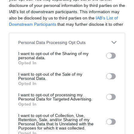
Ακολουθήστε το Culturenow.gr στο
Google News
και
disclosure of your personal information by third parties on the
μάθετε πρώτοι όλες τις ειδήσεις
IAB’s list of downstream participants. This information may
also be disclosed by us to third parties on the
IAB’s List of
Δείτε όλα τα
τελευταία νέα
για την Τέχνη και τον
Downstream Participants
that may further disclose it to other
Πολιτισμό στο
Culturenow.gr
third parties.
Personal Data Processing Opt Outs
Νέοι Διαγωνισμοί
❯
I want to opt-out of the Sharing of my
Tags
personal data.
Opted In
SNEHTA RESIDENCY
ΔΩΡΕΑΝ ΕΚΔΗΛΩΣΕΙΣ
I want to opt-out of the Sale of my
Personal Data.
ΕΙΚΑΣΤΙΚΕΣ ΕΚΘΕΣΕΙΣ
ΟΜΑΔΙΚΕΣ ΕΚΘΕΣΕΙΣ
Opted In
I want to opt-out of processing my
Newsletter
Personal Data for Targeted Advertising.
Opted In
Κάθε βδομάδα στο e-mail σας τα τελευταία νέα για
την Τέχνη και τον Πολιτισμό!
I want to opt-out of Collection, Use,
Retention, Sale, and/or Sharing of my
Personal Data that Is Unrelated with the
Purposes for which it was collected.
Opted In