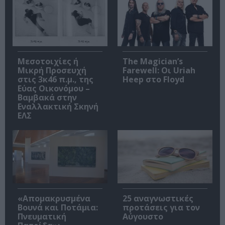
Μεσοτοιχίες ή
The Magician’s
Μικρή Προσευχή
Farewell: Οι Uriah
στις 3κ46 π.μ., της
Heep στο Floyd
Εύας Οικονόμου –
Βαμβακά στην
Εναλλακτική Σκηνή
ΕΛΣ
«Απομακρυσμένα
25 αναγνωστικές
Βουνά και Ποτάμια:
προτάσεις για τον
Πνευματική
Αύγουστο