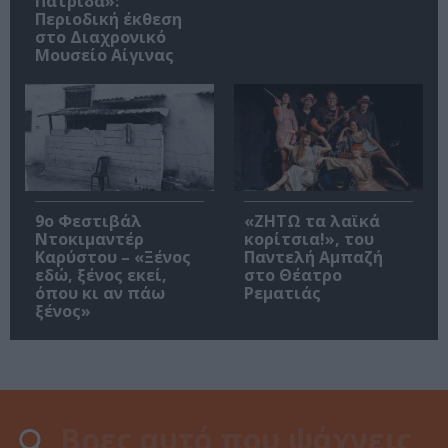
Πατρίδα»:
Περιοδική έκθεση
στο Διαχρονικό
Μουσείο Αίγινας
9ο Φεστιβάλ
«ΖΗΤΩ τα λαϊκά
Ντοκιμαντέρ
κορίτσια!», του
Καρύστου – «Ξένος
Παντελή Αμπαζή
εδώ, ξένος εκεί,
στο Θέατρο
όπου κι αν πάω
Ρεματιάς
ξένος»