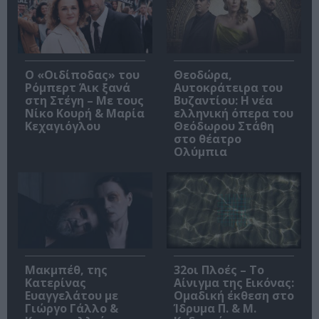
O «Οιδίποδας» του
Θεοδώρα,
Ρόμπερτ Άικ ξανά
Αυτοκράτειρα του
στη Στέγη – Με τους
Βυζαντίου: Η νέα
Νίκο Κουρή & Μαρία
ελληνική όπερα του
Κεχαγιόγλου
Θεόδωρου Στάθη
στο θέατρο
Ολύμπια
Μακμπέθ, της
32οι Πλοές – Το
Κατερίνας
Αίνιγμα της Εικόνας:
Ευαγγελάτου με
Ομαδική έκθεση στο
Γιώργο Γάλλο &
Ίδρυμα Π. & Μ.