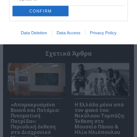
CONFIRM
Ακολουθήστε το Culturenow.gr
Data Deletion
Data Access
Privacy Policy
Σχετικά Άρθρα
«Απομακρυσμένα
Η Ελλάδα μέσα από
Βουνά και Ποτάμια:
τον φακό του
Πνευματική
Νικόλαου Τομπάζη:
Πατρίδα»:
Έκθεση στο
Περιοδική έκθεση
Μουσείο Πάνου &
στο Διαχρονικό
Ηλία Ηλιόπουλου