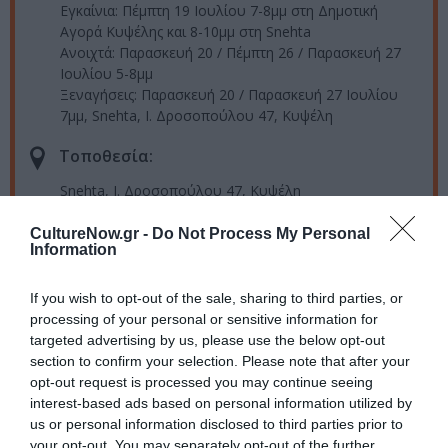
Εγκαίνια: Πέμπτη 19 Ιουλίου 7-8μμ στη Δημοτική
Αγορά Κυψέλης και 8-10μμ στη Snehta
Ανοιχτά: Παρασκευή 20 / Πέμπτη 26 / Παρασκευή 27
Ιουλίου 5-8μμ
Ξεναγήσεις: Παρασκευή 20 / Παρασκευή 27 Ιουλίου
7μμ, Snehta, Ι. Δροσοπούλου 47, Κυψέλη
Τοποθεσία:
Snehta, Ι. Δροσοπούλου 47, Κυψέλη
Snehta Residency
CultureNow.gr -
Do Not Process My Personal
Information
Eισιτήρια:
If you wish to opt-out of the sale, sharing to third parties, or
Δωρεάν
processing of your personal or sensitive information for
targeted advertising by us, please use the below opt-out
Πληροφορίες / Κρατήσεις:
section to confirm your selection. Please note that after your
opt-out request is processed you may continue seeing
www.snehtaresidency.org
interest-based ads based on personal information utilized by
us or personal information disclosed to third parties prior to
your opt-out. You may separately opt-out of the further