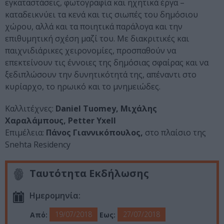
εγκαταστάσεις, φωτογραφία και ηχητικά έργα –
καταδεικνύει τα κενά και τις σιωπές του δημόσιου
χώρου, αλλά και τα ποιητικά παράλογα και την
επιθυμητική σχέση μαζί του. Με διακριτικές και
παιχνιδιάρικες χειρονομίες, προσπαθούν να
επεκτείνουν τις έννοιες της δημόσιας σφαίρας και να
ξεδιπλώσουν την δυνητικότητά της, απέναντι στο
κυρίαρχο, το ηρωικό και το μνημειώδες.
Καλλιτέχνες:
Daniel Tuomey, Μιχάλης
Χαραλάμπους, Petter Yxell
Επιμέλεια:
Πάνος Γιαννικόπουλος,
στο πλαίσιο της
Snehta Residency
Ταυτότητα Εκδήλωσης
Ημερομηνία:
19/07/2018
27/07/2018
Από:
Εως: