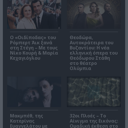
O «Οιδίποδας» του
Θεοδώρα,
Ρόμπερτ Άικ ξανά
Αυτοκράτειρα του
στη Στέγη – Με τους
Βυζαντίου: Η νέα
Νίκο Κουρή & Μαρία
ελληνική όπερα του
Κεχαγιόγλου
Θεόδωρου Στάθη
στο θέατρο
Ολύμπια
Μακμπέθ, της
32οι Πλοές – Το
Κατερίνας
Αίνιγμα της Εικόνας:
Ευαγγελάτου με
Ομαδική έκθεση στο