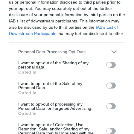
us or personal information disclosed to third parties prior to
Ακολουθήστε το Culturenow.gr στο
Google News
και
your opt-out. You may separately opt-out of the further
μάθετε πρώτοι όλες τις ειδήσεις
disclosure of your personal information by third parties on the
IAB’s list of downstream participants. This information may
Δείτε όλα τα
τελευταία νέα
για την Τέχνη και τον
also be disclosed by us to third parties on the
IAB’s List of
Πολιτισμό στο
Culturenow.gr
Downstream Participants
that may further disclose it to other
third parties.
Νέοι Διαγωνισμοί
❯
Personal Data Processing Opt Outs
Tags
I want to opt-out of the Sharing of my
personal data.
Opted In
ΚΛΑΣΙΚΗ - ΟΠΕΡΑ
ΚΡΑΤΙΚΗ ΟΡΧΗΣΤΡΑ ΘΕΣΣΑΛΟΝΙΚΗΣ
ΝΙΚΟΛΑΣ ΣΠΑΝΟΣ
ΣΥΝΑΥΛΙΕΣ 2023
I want to opt-out of the Sale of my
Personal Data.
Opted In
ΧΡΙΣΤΟΥΓΕΝΝΙΑΤΙΚΕΣ ΕΚΔΗΛΩΣΕΙΣ 2022–2023
I want to opt-out of processing my
Personal Data for Targeted Advertising.
Newsletter
Opted In
Κάθε βδομάδα στο e-mail σας τα τελευταία νέα για
I want to opt-out of Collection, Use,
την Τέχνη και τον Πολιτισμό!
Retention, Sale, and/or Sharing of my
Personal Data that Is Unrelated with the