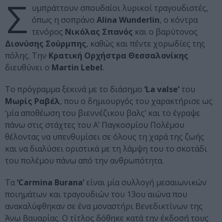
Σ
υμπράττουν σπουδαίοι λυρικοί τραγουδιστές,
όπως η σοπράνο
Alina Wunderlin
, ο κόντρα
τενόρος
Νικόλας Σπανός
και ο βαρύτονος
Διονύσης Σούρμπης
, καθώς και πέντε χορωδίες της
πόλης. Την
Κρατική Ορχήστρα Θεσσαλονίκης
διευθύνει ο
Martin Lebel
.
Το πρόγραμμα ξεκινά με το διάσημο
‘La valse’
του
Μωρίς Ραβέλ
, που ο δημιουργός του χαρακτήρισε ως
‘μία αποθέωση του βιεννέζικου βαλς’ και το έγραψε
πάνω στις στάχτες του Α’ Παγκοσμίου Πολέμου
θέλοντας να υπενθυμίσει σε όλους τη χαρά της ζωής
και να διαλύσει οριστικά με τη λάμψη του το σκοτάδι
του πολέμου πάνω από την ανθρωπότητα.
Τα
‘Carmina Burana’
είναι μία συλλογή μεσαιωνικών
ποιημάτων και τραγουδιών του 13ου αιώνα που
ανακαλύφθηκαν σε ένα μοναστήρι Βενεδικτίνων της
Άνω Βαυαρίας. Ο τίτλος δόθηκε κατά την έκδοσή τους