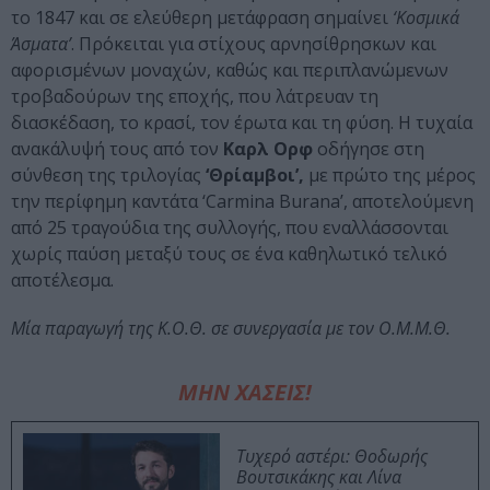
το 1847 και σε ελεύθερη μετάφραση σημαίνει
‘Κοσμικά
Άσματα’
. Πρόκειται για στίχους αρνησίθρησκων και
αφορισμένων μοναχών, καθώς και περιπλανώμενων
τροβαδούρων της εποχής, που λάτρευαν τη
διασκέδαση, το κρασί, τον έρωτα και τη φύση. Η τυχαία
ανακάλυψή τους από τον
Καρλ Ορφ
οδήγησε στη
σύνθεση της τριλογίας
‘Θρίαμβοι’,
με πρώτο της μέρος
την περίφημη καντάτα ‘Carmina Burana’, αποτελούμενη
από 25 τραγούδια της συλλογής, που εναλλάσσονται
χωρίς παύση μεταξύ τους σε ένα καθηλωτικό τελικό
αποτέλεσμα.
Μία παραγωγή της Κ.Ο.Θ. σε συνεργασία με τον Ο.Μ.Μ.Θ.
ΜΗΝ ΧΑΣΕΙΣ!
Τυχερό αστέρι: Θοδωρής
Βουτσικάκης και Λίνα