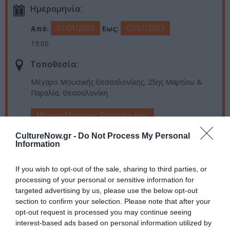
Ημερομηνία:
01/01/2023
02/01/2023
Από:
Εως:
19:00
Τοποθεσία:
Μέγαρο Μουσικής Θεσσαλονίκης, 25ης Μαρτίου &
Παραλία, Θεσσαλονίκη
Μέγαρο Μουσικής Θεσσαλονίκης
CultureNow.gr -
Do Not Process My Personal
Eισιτήρια:
Information
Διακεκριμένη ζώνη: 30€ | Πλατεία: 25€ | Θεωρεία/
Εξώστης: 20€ | Μειωμένο: 15€
If you wish to opt-out of the sale, sharing to third parties, or
processing of your personal or sensitive information for
Πληροφορίες / Κρατήσεις:
targeted advertising by us, please use the below opt-out
section to confirm your selection. Please note that after your
Τηλ: 2310 895 800 |
tch.gr
opt-out request is processed you may continue seeing
interest-based ads based on personal information utilized by