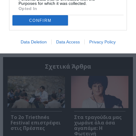
Purposes for which it was collected.
Opted In
CONFIRM
Ακολουθήστε το Culturenow.gr
Data Deletion
Data Access
Privacy Policy
Σχετικά Άρθρα
Το 2ο Triethnés
Στα τραγούδια μας
Festival επιστρέφει
χωράνε όλα όσα
στις Πρέσπες
αγαπάμε: Η
Φωτεινή