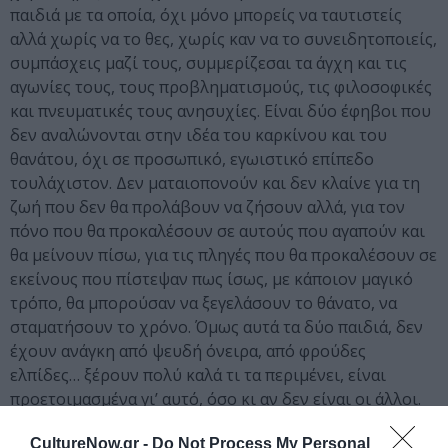
παιδιά με τα οποία, όχι μόνο μπορείς να ταυτιστείς
αλλά χωρίς να το θες, χωρίς καν να το συνειδητοποιείς,
συμπάσχεις μαζί τους, συμμερίζεσαι τα άγχη και τις
αγωνίες τους, τους προβληματισμούς, τις φιλοσοφικές
και πνευματικές τους ανησυχίες. Είναι δύο έφηβοι που
δεν αναλώνονται στην ιδέα του καρκίνου και του
θανάτου, όχι σε προσωπικό, εγωιστικό επίπεδο
τουλάχιστον. Δεν ματαιοπονούν και δεν κλαίνε για τη
ζωή που δεν θα προλάβουν να ζήσουν αλλά, για τον
πόνο που θα προκαλέσουν σε αυτούς που αγαπούν και
θα μείνουν πίσω, για τις πληγές που θα προκαλέσουν σε
εκείνους που πίστεψαν πως ίσως, με κάποιον μαγικό
τρόπο, θα μπορούσαν να ξεγελάσουν το θάνατο, να
σταματήσουν το χρόνο. Όμως αυτά τα δύο παιδιά, δεν
έχουν ανάγκη από ψευδή όνειρα, από φρούδες
ελπίδες… ξέρουν πολύ καλά τι τα περιμένει, είναι
προετοιμασμένα γι’ αυτό, όσο κι αν δεν είναι οι άλλοι.
Πάντα θα ήθελαν να έχουν λίγο παραπάνω χρόνο αλλά
CultureNow.gr -
Do Not Process My Personal
δεν θα πενθήσουν γι’ αυτό, αντίθετα, θα δοξάζουν που