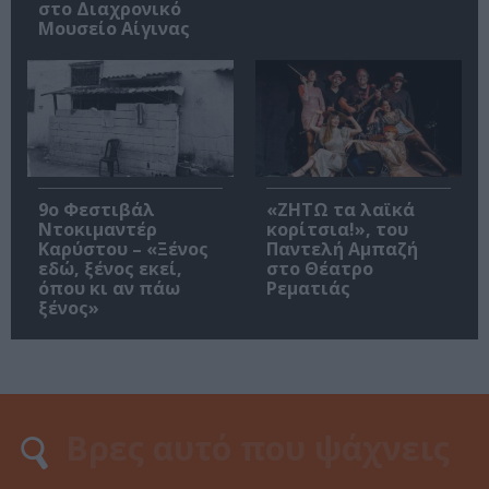
στο Διαχρονικό
Μουσείο Αίγινας
9ο Φεστιβάλ
«ΖΗΤΩ τα λαϊκά
Ντοκιμαντέρ
κορίτσια!», του
Καρύστου – «Ξένος
Παντελή Αμπαζή
εδώ, ξένος εκεί,
στο Θέατρο
όπου κι αν πάω
Ρεματιάς
ξένος»