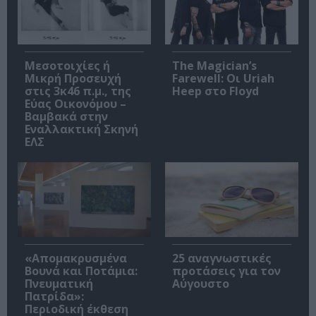
Μεσοτοιχίες ή
The Magician’s
Μικρή Προσευχή
Farewell: Οι Uriah
στις 3κ46 π.μ., της
Heep στο Floyd
Εύας Οικονόμου –
Βαμβακά στην
Εναλλακτική Σκηνή
ΕΛΣ
«Απομακρυσμένα
25 αναγνωστικές
Βουνά και Ποτάμια:
προτάσεις για τον
Πνευματική
Αύγουστο
Πατρίδα»:
Περιοδική έκθεση