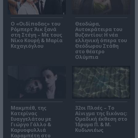
O «Οιδίποδας» του
Θεοδώρα,
Ρόμπερτ Άικ ξανά
Αυτοκράτειρα του
στη Στέγη – Με τους
Βυζαντίου: Η νέα
Νίκο Κουρή & Μαρία
ελληνική όπερα του
Κεχαγιόγλου
Θεόδωρου Στάθη
στο θέατρο
Ολύμπια
Μακμπέθ, της
32οι Πλοές – Το
Κατερίνας
Αίνιγμα της Εικόνας:
Ευαγγελάτου με
Ομαδική έκθεση στο
Γιώργο Γάλλο &
Ίδρυμα Π. & Μ.
Καρυοφυλλιά
Κυδωνιέως
Καραμπέτη στο