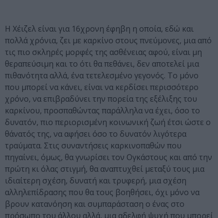
Η Χέιζελ είναι για 16χρονη έφηβη η οποία, εδώ και
πολλά χρόνια, ζει με καρκίνο στους πνεύμονες, μια από
τις πιο σκληρές μορφές της ασθένειας αφού, είναι μη
θεραπεύσιμη και το ότι θα πεθάνει, δεν αποτελεί μια
πιθανότητα αλλά, ένα τετελεσμένο γεγονός. Το μόνο
που μπορεί να κάνει, είναι να κερδίσει περισσότερο
χρόνο, να επιβραδύνει την πορεία της εξέλιξης του
καρκίνου, προσπαθώντας παράλληλα να έχει, όσο το
δυνατόν, πιο περιορισμένη κοινωνική ζωή έτσι ώστε ο
θάνατός της, να αφήσει όσο το δυνατόν λιγότερα
τραύματα. Στις συναντήσεις καρκινοπαθών που
πηγαίνει, όμως, θα γνωρίσει τον Ογκάστους και από την
πρώτη κι όλας στιγμή, θα αναπτυχθεί μεταξύ τους μια
ιδιαίτερη σχέση, δυνατή και τρυφερή, μια σχέση
αλληλεπίδρασης που θα τους βοηθήσει, όχι μόνο να
βρουν κατανόηση και συμπαράσταση ο ένας στο
πρόσωπο του άλλου αλλά, μια αδελφή ψυχή που μπορεί