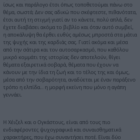
ίσως και παράλογο έτσι όπως τοποθετούμαι πάνω στο
θέμα, σωστά; Δεν σας αδικώ που σκέφτεστε, πιθανότατα,
έτσι αυτή τη στιγμή γιατί αν το κάνετε, πολύ απλά, δεν
έχετε διαβάσει ακόμα το βιβλίο και όταν αυτό συμβεί,
η αποκάλυψη θα έρθει ευθύς αμέσως μπροστά στα μάτια
της ψυχής και της καρδιάς σας. Γιατί ακόμα και μέσα
από την σάτιρα και τον αυτοσαρκασμό, που καθόλου
μικρό κομμάτι της ιστορίας δεν αποτελούν, θίγει
θέματα εξαιρετικά σοβαρά, θέματα που έχουν να
κάνουν με την ίδια τη ζωή και το τέλος της και όμως,
μέσα από την σοβαρότητα, αναδύεται με έναν παράξενο
τρόπο η ελπίδα… η μορφή εκείνη που μόνο η αγάπη
γεννάει.
Η Χέιζελ και ο Ογκάστους, είναι από τους πιο
ενδιαφέροντες ψυχογραφικά και συναισθηματικά
χαρακτήρες, που έχω συναντήσει ποτέ. Είναι δύο