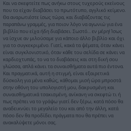
Και να σκεφτείτε πως ανήκω στους τυχερούς εκείνους
που το είχαν διαβάσει το πρωτότυπο, αγγλικό κείμενο.
Θα αναρωτιέστε ίσως τώρα, και διαβάζοντας τις
παραπάνω γραμμές, για ποιον λόγο να αγωνιώ για ένα
βιβλίο που είχα ήδη διαβάσει. Σωστό… εν μέρη! Ίσως
να ίσχυε αν μιλούσαμε για κάποιο άλλο βιβλίο και όχι
για το συγκεκριμένο. Γιατί, κακά τα ψέματα, όταν κάνει
είναι συγκλονιστικό, όταν κάθε του σελίδα σε κάνει να
καρδιοχτυπάς, το να το διαβάσεις και στη δική σου
γλώσσα, απλά κάνει τα συναισθήματα αυτά πιο έντονα.
Και πραγματικά, αυτή η στιγμή, είναι εξαιρετικά
δύσκολη για μένα καθώς, κάθομαι μισή ώρα μπροστά
στην οθόνη του υπολογιστή μου, δακρυσμένη και
συναισθηματικά τσακισμένη, ανίκανη να σκεφτώ τι ή
πως πρέπει να το γράψω γιατί δεν ξέρω, κατά πόσο θα
αναδεικνύει το μεγαλείο του και από την άλλη, κατά
πόσο δεν θα προδίδει πράγματα που θα πρέπει να
ανακαλύψετε μόνοι σας.