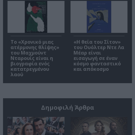
Το «Χρονικό μιας
«Η θεία του Σίτον»
ατέρμονης θλίψης»
του Ουόλτερ Ντε Λα
του Μαχμούντ
Μέαρ είναι
Νταρουίς είναι η
εισαγωγή σε έναν
βιογραφία ενός
κόσμο φανταστικό
κατατρεγμένου
και απόκοσμο
λαού
Δημοφιλή Άρθρα