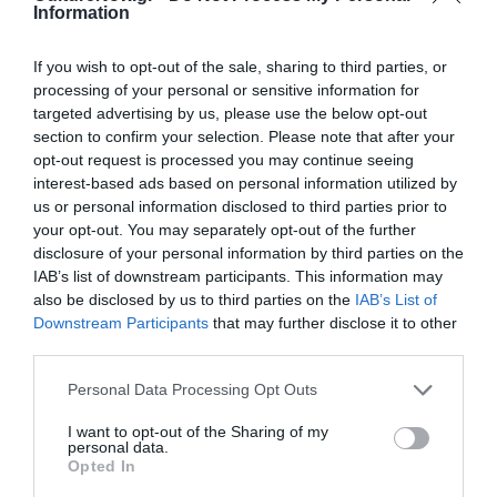
Information
μπόρεσαν να αγαπήσουν και να αγαπηθούν. Αν αυτό δεν
είναι απόδειξη δύναμης, τότε τι είναι;
If you wish to opt-out of the sale, sharing to third parties, or
processing of your personal or sensitive information for
targeted advertising by us, please use the below opt-out
section to confirm your selection. Please note that after your
Ειλικρινά… θα μπορούσα να πω τόσα, μα τόσα πολλά γι’
opt-out request is processed you may continue seeing
αυτό το βιβλίο και πάλι, θα ήταν πολύ λίγα για να
interest-based ads based on personal information utilized by
περιγράψω, πως με έκανε να αισθανθώ, τόσο κατά την
us or personal information disclosed to third parties prior to
διάρκεια της πρώτης, όσο και της δεύτερης ανάγνωσής
your opt-out. You may separately opt-out of the further
disclosure of your personal information by third parties on the
τους. Ήταν μια ιστορία που την έζησα ως τα βάθη της
IAB’s list of downstream participants. This information may
ψυχής μου, μια ιστορία που θα μπορούσε να ζήσει ο
also be disclosed by us to third parties on the
IAB’s List of
καθένας από εμάς και όμως, θα έδινε τα πάντα για να
Downstream Participants
that may further disclose it to other
μην το κάνει και ο λόγος, ότι δεν θα ήξερε αν θα
third parties.
μπορούσε να το διαχειριστεί. Και πράγματι, ίσως να
μην μπορούσε γιατί δυστυχώς, ο κόσμος μας, βρίθει
Personal Data Processing Opt Outs
από ηττοπαθείς και όχι από μαχητές, όπως η Χέιζελ και
I want to opt-out of the Sharing of my
ο Ογκάστους. Ίσως πάλι, οι περισσότεροι, να μην έχουν
personal data.
Opted In
κάποιον σημαντικό λόγο για να παλέψουν, κάτι που να
αξίζει. Ποιος ξέρει… Αυτό που εγώ μπορώ να πω είναι