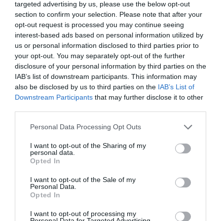
targeted advertising by us, please use the below opt-out
section to confirm your selection. Please note that after your
Tags
opt-out request is processed you may continue seeing
interest-based ads based on personal information utilized by
JAZZ - BLUES - ETHNIC
ΑΝΔΡΕΑΣ ΠΟΛΥΖΩΓΟΠΟΥΛΟΣ
us or personal information disclosed to third parties prior to
ΝΕΑ ΑΛΜΠΟΥΜ
your opt-out. You may separately opt-out of the further
disclosure of your personal information by third parties on the
IAB’s list of downstream participants. This information may
Newsletter
also be disclosed by us to third parties on the
IAB’s List of
Κάθε βδομάδα στο e-mail σας τα τελευταία νέα για
Downstream Participants
that may further disclose it to other
την Τέχνη και τον Πολιτισμό!
third parties.
Personal Data Processing Opt Outs
I want to opt-out of the Sharing of my
personal data.
Opted In
Ακολουθήστε το Culturenow.gr
I want to opt-out of the Sale of my
Personal Data.
Opted In
I want to opt-out of processing my
Personal Data for Targeted Advertising.