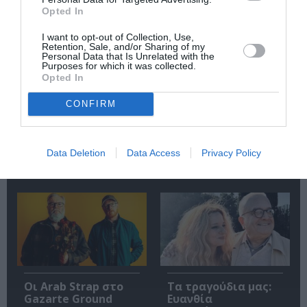
Σχετικά Άρθρα
Opted In
I want to opt-out of Collection, Use,
Retention, Sale, and/or Sharing of my
Personal Data that Is Unrelated with the
Purposes for which it was collected.
Opted In
CONFIRM
Mania The Abba
The Magician’s
Tribute: Μια
Farewell: Οι Uriah
μοναδική συναυλία
Heep στο Floyd
Data Deletion
Data Access
Privacy Policy
στο Christmas
Theater
Οι Arab Strap στο
Τα τραγούδια μας:
Gazarte Ground
Ευανθία