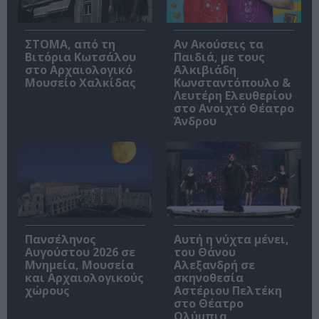
ΣΤΟΜΑ, από τη
Αν Ακούσεις τα
Βιτόρια Κωτσάλου
Παιδιά, με τους
στο Αρχαιολογικό
Αλκιβιάδη
Μουσείο Χαλκίδας
Κωνσταντόπουλο &
Λευτέρη Ελευθερίου
στο Ανοιχτό Θέατρο
Άνδρου
Πανσέληνος
Αυτή η νύχτα μένει,
Αυγούστου 2026 σε
του Θάνου
Μνημεία, Μουσεία
Αλεξανδρή σε
και Αρχαιολογικούς
σκηνοθεσία
χώρους
Αστέριου Πελτέκη
στο Θέατρο
Ολύμπια