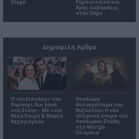
Stage
Ρεμπούτσικα και
Άρης Δαβαράκης
στην Πάρο
Δημοφιλή Άρθρα
O «Οιδίποδας» του
Θεοδώρα,
Ρόμπερτ Άικ ξανά
Αυτοκράτειρα του
στη Στέγη – Με τους
Βυζαντίου: Η νέα
Νίκο Κουρή & Μαρία
ελληνική όπερα του
Κεχαγιόγλου
Θεόδωρου Στάθη
στο θέατρο
Ολύμπια