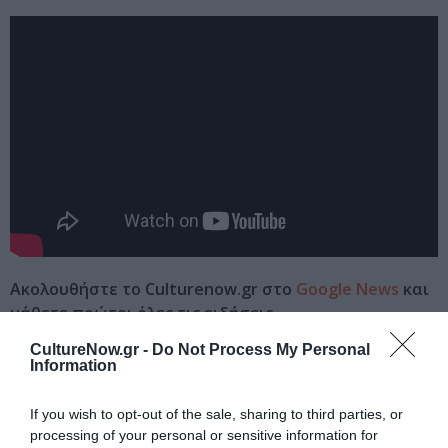
Ακολουθήστε το Culturenow.gr στο
Google News
και
μάθετε πρώτοι όλες τις ειδήσεις
CultureNow.gr -
Do Not Process My Personal
Δείτε όλα τα
τελευταία νέα
για την Τέχνη και τον
Information
Πολιτισμό στο
Culturenow.gr
If you wish to opt-out of the sale, sharing to third parties, or
Νέοι Διαγωνισμοί
❯
processing of your personal or sensitive information for