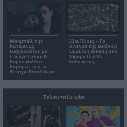
Μακμπέθ, της
32οι Πλοές – Το
Κατερίνας
Αίνιγμα της Εικόνας:
Ευαγγελάτου με
Ομαδική έκθεση στο
Γιώργο Γάλλο &
Ίδρυμα Π. & Μ.
Καρυοφυλλιά
Κυδωνιέως
Καραμπέτη στο
Θέατρο Βασιλάκου
Τελευταία νέα