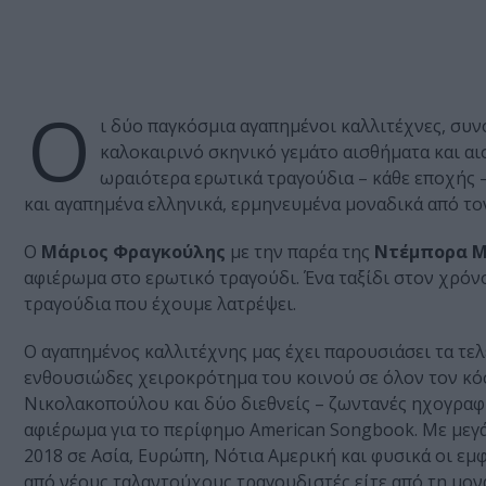
Ο
ι δύο παγκόσμια αγαπημένοι καλλιτέχνες, συνο
καλοκαιρινό σκηνικό γεμάτο αισθήματα και α
ωραιότερα ερωτικά τραγούδια – κάθε εποχής 
και αγαπημένα ελληνικά, ερμηνευμένα μοναδικά από τον 
Ο
Μάριος Φραγκούλης
με την παρέα της
Ντέμπορα Μ
αφιέρωμα στο ερωτικό τραγούδι. Ένα ταξίδι στον χρόν
τραγούδια που έχουμε λατρέψει.
Ο αγαπημένος καλλιτέχνης μας έχει παρουσιάσει τα τελευ
ενθουσιώδες χειροκρότημα του κοινού σε όλον τον κόσμ
Νικολακοπούλου και δύο διεθνείς – ζωντανές ηχογραφη
αφιέρωμα για το περίφημο American Songbook. Με μεγά
2018 σε Ασία, Ευρώπη, Νότια Αμερική και φυσικά οι εμ
από νέους ταλαντούχους τραγουδιστές είτε από τη 