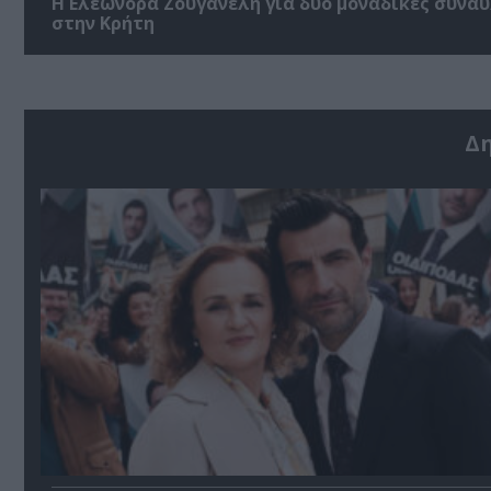
Η Ελεωνόρα Ζουγανέλη για δύο μοναδικές συναυ
στην Κρήτη
Δ