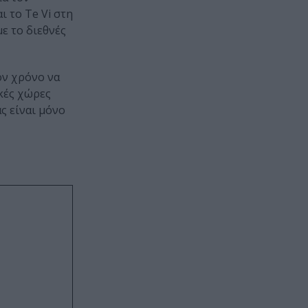
ι το Te Vi στη
με το διεθνές
ον χρόνο να
ϊκές χώρες
ς είναι μόνο