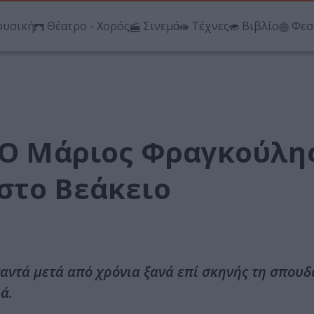
υσική
Θέατρο - Χορός
Σινεμά
Τέχνες
Βιβλίο
Φεσ
 Ο Μάριος Φραγκούλη
στο Βεάκειο
αντά μετά από χρόνια ξανά επί σκηνής τη σπουδα
ά.