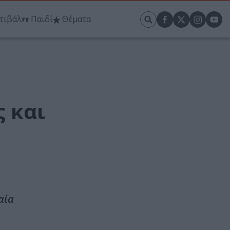
τιβάλ
Παιδί
Θέματα
ς και
ία