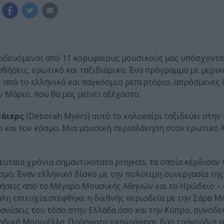
δευόμενοι από 11 κορυφαίους μουσικούς μας υπόσχονται
ισθήσεις, ερωτικό και ταξιδιάρικο. Ένα πρόγραμμα με μερικά
– από το ελληνικό και παγκόσμιο ρεπερτόριο, απρόσμενες 
Μάριο, που θα μας μείνει αξέχαστο.
άιερς
(Deborah Myers) αυτό το καλοκαίρι ταξιδεύει στην 
ο και τον κόσμο. Μια μουσική περιπλάνηση στον ερωτικό λο
ταία χρόνια σημαντικότατα projects, τα οποία κέρδισαν 
ο. Έναν ελληνικό δίσκο με την πολύτιμη συνεργασία της 
́σεις από το Μέγαρο Μουσικής Αθηνών και το Ηρώδειο – 
λη επιτυχία στέφθηκε η διεθνής περιοδεία με την Σάρα Μ
φανίσεις του τόσο στην Ελλάδα όσο και την Κύπρο, συνοδε
μοναδική Μαρινέλλα. Πρόσφατα ηχογράφησε δύο τραγούδια γ