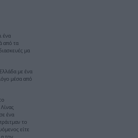
 ένα
 από τα
διασκευές μα
Ελλάδα με ένα
́γο μέσα από
το
Λίνας
σε ένα
πράιτμαν το
υόμενος είτε
ια τον