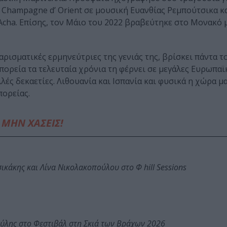
 Champagne d’ Orient σε μουσική Ευανθίας Ρεμπούτσικα κα
r Αcha. Επίσης, τον Μάιο του 2022 βραβεύτηκε στο Μονακό 
χαρισματικές ερμηνεύτριες της γενιάς της, βρίσκει πάντα τ
 πορεία τα τελευταία χρόνια τη φέρνει σε μεγάλες Ευρωπα
ές δεκαετίες. Λιθουανία και Ισπανία και φυσικά η χώρα μα
πορείας.
ΜΗΝ ΧΑΣΕΙΣ!
κάκης και Λίνα Νικολακοπούλου στο Φ hill Sessions
ύλης στο Φεστιβάλ στη Σκιά των Βράχων 2026