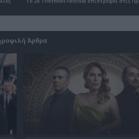
λίες
Το 2ο Triethnés Festival επιστρέφει στις Π
ημοφιλή Άρθρα