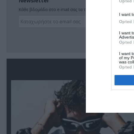
Newsletter
Opted 
Κάθε βδομάδα στο e-mail σας τα τελευταία νέα για την Τέχ
I want t
Opted 
I want 
Ακο
Advertis
Opted 
I want t
of my P
was col
Σ
Opted 