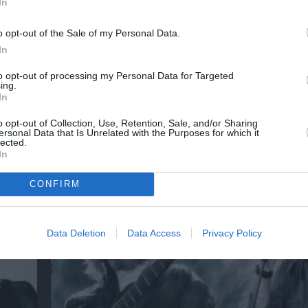
In
νη και τον Πολιτισμό!
o opt-out of the Sale of my Personal Data.
In
to opt-out of processing my Personal Data for Targeted
λουθήστε το Culturenow.gr
ing.
In
o opt-out of Collection, Use, Retention, Sale, and/or Sharing
ersonal Data that Is Unrelated with the Purposes for which it
lected.
χετικά Άρθρα
In
CONFIRM
Data Deletion
Data Access
Privacy Policy