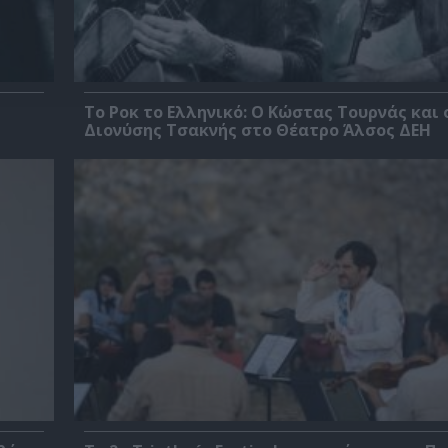
Το Ροκ το Ελληνικό: Ο Κώστας Τουρνάς και 
Διονύσης Τσακνής στο Θέατρο Άλσος ΔΕΗ