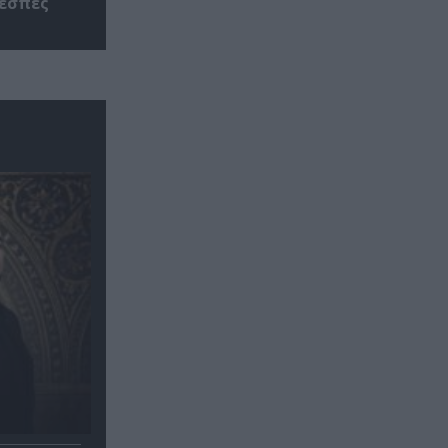
ρέσπες