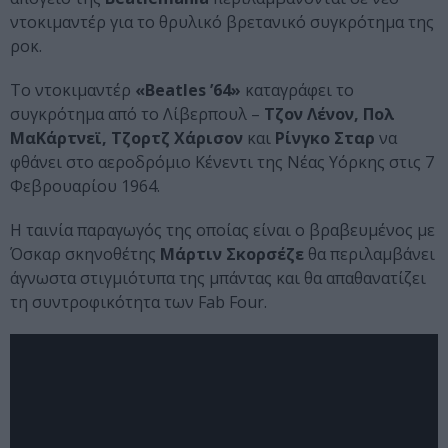
ντοκιμαντέρ για το θρυλικό βρετανικό συγκρότημα της
ροκ.
Το ντοκιμαντέρ
«Beatles ’64»
καταγράφει το
συγκρότημα από το Λίβερπουλ –
Τζον Λένον, Πολ
ΜαΚάρτνεϊ, Τζορτζ Χάρισον
και
Ρίνγκο Σταρ
να
φθάνει στο αεροδρόμιο Κένεντι της Νέας Υόρκης στις 7
Φεβρουαρίου 1964.
Η ταινία παραγωγός της οποίας είναι ο βραβευμένος με
Όσκαρ σκηνοθέτης
Μάρτιν Σκορσέζε
θα περιλαμβάνει
άγνωστα στιγμιότυπα της μπάντας και θα απαθανατίζει
τη συντροφικότητα των Fab Four.