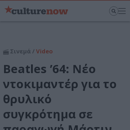
Σινεμά /
Video
Beatles ’64: Νέο
ντοκιμαντέρ για το
θρυλικό
συγκρότημα σε
παραγωγή Μάρτιν