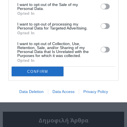
σκηνοθετεί το
Doom στο
I want to opt-out of the Sale of my
“Σουέλ” της Ιωάννας
“Avengers:
Personal Data.
Καρυστιάνη (teaser)
Doomsday” (πρώτο
Opted In
τρέιλερ)
I want to opt-out of processing my
Personal Data for Targeted Advertising.
Opted In
I want to opt-out of Collection, Use,
Retention, Sale, and/or Sharing of my
Personal Data that Is Unrelated with the
Purposes for which it was collected.
Opted In
Η απίστευτη
Ο Πέδρο Πασκάλ
ιστορία του
παίζει τσέλο στη
CONFIRM
Σιλβέστερ Σταλόνε
νέα ταινία
στο “I Play Rocky”
“Behemoth!” του
του Πίτερ Φαρέλι
Τόνι Γκίλροϊ
(πρώτο τρέιλερ)
(teaser)
Data Deletion
Data Access
Privacy Policy
Δημοφιλή Άρθρα