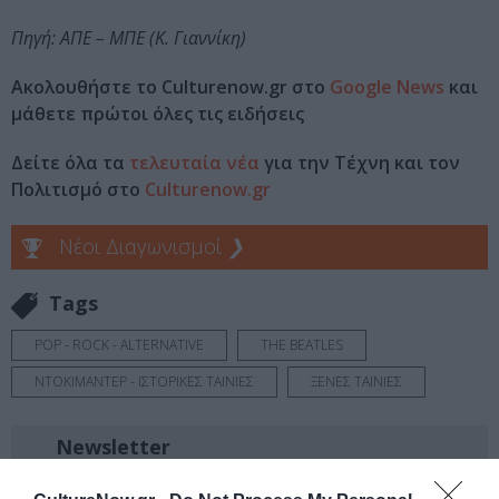
Πηγή: ΑΠΕ – ΜΠΕ (Κ. Γιαννίκη)
Ακολουθήστε το Culturenow.gr στο
Google News
και
μάθετε πρώτοι όλες τις ειδήσεις
Δείτε όλα τα
τελευταία νέα
για την Τέχνη και τον
Πολιτισμό στο
Culturenow.gr
Νέοι Διαγωνισμοί
❯
Tags
POP - ROCK - ALTERNATIVE
THE BEATLES
ΝΤΟΚΙΜΑΝΤΕΡ - ΙΣΤΟΡΙΚΕΣ ΤΑΙΝΙΕΣ
ΞΕΝΕΣ ΤΑΙΝΙΕΣ
Newsletter
Κάθε βδομάδα στο e-mail σας τα τελευταία νέα για