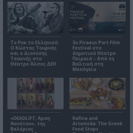
Το Ροκ το Ελληνικό:
3o Piraeus Port Film
Ο Κώστας Τουρνάς
Festival στο
και ο Διονύσης
Δημοτικό Θέατρο
Τσακνής στο
Πειραιά – Από τη
Θέατρο Άλσος ΔΕΗ
Βαλτική στη
Μεσόγειο
«DEADLIFT. Άρση
Rafina and
θανάτου», της
Artemida: The Greek
Βαλέριας
Food Stops