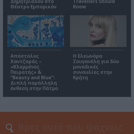
Δημητριάδου στο
Travellers Should
Θέατρο Εμπορικόν
Know
Απόστολος
Η Ελεωνόρα
Χαντζαράς –
Ζουγανέλη για δύο
«Κλεμμένος
μοναδικές
Πειρατής» &
συναυλίες στην
“Beauty and Blue”:
Κρήτη
Διπλή παράλληλη
έκθεση στην Πάτμο