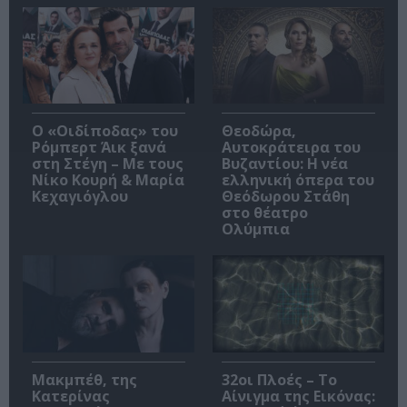
O «Οιδίποδας» του
Θεοδώρα,
Ρόμπερτ Άικ ξανά
Αυτοκράτειρα του
στη Στέγη – Με τους
Βυζαντίου: Η νέα
Νίκο Κουρή & Μαρία
ελληνική όπερα του
Κεχαγιόγλου
Θεόδωρου Στάθη
στο θέατρο
Ολύμπια
Μακμπέθ, της
32οι Πλοές – Το
Κατερίνας
Αίνιγμα της Εικόνας: