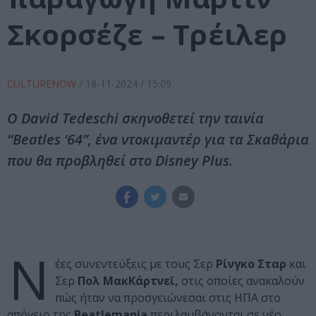
Σκορσέζε – Τρέιλερ
CULTURENOW
/
18-11-2024
/ 15:09
Ο David Tedeschi σκηνοθετεί την ταινία
“Beatles ‘64”, ένα ντοκιμαντέρ για τα Σκαθάρια
που θα προβληθεί στο Disney Plus.
Ν
έες συνεντεύξεις με τους Σερ
Ρίνγκο Σταρ
και
Σερ
Πολ ΜακΚάρτνεϊ,
στις οποίες ανακαλούν
πώς ήταν να προσγειώνεσαι στις ΗΠΑ στο
απόγειο της
Beatlemania
περιλαμβάνονται σε νέο