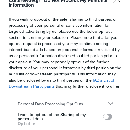
CultureNow.gr -
Do Not Process My Personal
την Τέχνη και τον Πολιτισμό!
Information
If you wish to opt-out of the sale, sharing to third parties, or
processing of your personal or sensitive information for
targeted advertising by us, please use the below opt-out
section to confirm your selection. Please note that after your
Ακολουθήστε το Culturenow.gr
opt-out request is processed you may continue seeing
interest-based ads based on personal information utilized by
us or personal information disclosed to third parties prior to
your opt-out. You may separately opt-out of the further
disclosure of your personal information by third parties on the
Σχετικά Άρθρα
IAB’s list of downstream participants. This information may
also be disclosed by us to third parties on the
IAB’s List of
Downstream Participants
that may further disclose it to other
third parties.
Personal Data Processing Opt Outs
I want to opt-out of the Sharing of my
personal data.
Ο Αλέξανδρος
Ο Ρόμπερτ Ντάουνι
Opted In
Βούλγαρης
Τζούνιορ ως Doctor