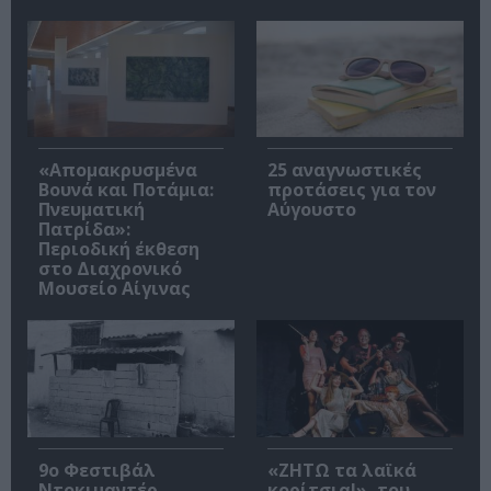
«Απομακρυσμένα
25 αναγνωστικές
Βουνά και Ποτάμια:
προτάσεις για τον
Πνευματική
Αύγουστο
Πατρίδα»:
Περιοδική έκθεση
στο Διαχρονικό
Μουσείο Αίγινας
9ο Φεστιβάλ
«ΖΗΤΩ τα λαϊκά
Ντοκιμαντέρ
κορίτσια!», του