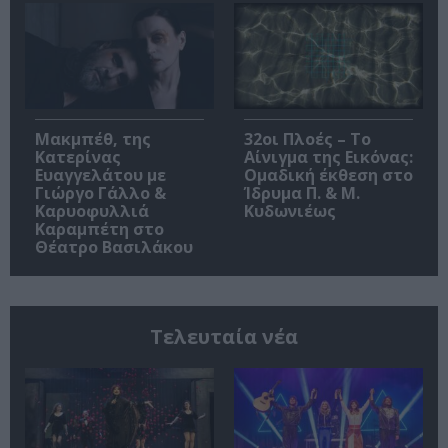
Μακμπέθ, της
32οι Πλοές – Το
Κατερίνας
Αίνιγμα της Εικόνας:
Ευαγγελάτου με
Ομαδική έκθεση στο
Γιώργο Γάλλο &
Ίδρυμα Π. & Μ.
Καρυοφυλλιά
Κυδωνιέως
Καραμπέτη στο
Θέατρο Βασιλάκου
Τελευταία νέα