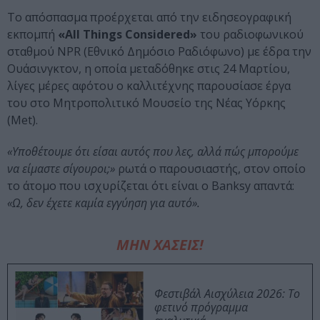
Το απόσπασμα προέρχεται από την ειδησεογραφική
εκπομπή
«All Things Considered»
του ραδιοφωνικού
σταθμού NPR (Εθνικό Δημόσιο Ραδιόφωνο) με έδρα την
Ουάσινγκτον, η οποία μεταδόθηκε στις 24 Μαρτίου,
λίγες μέρες αφότου ο καλλιτέχνης παρουσίασε έργα
του στο Μητροπολιτικό Μουσείο της Νέας Υόρκης
(Met).
«Υποθέτουμε ότι είσαι αυτός που λες, αλλά πώς μπορούμε
να είμαστε σίγουροι;»
ρωτά ο παρουσιαστής, στον οποίο
το άτομο που ισχυρίζεται ότι είναι ο Banksy απαντά:
«Ω, δεν έχετε καμία εγγύηση για αυτό».
ΜΗΝ ΧΑΣΕΙΣ!
Φεστιβάλ Αισχύλεια 2026: Το
φετινό πρόγραμμα