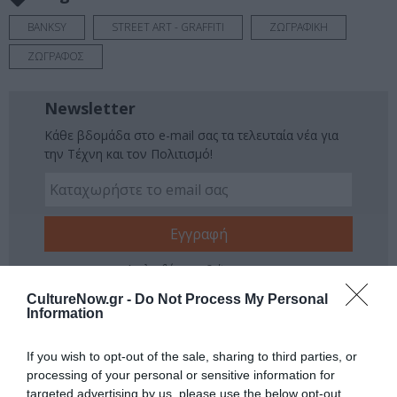
BANKSY
STREET ART - GRAFFITI
ΖΩΓΡΑΦΙΚΗ
ΖΩΓΡΑΦΟΣ
Newsletter
Κάθε βδομάδα στο e-mail σας τα τελευταία νέα για
την Τέχνη και τον Πολιτισμό!
Ακολουθήστε το Culturenow.gr
CultureNow.gr -
Do Not Process My Personal
Information
If you wish to opt-out of the sale, sharing to third parties, or
Σχετικά Άρθρα
processing of your personal or sensitive information for
targeted advertising by us, please use the below opt-out