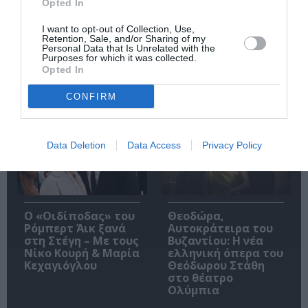
μουσικής μας
των Massive Attack
Opted In
παράδοσης, πέθανε
σε ηλικία 82 ετών
I want to opt-out of Collection, Use,
Retention, Sale, and/or Sharing of my
Personal Data that Is Unrelated with the
Purposes for which it was collected.
Opted In
Δημοφιλή Άρθρα
CONFIRM
Data Deletion
Data Access
Privacy Policy
O «Οιδίποδας» του
Θεοδώρα,
Ρόμπερτ Άικ ξανά
Αυτοκράτειρα του
στη Στέγη – Με τους
Βυζαντίου: Η νέα
Νίκο Κουρή & Μαρία
ελληνική όπερα του
Κεχαγιόγλου
Θεόδωρου Στάθη
στο θέατρο
Ολύμπια