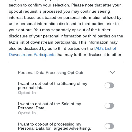
section to confirm your selection. Please note that after your
opt-out request is processed you may continue seeing
interest-based ads based on personal information utilized by
us or personal information disclosed to third parties prior to
your opt-out. You may separately opt-out of the further
disclosure of your personal information by third parties on the
Εθνική Λυρική
Αρχαιολογικό
IAB’s list of downstream participants. This information may
Σκηνή: Ανακοίνωση
Μουσείο
also be disclosed by us to third parties on the
IAB’s List of
ακρόασης για την
Θεσσαλονίκης: Στο
Downstream Participants
that may further disclose it to other
κάλυψη θέσης
φως της
third parties.
μουσικού στα
Αυγουστιάτικης
Βιολοντσέλα
Πανσελήνου
Personal Data Processing Opt Outs
I want to opt-out of the Sharing of my
personal data.
Opted In
I want to opt-out of the Sale of my
Personal Data.
Opted In
Ο Λάκης Χαλκιάς,
Η Σιγκαπούρη
σημαντικός
απαγορεύει την
I want to opt-out of processing my
εκπρόσωπος της
είσοδο σε δύο μέλη
Personal Data for Targeted Advertising.