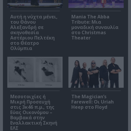
Αυτή η νύχτα μένει,
Mania The Abba
του Θάνου
Tribute: Μια
Αλεξανδρή σε
μοναδική συναυλία
σκηνοθεσία
στο Christmas
Αστέριου Πελτέκη
Theater
στο Θέατρο
Ολύμπια
Μεσοτοιχίες ή
The Magician’s
Μικρή Προσευχή
Farewell: Οι Uriah
στις 3κ46 π.μ., της
Heep στο Floyd
Εύας Οικονόμου –
Βαμβακά στην
Εναλλακτική Σκηνή
ΕΛΣ