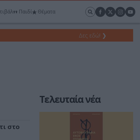
τιβάλ
Παιδί
Θέματα
Δες εδώ!
❯
Τελευταία νέα
τι στο