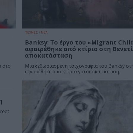
ΤΕΧΝΕΣ / ΝΕΑ
Banksy: Το έργο του «Migrant Chil
αφαιρέθηκε από κτίριο στη Βενετί
αποκατάσταση
ο στο
Μια ξεθωριασμένη τοιχογραφία του Banksy στη
αφαιρέθηκε από κτίριο για αποκατάσταση.
η
reet