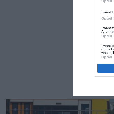
Opted 
I want t
Opted 
I want 
Advertis
Opted 
I want t
of my P
was col
Opted 