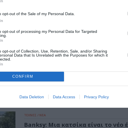
In
o opt-out of the Sale of my Personal Data.
In
to opt-out of processing my Personal Data for Targeted
ing.
In
o opt-out of Collection, Use, Retention, Sale, and/or Sharing
ersonal Data that Is Unrelated with the Purposes for which it
lected.
In
ΤΕΧΝΕΣ / ΝΕΑ
Νέο έργο του Banksy στα ρολά ζω
CONFIRM
κήπου – Πιθανόν να είναι η τελευτ
τοιχογραφία
Αποκαλύφθηκε η 9η, και ίσως και τελευταία το
Data Deletion
Data Access
Privacy Policy
του Μπάνκσι (Banksy) με ζώα στο...
ΤΕΧΝΕΣ / ΝΕΑ
Banksy: Μια κατσίκα είναι το νέο 