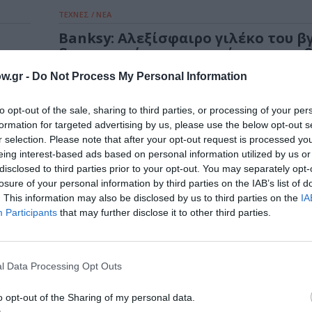
ΤΕΧΝΕΣ / ΝΕΑ
Banksy: Αλεξίσφαιρο γιλέκο του βγ
δημοπρασία – παρουσιάστηκε σε β
καταστήματος το 2019
w.gr -
Do Not Process My Personal Information
ημο
Ένα αλεξίσφαιρο γιλέκο του Banksy ενδέχεται 
σε δημοπρασία έως και 300.000 αγγλικές...
to opt-out of the sale, sharing to third parties, or processing of your per
formation for targeted advertising by us, please use the below opt-out s
r selection. Please note that after your opt-out request is processed y
eing interest-based ads based on personal information utilized by us or
disclosed to third parties prior to your opt-out. You may separately opt-
 από
losure of your personal information by third parties on the IAB’s list of
. This information may also be disclosed by us to third parties on the
IA
Participants
that may further disclose it to other third parties.
είχαν
l Data Processing Opt Outs
o opt-out of the Sharing of my personal data.