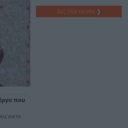
Δες όλα τα νέα
❯
έργο που
ις για τα