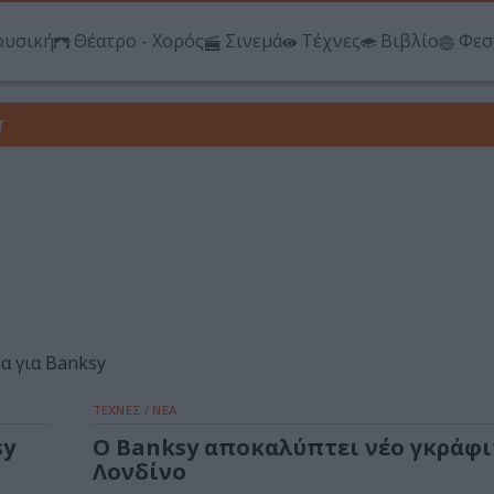
υσική
Θέατρο - Χορός
Σινεμά
Τέχνες
Βιβλίο
Φεσ
r
έα για Banksy
ΤΕΧΝΕΣ / ΝΕΑ
sy
Ο Banksy αποκαλύπτει νέο γκράφι
Λονδίνο