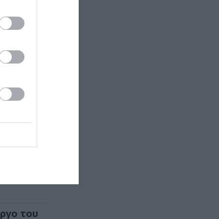
ολογικού
αία του
ιχογραφία
έργο του