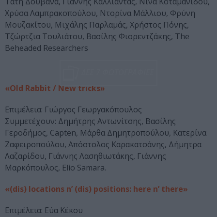
Τάτη Δουβανά, Γιάννης Καλλιαντάς, Νίνα Κοταμανίδου,
Χρύσα Λαμπρακοπούλου, Ντορίνα Μάλλιου, Φρύνη
Μουζακίτου, Μιχάλης Παρλαμάς, Χρήστος Πόνης,
Τζώρτζια Τουλιάτου, Βασίλης Φιορεντζάκης, The
Beheaded Researchers
ΔΕΣ 7 ΦΩΤΟΓΡΑΦΙΕΣ
«Old Rabbit / New tricks»
Επιμέλεια: Γιώργος Γεωργακόπουλος
Συμμετέχουν: Δημήτρης Αντωνίτσης, Βασίλης
Γεροδήμος, Capten, Μάρθα Δημητροπούλου, Κατερίνα
Ζαφειροπούλου, Απόστολος Καρακατσάνης, Δήμητρα
Λαζαρίδου, Γιάννης Λασηθιωτάκης, Γιάννης
Μαρκόπουλος, Elio Samara.
«(dis) locations n’ (dis) positions: here n’ there»
Επιμέλεια: Εύα Κέκου