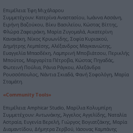
Επιμέλεια: Έφη Μιχάλαρου
Συμμετέχουν: Κατερίνα Αναστασίου, Ιωάννα Ασσάνη,
Ειρήνη Βαζούκου, Βίκυ Βασιλείου, Κώστας Βίττης,
Φλώρα Ζαφειράκη, Μαρία Ζυγομαλά, Αικατερίνη
Κανακάκη, Νίκος Κρυωνίδης, Σοφία Κυριακού,
Δημήτρης Λεμπέσης, Αλέξανδρος Μαγκανιώτης,
Ευαγγελία Μπασδέκη, Λαμπρινή Μποβιάτσου, Περικλής
Μπούτος, Μαργαρίτα Πέτροβα, Κώστας Πηγαδάς,
Φωτεινή Πούλια, Ράνια Ράγκου, Αλεξάνδρα
Ρουσσόπουλος, Νάντια Σκιαδά, Φανή Σοφολόγη, Μαρία
Σταμάτη.
«Community Tools»
Επιμέλεια: Amphicar Studio, Μαρίλια Κολυμπίρη
Συμμετέχουν: Αντωνάκης, Άγγελος Αγγελίδης, Ναταλία
Αστραία, Ευγενία Βερελή, Γιώργος Βογιατζάκης, Μαρία
Διαμαντίδου, Δήμητρα Ζερβού, Ιάσονας Καμπάνης