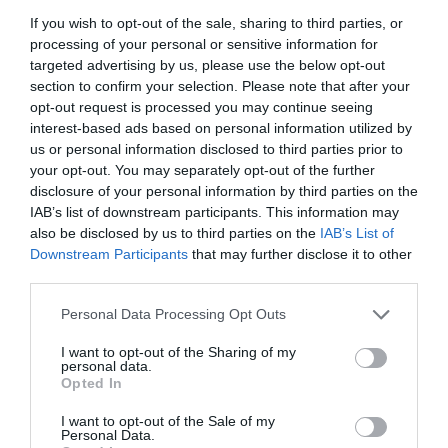
Νικολακοπούλου
If you wish to opt-out of the sale, sharing to third parties, or
Συμμετέχουν: Κώστας Τσώλης, Νίκος Τσώλης,
processing of your personal or sensitive information for
Ευφροσύνη Μυτιληναίου, Φίλιππος Τσιτσόπουλος,
targeted advertising by us, please use the below opt-out
section to confirm your selection. Please note that after your
Βασίλης Γεροδήμος, Ελένη Πανουκλιά, Νίκος
opt-out request is processed you may continue seeing
Παπαδημητρίου.
interest-based ads based on personal information utilized by
us or personal information disclosed to third parties prior to
«Supplies! Supplies!»
your opt-out. You may separately opt-out of the further
disclosure of your personal information by third parties on the
Επιμέλεια: Johannes Rips
IAB’s list of downstream participants. This information may
Συμμετέχουν: Akoart, Jannik Franzen, Lisa Großkopf,
also be disclosed by us to third parties on the
IAB’s List of
Lars* Kollros, Raúl i. Lima, Jennifer Posny und Jonas
Downstream Participants
that may further disclose it to other
Hammerer, Olga Shapovalova, Anna Spanlang.
third parties.
Personal Data Processing Opt Outs
«With a Little Help from my Friends»
I want to opt-out of the Sharing of my
Επιμέλεια: Κυβέλη Ζώη, KYAN
personal data.
Opted In
Συμμετέχουν: Ιωάννης Αυγουστής, Ντίνος
Μπακουνάκης, Barba Dee, Claudio Coltorti, Chloé Royer,
I want to opt-out of the Sale of my
Κυβέλη Ζωή Στενού, Ιωάννα Λημνιού.
Personal Data.