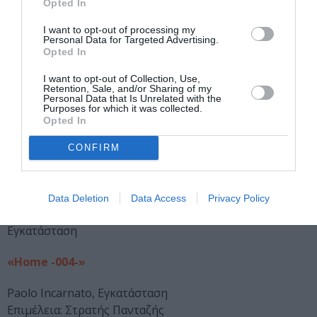
Opted In
«The Restricted Temple of Arts»
I want to opt-out of processing my
Personal Data for Targeted Advertising.
Συμμετέχουν: Almuth Baumfalk, Sanna Duschek, Georg
Opted In
Georgakopoulos, , Mirella Halfar, Ragna Jürgensen, Jens
I want to opt-out of Collection, Use,
Lange, Jörg Lange, Lap Yip, Dietmar “Willi Zodel”.
Retention, Sale, and/or Sharing of my
Personal Data that Is Unrelated with the
Purposes for which it was collected.
«We’re only interesting»
Opted In
Επιμέλεια: Dimitri Yin, Phoenix Athens
CONFIRM
Συμμετέχουν: Dimitri Yin, Alexandra Stamopoulou,
Zachary Johnson.
Data Deletion
Data Access
Privacy Policy
«No apocalypse now» Μιχάλης Αργυρού
Εγκατάσταση
«Home -004-»
Paolo Incarnato, Εγκατάσταση
Επιμέλεια: Στρατής Πανταζής