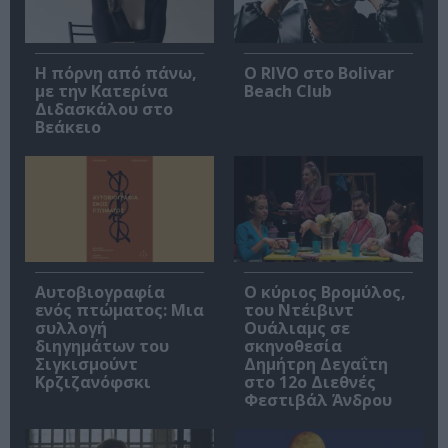
Η πόρνη από πάνω,
Ο RIVO στο Bolivar
με την Κατερίνα
Beach Club
Διδασκάλου στο
Βεάκειο
Αυτοβιογραφία
O κύριος Βρομύλος,
ενός πτώματος: Μια
του Ντέιβιντ
συλλογή
Ουάλιαμς σε
διηγημάτων του
σκηνοθεσία
Σιγκισμούντ
Δημήτρη Δεγαΐτη
Κρζιζανόφσκι
στο 12ο Διεθνές
Φεστιβάλ Άνδρου