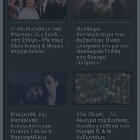
O «Οιδίποδας» του
Θεοδώρα,
Ρόμπερτ Άικ ξανά
Αυτοκράτειρα του
στη Στέγη – Με τους
Βυζαντίου: Η νέα
Νίκο Κουρή & Μαρία
ελληνική όπερα του
Κεχαγιόγλου
Θεόδωρου Στάθη
στο θέατρο
Ολύμπια
Μακμπέθ, της
32οι Πλοές – Το
Κατερίνας
Αίνιγμα της Εικόνας:
Ευαγγελάτου με
Ομαδική έκθεση στο
Γιώργο Γάλλο &
Ίδρυμα Π. & Μ.
Καρυοφυλλιά
Κυδωνιέως