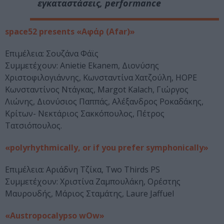
εγκαταστάσεις, performance
space52 presents «Αφάρ (Afar)»
Επιμέλεια: Σουζάνα Φάϊς
Συμμετέχουν: Anietie Ekanem, Διονύσης
Χριστοφιλογιάννης, Κωνσταντίνα Χατζούλη, HOPE
Κωνσταντίνος Ντάγκας, Margot Kalach, Γιώργος
Λιώνης, Διονύσιος Παππάς, Αλέξανδρος Ροκαδάκης,
Κρίτων- Νεκτάριος Σακκόπουλος, Πέτρος
Τατσιόπουλος.
«polyrhythmically, or if you prefer symphonically»
Επιμέλεια: Αριάδνη Τζίκα, Two Thirds PS
Συμμετέχουν: Χριστίνα Ζαμπουλάκη, Ορέστης
Μαυρουδής, Μάριος Σταμάτης, Laure Jaffuel
«Austropocalypso wOw»