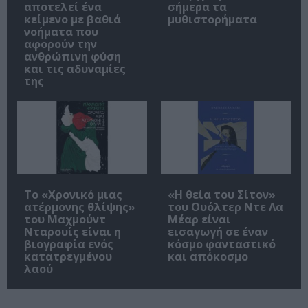
αποτελεί ένα
σήμερα τα
κείμενο με βαθιά
μυθιστορήματα
νοήματα που
αφορούν την
ανθρώπινη φύση
και τις αδυναμίες
της
Το «Χρονικό μιας
«Η θεία του Σίτον»
ατέρμονης θλίψης»
του Ουόλτερ Ντε Λα
του Μαχμούντ
Μέαρ είναι
Νταρουίς είναι η
εισαγωγή σε έναν
βιογραφία ενός
κόσμο φανταστικό
κατατρεγμένου
και απόκοσμο
λαού