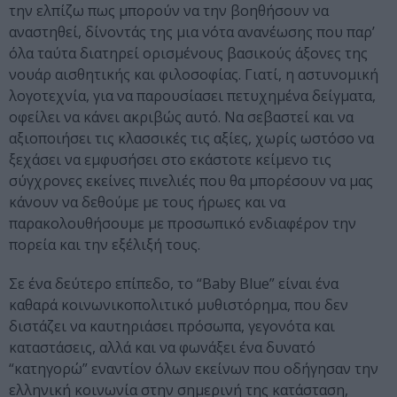
την ελπίζω πως μπορούν να την βοηθήσουν να
αναστηθεί, δίνοντάς της μια νότα ανανέωσης που παρ’
όλα ταύτα διατηρεί ορισμένους βασικούς άξονες της
νουάρ αισθητικής και φιλοσοφίας. Γιατί, η αστυνομική
λογοτεχνία, για να παρουσίασει πετυχημένα δείγματα,
οφείλει να κάνει ακριβώς αυτό. Να σεβαστεί και να
αξιοποιήσει τις κλασσικές τις αξίες, χωρίς ωστόσο να
ξεχάσει να εμφυσήσει στο εκάστοτε κείμενο τις
σύγχρονες εκείνες πινελιές που θα μπορέσουν να μας
κάνουν να δεθούμε με τους ήρωες και να
παρακολουθήσουμε με προσωπικό ενδιαφέρον την
πορεία και την εξέλιξή τους.
Σε ένα δεύτερο επίπεδο, το “Baby Blue” είναι ένα
καθαρά κοινωνικοπολιτικό μυθιστόρημα, που δεν
διστάζει να καυτηριάσει πρόσωπα, γεγονότα και
καταστάσεις, αλλά και να φωνάξει ένα δυνατό
“κατηγορώ” εναντίον όλων εκείνων που οδήγησαν την
ελληνική κοινωνία στην σημερινή της κατάσταση,