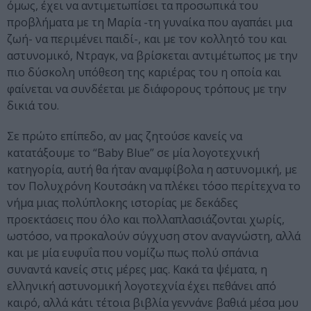
όμως, έχει να αντιμετωπίσει τα προσωπικά του
προβλήματα με τη Μαρία -τη γυναίκα που αγαπάει μια
ζωή- να περιμένει παιδί-, και με τον κολλητό του και
αστυνομικό, Ντραγκ, να βρίσκεται αντιμέτωπος με την
πιο δύσκολη υπόθεση της καριέρας του η οποία και
φαίνεται να συνδέεται με διάφορους τρόπους με την
δικιά του.
Σε πρώτο επίπεδο, αν μας ζητούσε κανείς να
κατατάξουμε το “Baby Blue” σε μία λογοτεχνική
κατηγορία, αυτή θα ήταν αναμφίβολα η αστυνομική, με
τον Πολυχρόνη Κουτσάκη να πλέκει τόσο περίτεχνα το
νήμα μιας πολύπλοκης ιστορίας με δεκάδες
προεκτάσεις που όλο και πολλαπλασιάζονται χωρίς,
ωστόσο, να προκαλούν σύγχυση στον αναγνώστη, αλλά
και με μία ευφυΐα που νομίζω πως πολύ σπάνια
συναντά κανείς στις μέρες μας. Κακά τα ψέματα, η
ελληνική αστυνομική λογοτεχνία έχει πεθάνει από
καιρό, αλλά κάτι τέτοια βιβλία γεννάνε βαθιά μέσα μου