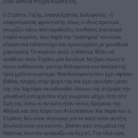
γίνει κάποια στιγμή θύματά της.
Ο Στράτος Γαζής, επαγγελματίας δολοφόνος -ή
επαγγελματίας φροντιστής όπως ο ίδιος προτιμά-,
γνωρίζει κάτω από παράδοξες συνθήκες ένα νεαρό
τυφλό κορίτσι, που παρά την “αναπηρία” του είναι
εξαιρετικά ταλαντούχο και προικισμένο με μοναδικά
χαρίσματα. Το κορίτσι αυτό, η Νάστια, θέλει να
αναθέσει στον Στράτο μία δουλειά. Να βρει ποιος ή
ποιοι ευθύνονται για την δολοφονία του πατέρα της
τρία χρόνια νωρίτερα. Μια δολοφονία που έχει αφήσει
βαθιές πληγές στην ψυχή της και έχει γεννήσει μέσα
της την λαχτάρα να εκδικηθεί όποιον της στέρησε την
μοναδική ευτυχία που είχε γνωρίσει μέχρι τότε στη
ζωή της, έστω κι αν αυτή ήταν στους δρόμους της
Αθήνας και στο Λόφο του Φιλοπάππου. Και παρά που ο
Στράτος δεν είναι σίγουρος για το κατά πόσο αυτή η
δουλειά είναι για εκείνον, βλέπει κάτι στα μάτια της
Νάστιας που τον αναγκάζει να δεχτεί. Την ίδια ώρα,