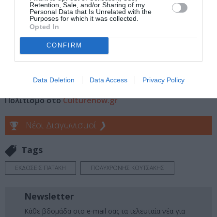
κάνετε.
Retention, Sale, and/or Sharing of my
Personal Data that Is Unrelated with the
Purposes for which it was collected.
Το βιβλίο του Πολυχρόνη Κουτσάκη, με τίτλο Baby
Opted In
Blue, κυκλοφορεί απός τις Εκδόσεις Πατάκη.
CONFIRM
Ακολουθήστε το Culturenow.gr στο
Google News
και
μάθετε πρώτοι όλες τις ειδήσεις
Data Deletion
Data Access
Privacy Policy
Δείτε όλα τα
τελευταία νέα
για την Τέχνη και τον
Πολιτισμό στο
Culturenow.gr
Νέοι Διαγωνισμοί
❯
Tags
ΕΚΔΟΣΕΙΣ ΠΑΤΑΚΗ
ΠΟΛΥΧΡΟΝΗΣ ΚΟΥΤΣΑΚΗΣ
Newsletter
Κάθε βδομάδα στο e-mail σας τα τελευταία νέα για