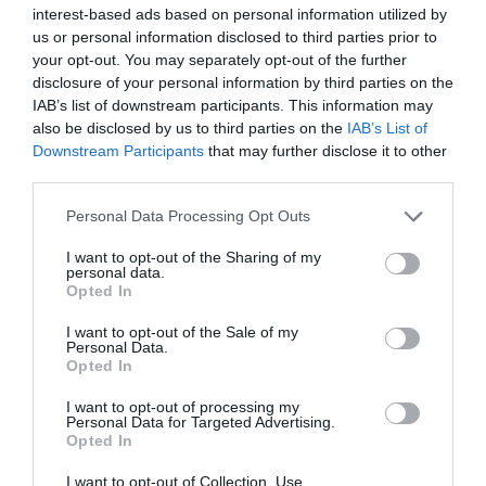
interest-based ads based on personal information utilized by
ανεξάρτητα. Άλλωστε, το ψυχογράφημα όλων των
us or personal information disclosed to third parties prior to
εμπλεκόμενων, πρωταγωνιστών ή δευτεραγωνιστών,
your opt-out. You may separately opt-out of the further
είναι τόσο αναλυτικό και τόσο καλά σκιαγραφημένο,
disclosure of your personal information by third parties on the
που είναι πανεύκολο για τον κάθε αναγνώστη να δεθεί ή
IAB’s list of downstream participants. This information may
να θυμώσει, να προβληματιστεί και να αναλογιστεί, ή
also be disclosed by us to third parties on the
IAB’s List of
ακόμα και να ταυτιστεί μαζί τους. Ας μην ξεχνάμε πως
Downstream Participants
that may further disclose it to other
third parties.
παρά που πρόκειται για ανθρώπους ιδιαίτερους, ο
καθένας τους έχει έναν προσωπικό κώδικα ηθικής που
Personal Data Processing Opt Outs
ακολουθεί πιστά κι έναν τρόπο σκέψης και ανάλυσης
των καταστάσεων που άσχετα από τα πλαίσια που είναι
I want to opt-out of the Sharing of my
personal data.
τοποθετημένα μέσα σε αυτήν την ιστορία, είναι καθόλα
Opted In
ανθρώπινα, κατά συνέπεια, ρεαλιστικά και σύγχρονα. Ο
ίδιος ο Πολυχρόνης μου είχε πει πως θεωρεί ότι το
I want to opt-out of the Sale of my
Personal Data.
βιβλίο αυτό είναι ό,τι καλύτερο έχει γράψει. Αν και
Opted In
διχάστηκα ανάμεσα σε αυτό και στο “Μια ανάσα μόνο”,
I want to opt-out of processing my
ναι, οφείλω να παραδεχτώ πως είχε δίκιο και πως αν
Personal Data for Targeted Advertising.
δεν έχετε ήδη γνωρίσει την συγκλονιστική του πένα,
Opted In
ίσως τώρα να είναι η κατάλληλη στιγμή για να το
I want to opt-out of Collection, Use,