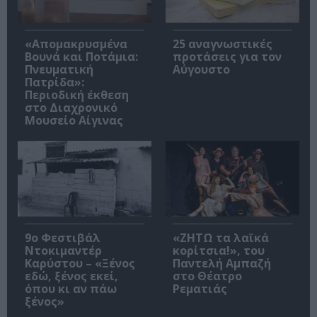
«Απομακρυσμένα
25 αναγνωστικές
Βουνά και Ποτάμια:
προτάσεις για τον
Πνευματική
Αύγουστο
Πατρίδα»:
Περιοδική έκθεση
στο Διαχρονικό
Μουσείο Αίγινας
9ο Φεστιβάλ
«ΖΗΤΩ τα λαϊκά
Ντοκιμαντέρ
κορίτσια!», του
Καρύστου – «Ξένος
Παντελή Αμπαζή
εδώ, ξένος εκεί,
στο Θέατρο
όπου κι αν πάω
Ρεματιάς
ξένος»