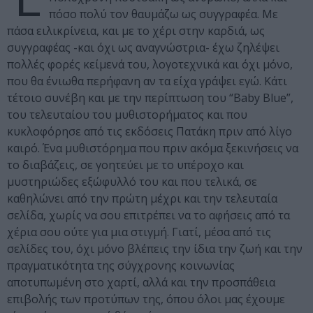
πόσο πολύ τον θαυμάζω ως συγγραφέα. Με
πάσα ειλικρίνεια, και με το χέρι στην καρδιά, ως
συγγραφέας -και όχι ως αναγνώστρια- έχω ζηλέψει
πολλές φορές κείμενά του, λογοτεχνικά και όχι μόνο,
που θα ένιωθα περήφανη αν τα είχα γράψει εγώ. Κάτι
τέτοιο συνέβη και με την περίπτωση του “Baby Blue”,
του τελευταίου του μυθιστορήματος και που
κυκλοφόρησε από τις εκδόσεις Πατάκη πριν από λίγο
καιρό. Ένα μυθιστόρημα που πριν ακόμα ξεκινήσεις να
το διαβάζεις, σε γοητεύει με το υπέροχο και
μυστηριώδες εξώφυλλό του και που τελικά, σε
καθηλώνει από την πρώτη μέχρι και την τελευταία
σελίδα, χωρίς να σου επιτρέπει να το αφήσεις από τα
χέρια σου ούτε για μια στιγμή. Γιατί, μέσα από τις
σελίδες του, όχι μόνο βλέπεις την ίδια την ζωή και την
πραγματικότητα της σύγχρονης κοινωνίας
αποτυπωμένη στο χαρτί, αλλά και την προσπάθεια
επιβολής των προτύπων της, όπου όλοι μας έχουμε