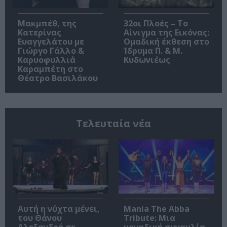
Μακμπέθ, της
32οι Πλοές – Το
Κατερίνας
Αίνιγμα της Εικόνας:
Ευαγγελάτου με
Ομαδική έκθεση στο
Γιώργο Γάλλο &
Ίδρυμα Π. & Μ.
Καρυοφυλλιά
Κυδωνιέως
Καραμπέτη στο
Θέατρο Βασιλάκου
Τελευταία νέα
Αυτή η νύχτα μένει,
Mania The Abba
του Θάνου
Tribute: Μια
Αλεξανδρή σε
μοναδική συναυλία