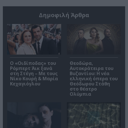
Δημοφιλή Άρθρα
O «Οιδίποδας» του
Θεοδώρα,
Ρόμπερτ Άικ ξανά
Αυτοκράτειρα του
στη Στέγη – Με τους
Βυζαντίου: Η νέα
Νίκο Κουρή & Μαρία
ελληνική όπερα του
Κεχαγιόγλου
Θεόδωρου Στάθη
στο θέατρο
Ολύμπια