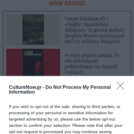
ΜΗΝ ΧΑΣΕΙΣ!
Γιανγκ Σιουάνγκ-τζι –
«Ταϊβάν: Ημερολόγιο
Ταξιδιού»: Το φετινό Διεθνές
Βραβείο Booker κυκλοφορεί
από τις εκδόσεις Βακχικόν
Η νύφη φόρεσε μαύρα: Το
νέο αστυνομικό
μυθιστόρημα του Κορνέλ
Γούλριτς
CultureNow.gr -
Do Not Process My Personal
Information
Στο σημείο αυτό θα ήθελα να αναφέρω -για όσους έχει
τύχει να διαβάσουν τον “Ιερά Οδός Μπλουζ” του
If you wish to opt-out of the sale, sharing to third parties, or
συγγραφέα- πως τους πρωταγωνιστές του “Baby Blue”
processing of your personal or sensitive information for
μπορεί να τους έχουμε ξαναδεί στο παρελθόν, αλλά οι
targeted advertising by us, please use the below opt-out
ιστορίες τους, πέραν την χρήση κοινών χαρακτήρων,
section to confirm your selection. Please note that after your
opt-out request is processed you may continue seeing
δεν συνδέονται, άρα μπορούν να διαβαστούν