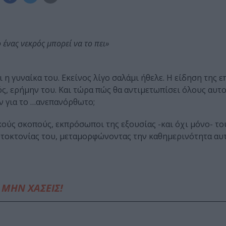
ο ένας νεκρός μπορεί να το πει»
ι η γυναίκα του. Εκείνος λίγο σαλάμι ήθελε. Η είδηση της 
ς, ερήμην του. Και τώρα πώς θα αντιμετωπίσει όλους αυτ
ν για το …ανεπανόρθωτο;
κούς σκοπούς, εκπρόσωποι της εξουσίας -και όχι μόνο- το
υτοκτονίας του, μεταμορφώνοντας την καθημερινότητα αυ
ΜΗΝ ΧΑΣΕΙΣ!