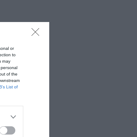
sonal or
ection to
ou may
Ντούρος
 personal
out of the
 downstream
B’s List of