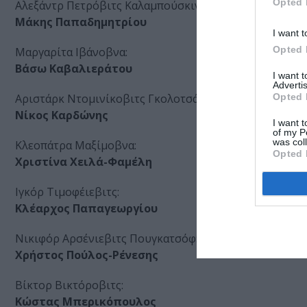
Opted 
Αλεξάντρ Πετρόβιτς Καλαμπούσκιν:
Μάκης Παπαδημητρίου
I want t
Opted 
Μαργαρίτα Ιβάνοβνα:
Βάσω Καβαλιεράτου
I want 
Advertis
Opted 
Αριστάρκ Ντομινίκοβιτς Γκολοτσάποφ:
Νίκος Καρδώνης
I want t
of my P
was col
Κλεοπάτρα Μαξίμοβνα:
Opted 
Χριστίνα Χειλά-Φαμέλη
Ιγκόρ Τιμοφέιεβιτς:
Κλέαρχος Παπαγεωργίου
Νικιφόρ Αρσένιεβιτς Πουγκατσόφ:
Χρήστος Πούλος-Ρένεσης
Βίκτορ Βικτόροβιτς:
Κώστας Μπερικόπουλος