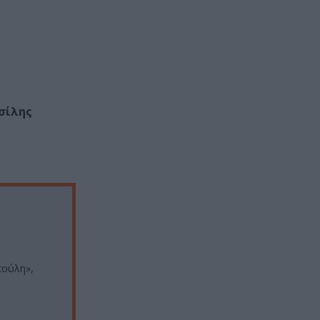
σίλης
πούλη»,