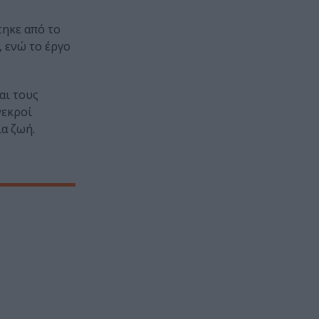
τηκε από το
 ενώ το έργο
αι τους
νεκροί
α ζωή.