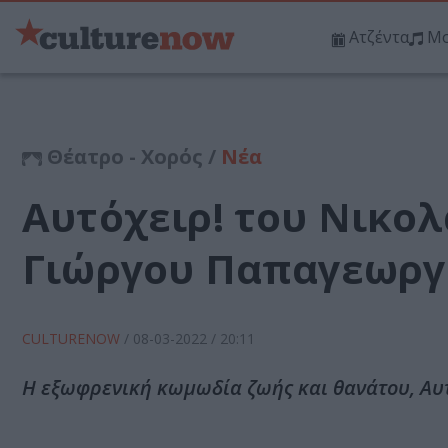
Ατζέντα
Μο
Θέατρο - Χορός /
Νέα
Αυτόχειρ! του Νικολ
Γιώργου Παπαγεωργί
CULTURENOW
/
08-03-2022
/ 20:11
Η εξωφρενική κωμωδία ζωής και θανάτου, Αυτό