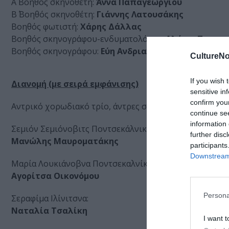
Α΄ Βοηθός σκηνοθέτη:
Άννα Παπαγεωργίου
Β΄ Βοηθός σκηνοθέτη:
Γιάννης Λατουσάκης
Βοηθός φωτιστή:
Χάρης Δάλλας
Βοηθός σκηνογράφου-ενδυματολόγου:
Αλέγια Παπαγ
Βοηθός σκηνογράφου:
Εύη Ανδριανού
CultureNo
If you wish 
Διανομή (με σειρά εμφάνισης)
sensitive in
confirm you
Αντρικό χορωδιακό τρίο, άντρες στο σπίτι του Σεμιόν:
continue se
information 
Σεμιόν Σεμιόνοβιτς Ποντσεκάλνικοφ:
further disc
Μανώλης Μαυροματάκης
participants
Downstream 
Μαρία Λουκιάνοβνα Ποντσεκαλνίκοβα:
Αγορίτσα Οικονόμου
Persona
Σεραφίμα Ιλίνιτσνα:
Ναταλία Τσαλίκη
I want t