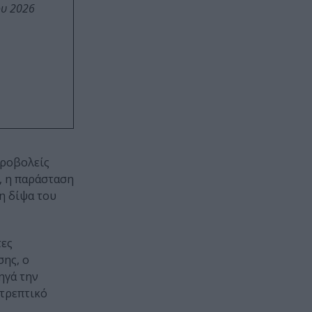
ου 2026
προβολείς
, η παράσταση
η δίψα του
τες
σης, ο
ηγά την
ατρεπτικό