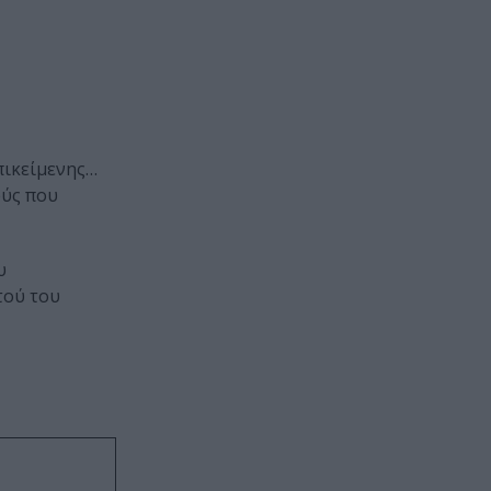
επικείμενης…
ούς που
υ
τού του