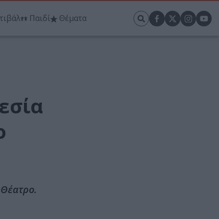
τιβάλ
Παιδί
Θέματα
εσία
ο
 Θέατρο.