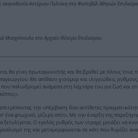
ε σκηνοθεσία Αστέριου Πελτέκη στο Φεστιβάλ Αθηνών Επιδαύρ
ωμά Μοσχόπουλο στο Αρχαίο Θέατρο Επιδαύρου
οτα, θα γίνει πρωταγωνιστής και θα βρεθεί με όλους τους 
παγεωργίου. Με απίθανο χιούμορ και ιλιγγιώδεις ρυθμούς
που παλινδρομεί ανάμεσα στη λαχτάρα του για ζωή και στ
κέπτες».
 επιτρέποντας την υπέρβαση: δύο αντίθετες πραγματικότη
’ ένα φτωχικό, μίζερο σπίτι. Με την έναρξη της παρεξήγη
 ξετυλίγεται. Ο τρελός ρυθμός των ντραμς μοιάζει να κυν
 ρεαλισμό της και μεταμορφώνεται σε κάτι που θυμίζει αν