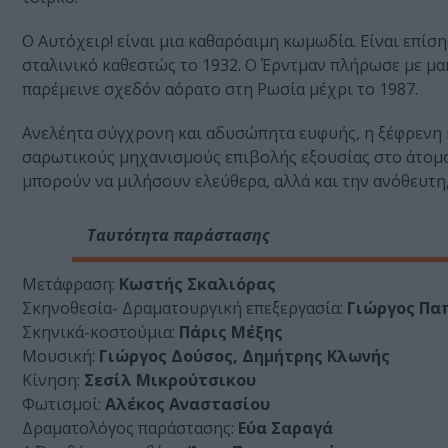
Ο Αυτόχειρ! είναι μια καθαρόαιμη κωμωδία. Είναι επί
σταλινικό καθεστώς το 1932. Ο Έρντμαν πλήρωσε με μα
παρέμεινε σχεδόν αόρατο στη Ρωσία μέχρι το 1987.
Ανελέητα σύγχρονη και αδυσώπητα ευφυής, η ξέφρενη 
σαρωτικούς μηχανισμούς επιβολής εξουσίας στο άτομο, 
μπορούν να μιλήσουν ελεύθερα, αλλά και την ανόθευτη
Ταυτότητα παράστασης
Μετάφραση:
Κωστής Σκαλιόρας
Σκηνοθεσία- Δραματουργική επεξεργασία:
Γιώργος Πα
Σκηνικά-κοστούμια:
Πάρις Μέξης
Μουσική:
Γιώργος Δούσος, Δημήτρης Κλωνής
Κίνηση:
Σεσίλ Μικρούτσικου
Φωτισμοί:
Αλέκος Αναστασίου
Δραματολόγος παράστασης:
Εύα Σαραγά