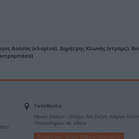
γος Δούσος (κλαρίνο), Δημήτρης Κλωνής (ντραμς), Βα
κοντραμπάσο)
Τοποθεσία:
Εθνικό Θέατρο – Θέατρο Rex-Σκηνή «Μαρίκα Κοτο
Πανεπιστημίου 48, Αθήνα
ββατο
Θέατρο Rex – Σκηνή “Μαρίκα Κοτοπούλη”