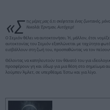
«Σ
τις μέρες μας ό,τι σκέφτεται ένας ζωντανός, μόν
Νικολάι Έρντμαν, Αυτόχειρ!
Ο Σεμιόν θέλει να αυτοκτονήσει. Ή, μάλλον, έτσι νομίζε
αυτοκτονίας του Σεμιόν εξαπλώνεται με ταχύτητα φωτό
εισβάλλουν στη ζωή του, προσπαθώντας να τον πείσου
Θέλοντας να καπηλευτούν τον θάνατό του για ιδεολογι
προσφέρουν γη και ύδωρ για μια θέση στο σημείωμα α
λούμπεν Άμλετ, σε υπερθέαμα. Έστω και για λίγο.