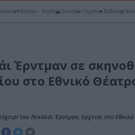
υσική
Θέατρο - Χορός
Σινεμά
Τέχνες
Βιβλίο
Φεσ
άι Έρντμαν σε σκηνοθ
ου στο Εθνικό Θέατρ
χειρ! του Νικολάι Έρντμαν, έρχεται στο Εθνικό