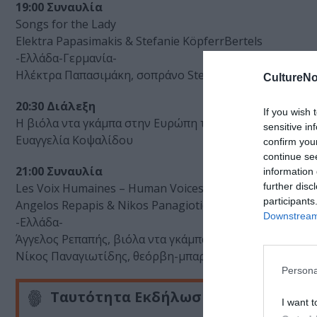
19:00 Συναυλία
Songs for the Lady
Elektra Papasimakis & Stefanie KöpferrBertels
-Ελλάδα-Γερμανία-
Ηλέκτρα Παπασιμάκη, σοπράνο Stefanie Köpfer-Bertels,
CultureNo
20:30 Διάλεξη
If you wish 
Η βιόλα ντα γκάμπα στην Ευρώπη τον 17ο & 18ο αιώνα
sensitive in
Ευαγγελία Κοψαλίδου
confirm you
continue se
21:00 Συναυλία
information 
further disc
Les Voix Humaines – Human Voices
participants
Angelos Repapis & Nikos Panagiotidis
Downstream 
-Ελλάδα-
Άγγελος Ρεπαπής, βιόλα ντα γκάμπα
Νίκος Παναγιωτίδης, θεόρβη-μπαρόκ κιθάρα
Persona
Ταυτότητα Εκδήλωσης
I want t