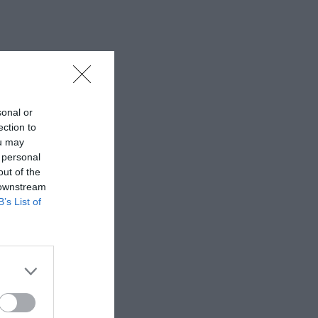
sonal or
ection to
ou may
 personal
out of the
 downstream
B’s List of