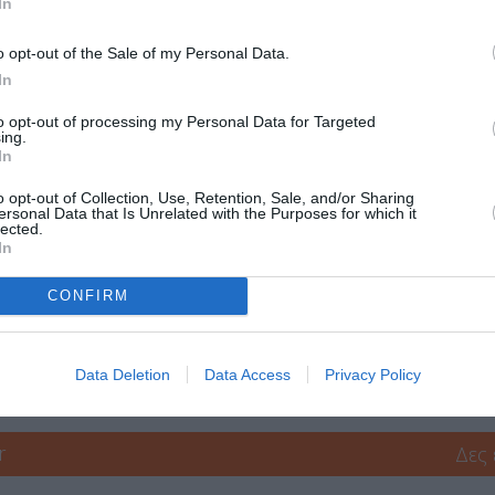
In
Τοποθεσία:
o opt-out of the Sale of my Personal Data.
Μουσείο Ιστορίας του Πανεπιστημίου Αθηνών Θόλ
In
Αθήνα
to opt-out of processing my Personal Data for Targeted
ing.
In
ύθερη, με την αγορά ενός εισιτηρίου συναυλίας) | Εκπτωτικά πακέτα
o opt-out of Collection, Use, Retention, Sale, and/or Sharing
ersonal Data that Is Unrelated with the Purposes for which it
lected.
In
ail: contact@athensbaroquefestival.com
CONFIRM
μάθετε πρώτοι όλες τις ειδήσεις
Data Deletion
Data Access
Privacy Policy
ολιτισμό στο
Culturenow.gr
r
Δες