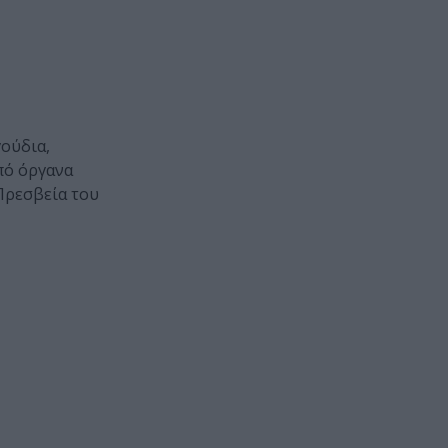
ούδια,
πό όργανα
Πρεσβεία του