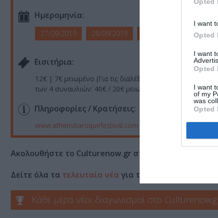
Opted 
Ημερομηνία:
I want t
27/09/2019
28/09/2019
29/09/2019
Opted 
I want 
Advertis
Eισιτήρια:
Opted 
12€ | 7€ μειωμένο (Για τις διαλέξεις η είσοδος είναι ελε
I want t
των 4 συναυλιών: 40€ / 20€ μειωμένο
of my P
was col
Πληροφορίες / Κρατήσεις:
Opted 
www.athensbaroquefestival.com
| Τηλ.: 2105819222 | Em
Ακολουθήστε το Culturenow.gr στο
Google News
και 
Δείτε όλα τα
τελευταία νέα
για την Τέχνη και τον Π
Κάθε μέρα νέοι διαγωνισμοί στο Culturenow.g