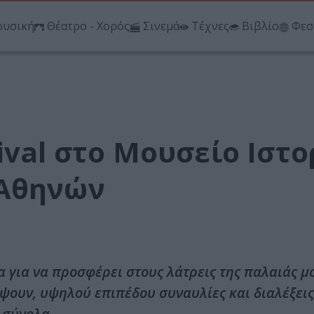
υσική
Θέατρο - Χορός
Σινεμά
Τέχνες
Βιβλίο
Φεσ
ival στο Μουσείο Ιστο
 Αθηνών
α για να προσφέρει στους λάτρεις της παλαιάς μ
ψουν, υψηλού επιπέδου συναυλίες και διαλέξεις
 σύνολα.