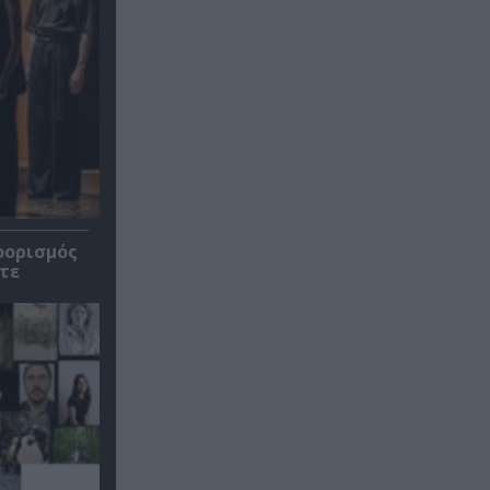
οορισμός
τε