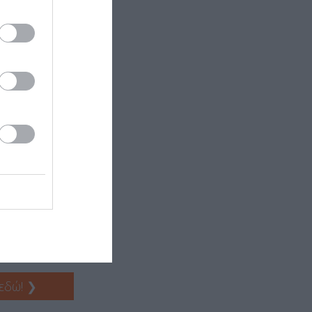
ου 5, Πλάκα-
 για το σύνολο
 εδώ!
❯