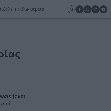
τιβάλ
Παιδί
Θέματα
ρίας
ουσικής και
 από