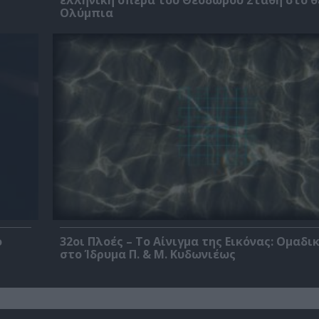
Ολύμπια
ο
32οι Πλοές – Το Αίνιγμα της Εικόνας: Ομαδι
στο Ίδρυμα Π. & Μ. Κυδωνιέως