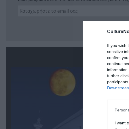
Ακο
CultureNo
If you wish 
sensitive in
Σ
confirm you
continue se
information 
further disc
participants
Downstream 
Persona
I want t