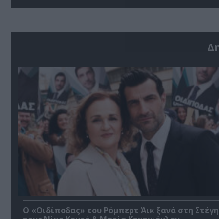
Δ
O «Οιδίποδας» του Ρόμπερτ Άικ ξανά στη Στέγη
τους Νίκο Κουρή & Μαρία Κεχαγιόγλου