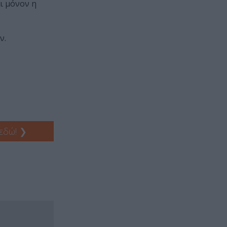
ι μόνον η
ν.
 εδώ!
❯