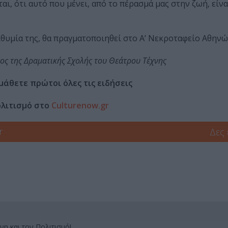
ι, ότι αυτό που μένει, από το πέρασμά μας στην ζωή, είνα
ιθυμία της, θα πραγματοποιηθεί στο Α’ Νεκροταφείο Αθηνώ
ος της Δραματικής Σχολής του Θεάτρου Τέχνης
μάθετε πρώτοι όλες τις ειδήσεις
ολιτισμό στο
Culturenow.gr
r
Δες
νη και τον Πολιτισμό!