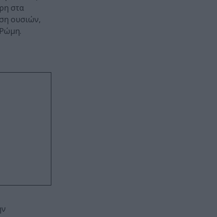
ρη στα
ηση ουσιών,
 Ρώμη.
ην