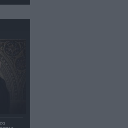
έα
θέατρο