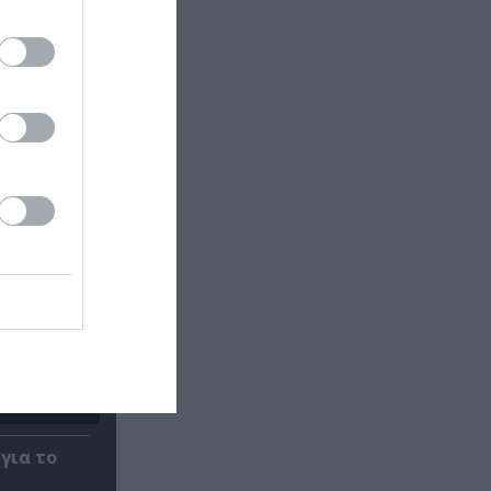
 της
 82 ετών
για το