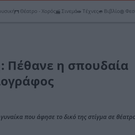
υσική
Θέατρο - Χορός
Σινεμά
Τέχνες
Βιβλίο
Φεσ
: Πέθανε η σπουδαία
ιογράφος
γυναίκα που άφησε το δικό της στίγμα σε θέατρο