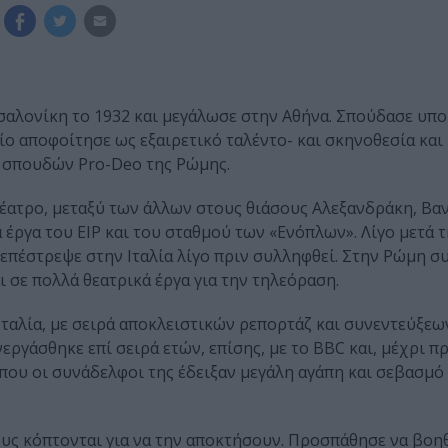
σαλονίκη το 1932 και μεγάλωσε στην Αθήνα. Σπούδασε υπο
ο αποφοίτησε ως εξαιρετικό ταλέντο- και σκηνοθεσία και
 σπουδών Pro-Deo της Ρώμης.
έατρο, μεταξύ των άλλων στους θιάσους Αλεξανδράκη, Βαν
 έργα του ΕΙΡ και του σταθμού των «Ενόπλων». Λίγο μετά 
 επέστρεψε στην Ιταλία λίγο πριν συλληφθεί. Στην Ρώμη 
ι σε πολλά θεατρικά έργα για την τηλεόραση.
Ιταλία, με σειρά αποκλειστικών ρεπορτάζ και συνεντεύξεων
ργάσθηκε επί σειρά ετών, επίσης, με το BBC και, μέχρι πρ
όπου οι συνάδελφοι της έδειξαν μεγάλη αγάπη και σεβασμό
υς κόπτονται για να την αποκτήσουν. Προσπάθησε να βοη