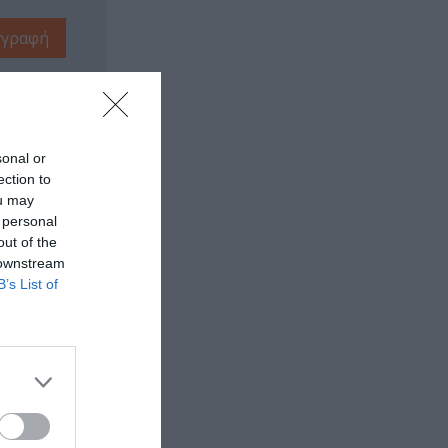
sonal or
ection to
ou may
 personal
out of the
 downstream
B’s List of