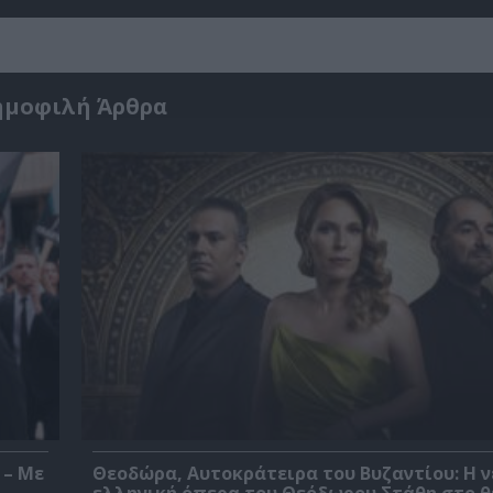
ημοφιλή Άρθρα
 – Με
Θεοδώρα, Αυτοκράτειρα του Βυζαντίου: Η ν
ελληνική όπερα του Θεόδωρου Στάθη στο 