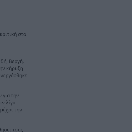
κριτική στο
δή, Βεργή,
την κήρυξη
συνεργάσθηκε
 για την
ιν λίγα
 μέχρι την
θήσει τους