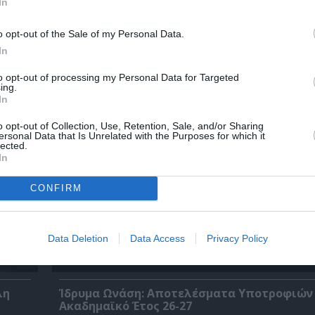
In
o opt-out of the Sale of my Personal Data.
In
της
Ο Λάκης Χαλκιάς, σημαντικός εκπρόσωπος
μουσικής μας παράδοσης, πέθανε σε ηλικία
to opt-out of processing my Personal Data for Targeted
ing.
In
o opt-out of Collection, Use, Retention, Sale, and/or Sharing
ersonal Data that Is Unrelated with the Purposes for which it
lected.
In
CONFIRM
Data Deletion
Data Access
Privacy Policy
λη
Ίδρυμα Ωνάση: Αποτελέσματα Υποτροφιών 
Ακαδημαϊκό Έτος 26-27