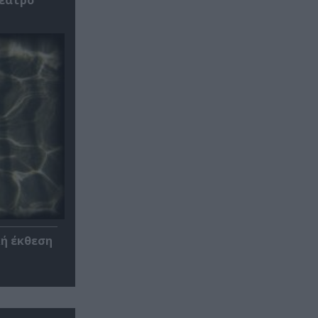
κή έκθεση