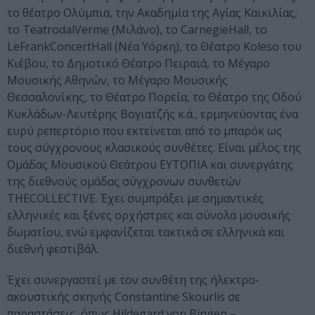
το θέατρο Ολύμπια, την Ακαδημία της Αγίας Καικιλίας,
το TeatrodalVerme (Μιλάνο), το CarnegieHall, το
LeFrankConcertHall (Νέα Υόρκη), το Θέατρο Koleso του
Κιέβου, το Δημοτικό Θέατρο Πειραιά, το Μέγαρο
Μουσικής Αθηνών, το Μέγαρο Μουσικής
Θεσσαλονίκης, το Θέατρο Πορεία, το Θέατρο της Οδού
Κυκλάδων-Λευτέρης Βογιατζής κ.ά., ερμηνεύοντας ένα
ευρύ ρεπερτόριο που εκτείνεται από το µπαρόκ ως
τους σύγχρονους κλασικούς συνθέτες. Είναι μέλος της
Ομάδας Μουσικού Θεάτρου EΥTOΠIA και συνεργάτης
της διεθνούς ομάδας σύγχρονων συνθετών
THECOLLECTIVE. Έχει συμπράξει με σημαντικές
ελληνικές και ξένες ορχήστρες και σύνολα μουσικής
δωματίου, ενώ εμφανίζεται τακτικά σε ελληνικά και
διεθνή φεστιβάλ.
Έχει συνεργαστεί µε τον συνθέτη της ήλεκτρο-
ακουστικής σκηνής Constantine Skourlis σε
παραστάσεις, όπως Hildegard von Bingen –