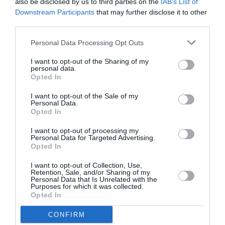
Αθήνας(2010) και Η κόρη του Ρέμπραντ (2015) σε
also be disclosed by us to third parties on the
IAB’s List of
Downstream Participants
that may further disclose it to other
σκηνοθεσία Νίκου Παναγιωτόπουλου καθώς επίσης και
third parties.
στις ταινίες Ώρες κοινής ησυχίας (2006) σε σκηνοθεσία
Κατερίνας Ευαγγελάκου, Η Υπογραφή (2011) σε
Personal Data Processing Opt Outs
σκηνοθεσία Στέλιου Χαραλαμπόπουλου, Νορβηγία
(2014) και Αγαπούσε τα λουλούδια περισσότερο (2024)
I want to opt-out of the Sharing of my
personal data.
σε σκηνοθεσία Γιάννη Βεσλεμέ (συμμετοχή στο
Opted In
KarlovyVaryfilmfestival 2014), Interruption(2015) σε
I want to opt-out of the Sale of my
σκηνοθεσία Γιώργου Ζώη (συμμετοχή στο
Personal Data.
72thVeniceFilmFestival). Έχει επίσης συνεργαστεί σε
Opted In
ταινίες μικρού μήκους με τους: Σύλλα Τζουμέρκα,
I want to opt-out of processing my
Έκτορα Λυγίζο, Παναγιώτη Φαφούτη, Μπουγιάρ Αλιμάνι
Personal Data for Targeted Advertising.
και Τζώρτζη Γρηγοράκη. Το 2016 της απονεμήθηκε το
Opted In
Ειδικό Βραβείο του Πανοράματος Ευρωπαϊκού
I want to opt-out of Collection, Use,
Κινηματογράφου
Retention, Sale, and/or Sharing of my
Personal Data that Is Unrelated with the
Purposes for which it was collected.
Στην τηλεόραση έπαιξε στις επιτυχημένες σειρές Δυο
Opted In
μέρες μόνο του Χριστόφορου Παπακαλιάτη, Η Παραλία
CONFIRM
και Το παιδί των Στέφανου Μπλάτσου και του