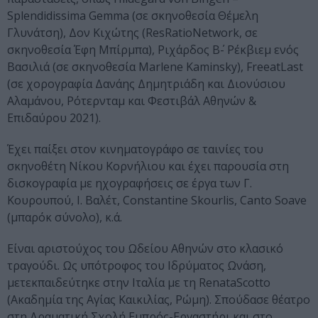
Splendidissima Gemma (σε σκηνοθεσία Θέμελη
Γλυνάτση), Δον Κιχώτης (ResRatioNetwork, σε
σκηνοθεσία Έφη Μπίρµπα), Ριχάρδος Β΄- Ρέκβιεµ ενός
Βασιλιά (σε σκηνοθεσία Marlene Kaminsky), FreeatLast
(σε χορογραφία Δανάης Δηµητριάδη και Διονύσιου
Αλαµάνου, Ρότερνταμ και Φεστιβάλ Αθηνών &
Επιδαύρου 2021).
Έχει παίξει στον κινηματογράφο σε ταινίες του
σκηνοθέτη Νίκου Κορνήλιου και έχει παρουσία στη
δισκογραφία με ηχογραφήσεις σε έργα των Γ.
Κουρουπού, Ι. Βαλέτ, Constantine Skourlis, Canto Soave
(μπαρόκ σύνολο), κ.ά.
Είναι αριστούχος του Ωδείου Αθηνών στο κλασικό
τραγούδι. Ως υπότροφος του Ιδρύματος Ωνάση,
μετεκπαιδεύτηκε στην Ιταλία με τη RenataScotto
(Ακαδημία της Αγίας Καικιλίας, Ρώμη). Σπούδασε θέατρο
στη Δραματική Σχολή Εμπρός-Εργαστήρι και στο