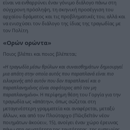
είναι να ενθαρρύνει έναν γόνιμο διάλογο πάνω στη
σύγχρονη πρόσληψη, τη σκηνική προσέγγιση του
αρχαίου δράματος και τις προβληματικές του, αλλά και
να ενισχύσει τον διάλογο της ίδιας της τραγωδίας με
τον Πολίτη.
«Ορών ορώντα»
Ποιος βλέπει και ποιος βλέπεται;
«Η τραγωδία μέσω θρύλων και συναισθημάτων δημιουργεί
μια απάτη στην οποία αυτός που παραπλανά είναι πιο
ειλικρινής από αυτόν που δεν παραπλανεί και ο
παραπλανημένος είναι σοφότερος από τον μη
παραπλανημένο»
. Η περίφημη θέση του Γοργία για την
τραγωδία ως «ἀπάτην», όπως σώζεται στη
μεταγενέστερη γραμματεία και αναφέρεται, μεταξύ
άλλων, και από τον Πλούταρχο (Πῶςδεῖτὸν νέον
ποιημάτων ἀκούειν, 15), ανοίγει έναν χώρο έρευνας
πάνω στη ρευστότητα της ταυτότητας, της εμπειρίας