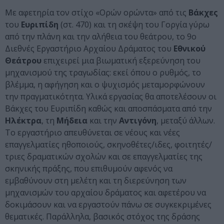
Με αφετηρία τον στίχο «Ορών ορώντα» από τις
Βάκχες
του
Ευριπίδη
(στ. 470) και τη σκέψη του Γοργία γύρω
από την πλάνη και την αλήθεια του θεάτρου, το 9ο
Διεθνές Εργαστήριο Αρχαίου Δράματος του
Εθνικού
Θεάτρου
επιχειρεί μια βιωματική εξερεύνηση του
μηχανισμού της τραγωδίας: εκεί όπου ο ρυθμός, το
βλέμμα, η αφήγηση και ο ψυχισμός μεταμορφώνουν
την πραγματικότητα. Υλικά εργασίας θα αποτελέσουν οι
Βάκχες του Ευριπίδη καθώς και αποσπάσματα από την
Ηλέκτρα
, τη
Μήδεια
και την
Αντιγόνη
, μεταξύ άλλων.
Το εργαστήριο απευθύνεται σε νέους και νέες
επαγγελματίες ηθοποιούς, σκηνοθέτες/ιδες, φοιτητές/
τριες δραματικών σχολών και σε επαγγελματίες της
σκηνικής πράξης, που επιθυμούν αφενός να
εμβαθύνουν στη μελέτη και τη διερεύνηση των
μηχανισμών του αρχαίου δράματος και αφετέρου να
δοκιμάσουν και να εργαστούν πάνω σε συγκεκριμένες
θεματικές. Παράλληλα, βασικός στόχος της δράσης