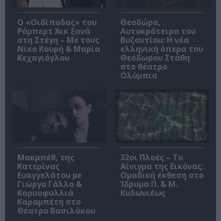
O «Οιδίποδας» του
Θεοδώρα,
Ρόμπερτ Άικ ξανά
Αυτοκράτειρα του
στη Στέγη – Με τους
Βυζαντίου: Η νέα
Νίκο Κουρή & Μαρία
ελληνική όπερα του
Κεχαγιόγλου
Θεόδωρου Στάθη
στο θέατρο
Ολύμπια
Μακμπέθ, της
32οι Πλοές – Το
Κατερίνας
Αίνιγμα της Εικόνας:
Ευαγγελάτου με
Ομαδική έκθεση στο
Γιώργο Γάλλο &
Ίδρυμα Π. & Μ.
Καρυοφυλλιά
Κυδωνιέως
Καραμπέτη στο
Θέατρο Βασιλάκου