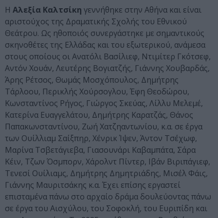
Η
Αλεξία Καλτσίκη
γεννήθηκε στην Αθήνα και είναι
αριστούχος της Δραματικής Σχολής του Εθνικού
Θεάτρου. Ως ηθοποιός συνεργάστηκε με σημαντικούς
σκηνοθέτες της Ελλάδας και του εξωτερικού, ανάμεσα
στους οποίους οι Ανατόλι Βασίλιεφ, Ντιμίτερ Γκότσεφ,
Αντόν Χουάν, Λευτέρης Βογιατζής, Γιάννης Χουβαρδάς,
Άρης Ρέτσος, Θωμάς Μοσχόπουλος, Δημήτρης
Τάρλοου, Περικλής Χούρσογλου, Έφη Θεοδώρου,
Κωνσταντίνος Ρήγος, Γιώργος Σκεύας, Λίλλυ Μελεμέ,
Κατερίνα Ευαγγελάτου, Δημήτρης Καρατζάς, Θάνος
Παπακωνσταντίνου, Ζωή Χατζηαντωνίου, κ.α. σε έργα
των Ουίλλιαμ Σαίξπηρ, Χένρικ Ίψεν, Άντον Τσέχωφ,
Μαρίνα Τσβετάγιεβα, Γιασουνάρι Καβαμπάτα, Σάρα
Κέιν, Τζων Όσμπορν, Χάρολντ Πίντερ, Ιβάν Βιριπάγιεφ,
Τενεσί Ουίλιαμς, Δημήτρης Δημητριάδης, Μισέλ Φάις,
Γιάννης Μαυριτσάκης κ.α. Έχει επίσης εργαστεί
επισταμένα πάνω στο αρχαίο δράμα δουλεύοντας πάνω
σε έργα του Αισχύλου, του Σοφοκλή, του Ευριπίδη και