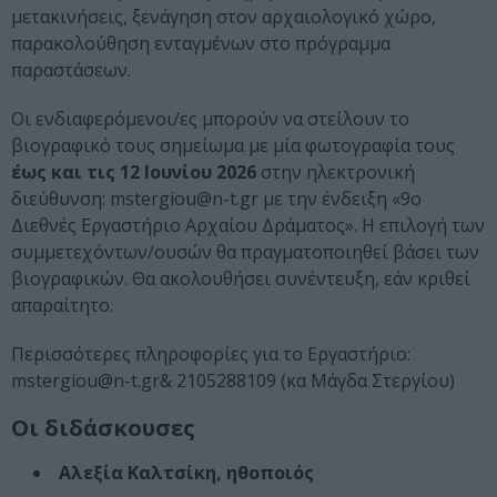
μετακινήσεις, ξενάγηση στον αρχαιολογικό χώρο,
παρακολούθηση ενταγμένων στο πρόγραμμα
παραστάσεων.
Οι ενδιαφερόμενοι/ες μπορούν να στείλουν το
βιογραφικό τους σημείωμα με μία φωτογραφία τους
έως και τις 12 Ιουνίου 2026
στην ηλεκτρονική
διεύθυνση: mstergiou@n-t.gr με την ένδειξη «9ο
Διεθνές Εργαστήριο Αρχαίου Δράματος». Η επιλογή των
συμμετεχόντων/ουσών θα πραγματοποιηθεί βάσει των
βιογραφικών. Θα ακολουθήσει συνέντευξη, εάν κριθεί
απαραίτητο.
Περισσότερες πληροφορίες για το Εργαστήριο:
mstergiou@n-t.gr& 2105288109 (κα Μάγδα Στεργίου)
Οι διδάσκουσες
Αλεξία Καλτσίκη, ηθοποιός