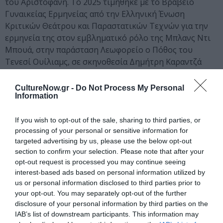
του Αριστοφάνη. Το 2025 τιμήθηκε με το Βραβείο
Γυναικείας Ερμηνείας από την Ελληνική Ένωση
Κριτικών Θεάτρου και Παραστατικών Τεχνών για την
ερμηνεία της στον εμβληματικό ρόλο της Μπλανς Ντι
Μπουά, στην παράσταση Λεωφορείο ο Πόθος του
Τενεσί Ουίλιαμς, σε σκηνοθεσία Δημήτρη Καραντζά
(Θέατρο Προσκήνιο).
CultureNow.gr -
Do Not Process My Personal
Σκηνοθέτησε τις παραστάσεις Είμαι αριστερόχειρ
Information
ουσιαστικά, μια παράσταση για τον Μανόλη
Αναγνωστάκη (Φεστιβάλ Φιλίππων―Θάσου 2012 και
If you wish to opt-out of the sale, sharing to third parties, or
Θέατρο Θησείον) και Το παγκάκι του κανένα (2014,
processing of your personal or sensitive information for
targeted advertising by us, please use the below opt-out
θέατρο 104), ένα έργο του Μισέλ Φάις.
section to confirm your selection. Please note that after your
opt-out request is processed you may continue seeing
Στον κινηματογράφο έχει παίξει στις
interest-based ads based on personal information utilized by
ταινίεςDelivery(2004) με επίσημη συμμετοχή στο
us or personal information disclosed to third parties prior to
διαγωνιστικό τμήμα του 61ου Διεθνούς Φεστιβάλ
your opt-out. You may separately opt-out of the further
Κινηματογράφου της Βενετίας, Αθήνα-
disclosure of your personal information by third parties on the
Κωνσταντινούπολη (2008), Τα Οπωροφόρα της
IAB’s list of downstream participants. This information may