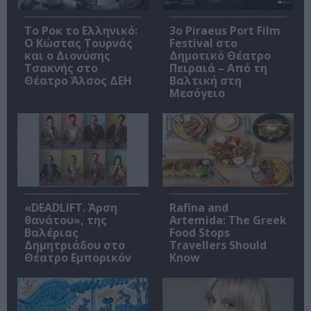
Το Ροκ το Ελληνικό:
3o Piraeus Port Film
Ο Κώστας Τουρνάς
Festival στο
και ο Διονύσης
Δημοτικό Θέατρο
Τσακνής στο
Πειραιά – Από τη
Θέατρο Άλσος ΔΕΗ
Βαλτική στη
Μεσόγειο
«DEADLIFT. Άρση
Rafina and
θανάτου», της
Artemida: The Greek
Βαλέριας
Food Stops
Δημητριάδου στο
Travellers Should
Θέατρο Εμπορικόν
Know