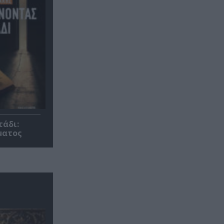
τάδι:
ματος