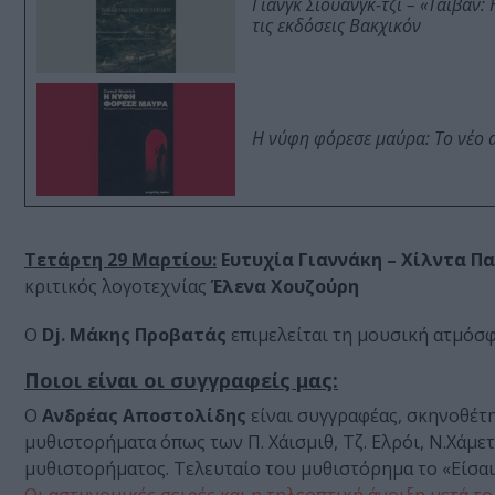
Γιανγκ Σιουάνγκ-τζι – «Ταϊβάν
τις εκδόσεις Βακχικόν
Η νύφη φόρεσε μαύρα: Το νέο 
Τετάρτη 29 Μαρτίου:
Ευτυχία Γιαννάκη – Χίλντα Π
κριτικός λογοτεχνίας
Έλενα Χουζούρη
Ο
Dj. Μάκης Προβατάς
επιμελείται τη μουσική ατμόσφ
Ποιοι
είναι οι συγγραφείς μας:
Ο
Ανδρέας Αποστολίδης
είναι συγγραφέας, σκηνοθέτη
μυθιστορήματα όπως των Π. Χάισμιθ, Τζ. Ελρόι, Ν.Χάμε
μυθιστορήματος. Τελευταίο του μυθιστόρημα το «Είσαι