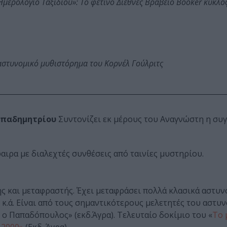
: Ημερολόγιο Ταξιδιού»: Το φετινό Διεθνές Βραβείο Booker κυκλ
αστυνομικό μυθιστόρημα του Κορνέλ Γούλριτς
απαδημητρίου
Συντονίζει εκ μέρους του Αναγνώστη η συγ
αιρα με διαλεχτές συνθέσεις από ταινίες μυστηρίου.
ς και μεταφραστής. Έχει μεταφράσει πολλά κλασικά αστυν
τ κ.ά. Είναι από τους σημαντικότερους μελετητές του αστυ
 ο Παπαδόπουλος» (εκδ.Άγρα). Τελευταίο δοκίμιο του «
Το 