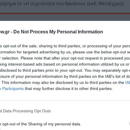
τόρημα το «Η συχνότητα του θανάτου» (εκδ. Μεταίχμιο).
w.gr -
Do Not Process My Personal Information
Τοποθεσία:
to opt-out of the sale, sharing to third parties, or processing of your per
Αμαξοστοιχία-Θέατρο το Τρένο στο Ρουφ, Σιδ. Στα
formation for targeted advertising by us, please use the below opt-out s
Κωνσταντινουπόλεως
r selection. Please note that after your opt-out request is processed y
eing interest-based ads based on personal information utilized by us or
Προπώληση:
disclosed to third parties prior to your opt-out. You may separately opt-
losure of your personal information by third parties on the IAB’s list of
www.viva.gr
. This information may also be disclosed by us to third parties on the
IA
Participants
that may further disclose it to other third parties.
l Data Processing Opt Outs
μάθετε πρώτοι όλες τις ειδήσεις
o opt-out of the Sharing of my personal data.