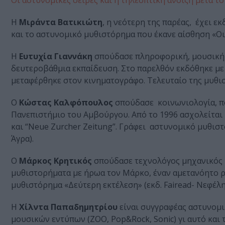
Οι αστυνομικές σειρές και η τηλεοπτική άνοιξη μετά το
Η
Μιράντα Βατικιώτη
, η νεότερη της παρέας, έχει ε
και το αστυνομικό μυθιστόρημα που έκανε αίσθηση «Οι
Η
Ευτυχία Γιαννάκη
σπούδασε πληροφορική, μουσική τ
δευτεροβάθμια εκπαίδευση. Στο παρελθόν εκδόθηκε με
μεταφέρθηκε στον κινηματογράφο. Τελευταίο της μυθ
Ο
Κώστας Καλφόπουλος
σπούδασε κοινωνιολογία, πο
Πανεπιστήμιο του Αμβούργου. Από το 1996 ασχολείται 
και “Neue Zurcher Zeitung”. Γράφει αστυνομικό μυθιστ
Άγρα).
Ο
Μάρκος Κρητικός
σπούδασε τεχνολόγος μηχανικός κ
μυθιστορήματα με ήρωα τον Μάρκο, έναν αμετανόητο ρο
μυθιστόρημα «Δεύτερη εκτέλεση» (εκδ. Fairead- Νεφέλη
Η
Χίλντα Παπαδημητρίου
είναι συγγραφέας αστυνομι
μουσικών εντύπων (ZOO, Pop&Rock, Sonic) γι αυτό και