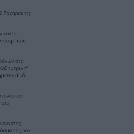
κδ.Ζαχαρακης)
νια στη
ρντκορ” που
χρόνων στο
“Καθημερινή”
ματα» (Εκδ.
αστυνομικά
 του
υνεργάτης
κόσμο της ροκ