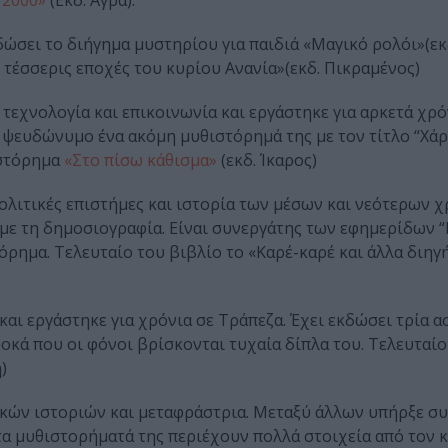
 2000»
(Εκδ. Άγρα).
κδώσει το διήγημα μυστηρίου για παιδιά «Μαγικό ρολόι»(ε
 τέσσερις εποχές του κυρίου Ανανία»(εκδ. Πικραμένος)
εχνολογία και επικοινωνία και εργάστηκε για αρκετά χρό
 ψευδώνυμο ένα ακόμη μυθιστόρημά της με τον τίτλο “Χά
ιστόρημα
«Στο πίσω κάθισμα»
(εκδ. Ίκαρος)
λιτικές επιστήμες και ιστορία των μέσων και νεότερων 
με τη δημοσιογραφία. Είναι συνεργάτης των εφημερίδων 
όρημα. Τελευταίο του βιβλίο το «Καρέ-καρέ και άλλα διηγή
αι εργάστηκε για χρόνια σε Τράπεζα. Έχει εκδώσει τρία 
κά που οι φόνοι βρίσκονται τυχαία δίπλα του. Τελευταίο
)
κών ιστοριών και μεταφράστρια. Μεταξύ άλλων υπήρξε σ
 τα μυθιστορήματά της περιέχουν πολλά στοιχεία από τον 