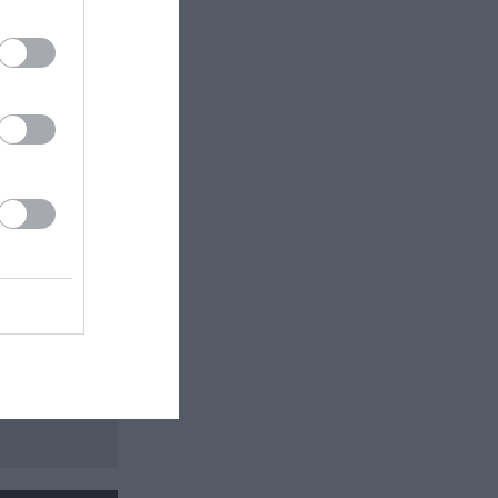
 εδώ!
❯
ΙΒΛΙΩΝ