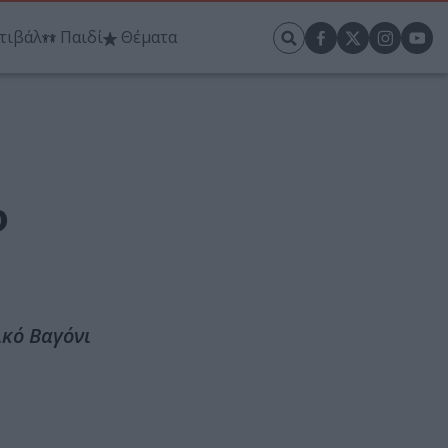
τιβάλ
Παιδί
Θέματα
φ
ικό Βαγόνι