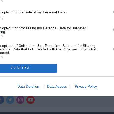
ολιτισμό στο
Culturenow.gr
In
o opt-out of the Sale of my Personal Data.
r
Δες
In
to opt-out of processing my Personal Data for Targeted
ing.
In
ΚΩΣΤΑΣ ΚΑΛΦΟΠΟΥΛΟΣ
ΜΑΡΚΟΣ ΚΡΗΤΙΚΟΣ
ΠΑΡΟΥΣΙΑΣΕΙΣ Β
o opt-out of Collection, Use, Retention, Sale, and/or Sharing
ersonal Data that Is Unrelated with the Purposes for which it
lected.
In
CONFIRM
νη και τον Πολιτισμό!
Data Deletion
Data Access
Privacy Policy
λουθήστε το Culturenow.gr