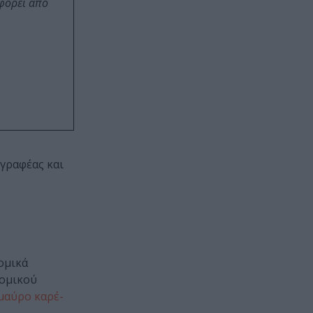
οφορεί από
γραφέας και
ομικά
νομικού
μαύρο καρέ-