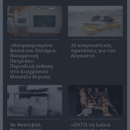
«Απομακρυσμένα
25 αναγνωστικές
Βουνά και Ποτάμια:
προτάσεις για τον
Πνευματική
Αύγουστο
Πατρίδα»:
Περιοδική έκθεση
στο Διαχρονικό
Μουσείο Αίγινας
9ο Φεστιβάλ
«ΖΗΤΩ τα λαϊκά
Ντοκιμαντέρ
κορίτσια!», του