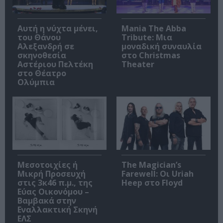
Αυτή η νύχτα μένει,
Mania The Abba
του Θάνου
Tribute: Μια
Αλεξανδρή σε
μοναδική συναυλία
σκηνοθεσία
στο Christmas
Αστέριου Πελτέκη
Theater
στο Θέατρο
Ολύμπια
Μεσοτοιχίες ή
The Magician’s
Μικρή Προσευχή
Farewell: Οι Uriah
στις 3κ46 π.μ., της
Heep στο Floyd
Εύας Οικονόμου –
Βαμβακά στην
Εναλλακτική Σκηνή
ΕΛΣ