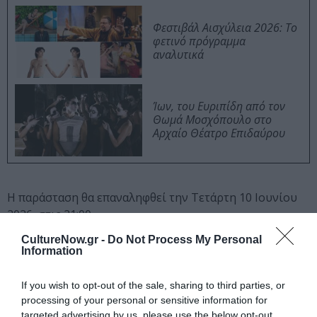
Φεστιβάλ Αισχύλεια 2026: Το
φετινό πρόγραμμα
αναλυτικά
Ίων, του Ευριπίδη από τον
Θωμά Μοσχόπουλο στο
Αρχαίο Θέατρο Επιδαύρου
Η παράσταση θα επαναληφθεί την Τετάρτη 10 Ιουνίου
2026, στις 21:00.
CultureNow.gr -
Do Not Process My Personal
Συντελεστές
Information
Κείμενα – Δραματουργία – Σκηνοθεσία – Μουσική
If you wish to opt-out of the sale, sharing to third parties, or
επιμέλεια – Ερμηνεία:
Γιάννης Θ. Διαμαντής, Ζωή
Ξανθοπούλου
processing of your personal or sensitive information for
targeted advertising by us, please use the below opt-out