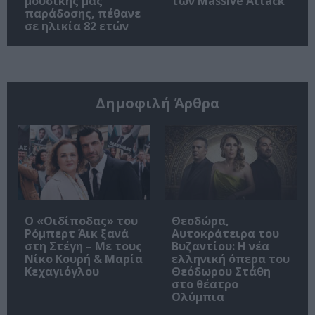
μουσικής μας
των Massive Attack
παράδοσης, πέθανε
σε ηλικία 82 ετών
Δημοφιλή Άρθρα
O «Οιδίποδας» του
Θεοδώρα,
Ρόμπερτ Άικ ξανά
Αυτοκράτειρα του
στη Στέγη – Με τους
Βυζαντίου: Η νέα
Νίκο Κουρή & Μαρία
ελληνική όπερα του
Κεχαγιόγλου
Θεόδωρου Στάθη
στο θέατρο
Ολύμπια