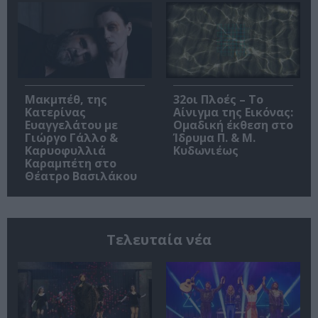
Μακμπέθ, της
32οι Πλοές – Το
Κατερίνας
Αίνιγμα της Εικόνας:
Ευαγγελάτου με
Ομαδική έκθεση στο
Γιώργο Γάλλο &
Ίδρυμα Π. & Μ.
Καρυοφυλλιά
Κυδωνιέως
Καραμπέτη στο
Θέατρο Βασιλάκου
Τελευταία νέα