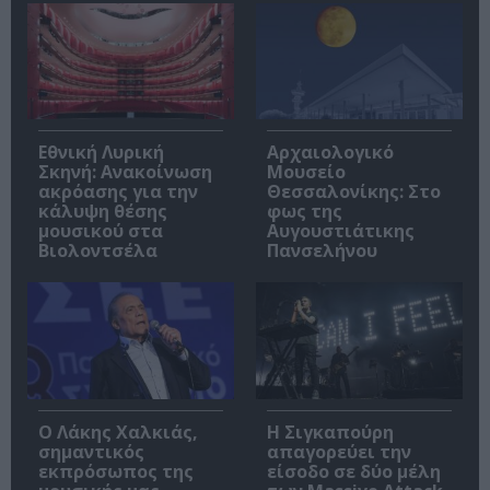
Εθνική Λυρική
Αρχαιολογικό
Σκηνή: Ανακοίνωση
Μουσείο
ακρόασης για την
Θεσσαλονίκης: Στο
κάλυψη θέσης
φως της
μουσικού στα
Αυγουστιάτικης
Βιολοντσέλα
Πανσελήνου
Ο Λάκης Χαλκιάς,
Η Σιγκαπούρη
σημαντικός
απαγορεύει την
εκπρόσωπος της
είσοδο σε δύο μέλη