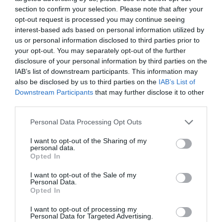
Μαζί τους, επί σκηνής ο μουσικός
Aστέρης
section to confirm your selection. Please note that after your
Κωνσταντίνου
opt-out request is processed you may continue seeing
Video:
Νατάσσα Ε. Ιωάννου
interest-based ads based on personal information utilized by
us or personal information disclosed to third parties prior to
Φωτογραφίες:
Δήμητρα Τριανταφύλλου
your opt-out. You may separately opt-out of the further
Παραγωγή:
àpanda pandoù ΑΜΚΕ
disclosure of your personal information by third parties on the
IAB’s list of downstream participants. This information may
Ταυτότητα Εκδήλωσης
also be disclosed by us to third parties on the
IAB’s List of
Downstream Participants
that may further disclose it to other
third parties.
Ημερομηνία:
Personal Data Processing Opt Outs
09/06/2026
I want to opt-out of the Sharing of my
18:00
personal data.
Opted In
Τοποθεσία:
I want to opt-out of the Sale of my
Πολιτιστικό Ίδρυμα Ομίλου Πειραιώς | Ιστορικό
Personal Data.
Αρχείο, Δωρίδος 2 & Λεωφόρος Ειρήνης 14, Ταύρος
Opted In
I want to opt-out of processing my
Ιστορικό Αρχείο ΠΙΟΠ
Personal Data for Targeted Advertising.