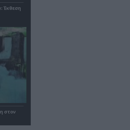
: Έκθεση
η στον