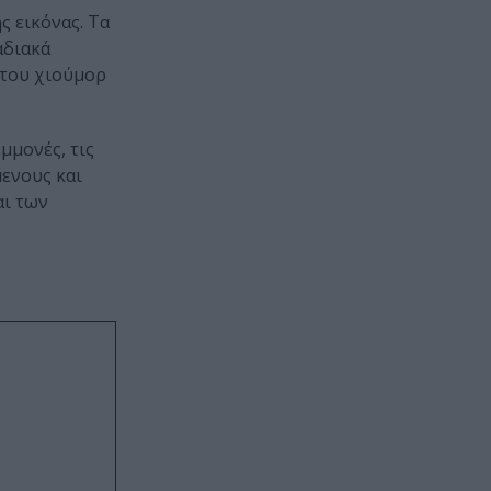
ς εικόνας. Τα
αδιακά
 του χιούμορ
μμονές, τις
μενους και
αι των