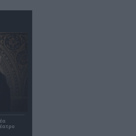
έα
θέατρο