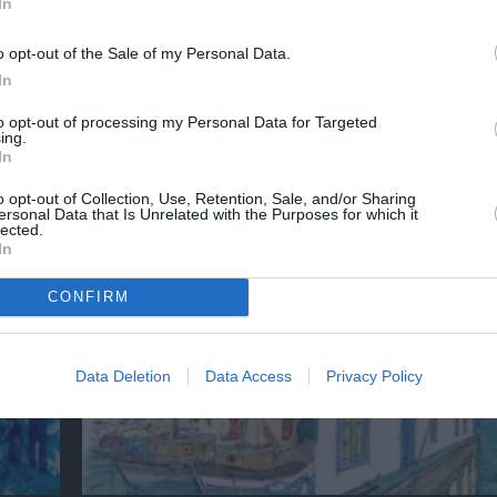
In
λουθήστε το Culturenow.gr
o opt-out of the Sale of my Personal Data.
In
to opt-out of processing my Personal Data for Targeted
ing.
χετικά Άρθρα
In
o opt-out of Collection, Use, Retention, Sale, and/or Sharing
ersonal Data that Is Unrelated with the Purposes for which it
lected.
In
CONFIRM
Data Deletion
Data Access
Privacy Policy