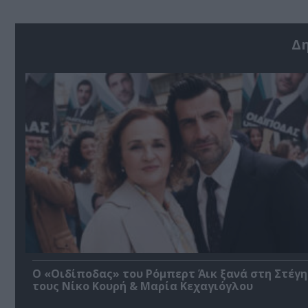
Δ
O «Οιδίποδας» του Ρόμπερτ Άικ ξανά στη Στέγη
τους Νίκο Κουρή & Μαρία Κεχαγιόγλου