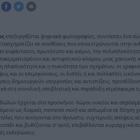
ος
επεξεργάζεται ψηφιακά φωτογραφίες, συντάσσει ένα σ
μετασχηματίζει σε συνθέσεις που επικεντρώνονται στην α
ο ευφάνταστο, πρωτότυπο και καίριο, την πολυπλοκότητα
ατακερματισμένου και αντιφατικού κόσμου, μιας χαοτικής 
 πλαστικότητα και η πυκνότητα των σχημάτων, οι γραφισ
ς και οι επιμηκύνσεις, οι διπλές ή και πολλαπλές εικόνες
σεις δημιουργούν ισορροπίες και αντιστίξεις, προσδίδου
ικά στη συνολική υποβλητική και παράδοξη ατμόσφαιρα τ
δώλων έρχεται στο προσκήνιο. Χώροι οικείοι και απρόσμε
όμενο ως διαρκές
memento
mori
) και απλωμένα σε δέηση χ
πύλες που ανοίγονται στο άγνωστο, νυχτερινές απόψεις α
τάδι και βυθίζονται σ’ αυτό, επιβάλλονται κυριαρχικά σε
ές εκδηλώσεις.