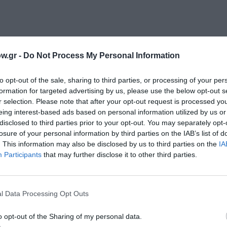
w.gr -
Do Not Process My Personal Information
μάθετε πρώτοι όλες τις ειδήσεις
ολιτισμό στο
Culturenow.gr
to opt-out of the sale, sharing to third parties, or processing of your per
formation for targeted advertising by us, please use the below opt-out s
r selection. Please note that after your opt-out request is processed y
r
Δες
eing interest-based ads based on personal information utilized by us or
disclosed to third parties prior to your opt-out. You may separately opt-
losure of your personal information by third parties on the IAB’s list of
. This information may also be disclosed by us to third parties on the
IA
Participants
that may further disclose it to other third parties.
Σ
l Data Processing Opt Outs
νη και τον Πολιτισμό!
o opt-out of the Sharing of my personal data.