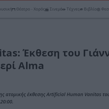
υσική
Θέατρο - Χορός
Σινεμά
Τέχνες
Βιβλίο
Φεσ
itas: Έκθεση του Γιάν
ερί Alma
ς ατομικής έκθεσης Artificial Human Vanitas το
20:00.