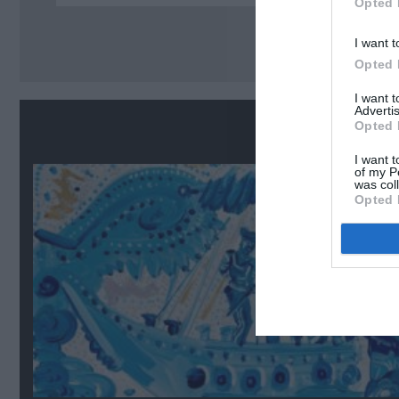
Opted 
Ακο
I want t
Opted 
I want 
Advertis
Σ
Opted 
I want t
of my P
was col
Opted 