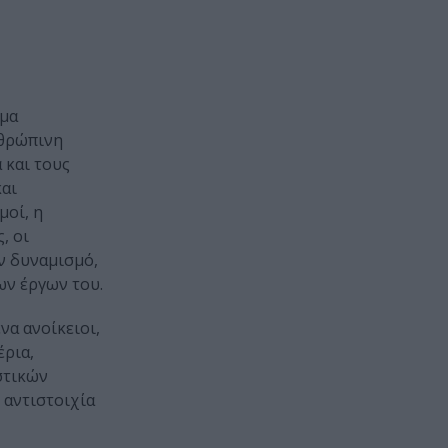
ώμα
νθρώπινη
 και τους
και
μοί, η
, οι
ν δυναμισμό,
ων έργων του.
να ανοίκειοι,
έρια,
στικών
 αντιστοιχία