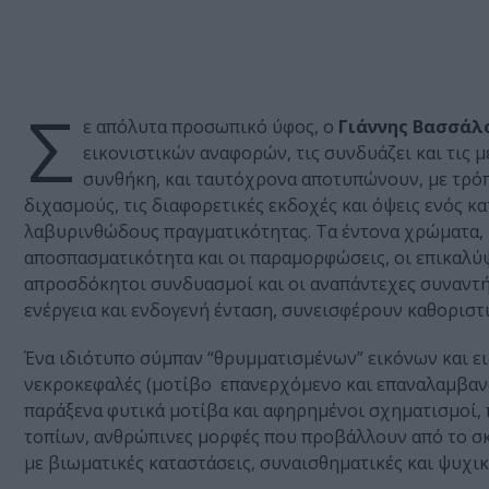
Σ
ε απόλυτα προσωπικό ύφος, ο
Γιάννης Βασσάλ
εικονιστικών αναφορών, τις συνδυάζει και τις 
συνθήκη, και ταυτόχρονα αποτυπώνουν, με τρόπ
διχασμούς, τις διαφορετικές εκδοχές και όψεις ενός κ
λαβυρινθώδους πραγματικότητας. Τα έντονα χρώματα, η
αποσπασματικότητα και οι παραμορφώσεις, οι επικαλύψει
απροσδόκητοι συνδυασμοί και οι αναπάντεχες συναντή
ενέργεια και ενδογενή ένταση, συνεισφέρουν καθοριστ
Ένα ιδιότυπο σύμπαν “θρυμματισμένων” εικόνων και ει
νεκροκεφαλές (μοτίβο επανερχόμενο και επαναλαμβαν
παράξενα φυτικά μοτίβα και αφηρημένοι σχηματισμοί, 
τοπίων, ανθρώπινες μορφές που προβάλλουν από το σκο
με βιωματικές καταστάσεις, συναισθηματικές και ψυχικ