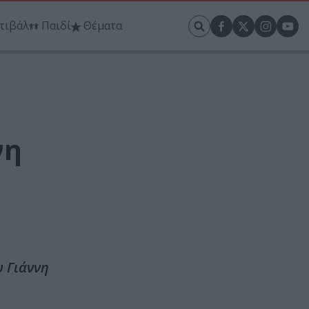
τιβάλ
Παιδί
Θέματα
νη
υ Γιάννη