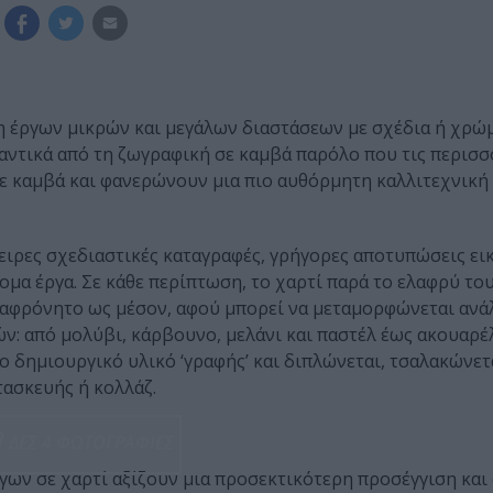
η έργων μικρών και μεγάλων διαστάσεων με σχέδια ή χρώμ
αντικά από τη ζωγραφική σε καμβά παρόλο που τις περισσ
σε καμβά και φανερώνουν μια πιο αυθόρμητη καλλιτεχνική
χειρες σχεδιαστικές καταγραφές, γρήγορες αποτυπώσεις ει
μα έργα. Σε κάθε περίπτωση, το χαρτί παρά το ελαφρύ του
αταφρόνητο ως μέσον, αφού μπορεί να μεταμορφώνεται ανά
ν: από μολύβι, κάρβουνο, μελάνι και παστέλ έως ακουαρέλ
το δημιουργικό υλικό ‘γραφής’ και διπλώνεται, τσαλακώνετα
τασκευής ή κολλάζ.
ΔΕΣ 4 ΦΩΤΟΓΡΑΦΙΕΣ
ργων σε χαρτί αξίζουν μια προσεκτικότερη προσέγγιση κα