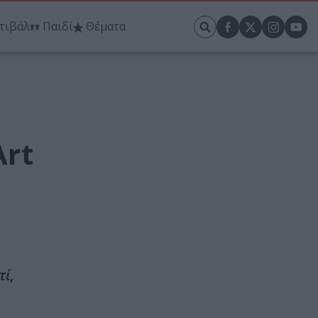
τιβάλ
Παιδί
Θέματα
Art
τί,