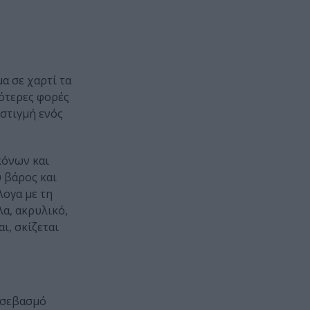
α σε χαρτί τα
ότερες φορές
 στιγμή ενός
κόνων και
 βάρος και
λογα με τη
α, ακρυλικό,
ι, σκίζεται
ι σεβασμό