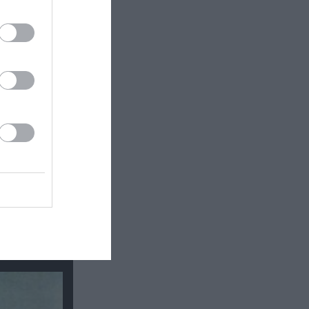
τής» &
η στην