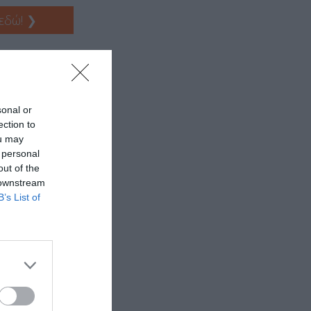
 εδώ!
❯
ΘΕΣΕΙΣ
sonal or
Σ
ection to
ou may
 personal
out of the
 downstream
B’s List of