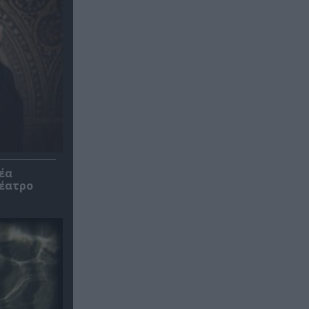
έα
θέατρο