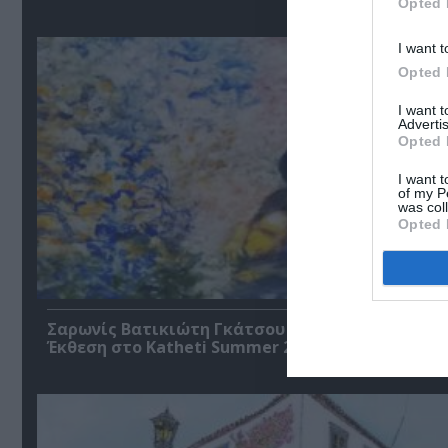
Opted 
I want t
Opted 
I want 
Advertis
Opted 
I want t
of my P
was col
Opted 
Σαρωνίς Βατικιώτη Γκάτσου – Διαφάνειες Ζωής
Έκθεση στο Katheti Summer 2026