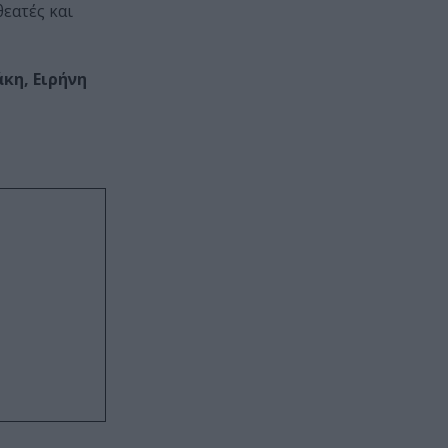
εατές και
κη, Ειρήνη