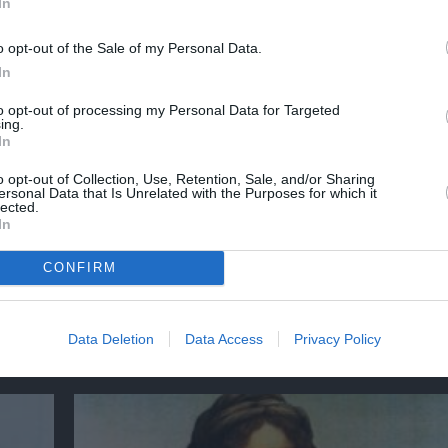
In
o opt-out of the Sale of my Personal Data.
In
to opt-out of processing my Personal Data for Targeted
ing.
In
o opt-out of Collection, Use, Retention, Sale, and/or Sharing
ersonal Data that Is Unrelated with the Purposes for which it
lected.
In
CONFIRM
:
Απόστολος Χαντζαράς – «Κλεμμένος Πειρα
Data Deletion
Data Access
Privacy Policy
“Beauty and Blue”: Διπλή παράλληλη έκθεσ
Πάτμο