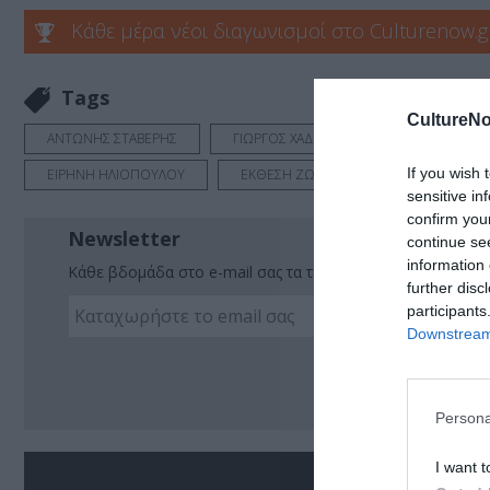
Κάθε μέρα νέοι διαγωνισμοί στο Culturenow.g
Tags
CultureNo
ΑΝΤΩΝΗΣ ΣΤΑΒΕΡΗΣ
ΓΙΩΡΓΟΣ ΧΑΔΟΥΛΗΣ
ΓΚΑΛΕΡΙ ΤΕ
If you wish 
ΕΙΡΗΝΗ ΗΛΙΟΠΟΥΛΟΥ
ΕΚΘΕΣΗ ΖΩΓΡΑΦΙΚΗΣ
ΖΩΓΡΑΦΙ
sensitive in
confirm you
Newsletter
continue se
information 
Κάθε βδομάδα στο e-mail σας τα τελευταία νέα για την Τέχ
further disc
participants
Downstream 
Ακο
Persona
I want t
Σ