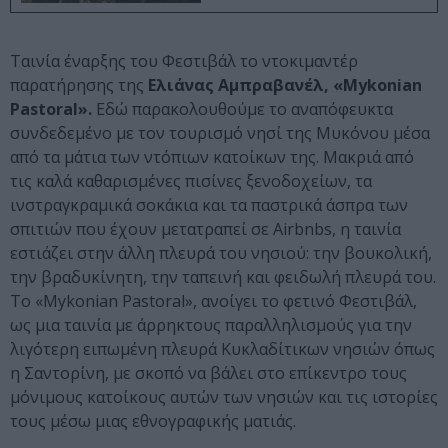
Ταινία έναρξης του Φεστιβάλ το ντοκιμαντέρ
παρατήρησης της
Ελιάνας Αμπραβανέλ, «Mykonian
Pastoral».
Εδώ παρακολουθούμε το αναπόφευκτα
συνδεδεμένο με τον τουρισμό νησί της Μυκόνου μέσα
από τα μάτια των ντόπιων κατοίκων της. Μακριά από
τις καλά καθαρισμένες πισίνες ξενοδοχείων, τα
ινστραγκραμικά σοκάκια και τα παστρικά άσπρα των
σπιτιών που έχουν μετατραπεί σε Airbnbs, η ταινία
εστιάζει στην άλλη πλευρά του νησιού: την βουκολική,
την βραδυκίνητη, την ταπεινή και φειδωλή πλευρά του.
To «Mykonian Pastoral», ανοίγει το φετινό Φεστιβάλ,
ως μια ταινία με άρρηκτους παραλληλισμούς για την
λιγότερη ειπωμένη πλευρά Κυκλαδίτικων νησιών όπως
η Σαντορίνη, με σκοπό να βάλει στο επίκεντρο τους
μόνιμους κατοίκους αυτών των νησιών και τις ιστορίες
τους μέσω μιας εθνογραφικής ματιάς.