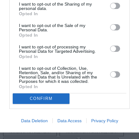
μέρος της συζήτησης με αφορμή την 7η Τέχνη.
I want to opt-out of the Sharing of my
personal data.
Opted In
Διαβάστε επίσης:
I want to opt-out of the Sale of my
Φεστιβάλ Κινηματογράφου Σαντορίνης 2024: Δυαδικά Όλα
Personal Data.
Opted In
Φεστιβάλ Κινηματογράφου Σαντορίνης 2024: Το πρόγραμμα
I want to opt-out of processing my
Ακολουθήστε το Culturenow.gr στο
Google News
και
Personal Data for Targeted Advertising.
μάθετε πρώτοι όλες τις ειδήσεις
Opted In
I want to opt-out of Collection, Use,
Δείτε όλα τα
τελευταία νέα
για την Τέχνη και τον
Retention, Sale, and/or Sharing of my
Personal Data that Is Unrelated with the
Πολιτισμό στο
Culturenow.gr
Purposes for which it was collected.
Opted In
Νέοι Διαγωνισμοί
❯
CONFIRM
Tags
Data Deletion
Data Access
Privacy Policy
ΕΚΠΑΙΔΕΥΤΙΚΑ ΠΡΟΓΡΑΜΜΑΤΑ
ΕΛΛΗΝΙΚΕΣ ΤΑΙΝΙΕΣ
ΚΑΛΟΚΑΙΡΙΝΑ ΦΕΣΤΙΒΑΛ
ΚΙΝΗΜΑΤΟΓΡΑΦΙΚΑ ΦΕΣΤΙΒΑΛ