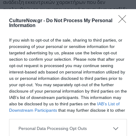
ανάδειξη εκκεντρικών χαρακτήρων που δεν
ακολουθούν το κινηματογραφικά αναμενόμενο ταξίδι
του ήρωα, το πρώτο πρόγραμμα θέλει να εμβαθύνει
CultureNow.gr -
Do Not Process My Personal
στην πολυπλοκότητα της ηθικής, των κινήτρων, και
Information
των συμπεριφορών που ξεφεύγουν από μια
κανονικότητα. Από την άλλη πλευρά, το πρόγραμμα «it’s
If you wish to opt-out of the sale, sharing to third parties, or
all fun and games (until you get caught)», εξερευνά
processing of your personal or sensitive information for
περιπαικτικά την ανθρώπινη τάση να αφηνόμαστε
targeted advertising by us, please use the below opt-out
section to confirm your selection. Please note that after your
αφελώς σε λάθη, ψέματα και πλεκτάνες που μας κάνουν,
opt-out request is processed you may continue seeing
σε μια πρώτη ανάγνωση, την ζωή ευκολότερη. Τι
interest-based ads based on personal information utilized by
γίνεται όμως όταν δεν σκεφτόμαστε τις επικείμενες
us or personal information disclosed to third parties prior to
συνέπειες και αυτές καταλήγουν να εμφανιστούν
your opt-out. You may separately opt-out of the further
μπροστά μας και να αλλάξουν τα πάντα;
disclosure of your personal information by third parties on the
IAB’s list of downstream participants. This information may
Ταινίες διαφορετικών ειδών, αισθητικής και τεχνικών,
also be disclosed by us to third parties on the
IAB’s List of
πλέκουν το φετινό πρόγραμμα του Φεστιβαλ
Downstream Participants
that may further disclose it to other
third parties.
Κινηματογραφου Σαντορινης κι εμείς προσκαλούμε το
κοινό να αφουγκραστεί τις τρέχουσες ανησυχίες και
Personal Data Processing Opt Outs
σκέψεις νέων δημιουργών ανά τον κόσμο και να γίνει