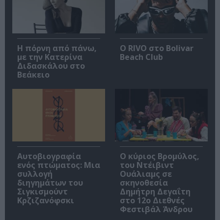
Η πόρνη από πάνω,
Ο RIVO στο Bolivar
με την Κατερίνα
Beach Club
Διδασκάλου στο
Βεάκειο
Αυτοβιογραφία
O κύριος Βρομύλος,
ενός πτώματος: Μια
του Ντέιβιντ
συλλογή
Ουάλιαμς σε
διηγημάτων του
σκηνοθεσία
Σιγκισμούντ
Δημήτρη Δεγαΐτη
Κρζιζανόφσκι
στο 12ο Διεθνές
Φεστιβάλ Άνδρου