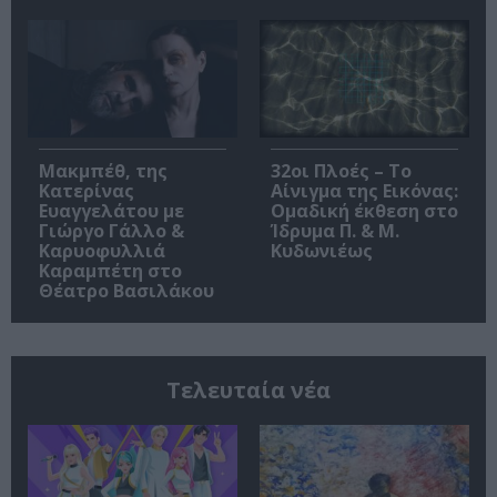
Μακμπέθ, της
32οι Πλοές – Το
Κατερίνας
Αίνιγμα της Εικόνας:
Ευαγγελάτου με
Ομαδική έκθεση στο
Γιώργο Γάλλο &
Ίδρυμα Π. & Μ.
Καρυοφυλλιά
Κυδωνιέως
Καραμπέτη στο
Θέατρο Βασιλάκου
Τελευταία νέα