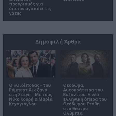
προορισμός για
όποιον αγαπάει τις
γάτες
Δημοφιλή Άρθρα
O «Οιδίποδας» του
Θεοδώρα,
Ρόμπερτ Άικ ξανά
Αυτοκράτειρα του
στη Στέγη – Με τους
Βυζαντίου: Η νέα
Νίκο Κουρή & Μαρία
ελληνική όπερα του
Κεχαγιόγλου
Θεόδωρου Στάθη
στο θέατρο
Ολύμπια