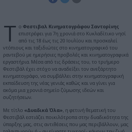
Τ
ο
Φεστιβαλ Κινηματογράφου Σαντορίνης
επιστρέφει για 7η χρονιά στο Κυκλαδίτικο νησί
από τις 18 έως τις 20 Ιουλίου και προσκαλεί
ντόπιους και ταξιδιώτες στο κινηματογραφικό του
ραντεβού με ημερήσιες προβολές και κινηματογραφικά
εργαστήρια. Μέσα από τις δράσεις του, το τριήμερο
Φεστιβάλ έχει στόχο να αναδείξει τον ανεξάρτητο
κινηματογράφο, να συμβάλλει στην κινηματογραφική
εκπαίδευση της νέας γενιάς καθώς και να γίνει για
ακόμα μια χρονιά σημείο ζύμωσης ιδεών και
συζητήσεων.
Με τίτλο
«Δυαδικά Όλα»
, η φετινή θεματική του
Φεστιβάλ εστιάζει ποικιλότροπα στην δυαδικότητα της
ύπαρξης μας, στις αντιθέσεις που μας περιβάλλουν, μας
ταλαιπωρούν ή – αν είμαστε τυχεροί- κάνουν την ζωή