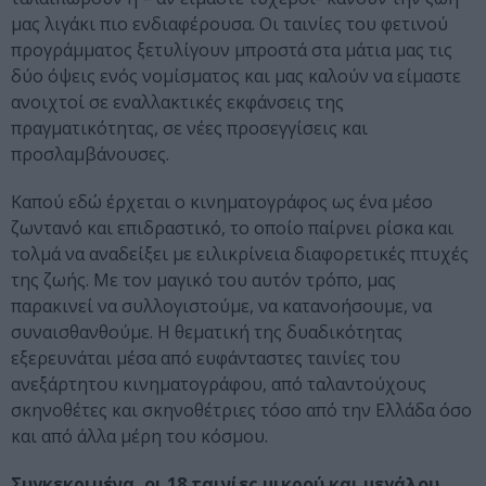
μας λιγάκι πιο ενδιαφέρουσα. Οι ταινίες του φετινού
προγράμματος ξετυλίγουν μπροστά στα μάτια μας τις
δύο όψεις ενός νομίσματος και μας καλούν να είμαστε
ανοιχτοί σε εναλλακτικές εκφάνσεις της
πραγματικότητας, σε νέες προσεγγίσεις και
προσλαμβάνουσες.
Καπού εδώ έρχεται ο κινηματογράφος ως ένα μέσο
ζωντανό και επιδραστικό, το οποίο παίρνει ρίσκα και
τολμά να αναδείξει με ειλικρίνεια διαφορετικές πτυχές
της ζωής. Με τον μαγικό του αυτόν τρόπο, μας
παρακινεί να συλλογιστούμε, να κατανοήσουμε, να
συναισθανθούμε. Η θεματική της δυαδικότητας
εξερευνάται μέσα από ευφάνταστες ταινίες του
ανεξάρτητου κινηματογράφου, από ταλαντούχους
σκηνοθέτες και σκηνοθέτριες τόσο από την Ελλάδα όσο
και από άλλα μέρη του κόσμου.
Συγκεκριμένα, οι 18 ταινίες μικρού και μεγάλου