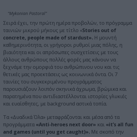
“Mykonian Pastoral”
Σειρά έχει, την πρώτη ημέρα προβολών, το πρόγραμμα
ταινιών μικρού μήκους με τίτλο «
Stories out of
concrete, people made of stardust».
Η μουντή
καθημερινότητα, οι γρήγοροι ρυθμοί μιας πόλης, η
βιαιότητα και οι απρόσωπες συσχετίσεις με τους
άλλους ανθρώπους πολλές φορές μας κάνουν να
ξεχνάμε την ομορφιά του ανθρώπινου νου και τις
θετικές μας προεκτάσεις ως κοινωνικά όντα. Οι 7
ταινίες του συγκεκριμένου προγράμματος
παρουσιάζουν λοιπόν σκηνικά άχρωμα, βρώμικα και
παρατημένα που αντιδιαστέλλονται ιστορίες γλυκιές
και ευαίσθητες, με background αστικά τοπία.
Τα «Δυαδικά Όλα» μεταφράζονται και μέσα από τα
προγράμματα
«Anti-heroes next door»
και
«it’s all fun
and games (until you get caught)».
Με σκοπό την