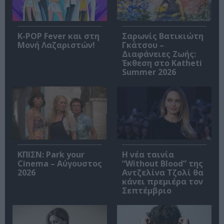
K-POP Fever και στη
Σαρωνίς Βατικιώτη
Μονή Λαζαριστών!
Γκάτσου –
Διαφάνειες Ζωής:
Έκθεση στο Katheti
Summer 2026
ΚΠΙΣΝ: Park your
Η νέα ταινία
Cinema – Αύγουστος
“Without Blood” της
2026
Αντζελίνα Τζολί θα
κάνει πρεμιέρα τον
Σεπτέμβριο