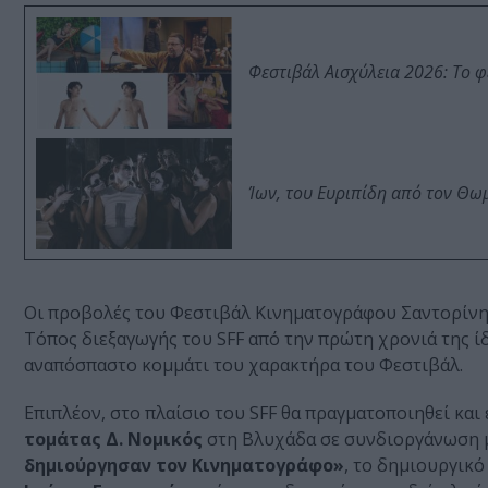
Φεστιβάλ Αισχύλεια 2026: Το 
Ίων, του Ευριπίδη από τον Θ
Οι προβολές του Φεστιβάλ Κινηματογράφου Σαντορίνης
Τόπος διεξαγωγής του SFF από την πρώτη χρονιά της ί
αναπόσπαστο κομμάτι του χαρακτήρα του Φεστιβάλ.
Επιπλέον, στο πλαίσιο του SFF θα πραγματοποιηθεί και
τομάτας Δ. Νομικός
στη Βλυχάδα σε συνδιοργάνωση μ
δημιούργησαν τον Κινηματογράφο»
, το δημιουργικ