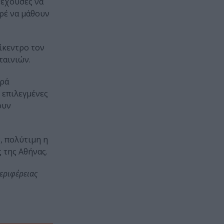
τέχουσες να
ρέ να μάθουν
ίκεντρο τον
ταινιών.
ιρά
 επιλεγμένες
ουν
, πολύτιμη η
 της Αθήνας.
εριφέρειας