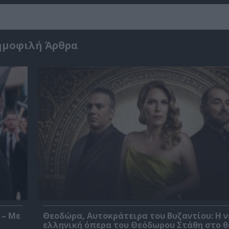
ημοφιλή Άρθρα
 – Με
Θεοδώρα, Αυτοκράτειρα του Βυζαντίου: Η ν
ελληνική όπερα του Θεόδωρου Στάθη στο 