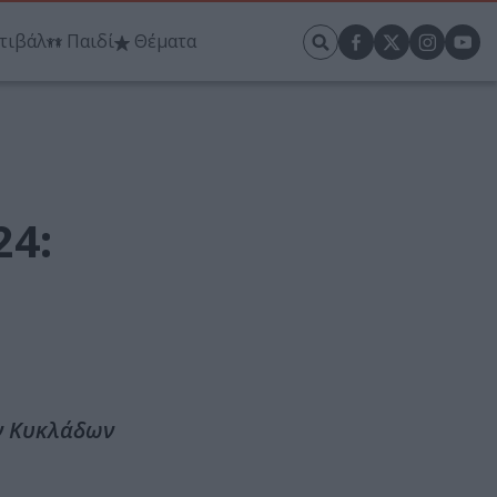
τιβάλ
Παιδί
Θέματα
24:
ων Κυκλάδων