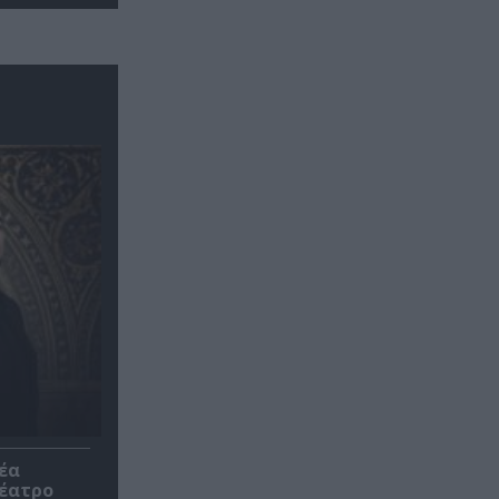
έα
θέατρο