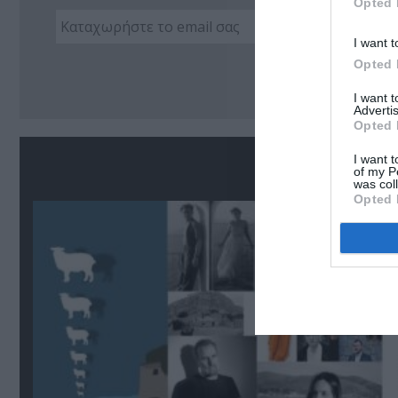
Opted 
I want t
Ακο
Opted 
I want 
Advertis
Opted 
I want t
Σ
of my P
was col
Opted 