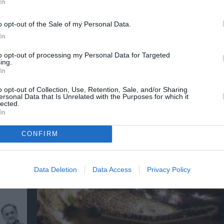
In
o opt-out of the Sale of my Personal Data.
λουθήστε το Culturenow.gr
In
to opt-out of processing my Personal Data for Targeted
ing.
In
o opt-out of Collection, Use, Retention, Sale, and/or Sharing
χετικά Άρθρα
ersonal Data that Is Unrelated with the Purposes for which it
lected.
In
CONFIRM
Data Deletion
Data Access
Privacy Policy