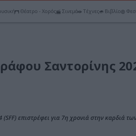
υσική
Θέατρο - Χορός
Σινεμά
Τέχνες
Βιβλίο
Φεσ
ράφου Σαντορίνης 20
 (SFF) επιστρέφει για 7η χρονιά στην καρδιά τ