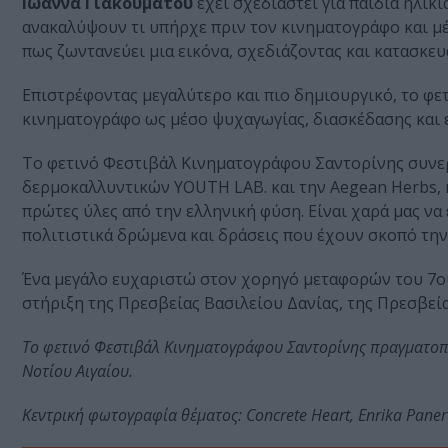
Ιωάννα Γιακουμάτου
έχει σχεδιαστεί για παιδιά ηλικί
ανακαλύψουν τι υπήρχε πριν τον κινηματογράφο και μέ
πως ζωντανεύει μια εικόνα, σχεδιάζοντας και κατασκευά
Επιστρέφοντας μεγαλύτερο και πιο δημιουργικό, το φε
κινηματογράφο ως μέσο ψυχαγωγίας, διασκέδασης και ε
Το φετινό Φεστιβάλ Κινηματογράφου Σαντορίνης συνερ
δερμοκαλλυντικών ΥOUTH LAB. και την Aegean Herbs, η
πρώτες ύλες από την ελληνική φύση. Είναι χαρά μας ν
πολιτιστικά δρώμενα και δράσεις που έχουν σκοπό τη
Ένα μεγάλο ευχαριστώ στον χορηγό μεταφορών του 7ου
στήριξη της Πρεσβείας Βασιλείου Δανίας, της Πρεσβεία
Το φετινό Φεστιβάλ Κινηματογράφου Σαντορίνης πραγματοπο
Νοτίου Αιγαίου.
Κεντρική φωτογραφία θέματος: Concrete Heart, Enrika Panero