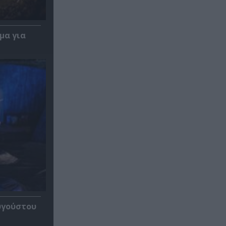
μα για
υγούστου