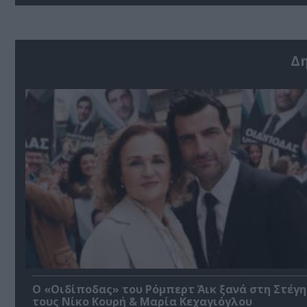
Δ
O «Οιδίποδας» του Ρόμπερτ Άικ ξανά στη Στέγη
τους Νίκο Κουρή & Μαρία Κεχαγιόγλου