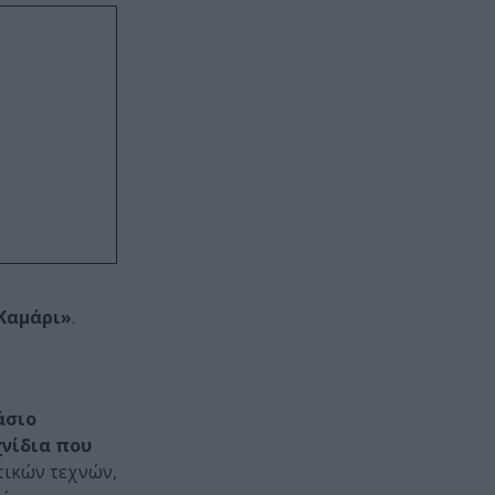
 Καμάρι»
.
άσιο
νίδια που
τικών τεχνών,