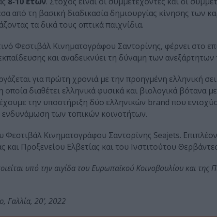
ας
8-10 ετών
. Στόχος είναι οι συμμετέχοντες και οι συμμε
σα από τη βασική διαδικασία δημιουργίας κίνησης των κα
ζοντας τα δικά τους οπτικά παιχνίδια.
τινό Φεστιβάλ Κινηματογράφου Σαντορίνης, φέρνει στο επ
κπαίδευσης και αναδεικνύει τη δύναμη των ανεξάρτητων 
γάζεται για πρώτη χρονιά με την προηγμένη ελληνική σε
 οποία διαθέτει ελληνικά φυσικά και βιολογικά βότανα με
α έχουμε την υποστήριξη δύο ελληνικών brand που ενισχύ
ν ενδυνάμωση των τοπικών κοινοτήτων.
 Φεστιβάλ Κινηματογράφου Σαντορίνης Seajets. Επιπλέον
ς και Προξενείου Ελβετίας και του Ινστιτούτου Θερβάντες
ιείται υπό την αιγίδα του Ευρωπαϊκού Κοινοβουλίου και της Π
, Γαλλία, 20′, 2022