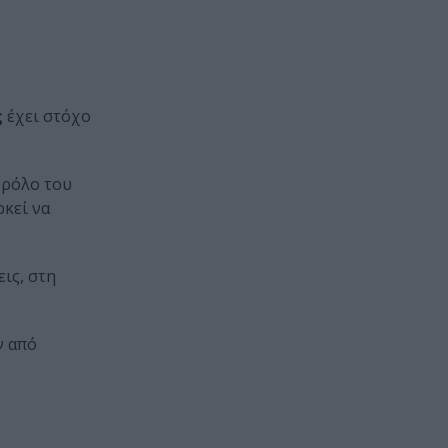
ς
έχει στόχο
 ρόλο του
κεί να
ις, στη
ν από