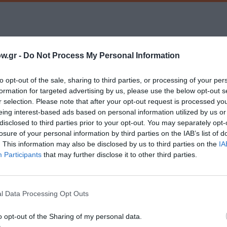
w.gr -
Do Not Process My Personal Information
μάθετε πρώτοι όλες τις ειδήσεις
to opt-out of the sale, sharing to third parties, or processing of your per
ολιτισμό στο
Culturenow.gr
formation for targeted advertising by us, please use the below opt-out s
r selection. Please note that after your opt-out request is processed y
r
Δες
eing interest-based ads based on personal information utilized by us or
disclosed to third parties prior to your opt-out. You may separately opt-
losure of your personal information by third parties on the IAB’s list of
. This information may also be disclosed by us to third parties on the
IA
Participants
that may further disclose it to other third parties.
ΕΛΛΗΝΙΚΕΣ ΤΑΙΝΙΕΣ
ΚΑΛΟΚΑΙΡΙΝΑ ΦΕΣΤΙΒΑΛ
ΜΙΚΡΟΥ ΜΗΚΟΥΣ
l Data Processing Opt Outs
o opt-out of the Sharing of my personal data.
νη και τον Πολιτισμό!