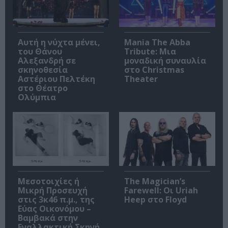
Αυτή η νύχτα μένει,
Mania The Abba
του Θάνου
Tribute: Μια
Αλεξανδρή σε
μοναδική συναυλία
σκηνοθεσία
στο Christmas
Αστέριου Πελτέκη
Theater
στο Θέατρο
Ολύμπια
Μεσοτοιχίες ή
The Magician’s
Μικρή Προσευχή
Farewell: Οι Uriah
στις 3κ46 π.μ., της
Heep στο Floyd
Εύας Οικονόμου –
Βαμβακά στην
Εναλλακτική Σκηνή