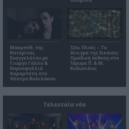
Μακμπέθ, της
32οι Πλοές – Το
Κατερίνας
Αίνιγμα της Εικόνας:
Ευαγγελάτου με
Ομαδική έκθεση στο
Γιώργο Γάλλο &
Ίδρυμα Π. & Μ.
Καρυοφυλλιά
Κυδωνιέως
Καραμπέτη στο
Θέατρο Βασιλάκου
Τελευταία νέα