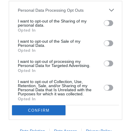
Ταμεία του Εθνικού Θεάτρου | Τηλ.: 210.5288170-171,
210.7234567 (μέσω πιστωτικής κάρτας) και στο www.n-
Personal Data Processing Opt Outs
t.gr | www.ticketservices.gr
I want to opt-out of the Sharing of my
personal data.
Πληροφορίες / Κρατήσεις:
Opted In
www.n-t.gr
I want to opt-out of the Sale of my
Personal Data.
Opted In
Ακολουθήστε το Culturenow.gr στο
Google News
και
I want to opt-out of processing my
μάθετε πρώτοι όλες τις ειδήσεις
Personal Data for Targeted Advertising.
Opted In
Δείτε όλα τα
τελευταία νέα
για την Τέχνη και τον
Πολιτισμό στο
Culturenow.gr
I want to opt-out of Collection, Use,
Retention, Sale, and/or Sharing of my
Personal Data that Is Unrelated with the
Purposes for which it was collected.
Νέοι Διαγωνισμοί
❯
Opted In
CONFIRM
Tags
ΑΜΑΛΙΑ ΜΠΕΝΕΤ
ΓΕΡΑΣΙΜΟΣ ΕΥΑΓΓΕΛΑΤΟΣ