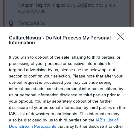
Τετάρτη, Πέμπτη, Παρασκευή, Σάββατο στις 21:00,
Κυριακή 18:00
Τοποθεσία:
Εθνικό Θέατρο - Σκηνή Νίκος Κούρκουλος, Αγίου
CultureNow.gr -
Do Not Process My Personal
Κωνσταντίνου 22-24, Αθήνα
Information
Εθνικό Θέατρο – Νέα Σκηνή «Νίκος Κούρκουλος»
If you wish to opt-out of the sale, sharing to third parties, or
processing of your personal or sensitive information for
Eισιτήρια:
targeted advertising by us, please use the below opt-out
section to confirm your selection. Please note that after your
Τετάρτη, Πέμπτη ενιαία τιμή 15€, Παρασκευή ενιαία
opt-out request is processed you may continue seeing
τιμή 13€, Σάββατο, Κυριακή ενιαία τιμή 18€, Ειδικές
interest-based ads based on personal information utilized by
τιμές: Φοιτητικό-Νεανικό 10€ (κάθε Πέμπτη), Ανω 65
us or personal information disclosed to third parties prior to
ετών 10€ (κάθε Τετάρτη), Κάρτα ανεργίας 5€ (κάθε
your opt-out. You may separately opt-out of the further
Τετάρτη και Πέμπτη), ΑΜΕΑ 5€ και συνοδός 5€
disclosure of your personal information by third parties on the
(καθημερινά & Σαββατοκύριακο), Πολύτεκνοι 10€
IAB’s list of downstream participants. This information may
(καθημερινά & Σαββατοκύριακο)
also be disclosed by us to third parties on the
IAB’s List of
Downstream Participants
that may further disclose it to other
Προπώληση:
third parties.