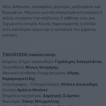
Νέοι άνθρωποι, ανασφαλείς φιγούρες, φοβισμένοι και
θυμωμένοι. Ψάχνουν μια νέα επαγγελματική ευκαιρία ή
απλώς κυνηγούν την επιβίωση. Ο καθένας τους μια
ξεχωριστή ιστορία. Κοινός παρονομαστής η ελπίδα
ενός καλύτερου αύριο και η νοσταλγία του χαμένου
ονείρου.
ΔΕΣ 3 ΦΩΤΟΓΡΑΦΙΕΣ
Ταυτότητα παράστασης
Κείμενο, Στίχοι τραγουδιών:
Γεράσιμος Ευαγγελάτος
Σκηνοθεσία:
Μίνως Θεοχάρης
Μουσική σύνθεση, Ενορχήστρωση:
Θέμης
Καραμουρατίδης
Σκηνογράφος – Ενδυματολόγος:
Ηλένια Δουλαδίρη
Κίνηση:
Αμάλια Μπένετ
Επιμέλεια ορχήστρας:
Δημήτρης Σιάμπος
Φωτισμοί:
Σάκης Μπιρμπίλης