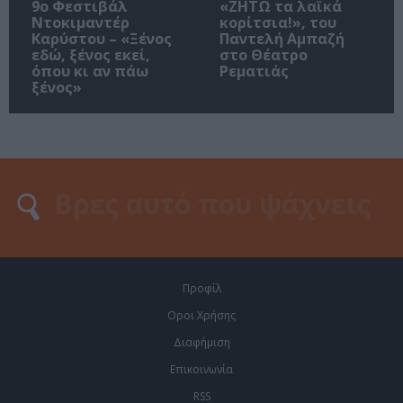
9ο Φεστιβάλ
«ΖΗΤΩ τα λαϊκά
Ντοκιμαντέρ
κορίτσια!», του
Καρύστου – «Ξένος
Παντελή Αμπαζή
εδώ, ξένος εκεί,
στο Θέατρο
όπου κι αν πάω
Ρεματιάς
ξένος»
Προφίλ
Οροι Χρήσης
Διαφήμιση
Επικοινωνία
RSS