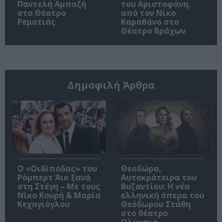
Παντελή Αμπαζή
του Αριστοφάνη,
στο Θέατρο
από τον Νίκο
Ρεματιάς
Καραθάνο στο
Θέατρο Βράχων
Δημοφιλή Άρθρα
O «Οιδίποδας» του
Θεοδώρα,
Ρόμπερτ Άικ ξανά
Αυτοκράτειρα του
στη Στέγη – Με τους
Βυζαντίου: Η νέα
Νίκο Κουρή & Μαρία
ελληνική όπερα του
Κεχαγιόγλου
Θεόδωρου Στάθη
στο θέατρο
Ολύμπια