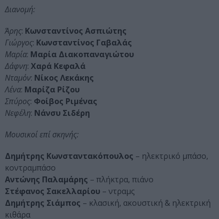
Διανομή:
Άρης
:
Κωνσταντίνος Ασπιώτης
Γιώργος
:
Κωνσταντίνος Γαβαλάς
Μαρία
:
Μαρία Διακοπαναγιώτου
Δάφνη
:
Χαρά Κεφαλά
Νταμόν
:
Νίκος Λεκάκης
Λένα
:
Μαρίζα Ρίζου
Σπύρος
:
Φοίβος Ριμένας
Νεφέλη
:
Νάνσυ Σιδέρη
Μουσικοί επί σκηνής:
Δημήτρης Κωνσταντακόπουλος
– ηλεκτρικό μπάσο,
κοντραμπάσο
Αντώνης Παλαμάρης
– πλήκτρα, πιάνο
Στέφανος Σακελλαρίου
– ντραμς
Δημήτρης Σιάμπος
– κλασική, ακουστική & ηλεκτρική
κιθάρα