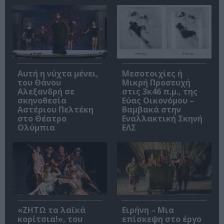
Αυτή η νύχτα μένει,
Μεσοτοιχίες ή
του Θάνου
Μικρή Προσευχή
Αλεξανδρή σε
στις 3κ46 π.μ., της
σκηνοθεσία
Εύας Οικονόμου –
Αστέριου Πελτέκη
Βαμβακά στην
στο Θέατρο
Εναλλακτική Σκηνή
Ολύμπια
ΕΛΣ
«ΖΗΤΩ τα λαϊκά
Ειρήνη – Μια
κορίτσια!», του
επίσκεψη στο έργο