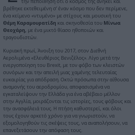
την πεποίθηση ότι ο κόσμος τής ανήκει και
βρέθηκε εκτεθειμένη σ’ έναν κόσμο που δεν περίμενε,
ένα κείμενο «ντυμένο» με στίχους και μουσική του
Θέμη Καραμουρατίδη
και σκηνοθεσία του
Μίνωα
Θεοχάρη,
με ένα μικτό θίασο ηθοποιών και
τραγουδιστών.
Κυριακή πρωί, Άνοιξη του 2017, στον Διεθνή
Αερολιμένα «Ελευθέριος Βενιζέλος». Λίγο μετά την
ενεργοποίηση του Brexit, με τον φόβο των κλειστών
συνόρων και την απειλή μιας χαμένης τελευταίας
ευκαιρίας για απόδραση. Οκτώ πρόσωπα στην αίθουσα
αναμονής του αεροδρομίου, αποφασισμένα να
εγκαταλείψουν την Ελλάδα για ένα αβέβαιο μέλλον
στην Αγγλία, μοιράζονται τις ιστορίες, τους φόβους και
την ανασφάλειά τους. Η πτήση καθυστερεί, και όλοι
τους έχουν αρκετό χρόνο για να γνωριστούν, να
εξομολογηθούν τις σκέψεις τους, να αναπολήσουν, να
επανεξετάσουν την απόφαση τους.