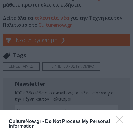
μάθετε πρώτοι όλες τις ειδήσεις
Δείτε όλα τα
τελευταία νέα
για την Τέχνη και τον
Πολιτισμό στο
Culturenow.gr
Νέοι Διαγωνισμοί
❯
Tags
ΞΕΝΕΣ ΤΑΙΝΙΕΣ
ΠΕΡΙΠΕΤΕΙΑ - ΑΣΤΥΝΟΜΙΚΟ
Newsletter
Κάθε βδομάδα στο e-mail σας τα τελευταία νέα για
την Τέχνη και τον Πολιτισμό!
CultureNow.gr -
Do Not Process My Personal
Information