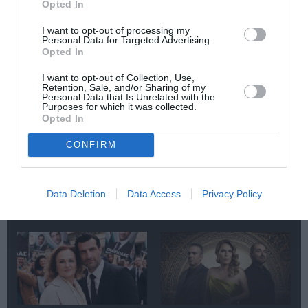
Opted In
I want to opt-out of processing my
Personal Data for Targeted Advertising.
Opted In
Η απίστευτη
Ο Πέδρο Πασκάλ
I want to opt-out of Collection, Use,
ιστορία του
παίζει τσέλο στη
Retention, Sale, and/or Sharing of my
Σιλβέστερ Σταλόνε
νέα ταινία
Personal Data that Is Unrelated with the
Purposes for which it was collected.
στο “I Play Rocky”
“Behemoth!” του
Opted In
του Πίτερ Φαρέλι
Τόνι Γκίλροϊ
(πρώτο τρέιλερ)
(teaser)
CONFIRM
Data Deletion
Data Access
Privacy Policy
Δημοφιλή Άρθρα