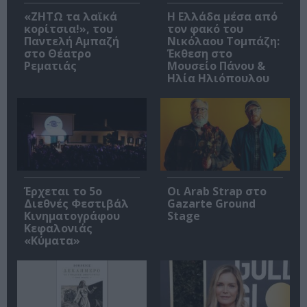
«ΖΗΤΩ τα λαϊκά
Η Ελλάδα μέσα από
κορίτσια!», του
τον φακό του
Παντελή Αμπαζή
Νικόλαου Τομπάζη:
στο Θέατρο
Έκθεση στο
Ρεματιάς
Μουσείο Πάνου &
Ηλία Ηλιόπουλου
Έρχεται το 5ο
Οι Arab Strap στο
Διεθνές Φεστιβάλ
Gazarte Ground
Κινηματογράφου
Stage
Κεφαλονιάς
«Κύματα»