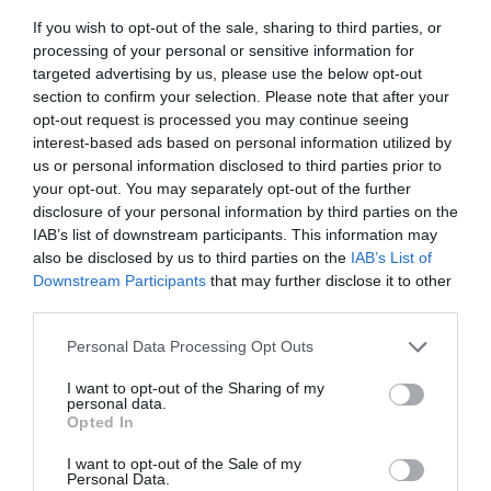
Ακολουθήστε το Culturenow.gr
If you wish to opt-out of the sale, sharing to third parties, or
processing of your personal or sensitive information for
targeted advertising by us, please use the below opt-out
section to confirm your selection. Please note that after your
opt-out request is processed you may continue seeing
Σχετικά Άρθρα
interest-based ads based on personal information utilized by
us or personal information disclosed to third parties prior to
your opt-out. You may separately opt-out of the further
disclosure of your personal information by third parties on the
IAB’s list of downstream participants. This information may
also be disclosed by us to third parties on the
IAB’s List of
Downstream Participants
that may further disclose it to other
third parties.
Ο Αλέξανδρος
Ο Ρόμπερτ Ντάουνι
Βούλγαρης
Τζούνιορ ως Doctor
Personal Data Processing Opt Outs
σκηνοθετεί το
Doom στο
“Σουέλ” της Ιωάννας
“Avengers:
I want to opt-out of the Sharing of my
Καρυστιάνη (teaser)
Doomsday” (πρώτο
personal data.
Opted In
τρέιλερ)
I want to opt-out of the Sale of my
Personal Data.