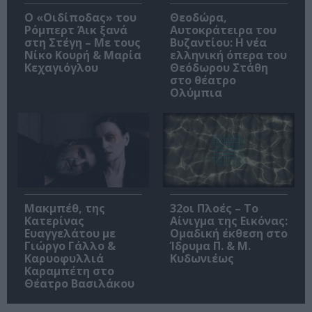
O «Οιδίποδας» του
Θεοδώρα,
Ρόμπερτ Άικ ξανά
Αυτοκράτειρα του
στη Στέγη – Με τους
Βυζαντίου: Η νέα
Νίκο Κουρή & Μαρία
ελληνική όπερα του
Κεχαγιόγλου
Θεόδωρου Στάθη
στο θέατρο
Ολύμπια
Μακμπέθ, της
32οι Πλοές – Το
Κατερίνας
Αίνιγμα της Εικόνας:
Ευαγγελάτου με
Ομαδική έκθεση στο
Γιώργο Γάλλο &
Ίδρυμα Π. & Μ.
Καρυοφυλλιά
Κυδωνιέως
Καραμπέτη στο
Θέατρο Βασιλάκου