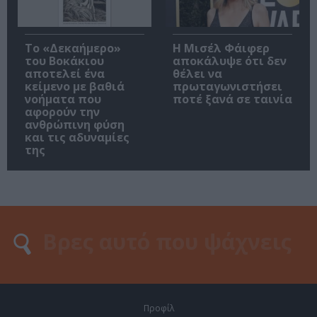
Το «Δεκαήμερο»
Η Μισέλ Φάιφερ
του Βοκάκιου
αποκάλυψε ότι δεν
αποτελεί ένα
θέλει να
κείμενο με βαθιά
πρωταγωνιστήσει
νοήματα που
ποτέ ξανά σε ταινία
αφορούν την
ανθρώπινη φύση
και τις αδυναμίες
της
Προφίλ