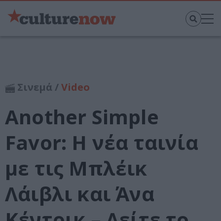
Σινεμά /
Video
Another Simple
Favor: Η νέα ταινία
με τις Μπλέικ
Λάιβλι και Άνα
Κέντρικ – Δείτε το