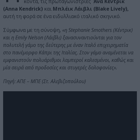
κοντά, τις πρωταγωνίστριες
Άνα Κέντρικ
(Anna Kendrick)
και
Μπλέικ Λάιβλι (Blake Lively),
αυτή τη φορά σε ένα ειδυλλιακό ιταλικό σκηνικό.
Σύμφωνα με τη σύνοψη,
«η Stephanie Smothers (Κέντρικ)
και η Emily Nelson (Λάιβλι) ξανασυναντιούνται για τον
πολυτελή γάμο της δεύτερης με έναν Ιταλό επιχειρηματία
στο πανέμορφο Κάπρι της Ιταλίας. Στον γάμο αναμένεται να
εμφανιστούν πολυάριθμοι λαμπεροί καλεσμένοι, καθώς και
μία σειρά από προδοσίες και στυγερές δολοφονίες».
Πηγή: ΑΠΕ – ΜΠΕ (Στ. Αλεβιζοπούλου)