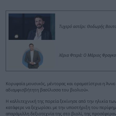
Τυχερό αστέρι: Θοδωρής Βουτσι
Χέρια Φτερά: Ο Μάριος Φραγκο
Κορυφαία μουσικός, μέντορας και οραματίστρια η Άννε
αδιαμφισβήτητη βασίλισσα του βιολιού».
Η καλλιτεχνική της πορεία ξεκίνησε από την ηλικία τ
κατάφερε να ξεχωρίσει με την υποστήριξη του περίφημ
απαράμιλλη δεξιοτεχνία της στο βιολί, της προσέφερα