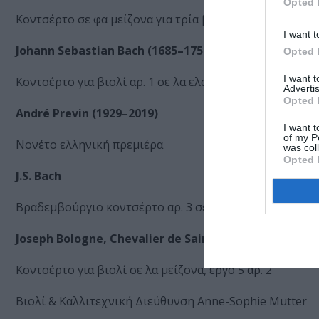
Opted 
Kοντσέρτο σε φα μείζονα για τρία βιολιά, ορχήστρα εγ
I want t
Johann Sebastian Bach (1685–1750)
Opted 
I want 
Κοντσέρτο για βιολί αρ. 1 σε λα ελάσσονα, BWV 1041
Advertis
Opted 
André Previn (1929–2019)
I want t
of my P
Νονέτο ελληνική πρεμιέρα
was col
Opted 
J.S. Bach
Βραδεμβούργιο κοντσέρτο αρ. 3 σε σολ μείζονα, BWV 1
Joseph Bologne, Chevalier de Saint-Georges (1745-17
Κοντσέρτο για βιολί σε λα μείζονα, έργο 5 αρ. 2
Βιολί & Καλλιτεχνική Διεύθυνση Anne-Sophie Mutter