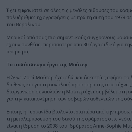
Έχει εμφανιστεί σε όλες τις μεγάλες αίθουσες του κόσ
πολυάριθμες ηχογραφήσεις με πρώτη αυτή του 1978 σε
του Βερολίνου.
Μερικοί από τους πιο σημαντικούς σύγχρονους μουσικο
έχουν συνθέσει περισσότερα από 30 έργα ειδικά για τη
πρεμιέρες.
Το πολύπλευρο έργο της Μούτερ
Η Άννε-Ζοφί Μούτερ έχει εδώ και δεκαετίες αφήσει το 
διεθνώς και για τη συνολική προσφορά της στις τέχνες
διοργάνωση συναυλιών η Μούτερ έχει συμβάλει στη σ
για την καταπολέμηση των σοβαρών ασθενειών της σύ
Επίσης η Γερμανίδα βιολονίστρια πέρα από την προσωπ
τη μεταλαμπάδευση του δικού της οράματος στις νεότερ
είναι η ίδρυση το 2008 του Ιδρύματος Anne-Sophie Mut