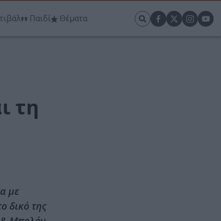
τιβάλ
Παιδί
Θέματα
ι τη
ια με
ο δικό της
ν & Μπολόν