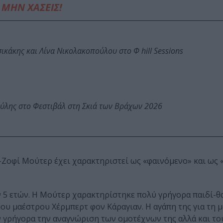
ΜΗΝ ΧΑΣΕΙΣ!
κάκης και Λίνα Νικολακοπούλου στο Φ hill Sessions
ύλης στο Φεστιβάλ στη Σκιά των Βράχων 2026
-Ζοφί Μούτερ έχει χαρακτηριστεί ως «φαινόμενο» και ως 
ων 5 ετών. Η Μούτερ χαρακτηρίστηκε πολύ γρήγορα παιδί-θ
ου μαέστρου Χέρμπερτ φον Κάραγιαν. Η αγάπη της για τη μ
ν γρήγορα την αναγνώριση των ομοτέχνων της αλλά και το