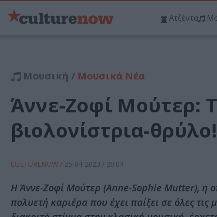
Ατζέντα
Μο
Μουσική /
Μουσικά Νέα
Άννε-Ζοφί Μούτερ: 
βιολονίστρια-θρύλο!
CULTURENOW
/
25-04-2023
/ 20:04
Η Άννε-Ζοφί Μούτερ (Anne-Sophie Mutter), η 
πολυετή καριέρα που έχει παίξει σε όλες τις 
διακριτό στίγμα στην κλασική μουσική, έρχετ