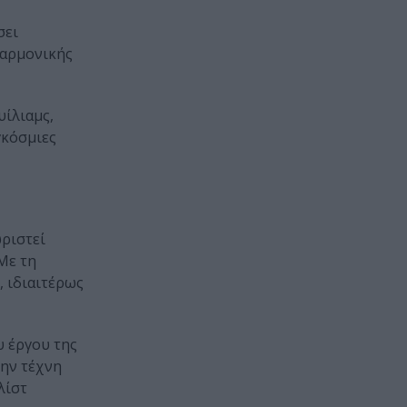
σει
λαρμονικής
υίλιαμς,
γκόσμιες
ωριστεί
Με τη
 ιδιαιτέρως
υ έργου της
την τέχνη
λίστ