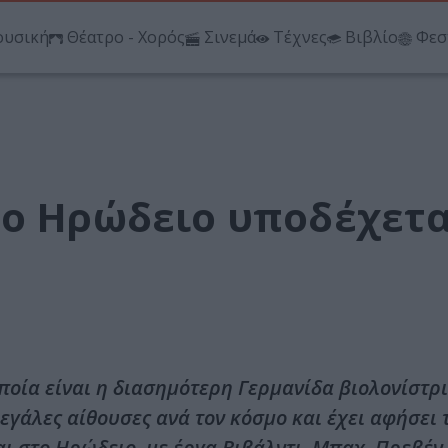
υσική
Θέατρο - Χορός
Σινεμά
Τέχνες
Βιβλίο
Φεσ
Το Ηρώδειο υποδέχετα
οποία είναι η διασημότερη Γερμανίδα βιολονίστρ
μεγάλες αίθουσες ανά τον κόσμο και έχει αφήσει τ
αι στο Ηρώδειο, με έργα Βιβάλντι, Μπαχ, Πρεβέ