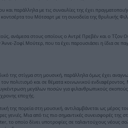
μου και παράλληλα με τις συναυλίες της έχει πραγματοποιή
 κοντσέρτα του Μότσαρτ με τη συνοδεία της θρυλικής Φι
ύς, ανάμεσα στους οποίους ο Αντρέ Πρεβέν και ο Τζον Ο
ν Άννε-Ζοφί Μούτερ, που τα έχει παρουσιάσει η ίδια σε πα
δικό της στίγμα στη μουσική, παράλληλα όμως έχει αναγν
, τον πολιτισμό και σε θέματα κοινωνικού ενδιαφέροντος. 
υγκέντρωση μεγάλων ποσών για φιλανθρωπικούς σκοπούς,
γχρονης εποχής.
ική της πορεία στη μουσική, αντιλαμβάνεται ως μέρος το
ες γενιές. Μια από τις πιο σημαντικές συνεισφορές της σ
ter, το οποίο δίνει υποτροφίες σε ταλαντούχους νέους σο