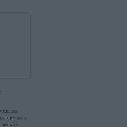
«η
αύμα και
ουσική και η
υ κοινού.