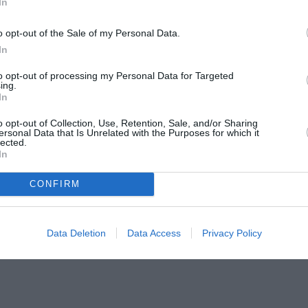
In
χόρδων και κοντίνουο, RV 551
o opt-out of the Sale of my Personal Data.
In
to opt-out of processing my Personal Data for Targeted
ing.
In
o opt-out of Collection, Use, Retention, Sale, and/or Sharing
ersonal Data that Is Unrelated with the Purposes for which it
lected.
In
CONFIRM
048
99)
Data Deletion
Data Access
Privacy Policy