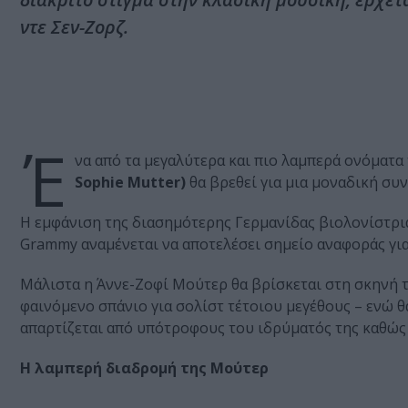
ντε Σεν-Ζορζ.
Έ
να από τα μεγαλύτερα και πιο λαμπερά ονόματα
Sophie Mutter)
θα βρεθεί για μια μοναδική συ
Η εμφάνιση της διασημότερης Γερμανίδας βιολονίστριας
Grammy αναμένεται να αποτελέσει σημείο αναφοράς για
Μάλιστα η Άννε-Ζοφί Μούτερ θα βρίσκεται στη σκηνή 
φαινόμενο σπάνιο για σολίστ τέτοιου μεγέθους – ενώ θ
απαρτίζεται από υπότροφους του ιδρύματός της καθώς 
Η λαμπερή διαδρομή της Μούτερ