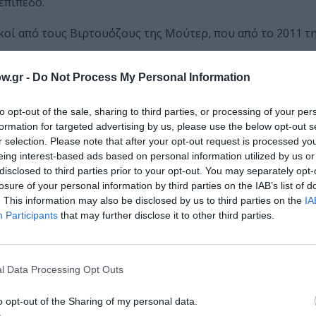
επίπεδο.
κοί από τους Βιρτουόζους της Μούτερ, που από το 2011 
w.gr -
Do Not Process My Personal Information
ρία κοντσέρτα
Μπαχ, Βιβάλντι
και
Ζοζέφ Μπολόν ντε Σα
to opt-out of the sale, sharing to third parties, or processing of your per
formation for targeted advertising by us, please use the below opt-out s
ή, ο οποίος έφερε το προσωνύμιο «Ιππότης του Αγίου Γε
r selection. Please note that after your opt-out request is processed y
μαύρης σκλάβας από τη Σενεγάλη, διακρίθηκε για τη δεξιοτ
eing interest-based ads based on personal information utilized by us or
Βολταίρος της Μουσικής».
disclosed to third parties prior to your opt-out. You may separately opt-
losure of your personal information by third parties on the IAB’s list of
ρωμένο στην ίδια Νονέτο (έργο μουσικής δωματίου για εν
. This information may also be disclosed by us to third parties on the
IA
ο και θα παρουσιαστεί για πρώτη φορά στην Ελλάδα.
Participants
that may further disclose it to other third parties.
ταξίδι στον κόσμο της κλασικής μουσικής σε μια μοναδικ
l Data Processing Opt Outs
o opt-out of the Sharing of my personal data.