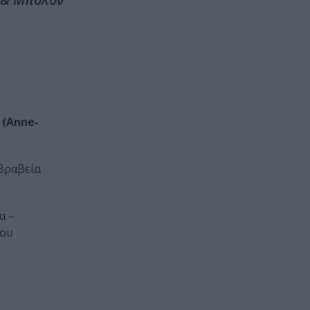
(Anne-
 βραβεία
α –
που