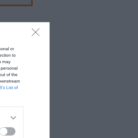
 εδώ!
❯
sonal or
ection to
ou may
 personal
out of the
ΦΕΙΣ
 downstream
B’s List of