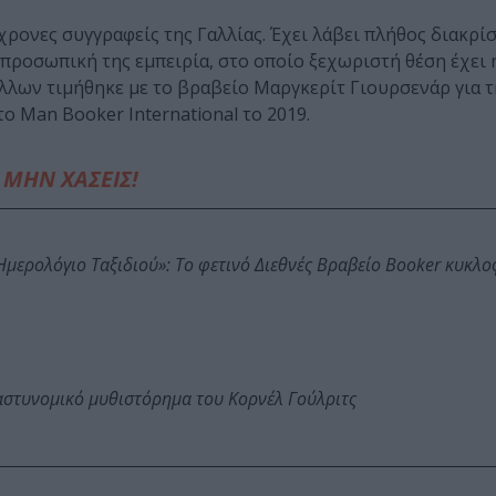
γχρονες συγγραφείς της Γαλλίας. Έχει λάβει πλήθος διακρί
προσωπική της εμπειρία, στο οποίο ξεχωριστή θέση έχει 
 άλλων τιμήθηκε με το βραβείο Μαργκερίτ Γιουρσενάρ για 
ο Man Booker International το 2019.
ΜΗΝ ΧΑΣΕΙΣ!
: Ημερολόγιο Ταξιδιού»: Το φετινό Διεθνές Βραβείο Booker κυκλ
αστυνομικό μυθιστόρημα του Κορνέλ Γούλριτς