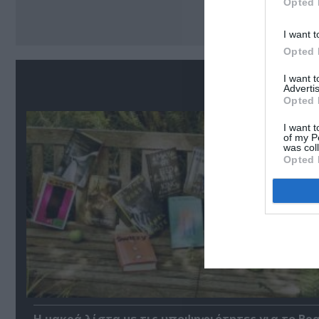
Opted 
I want t
Opted 
Σ
I want 
Advertis
Opted 
I want t
of my P
was col
Opted 
Η μακρά λίστα με τις υποψηφιότητες για το Βρ