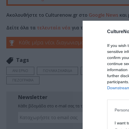
Ακολουθήστε το Culturenow.gr στο
Google News
και 
Δείτε όλα τα
τελευταία νέα
για την Τέχνη και τον Π
CultureNo
Κάθε μέρα νέοι διαγωνισμοί στο Culturenow.g
If you wish 
sensitive in
confirm you
Tags
continue se
information 
ΑΝΙ ΕΡΝΟ
ΓΙΟΥΛΙΚΑ ΣΚΑΦΙΔΑ
ΔΙΑΛΕΞΕΙΣ - ΟΜΙΛΙΕΣ
further disc
ΠΕΖΟΓΡΑΦΙΑ
participants
Downstream 
Newsletter
Κάθε βδομάδα στο e-mail σας τα τελευταία νέα για την Τέχ
Persona
I want t
Ακο