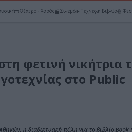
υσική
Θέατρο - Χορός
Σινεμά
Τέχνες
Βιβλίο
Φεσ
στη φετινή νικήτρια 
οτεχνίας στο Public
 Αθηνών, η διαδικτυακή πύλη για το βιβλίο Book P