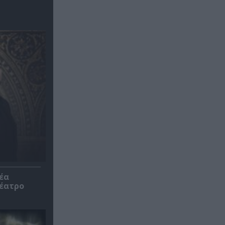
έα
θέατρο