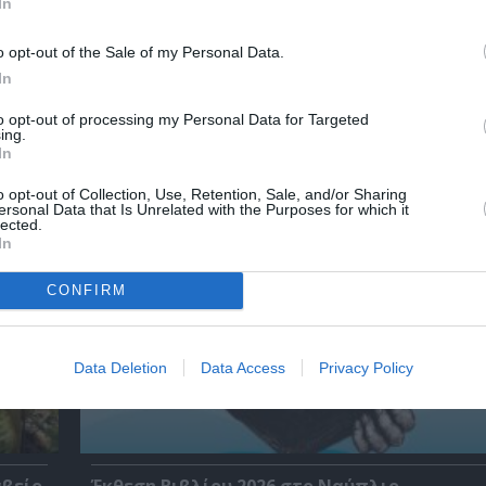
In
o opt-out of the Sale of my Personal Data.
In
χετικά Άρθρα
to opt-out of processing my Personal Data for Targeted
ing.
In
o opt-out of Collection, Use, Retention, Sale, and/or Sharing
ersonal Data that Is Unrelated with the Purposes for which it
lected.
In
CONFIRM
Data Deletion
Data Access
Privacy Policy
αβείο
Έκθεση Βιβλίου 2026 στο Ναύπλιο