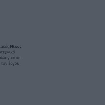
μιακός
Νίκος
οτεχνικό
υλλογικό και
α του έργου