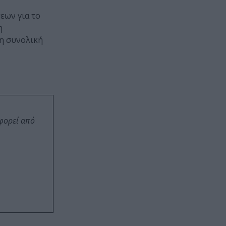
σεων για το
η
τη συνολική
οφορεί από