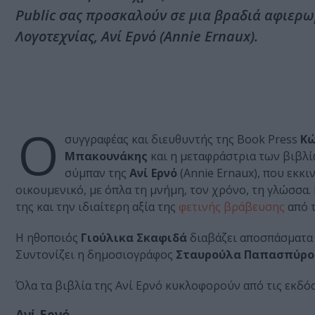
Public σας προσκαλούν σε μια βραδιά αφιερω
Λογοτεχνίας, Ανί Ερνό (Annie Ernaux).
Ο
συγγραφέας και διευθυντής της Book Press
Κώ
Μπακουνάκης
και η μεταφράστρια των βιβλί
σύμπαν της
Ανί Ερνό
(Annie Ernaux), που εκκι
οικουμενικό, με όπλα τη μνήμη, τον χρόνο, τη γλώσσα. 
της και την ιδιαίτερη αξία της
φετινής βράβευσης
από τ
Η ηθοποιός
Γιούλικα Σκαφιδά
διαβάζει αποσπάσματα 
Συντονίζει η δημοσιογράφος
Σταυρούλα Παπασπύρο
Όλα τα βιβλία της Ανί Ερνό κυκλοφορούν από τις εκδό
Ανί Ερνό