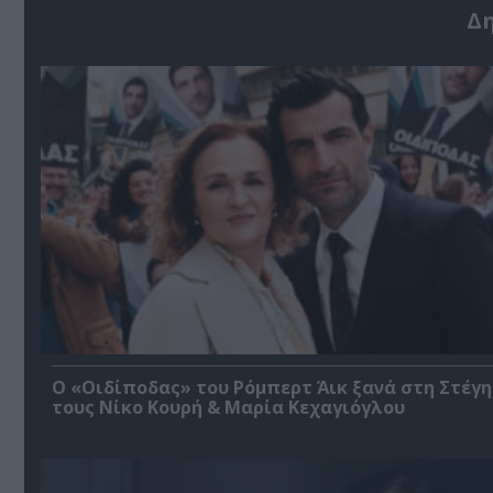
Δ
O «Οιδίποδας» του Ρόμπερτ Άικ ξανά στη Στέγη
τους Νίκο Κουρή & Μαρία Κεχαγιόγλου