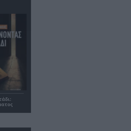
τάδι:
ματος