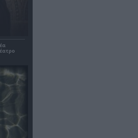
έα
θέατρο