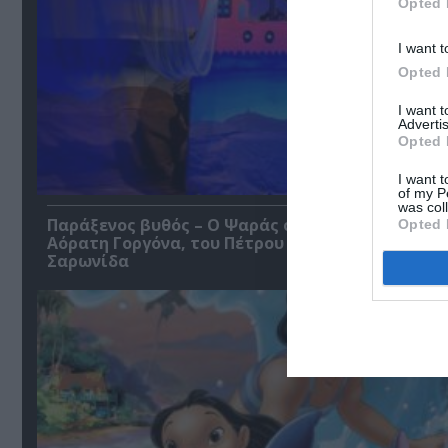
Opted 
I want t
Opted 
I want 
Advertis
Opted 
I want t
of my P
was col
Παράξενος βυθός – Ο Ψαράς ο Ποσειδώνας & η
Opted 
Αόρατη Γοργόνα, του Πέτρου Α. Καφαντόγια στη
Σαρωνίδα