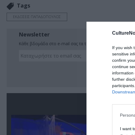
Tags
ΕΚΔΟΣΕΙΣ ΠΑΠΑΔΟΠΟΥΛΟΣ
CultureNo
Newsletter
Κάθε βδομάδα στο e-mail σας τα τελευταία νέα για την Τέχ
If you wish 
sensitive in
confirm you
continue se
Ακο
information 
further disc
participants
Downstream 
Σ
Persona
I want t