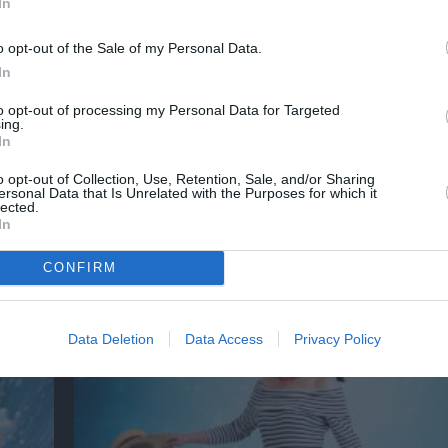
In
o opt-out of the Sale of my Personal Data.
In
to opt-out of processing my Personal Data for Targeted
ing.
In
o opt-out of Collection, Use, Retention, Sale, and/or Sharing
ersonal Data that Is Unrelated with the Purposes for which it
lected.
Μια φορά και ένας λύκος: Η Κοκκινοσκουφί
In
Ευριπίδειο Θέατρο Σαλαμίνας
CONFIRM
Data Deletion
Data Access
Privacy Policy