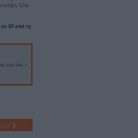
 συνέβη. Όλα
 σε 3D από τη
960-569-589-7
 εδώ!
❯