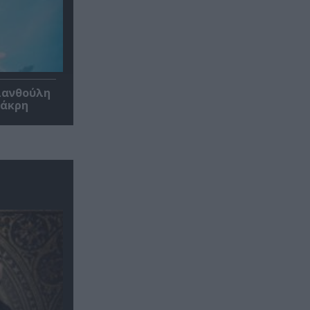
 Ξανθούλη
Μάκρη