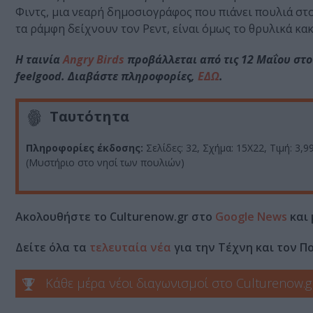
Φιντς, μια νεαρή δημοσιογράφος που πιάνει πουλιά στο
τα ράμφη δείχνουν τον Ρεντ, είναι όμως το θρυλικά κα
Η ταινία
Angry Birds
προβάλλεται από τις 12 Μαΐου στο
feelgood. Διαβάστε πληροφορίες,
ΕΔΩ
.
Ταυτότητα
Πληροφορίες έκδοσης:
Σελίδες: 32, Σχήμα: 15X22, Τιμή: 3,
(Μυστήριο στο νησί των πουλιών)
Ακολουθήστε το Culturenow.gr στο
Google News
και 
Δείτε όλα τα
τελευταία νέα
για την Τέχνη και τον Π
Κάθε μέρα νέοι διαγωνισμοί στο Culturenow.g