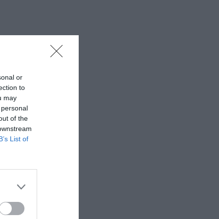
sonal or
ection to
ou may
 personal
out of the
 downstream
B’s List of