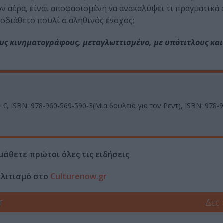
ν αέρα, είναι αποφασισμένη να ανακαλύψει τι πραγματικά
κοδιάθετο πουλί ο αληθινός ένοχος;
υς κινηματογράφους, μεταγλωττισμένο, με υπότιτλους και
99 €, ΙSBN: 978-960-569-590-3(Μια δουλειά για τον Ρεντ), ΙSBN: 978-
μάθετε πρώτοι όλες τις ειδήσεις
ολιτισμό στο
Culturenow.gr
r
Δες