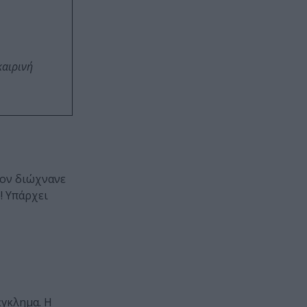
καιρινή
τον διώχνανε
! Υπάρχει
έγκλημα. Η