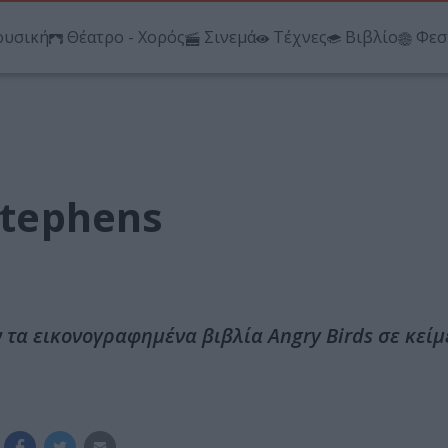
υσική
Θέατρο - Χορός
Σινεμά
Τέχνες
Βιβλίο
Φεσ
Stephens
τα εικονογραφημένα βιβλία Angry Birds σε κείμ