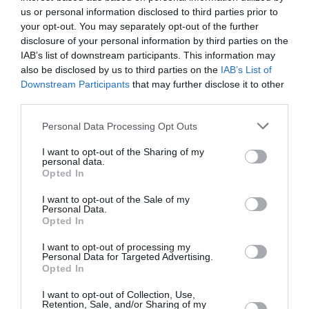
us or personal information disclosed to third parties prior to
your opt-out. You may separately opt-out of the further
Μετάφραση:
Κώστας Πολιτόπουλος
disclosure of your personal information by third parties on the
Σκηνοθεσία:
Γιάννης Νικολαϊδης
IAB’s list of downstream participants. This information may
Σκηνικά:
Γρηγόρης Ριζόπουλος-Γιώργος Ριζόπουλος
also be disclosed by us to third parties on the
IAB’s List of
Κοστούμια:
Ολγα Σχοινά
Downstream Participants
that may further disclose it to other
Μουσική:
Σταμάτης Παπαδάκης
third parties.
Φωτισμοί:
Στέφανος Κομιανός
Βοηθός σκηνοθέτη:
Σπύρος Κωνσταντούλας
Personal Data Processing Opt Outs
I want to opt-out of the Sharing of my
personal data.
Opted In
ΔΙΑΝΟΜΗ
I want to opt-out of the Sale of my
Personal Data.
Opted In
(με σειρά εμφάνισης)
I want to opt-out of processing my
Personal Data for Targeted Advertising.
Opted In
ΑΝΔΡΟΜΑΧΗ: Φωτεινή Φιλοσόφου
ΘΕΡΑΠΩΝ: Κώστας Λάσκος
I want to opt-out of Collection, Use,
ΤΡΟΦΟΣ: Κλημεντία Πιερράκου
Retention, Sale, and/or Sharing of my