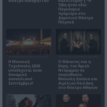
Θέατρο Λυκαβηττού
Καλλιτέχνη*] *Η
Ήβη ήταν εδώ:
Παγκόσμια
πρεμιέρα στο
Δημοτικό Θέατρο
Πειραιά
Η Μουσική
Ο Θάνατος και η
Τεχνόπολη 2026
Κόρη, του Άριελ
υποδέχεται έναν
Ντόρφμαν σε
δυναμικό
σκηνοθεσία
συναυλιακό
Μανώλη Δούνια και
Σεπτέμβριο!
Αιμίλιου Χειλάκη
στο Θέατρο Αθηνών