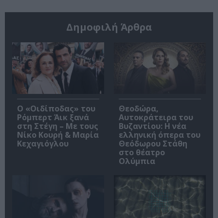
Δημοφιλή Άρθρα
O «Οιδίποδας» του
Θεοδώρα,
Ρόμπερτ Άικ ξανά
Αυτοκράτειρα του
στη Στέγη – Με τους
Βυζαντίου: Η νέα
Νίκο Κουρή & Μαρία
ελληνική όπερα του
Κεχαγιόγλου
Θεόδωρου Στάθη
στο θέατρο
Ολύμπια