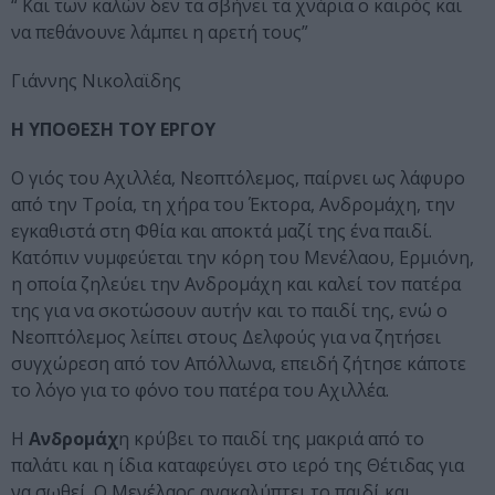
“ Και των καλών δεν τα σβήνει τα χνάρια ο καιρός και
να πεθάνουνε λάμπει η αρετή τους”
Γιάννης Νικολαϊδης
Η ΥΠΟΘΕΣΗ ΤΟΥ ΕΡΓΟΥ
Ο γιός του Αχιλλέα, Νεοπτόλεμος, παίρνει ως λάφυρο
από την Τροία, τη χήρα του Έκτορα, Ανδρομάχη, την
εγκαθιστά στη Φθία και αποκτά μαζί της ένα παιδί.
Κατόπιν νυμφεύεται την κόρη του Μενέλαου, Ερμιόνη,
η οποία ζηλεύει την Ανδρομάχη και καλεί τον πατέρα
της για να σκοτώσουν αυτήν και το παιδί της, ενώ ο
Νεοπτόλεμος λείπει στους Δελφούς για να ζητήσει
συγχώρεση από τον Απόλλωνα, επειδή ζήτησε κάποτε
το λόγο για το φόνο του πατέρα του Αχιλλέα.
Η
Ανδρομάχ
η κρύβει το παιδί της μακριά από το
παλάτι και η ίδια καταφεύγει στο ιερό της Θέτιδας για
να σωθεί. Ο Μενέλαος ανακαλύπτει το παιδί και