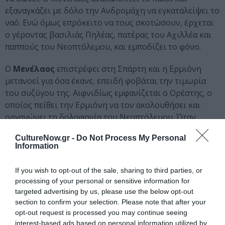
εξαναγκάζει με δόλο την Ανδρομάχη να εγκαταλείψει το
ναό. Ενώ όμως επρόκειτο να τους σκοτώσουν, έρχεται
ο γέροντας βασιλιάς Πηλέας, πατέρας του Αχιλλέα και
παππούς του Νεοπτόλεμου, και εμποδίζει το φόνο.
Ο
Μενέλαος
επιστρέφει στη Σπάρτη και η Ερμιόνη
μετανοεί για όσα έκανε, επειδή φοβάται την τιμωρία
του συζύγου της. Αιφνιδίως εμφανίζεται ο Ορέστης, ο
οποίος πείθει την Ερμιόνη να τον ακολουθήσει και
οργανώνει τη δολοφονία του Νεοπτόλεμου. Όταν
φέρνουν τον Νεοπτόλεμο νεκρό στο παλάτι και ενώ ο
CultureNow.gr -
Do Not Process My Personal
Πηλέας θρηνεί το θάνατό του, εμφανίζεται η θεά Θέτις
Information
και τον προστάζει να θάψει τον εγγονό του στους
Δελφούς και να στείλει την Ανδρομάχη με το γιό της
If you wish to opt-out of the sale, sharing to third parties, or
στη χώρα των Μολοσσών. Στον ίδιο αναγγέλλει ότι θα
processing of your personal or sensitive information for
γίνει αθάνατος και θα κατοικήσει μαζί της στο νησί των
targeted advertising by us, please use the below opt-out
Μακάρων.
section to confirm your selection. Please note that after your
opt-out request is processed you may continue seeing
interest-based ads based on personal information utilized by