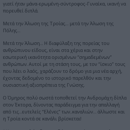
γιατί ήταν μάνα-ερωμένη-σύντροφος-Γυναίκα, ικανή να
πορευθεί διπλά.
Μετά την Άλωση της Τροίας… μετά την Άλωση της
Πόλης…
Μετά την Άλωση… Η διαφύλαξη της πορείας του
ανθρώπινου είδους, είναι στα χέρια και στην
εσωτερική ικανότητα ορισμένων “σημαδεμένων”
ανθρώπων. Αυτοί με τη στάση τους, με τον “ίσκιο” τους
που λέει ο λαός, χαράζουν το δρόμο για μια νέα αρχή,
έχοντας δεδομένο το ιστορικό παρελθόν και την
ουσιαστική αξιοπρέπεια της Γνώσης.
Ο Όμηρος πολύ σωστά τοποθετεί την Ανδρομάχη δίπλα
στον Έκτορα, δίνοντας παράδειγμα για την απαλλαγή
από τις…ευτελείς “Ελένες” των..καναλιών… άλλωστε και
η Τροία κοντά σε κανάλι βρίσκεται!