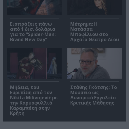
Εισπράξεις πάνω
Μέτρημα: Η
από 1 δισ. δολάρια
Νατάσσα
για το “Spider-Man:
Μποφίλιου στο
Brand New Day”
Αρχαίο Θέατρο Δίου
Μήδεια, του
Στάθης Γκότσης: Το
Ευριπίδη από τον
Μουσείο ως
Nikita Milivojević με
Δυναμικό Εργαλείο
την Καρυοφυλλιά
Κριτικής Μάθησης
Καραμπέτη στην
Κρήτη