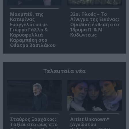
Μακμπέθ, της
32οι Πλοές – Το
Κατερίνας
Αίνιγμα της Εικόνας:
Ευαγγελάτου με
Ομαδική έκθεση στο
Γιώργο Γάλλο &
Ίδρυμα Π. & Μ.
Καρυοφυλλιά
Κυδωνιέως
Καραμπέτη στο
Θέατρο Βασιλάκου
Τελευταία νέα
Σταύρος Ξαρχάκος:
Artist Unknown*
Ταξίδι στο φως στο
[Αγνώστου