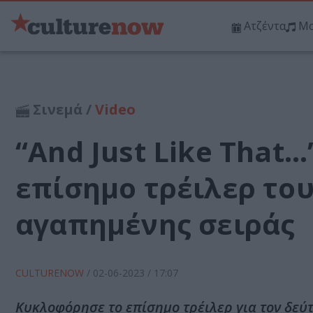
Ατζέντα
Μο
Σινεμά /
Video
“And Just Like That
επίσημο τρέιλερ το
αγαπημένης σειράς
CULTURENOW
/
02-06-2023
/ 17:07
Kυκλοφόρησε το επίσημο τρέιλερ για τον δεύτ