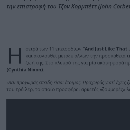
την επιστροφή του Τζον Κορμπέττ (John Corbet
Η
σειρά των 11 επεισοδίων
“And Just Like That
και ακολουθεί μεταξύ άλλων την προσπάθεια τ
ζωή της. Στο πλευρό της για μία ακόμη φορά 
(Cynthia Nixon)
.
«Δεν προχωράς επειδή είσαι έτοιμος. Προχωράς γιατί έχεις 
του τρέιλερ, το οποίο προσφέρει αρκετές «ζουμερές» λε