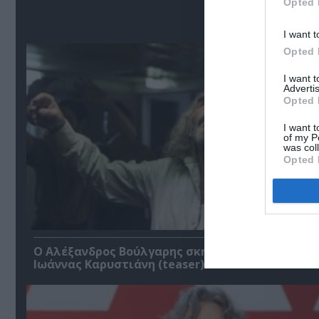
Opted 
Σ
I want t
Opted 
I want 
Advertis
Opted 
I want t
of my P
was col
Opted 
Ο Αλέξανδρος Βούλγαρης σκηνοθετεί το “Σουέλ”
Ιωάννας Καρυστιάνη (teaser)