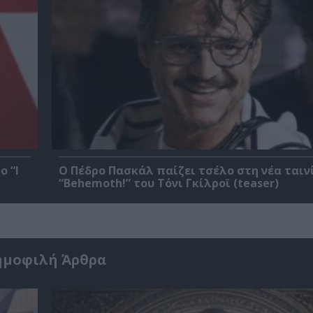
ο “I
Ο Πέδρο Πασκάλ παίζει τσέλο στη νέα ταιν
“Behemoth!” του Τόνι Γκίλροϊ (teaser)
ημοφιλή Άρθρα