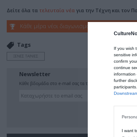
Δείτε όλα τα
τελευταία νέα
για την Τέχνη και τον Π
Κάθε μέρα νέοι διαγωνισμοί στο Culturenow.g
CultureNo
Tags
If you wish 
sensitive in
ΞΕΝΕΣ ΤΑΙΝΙΕΣ
confirm you
continue se
Newsletter
information 
further disc
Κάθε βδομάδα στο e-mail σας τα τελευταία νέα για την Τέχ
participants
Downstream 
Ακο
Persona
I want t