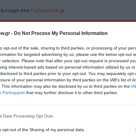
ολιτισμό στο
Culturenow.gr
r
Δες
w.gr -
Do Not Process My Personal Information
to opt-out of the sale, sharing to third parties, or processing of your per
formation for targeted advertising by us, please use the below opt-out s
r selection. Please note that after your opt-out request is processed y
eing interest-based ads based on personal information utilized by us or
disclosed to third parties prior to your opt-out. You may separately opt-
losure of your personal information by third parties on the IAB’s list of
νη και τον Πολιτισμό!
. This information may also be disclosed by us to third parties on the
IA
Participants
that may further disclose it to other third parties.
λουθήστε το Culturenow.gr
l Data Processing Opt Outs
o opt-out of the Sharing of my personal data.