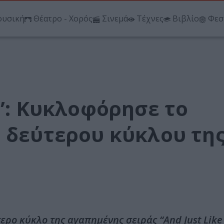
υσική
Θέατρο - Χορός
Σινεμά
Τέχνες
Βιβλίο
Φεσ
…”: Κυκλοφόρησε τo
υ δεύτερου κύκλου τη
ερο κύκλο της αγαπημένης σειράς “Αnd Just Like