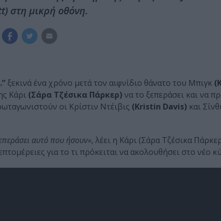
t) στη μικρή οθόνη.
…”
ξεκινά ένα χρόνο μετά τον αιφνίδιο θάνατο του Μπιγκ
(
ης Κάρι
(Σάρα Τζέσικα Πάρκερ)
να το ξεπεράσει και να π
πρωταγωνιστούν οι Κρίστιν Ντέιβις
(Kristin Davis)
και Σίνθ
ξεπεράσει αυτό που ήσουν»
, λέει η Κάρι (Σάρα Τζέσικα Πάρκε
πτομέρειες για το τι πρόκειται να ακολουθήσει στο νέο κ