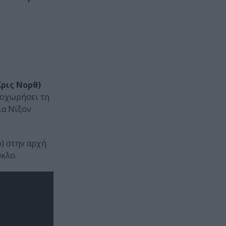
Κρις Νορθ)
ροχωρήσει τη
ια Νίξον
ρ) στην αρχή
ύκλο.