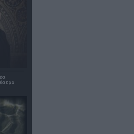
έα
θέατρο