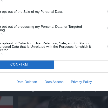
In
χετικά Άρθρα
o opt-out of the Sale of my Personal Data.
In
to opt-out of processing my Personal Data for Targeted
ing.
In
o opt-out of Collection, Use, Retention, Sale, and/or Sharing
ersonal Data that Is Unrelated with the Purposes for which it
lected.
In
CONFIRM
Data Deletion
Data Access
Privacy Policy
 της
Ο Ρόμπερτ Ντάουνι Τζούνιορ ως Doctor Do
“Avengers: Doomsday” (πρώτο τρέιλερ)