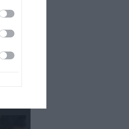
om στο