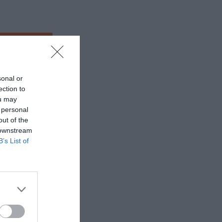
 εδώ!
❯
sonal or
ection to
ou may
 personal
out of the
 downstream
B’s List of