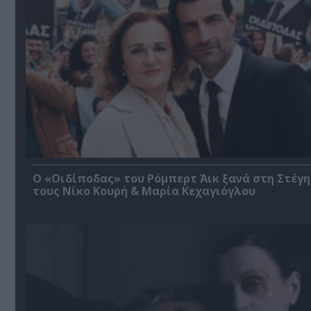
O «Οιδίποδας» του Ρόμπερτ Άικ ξανά στη Στέγη
τους Νίκο Κουρή & Μαρία Κεχαγιόγλου