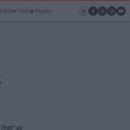
τιβάλ
Παιδί
Θέματα
ς
 That” με