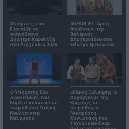
Άλκηστις, του
«DEADLIFT. Άρση
Ευριπίδη σε
θανάτου», της
σκηνοθεσία
Βαλέριας
Δημήτρη Καραντζά
Δημητριάδου στο
στα Αισχύλεια 2026
Θέατρο Εμπορικόν
Ο Υπηρέτης δύο
«Νίκος Ξυλούρης, ο
Αφεντάδων, του
Αρχάγγελος της
Κάρλο Γκολντόνι σε
Κρήτης», σε
σκηνοθεσία Γιάννη
σκηνοθεσία
Κακλέα στην
Νικορέστη
Καλαμάτα
Χανιωτάκη στο
Τεχνολογικό και
Πολιτιστικό Πάρκο