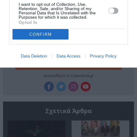
ΜΟΥΣΙΚΟΘΕΑΤΡΙΚΕΣ ΠΑΡΑΣΤΑΣΕΙΣ
I want to opt-out of Collection, Use,
Retention, Sale, and/or Sharing of my
Personal Data that Is Unrelated with the
Purposes for which it was collected.
Newsletter
Opted In
Κάθε βδομάδα στο e-mail σας τα τελευταία νέα για
CONFIRM
την Τέχνη και τον Πολιτισμό!
Data Deletion
Data Access
Privacy Policy
Ακολουθήστε το Culturenow.gr
Σχετικά Άρθρα