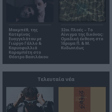
Μακμπέθ, της
32οι Πλοές – Το
Κατερίνας
Αίνιγμα της Εικόνας:
Ευαγγελάτου με
Ομαδική έκθεση στο
Γιώργο Γάλλο &
Ίδρυμα Π. & Μ.
Καρυοφυλλιά
Κυδωνιέως
Καραμπέτη στο
Θέατρο Βασιλάκου
Τελευταία νέα