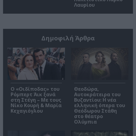
Λαυρίου
Δημοφιλή Άρθρα
O «Οιδίποδας» του
Θεοδώρα,
Ρόμπερτ Άικ ξανά
Αυτοκράτειρα του
στη Στέγη – Με τους
Βυζαντίου: Η νέα
Νίκο Κουρή & Μαρία
ελληνική όπερα του
Κεχαγιόγλου
Θεόδωρου Στάθη
στο θέατρο
Ολύμπια