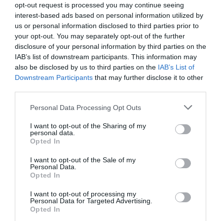
opt-out request is processed you may continue seeing
Πληροφορίες / Κρατήσεις:
interest-based ads based on personal information utilized by
us or personal information disclosed to third parties prior to
www.tch.gr
your opt-out. You may separately opt-out of the further
disclosure of your personal information by third parties on the
IAB’s list of downstream participants. This information may
Ακολουθήστε το Culturenow.gr στο
Google News
και
also be disclosed by us to third parties on the
IAB’s List of
μάθετε πρώτοι όλες τις ειδήσεις
Downstream Participants
that may further disclose it to other
third parties.
Δείτε όλα τα
τελευταία νέα
για την Τέχνη και τον
Πολιτισμό στο
Culturenow.gr
Personal Data Processing Opt Outs
I want to opt-out of the Sharing of my
Νέοι Διαγωνισμοί
❯
personal data.
Opted In
Tags
I want to opt-out of the Sale of my
Personal Data.
Opted In
ΑΝΤΩΝΗΣ ΚΑΦΕΤΖΟΠΟΥΛΟΣ
ΓΙΑΝΝΗΣ ΞΑΝΘΟΥΛΗΣ
ΘΕΑΤΡΙΚΕΣ ΠΑΡΑΣΤΑΣΕΙΣ 2017 - 2018
I want to opt-out of processing my
Personal Data for Targeted Advertising.
ΜΕΓΑΡΟ ΜΟΥΣΙΚΗΣ ΘΕΣΣΑΛΟΝΙΚΗΣ
ΜΙΝΩΣ ΘΕΟΧΑΡΗΣ
Opted In