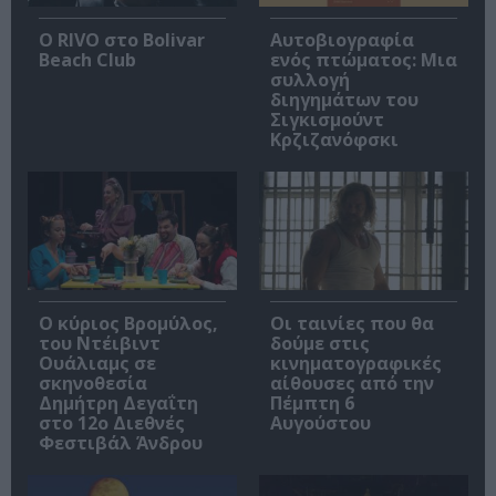
Ο RIVO στο Bolivar
Αυτοβιογραφία
Beach Club
ενός πτώματος: Μια
συλλογή
διηγημάτων του
Σιγκισμούντ
Κρζιζανόφσκι
O κύριος Βρομύλος,
Οι ταινίες που θα
του Ντέιβιντ
δούμε στις
Ουάλιαμς σε
κινηματογραφικές
σκηνοθεσία
αίθουσες από την
Δημήτρη Δεγαΐτη
Πέμπτη 6
στο 12ο Διεθνές
Αυγούστου
Φεστιβάλ Άνδρου