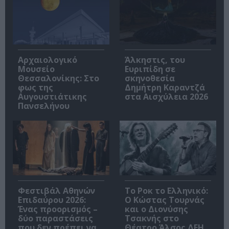
Αρχαιολογικό
Άλκηστις, του
Μουσείο
Ευριπίδη σε
Θεσσαλονίκης: Στο
σκηνοθεσία
φως της
Δημήτρη Καραντζά
Αυγουστιάτικης
στα Αισχύλεια 2026
Πανσελήνου
Φεστιβάλ Αθηνών
Το Ροκ το Ελληνικό:
Επιδαύρου 2026:
Ο Κώστας Τουρνάς
Ένας προορισμός –
και ο Διονύσης
δύο παραστάσεις
Τσακνής στο
που δεν πρέπει να
Θέατρο Άλσος ΔΕΗ