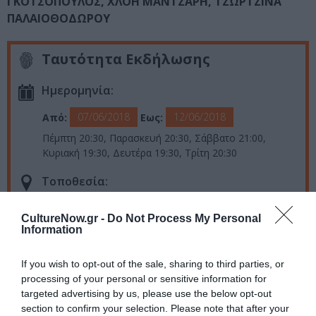
ΓΚΟΤΣΟΠΟΥΛΟΣ,
ΧΛΟΗ ΜΑΝΤΖΑΡΗ,
ΤΖΩΡΤΖΙΝΑ
ΠΑΛΑΙΟΘΟΔΩΡΟΥ
Ταυτότητα Εκδήλωσης
Ημερομηνία:
07/06/2018
12/06/2018
Από:
Εως:
Πέμπτη 20:30, Παρασκευή 20:30, Σάββατο 21:00,
Κυριακή 19:30, Δευτέρα 19:30, Τρίτη 20:30
Τοποθεσία:
Μέγαρο Μουσικής Θεσσαλονίκης, Θεσσαλονίκη
CultureNow.gr -
Do Not Process My Personal
Information
Μέγαρο Μουσικής Θεσσαλονίκης
If you wish to opt-out of the sale, sharing to third parties, or
Eισιτήρια:
processing of your personal or sensitive information for
targeted advertising by us, please use the below opt-out
VIP: 50€, Α ΖΩΝΗ: 38€, Β ΖΩΝΗ: 28€, Γ ΖΩΝΗ: 18€, Δ
section to confirm your selection. Please note that after your
ΖΩΝΗ: 13€