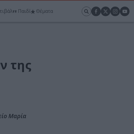
τιβάλ
Παιδί
Θέματα
ν της
είο Μαρία