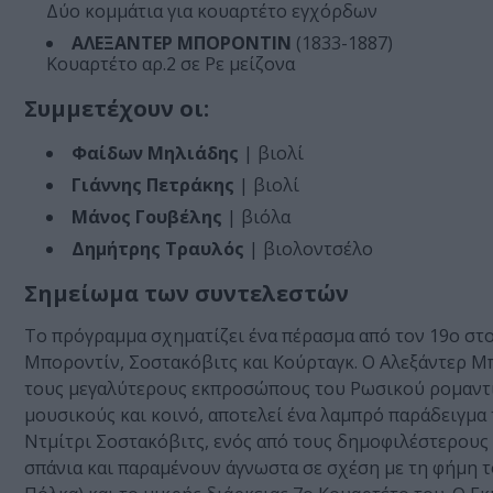
Δύο κομμάτια για κουαρτέτο εγχόρδων
ΑΛΕΞΑΝΤΕΡ
ΜΠΟΡΟΝΤΙΝ
(1833-1887)
Κουαρτέτο αρ.2 σε Ρε μείζονα
Συμμετέχουν οι:
Φαίδων Μηλιάδης
| βιολί
Γιάννης Πετράκης
| βιολί
Μάνος Γουβέλης
| βιόλα
Δημήτρης Τραυλός
| βιολοντσέλο
Σημείωμα των συντελεστών
Το πρόγραμμα σχηματίζει ένα πέρασμα από τον 19ο στο
Μποροντίν, Σοστακόβιτς και Κούρταγκ. Ο Αλεξάντερ Μπ
τους μεγαλύτερους εκπροσώπους του Ρωσικού ρομαντισμ
μουσικούς και κοινό, αποτελεί ένα λαμπρό παράδειγμα
Ντμίτρι Σοστακόβιτς, ενός από τους δημοφιλέστερους
σπάνια και παραμένουν άγνωστα σε σχέση με τη φήμη τ