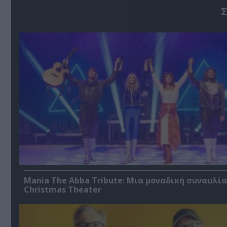
Σ
Mania The Abba Tribute: Μια μοναδική συναυλία
Christmas Theater