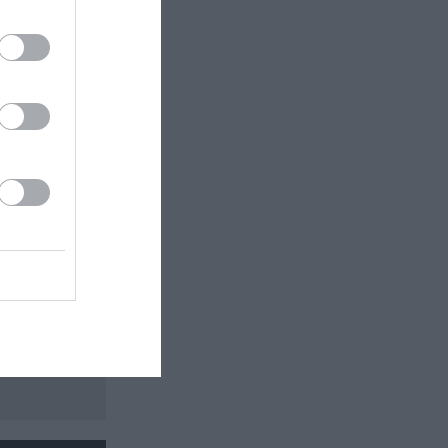
 εδώ!
❯