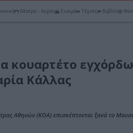
υσική
Θέατρο - Χορός
Σινεμά
Τέχνες
Βιβλίο
Φεσ
να κουαρτέτο εγχόρδω
αρία Κάλλας
τρας Αθηνών (ΚΟΑ) επισκέπτονται ξανά το Μουσ