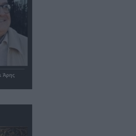
ι Άρης