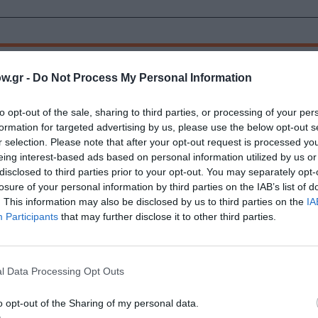
w.gr -
Do Not Process My Personal Information
Τοποθεσία:
to opt-out of the sale, sharing to third parties, or processing of your per
formation for targeted advertising by us, please use the below opt-out s
Μουσείο Μαρία Κάλλας, Μητροπόλεως 44, Αθήνα
r selection. Please note that after your opt-out request is processed y
eing interest-based ads based on personal information utilized by us or
Μουσείο Μαρία Κάλλας
disclosed to third parties prior to your opt-out. You may separately opt-
losure of your personal information by third parties on the IAB’s list of
. This information may also be disclosed by us to third parties on the
IA
Participants
that may further disclose it to other third parties.
ναυλία (προαιρετικά)]
l Data Processing Opt Outs
o opt-out of the Sharing of my personal data.
μάθετε πρώτοι όλες τις ειδήσεις