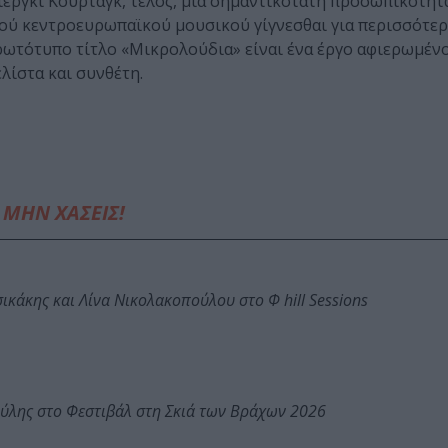
κιέργκι Κούρταγκ, τέλος, μια σημαντικότατη προσωπικότητα
τού κεντροευρωπαϊκού μουσικού γίγνεσθαι για περισσότε
ρωτότυπο τίτλο «Μικρολούδια» είναι ένα έργο αφιερωμέν
λίστα και συνθέτη.
ΜΗΝ ΧΑΣΕΙΣ!
κάκης και Λίνα Νικολακοπούλου στο Φ hill Sessions
ύλης στο Φεστιβάλ στη Σκιά των Βράχων 2026