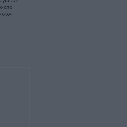
 για τον
ρο από
ο στον