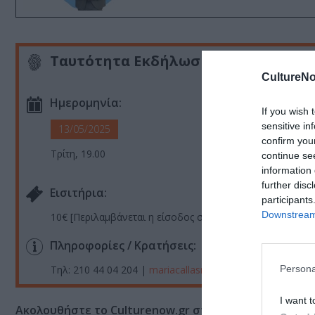
Ταυτότητα Εκδήλωσης
CultureNo
Ημερομηνία:
If you wish 
sensitive in
13/05/2025
confirm you
Τρίτη, 19.00
continue se
information 
further disc
Eισιτήρια:
participants
Downstream 
10€ [Περιλαμβάνεται η είσοδος στο Μουσείο πριν την συ
Πληροφορίες / Κρατήσεις:
Τηλ: 210 44 04 204 |
mariacallasmuseum.gr
|
koa.gr
Persona
I want t
Ακολουθήστε το Culturenow.gr στο
Google News
και 