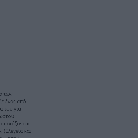
α των
ξε ένας από
α του για
νωστού
ρουσιάζονται
 (Ελεγεία και