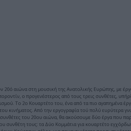
ν 20ό αιώνα στη μουσική της Ανατολικής Ευρώπης, με έργ
οροντίν, ο προγενέστερος από τους τρεις συνθέτες, υπήρ
ού. Το 2ο Κουαρτέτο του, ένα από τα πιο αγαπημένα έργ
 του κινήματος. Από την εργογραφία τού πολύ ευρύτερα γ
 συνθέτες του 20ου αιώνα, θα ακούσουμε δύο έργα που πα
ου συνθέτη τους: τα Δύο Κομμάτια για κουαρτέτο εγχόρδων