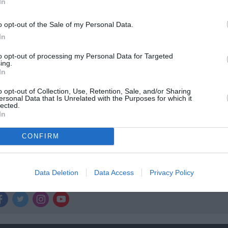
In
ολιτισμό στο
Culturenow.gr
o opt-out of the Sale of my Personal Data.
In
r
Δες
to opt-out of processing my Personal Data for Targeted
ing.
In
o opt-out of Collection, Use, Retention, Sale, and/or Sharing
ΛΙΕΣ 2025
ersonal Data that Is Unrelated with the Purposes for which it
lected.
In
CONFIRM
νη και τον Πολιτισμό!
Data Deletion
Data Access
Privacy Policy
λουθήστε το Culturenow.gr