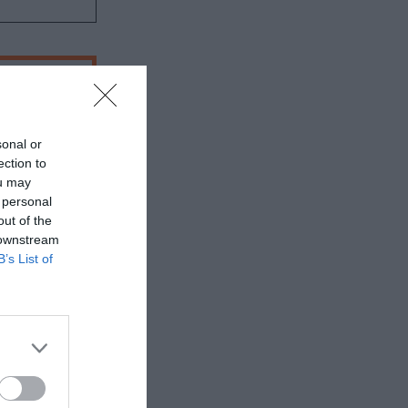
sonal or
ection to
ou may
 personal
out of the
 downstream
B’s List of