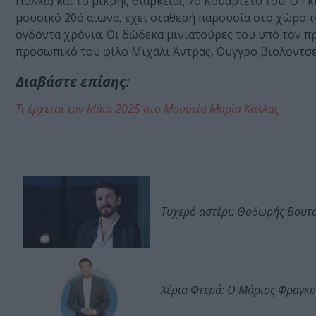
Πόλκα) και το μικρής διάρκειας 7ο Κουαρτέτο του. Ο Γ
μουσικό 20ό αιώνα, έχει σταθερή παρουσία στο χώρο 
ογδόντα χρόνια. Οι δώδεκα μινιατούρες του υπό τον π
προσωπικό του φίλο Μιχάλι Άντρας, Ούγγρο βιολοντσε
Διαβάστε επίσης:
Τι έρχεται τον Μάιο 2025 στο Μουσείο Μαρία Κάλλας
Τυχερό αστέρι: Θοδωρής Βουτσι
Χέρια Φτερά: Ο Μάριος Φραγκο