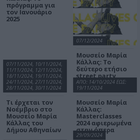
πρόγραμμα για
τον Ιανουάριο
2025
07/12/2024
Μουσείο Μαρία
Κάλλας: Το
07/11/2024, 10/11/2024,
δεύτερο ετήσιο
11/11/2024, 12/11/2024,
street party
18/11/2024, 19/11/2024,
24/11/2024, 27/11/2024,
είναι γεγονός!
ΑΠΟ: 14/10/2024 ΕΩΣ:
28/11/2024, 30/11/2024
19/11/2024
Τι έρχεται τον
Μουσείο Μαρία
Νοέμβριο στο
Κάλλας:
Μουσείο Μαρία
Masterclasses
Κάλλας του
2024 αφιερωμένα
Δήμου Αθηναίων
στην όπερα
29/09/2024