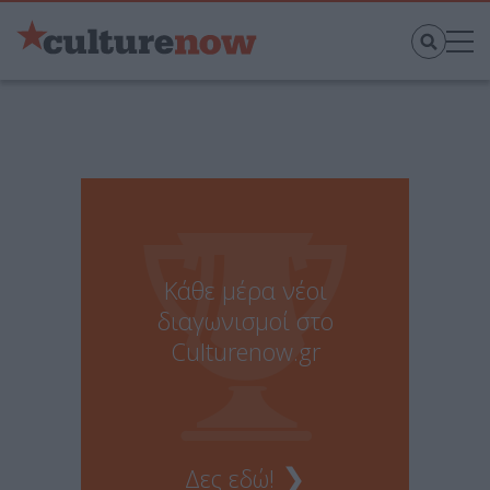
Κάθε μέρα νέοι
διαγωνισμοί στο
Culturenow.gr
❯
Δες εδώ!