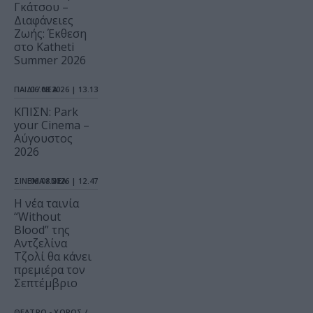
Γκάτσου –
Διαφάνειες
Ζωής: Έκθεση
στο Katheti
Summer 2026
ΠΑΙΔΙ / ΝΕΑ
06.08.2026 | 13.13
ΚΠΙΣΝ: Park
your Cinema –
Αύγουστος
2026
ΣΙΝΕΜΑ / ΝΕΑ
06.08.2026 | 12.47
Η νέα ταινία
“Without
Blood” της
Αντζελίνα
Τζολί θα κάνει
πρεμιέρα τον
Σεπτέμβριο
ΘΕΑΤΡΟ - ΧΟΡΟΣ /