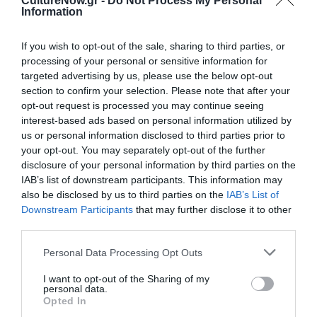
CultureNow.gr -
Do Not Process My Personal
Information
Το πρώτο
Ευρωπαϊκή
04/05/2025, 09/05/2025,
Summer Camp
Γιορτή Μουσικής
11/05/2025, 13/05/2025,
If you wish to opt-out of the sale, sharing to third parties, or
του Μουσείου
με την Camerata
16/05/2025, 17/05/2025,
processing of your personal or sensitive information for
Μαρία Κάλλας
Junior στο
18/05/2025, 23/05/2025,
targeted advertising by us, please use the below opt-out
είναι γεγονός!
Μουσείο Μαρία
25/05/2025, 26/05/2025,
section to confirm your selection. Please note that after your
27/05/2025, 30/05/2025,
Κάλλας
opt-out request is processed you may continue seeing
31/05/2025
interest-based ads based on personal information utilized by
us or personal information disclosed to third parties prior to
Τι έρχεται τον
your opt-out. You may separately opt-out of the further
Μάιο 2025
disclosure of your personal information by third parties on the
στο Μουσείο
IAB’s list of downstream participants. This information may
Μαρία Κάλλας
also be disclosed by us to third parties on the
IAB’s List of
Downstream Participants
that may further disclose it to other
third parties.
Personal Data Processing Opt Outs
13/05/2025
I want to opt-out of the Sharing of my
Ανατολικές
personal data.
Opted In
Ρίζες: Ένα