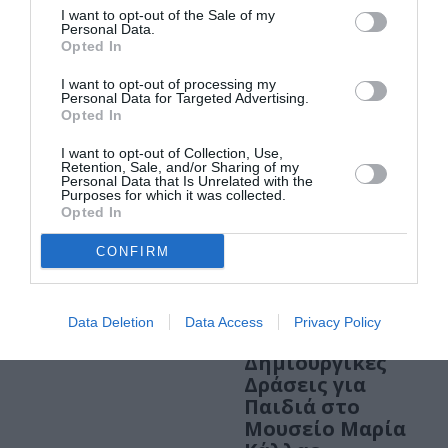
κουαρτέτο
I want to opt-out of the Sale of my
εγχόρδων της
Personal Data.
11/04/2025, 10/04/2025,
ΚΟΑ στο Μουσείο
Opted In
15/04/2025, 16/04/2025,
17/04/2025, 24/04/2025,
Μαρία Κάλλας
I want to opt-out of processing my
25/04/2025, 26/04/2025
Personal Data for Targeted Advertising.
Opted In
Τι έρχεται τον
Απρίλιο 2025
I want to opt-out of Collection, Use,
Retention, Sale, and/or Sharing of my
στο Μουσείο
Personal Data that Is Unrelated with the
Purposes for which it was collected.
Μαρία Κάλλας
Opted In
CONFIRM
ΑΠΟ: 15/04/2025 ΕΩΣ:
17/04/2025
Data Deletion
Data Access
Privacy Policy
Πασχαλινές
Δημιουργικές
Δράσεις για
Παιδιά στο
Μουσείο Μαρία