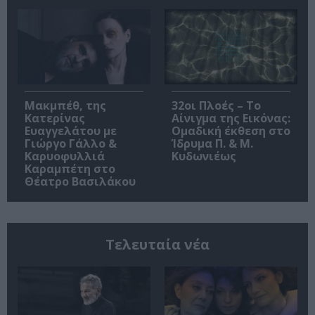
Μακμπέθ, της
32οι Πλοές – Το
Κατερίνας
Αίνιγμα της Εικόνας:
Ευαγγελάτου με
Ομαδική έκθεση στο
Γιώργο Γάλλο &
Ίδρυμα Π. & Μ.
Καρυοφυλλιά
Κυδωνιέως
Καραμπέτη στο
Θέατρο Βασιλάκου
Τελευταία νέα