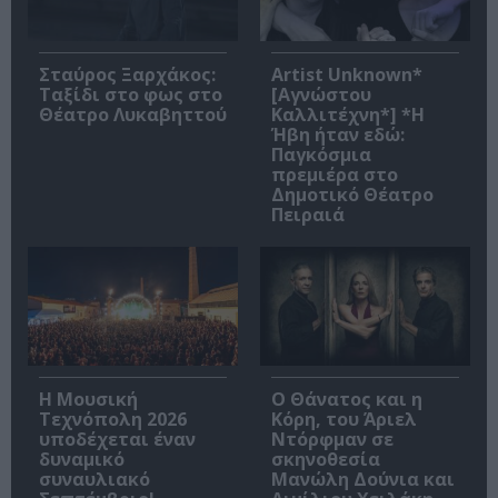
Σταύρος Ξαρχάκος:
Artist Unknown*
Ταξίδι στο φως στο
[Αγνώστου
Θέατρο Λυκαβηττού
Καλλιτέχνη*] *Η
Ήβη ήταν εδώ:
Παγκόσμια
πρεμιέρα στο
Δημοτικό Θέατρο
Πειραιά
Η Μουσική
Ο Θάνατος και η
Τεχνόπολη 2026
Κόρη, του Άριελ
υποδέχεται έναν
Ντόρφμαν σε
δυναμικό
σκηνοθεσία
συναυλιακό
Μανώλη Δούνια και