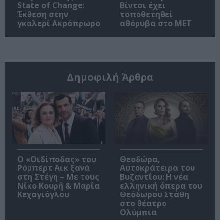
State of Change:
Βίντσι έχει
Έκθεση στην
τοποθετηθεί
γκαλερί Ακρόπρωρο
αθόρυβα στο MET
Δημοφιλή Άρθρα
O «Οιδίποδας» του
Θεοδώρα,
Ρόμπερτ Άικ ξανά
Αυτοκράτειρα του
στη Στέγη – Με τους
Βυζαντίου: Η νέα
Νίκο Κουρή & Μαρία
ελληνική όπερα του
Κεχαγιόγλου
Θεόδωρου Στάθη
στο θέατρο
Ολύμπια