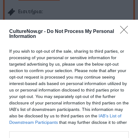
Eισιτήρια:
Είσοδος ελεύθερη
CultureNow.gr -
Do Not Process My Personal
Πληροφορίες / Κρατήσεις:
Information
Τηλ.: 2114052138, 6943868124 |
If you wish to opt-out of the sale, sharing to third parties, or
www.blankwallgallery.com
processing of your personal or sensitive information for
targeted advertising by us, please use the below opt-out
Ακολουθήστε το Culturenow.gr στο
Google News
και
section to confirm your selection. Please note that after your
μάθετε πρώτοι όλες τις ειδήσεις
opt-out request is processed you may continue seeing
interest-based ads based on personal information utilized by
Δείτε όλα τα
τελευταία νέα
για την Τέχνη και τον
us or personal information disclosed to third parties prior to
your opt-out. You may separately opt-out of the further
Πολιτισμό στο
Culturenow.gr
disclosure of your personal information by third parties on the
IAB’s list of downstream participants. This information may
Νέοι Διαγωνισμοί
❯
also be disclosed by us to third parties on the
IAB’s List of
Downstream Participants
that may further disclose it to other
Tags
third parties.