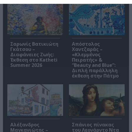
Σαρωνίς Βατικιώτη
Απόστολος
Γκάτσου –
Χαντζαράς –
Διαφάνειες Ζωής:
«Κλεμμένος
Έκθεση στο Katheti
Πειρατής» &
Summer 2026
“Beauty and Blue”:
Διπλή παράλληλη
έκθεση στην Πάτμο
Αλέξανδρος
Σπάνιος πίνακας
Μαγκανιώτης –
του Λεονάρντο Ντα