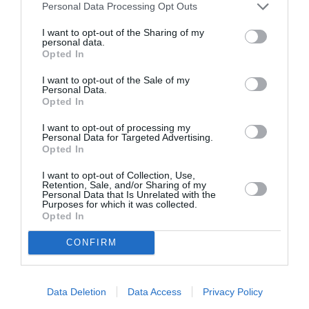
BLANK WALL GALLERY
ΓΚΑΛΕΡΙ ΤΕΧΝΗΣ - ΑΙΘΟΥΣΕΣ ΤΕΧΝΗΣ
Personal Data Processing Opt Outs
ΔΩΡΕΑΝ ΕΚΔΗΛΩΣΕΙΣ
ΕΙΚΑΣΤΙΚΕΣ ΕΚΘΕΣΕΙΣ
I want to opt-out of the Sharing of my
personal data.
ΦΩΤΟΓΡΑΦΙΑ
Opted In
I want to opt-out of the Sale of my
Newsletter
Personal Data.
Opted In
Κάθε βδομάδα στο e-mail σας τα τελευταία νέα για
την Τέχνη και τον Πολιτισμό!
I want to opt-out of processing my
Personal Data for Targeted Advertising.
Opted In
I want to opt-out of Collection, Use,
Retention, Sale, and/or Sharing of my
Personal Data that Is Unrelated with the
Purposes for which it was collected.
Opted In
Ακολουθήστε το Culturenow.gr
CONFIRM
Data Deletion
Data Access
Privacy Policy
Σχετικά Άρθρα