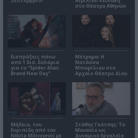
Σεπτέμβριο!
Αιμίλιου Χειλάκη
στο Θέατρο Αθηνών
Εισπράξεις πάνω
Μέτρημα: Η
από 1 δισ. δολάρια
Νατάσσα
για το “Spider-Man:
Μποφίλιου στο
Brand New Day”
Αρχαίο Θέατρο Δίου
Μήδεια, του
Στάθης Γκότσης: Το
Ευριπίδη από τον
Μουσείο ως
Nikita Milivojević με
Δυναμικό Εργαλείο